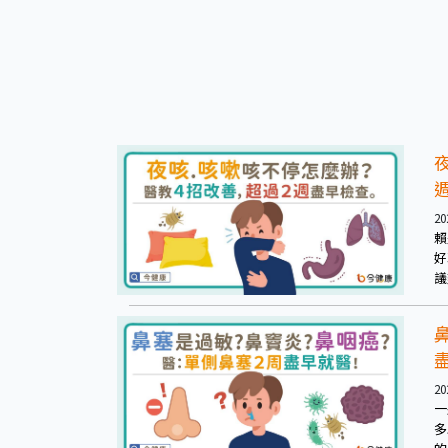
研
20
賴
好
議
何
嗽
論
20
一
多