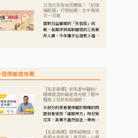
沉浸式失智迷宮體驗！「記憶
人杰藥師表示，這三款藥物目
鑰匙圈」打開迷霧。北中南場
的、作用、風險各有不同，管制
次一次看
與否所帶來的後許影響也不同，
面對日益嚴峻的「失智症」挑
可先了解其特性。
戰，長期深耕高齡關懷的三商美
邦人壽，今年攜手弘道老人福利
基金會，推動關懷計畫。 透過沉
浸式「孟婆體驗」，由講師帶領
參與者化身為旅人，透過情境模
擬、互動討論與卡牌推理等，讓
參與者親身感受失智症者在記憶
今健康嚴選推薦
迷宮中面臨的混亂、判斷困難與
生活挑戰。
【名家專欄】郭祐睿中醫師/
眼睛痠澀刺痛是青光眼？眼中
醫推３茶飲有助護眼！
大部分的患者覺得關於眼睛的問
題就會使用「護眼神方」枸杞菊
花茶，其實不盡然如此，舉例來
說若是眼睛乾澀的人合併結膜
【名家專欄】招明威教授／全
紅、眼睛痛、眼屎多而且顏色
民節水省起來！黃豆粉、小蘇