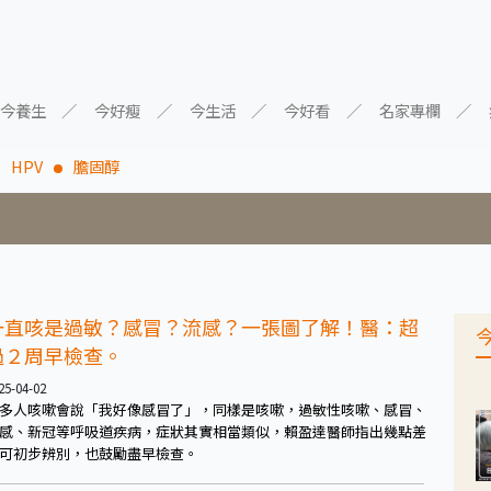
今養生
今好瘦
今生活
今好看
名家專欄
HPV
膽固醇
一直咳是過敏？感冒？流感？一張圖了解！醫：超
過２周早檢查。
25-04-02
多人咳嗽會說「我好像感冒了」，同樣是咳嗽，過敏性咳嗽、感冒、
感、新冠等呼吸道疾病，症狀其實相當類似，賴盈達醫師指出幾點差
可初步辨別，也鼓勵盡早檢查。