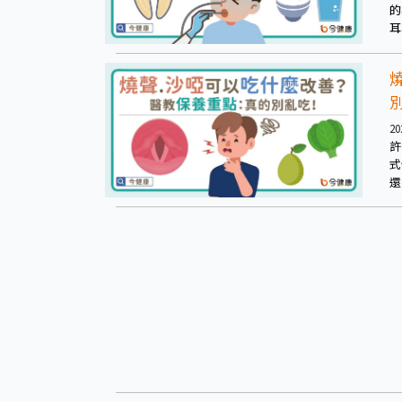
的
耳
20
許
式
還
不
亂