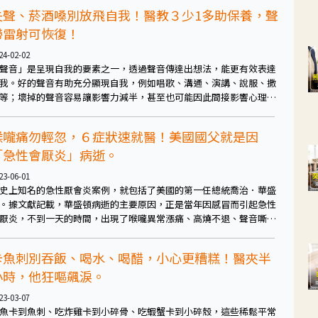
失聲、菸酒嗓別放飛自我！醫教３少1多助保養，聲
帶雷射可恢復！
24-02-02
聲音」是呈現自我的要素之一，透過聲音傳達出想法，能更有效表達
我。好的聲音有助充分顯現自我，例如唱歌、溝通、演講、說服、撒
等；壞掉的聲音容易讓影響力減半，甚至也可能因此間接影響心理狀
。
喉嚨痛勿輕忽，６症狀速就醫！美國國父就是因
「急性會厭炎」病逝。
23-06-01
史上知名的急性厭會炎案例，就包括了美國的第一任總統喬治．華盛
。據文獻記載，華盛頓病逝的主要原因，正是當年因感冒而引起急性
厭炎，不到一天的時間，出現了喉嚨異常漲痛、高燒不退、聲音嘶啞
症狀，無奈後續的治療效果無效而驟然病逝。
卡魚刺別吞飯、喝水、喝醋，小心更糟糕！醫夾半
小時，他狂嘔飆淚。
23-03-07
魚卡到魚刺、吃炸雞卡到小碎骨、吃蝦蟹卡到小碎殼，這些稀鬆平常