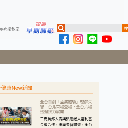
搜
疾病衛教室
今健康New新聞
全台首創「孟婆體驗」理解失
智 台北首場登場，全台六場
巡迴接力展開
三商美邦人壽與弘道老人福利基
金會合作，推廣失智關懷，全台