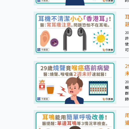
的
的
模
狀
20
許
使
可
20
賴
群
師
的
揣
示
高