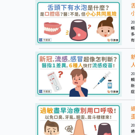
20
賴
多
有
牙
的
20
賴
新
症
肌
有
的
20
過