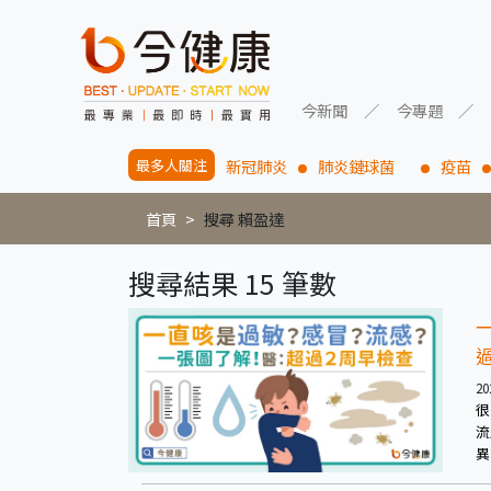
今新聞
今專題
最多人關注
新冠肺炎
肺炎鏈球菌
疫苗
首頁
搜尋 賴盈達
搜尋結果 15 筆數
20
很
流
異