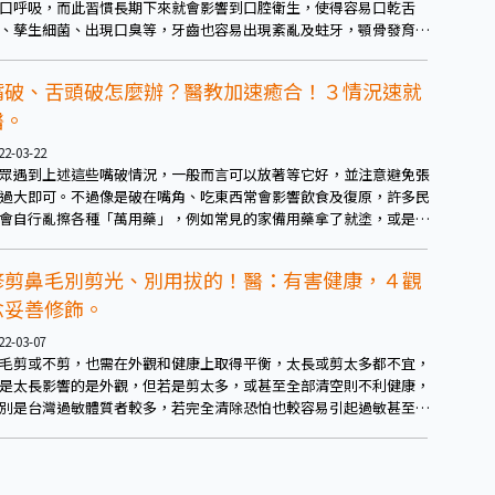
口呼吸，而此習慣長期下來就會影響到口腔衛生，使得容易口乾舌
、孳生細菌、出現口臭等，牙齒也容易出現紊亂及蛀牙，顎骨發育則
能使得一邊發育較長進而出現臉部歪斜，或是出現戽斗等情況，而這
問題也會形成惡性循環。賴盈達醫師更提醒，咬合不正的族群也時常
嘴破、舌頭破怎麼辦？醫教加速癒合！３情況速就
現一個麻煩，就是吃東西時常常咬到同一處，這問題不單只是疼痛，
醫。
有可能引起口腔癌。
22-03-22
眾遇到上述這些嘴破情況，一般而言可以放著等它好，並注意避免張
過大即可。不過像是破在嘴角、吃東西常會影響飲食及復原，許多民
會自行亂擦各種「萬用藥」，例如常見的家備用藥拿了就塗，或是一
祖傳配方、聽別人說很有用、來路不明的藥物或偏方，雖然嘴破只是
問題，但這類情況還是應避免，以免嘴破沒好反而讓傷口惡化。
修剪鼻毛別剪光、別用拔的！醫：有害健康，４觀
念妥善修飾。
22-03-07
毛剪或不剪，也需在外觀和健康上取得平衡，太長或剪太多都不宜，
是太長影響的是外觀，但若是剪太多，或甚至全部清空則不利健康，
別是台灣過敏體質者較多，若完全清除恐怕也較容易引起過敏甚至氣
。雖然過敏、氣喘等呼吸道疾病，和鼻毛修剪與否是否有直接關聯還
待更多研究證實，而呼吸道疾病也有其他的風險因素存在，不過國外
實也有研究發現，鼻毛較為濃密者，氣喘的機率比同批鼻毛較少的受