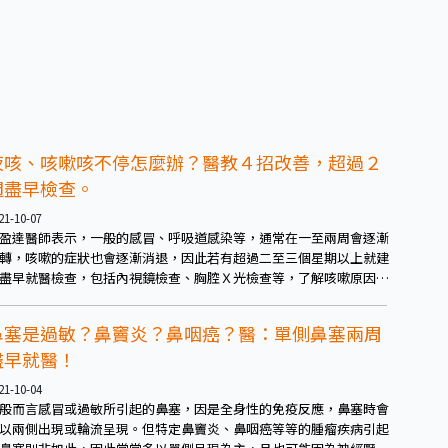
究者來得低，從生理結構上來看是個可作為參考的細節。
夜咳、咳嗽咳不停怎麼辦？醫教４招改善，超過２
週盡早檢查。
21-10-07
盈達醫師表示，一般的感冒、呼吸道感染等，通常在一至兩周會逐漸
轉，咳嗽的症狀也會逐漸消退，因此若有超過二至三個星期以上就建
盡早就醫檢查，包括內視鏡檢查、胸腔Ｘ光檢查等，了解咳嗽原因為
，除了改善咳嗽的症狀以外，也針對根源進行治療。也建議長期有咳
問題的民眾，可多留意自身是否有其他症狀，以利檢查時與醫師討
鼻塞是過敏？鼻竇炎？鼻咽癌？醫：單側鼻塞兩周
。
盡早就醫！
21-10-04
般而言感冒或過敏所引起的鼻塞，因是全身性的免疫反應，鼻塞時會
以兩側出現或輪流呈現。但特定鼻竇炎、鼻咽癌等等的腫瘤疾病引起