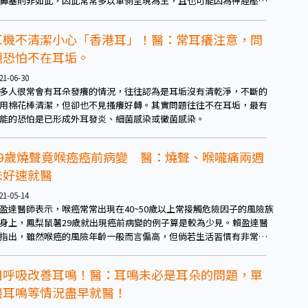
鼻塞則非如此，因此常常多以單側呈現為主，且也可能因為神經壓迫
原因形成上述這類不尋常症狀，包括了單側鼻塞、頭痛或頭暈、視力
糊、膿鼻涕、臉部脹痛、脹麻、流鼻血、味覺喪失等。若以上這些症
耳機不清潔小心「香港耳」！醫：常耳癢注意，問
，時間超過兩個星期，宜盡速就醫。
題恐怕不在耳垢。
21-06-30
多人很常會有耳朵發癢的情況，往往認為是耳垢沒有清乾淨，不斷的
用棉花棒清潔，但卻也不見搔癢好轉。其實問題往往不在耳垢，最有
能的恐怕是已形成外耳發炎、細菌感染或黴菌感染。
29歲燒聲竟喉癌癌前病變 醫：燒聲、喉嚨痛兩週
未好速就醫
21-05-14
盈達醫師表示，喉癌常常出現在40~50歲以上常接觸危險因子的風險族
身上，鳳梨鼠薯29歲就出現癌前病變的例子算是較為少見。賴盈達醫
指出，雖然喉癌的風險年齡一般而言偏高，但倘若生活習慣有非常高
頻率接觸危險因子，確實也會發生在年輕族群身上。而外界許多民眾
測也或多或少也可能和他直播節目發生多為嘶吼有關，對此醫師則表
用呼吸改善耳鳴！醫：耳鳴未必是耳朵的問題，單
，雖然嘶吼確實可能會傷害到聲帶造成燒聲，但因此罹癌的機率並不
邊耳鳴等情況盡早就醫！
。