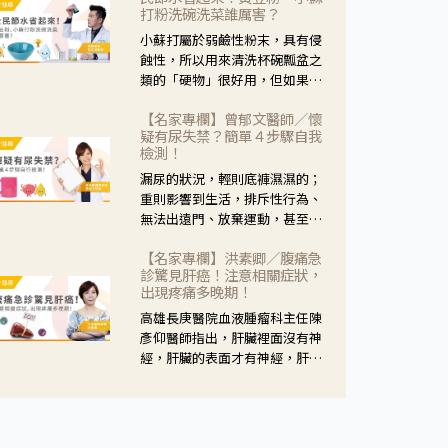
黃，當然就可以使用枸杞菊花
打粉洗碗洗菜誰厲害？
茶，但是枸杞的劑量要少，菊花
小蘇打屬於弱鹼性粉末，具有侵
的劑量要多；若是有以上症狀以
蝕性，所以用來清洗杯碗瓢盆之
外，眼睛還會有灼熱感，眼屎多
類的「硬物」很好用，但如果用
到會「牽絲」，也就是水樣分泌
於軟性的物質，像是洗菜，就要
物增加，這樣就是感染性結膜炎
【名家專欄】曾郁文醫師／懷
特別注意用法用量，使用過多或
了，這時候就要使用菊花、金銀
疑有尿失禁？簡單４步驟自我
是浸泡太久，容易腐蝕蔬菜的纖
花來治療；假如單純的眼睛乾
檢測！
維，讓菜軟掉不清脆。
澀，結膜沒有紅，眼睛周圍沒有
漏尿的狀況，輕則底褲濕濕的；
眼屎，這種情況是屬於「陰
重則影響到生活，排斥性行為、
虛」，就可以使用枸杞、蓮藕、
無法出遠門、放棄運動，甚至怕
麥門冬、山藥等比較滋潤的藥
身上有尿騷味，這些都是「尿失
材，效果就更顯著。
【名家專欄】洪素卿／腹痛急
禁」的症狀，長期下來不敢與朋
診驚見肝癌！注意相關症狀，
友往來，低潮陰霾造成憂鬱症。
出現疼痛多晚期！
高雄長庚醫院血液腫瘤科主任陳
彥仰醫師指出，肝臟裡面沒有神
經，肝臟的表面才有神經，肝臟
的腫瘤如果沒有侵犯到表面是不
會有疼痛的症狀，且如果腫瘤不
夠大，或是沒有遭到劇烈碰撞等
外力影響，多無明顯症狀，一旦