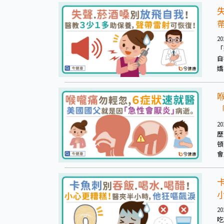
20
「
自
嬌
態
20
歷
頓
會
等
20
吃