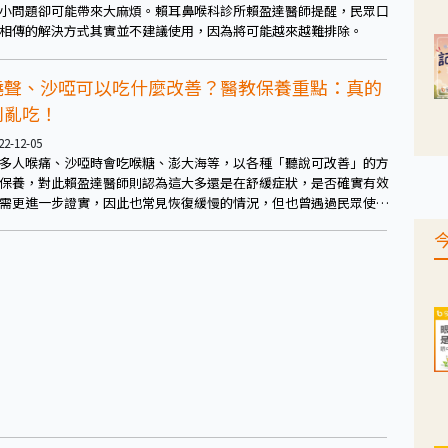
小問題卻可能帶來大麻煩。賴耳鼻喉科診所賴盈達醫師提醒，民眾口
相傳的解決方式其實並不建議使用，因為將可能越來越難排除。
燒聲、沙啞可以吃什麼改善？醫教保養重點：真的
別亂吃！
22-12-05
多人喉痛、沙啞時會吃喉糖、澎大海等，以各種「聽說可改善」的方
保養，對此賴盈達醫師則認為這大多還是在舒緩症狀，是否確實有效
需更進一步證實，因此也常見恢復緩慢的情況，但也曾遇過民眾使用
明偏方，使得問題加重，就醫時發現聲帶嚴重發炎。因此提醒真的別
用偏方，進行修復還是以上述提到的良好方式進行為佳。