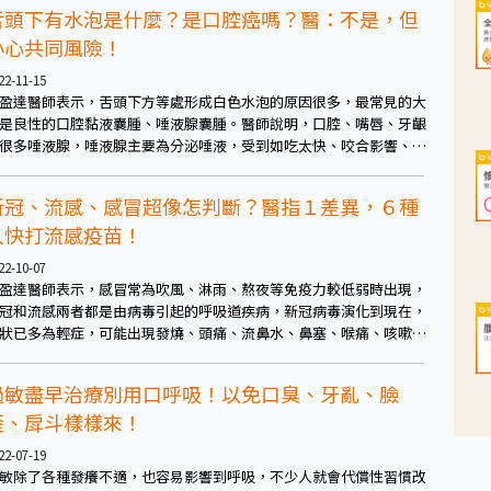
舌頭下有水泡是什麼？是口腔癌嗎？醫：不是，但
小心共同風險！
22-11-15
盈達醫師表示，舌頭下方等處形成白色水泡的原因很多，最常見的大
是良性的口腔黏液囊腫、唾液腺囊腫。醫師說明，口腔、嘴唇、牙齦
很多唾液腺，唾液腺主要為分泌唾液，受到如吃太快、咬合影響、假
摩擦、咬傷等外在刺激影響，就有可能造成阻塞、進而形成如水泡般
囊腫。
新冠、流感、感冒超像怎判斷？醫指１差異，６種
人快打流感疫苗！
22-10-07
盈達醫師表示，感冒常為吹風、淋雨、熬夜等免疫力較低弱時出現，
冠和流感兩者都是由病毒引起的呼吸道疾病，新冠病毒演化到現在，
狀已多為輕症，可能出現發燒、頭痛、流鼻水、鼻塞、喉痛、咳嗽、
肉痠痛、疲倦、無力等，因人而異，已與感冒、流感非常像，相似到
時就連專業醫生也不易辨別，更不用說一開始只能以症狀和快篩評估
過敏盡早治療別用口呼吸！以免口臭、牙亂、臉
民眾。
歪、戽斗樣樣來！
22-07-19
敏除了各種發癢不適，也容易影響到呼吸，不少人就會代償性習慣改