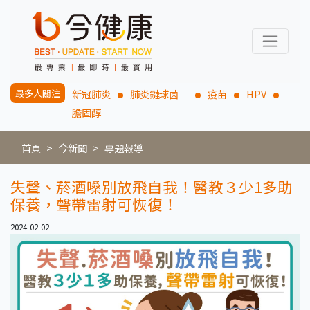
最多人關注
新冠肺炎
肺炎鏈球菌
疫苗
HPV
膽固醇
首頁
今新聞
專題報導
失聲、菸酒嗓別放飛自我！醫教３少1多助
保養，聲帶雷射可恢復！
2024-02-02