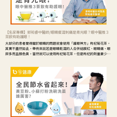
【名家專欄】郭祐睿中醫師/眼睛痠澀刺痛是青光眼？眼中醫推３
茶飲有助護眼！
大部分的患者覺得關於眼睛的問題就會使用「護眼神方」枸杞菊花茶，
其實不盡然如此，舉例來說若是眼睛乾澀的人合併結膜紅、眼睛痛、眼
屎多而且顏色黃，當然就可以使用枸杞菊花茶，但是枸杞的劑量要少，
菊花的劑量要多；若是有以上症狀以外，眼睛還會有灼熱感，眼屎多到
會「牽絲」，也就是水樣分泌物增加，這樣就是感染性結膜炎了，這時
候就要使用菊花、金銀花來治療；假如單純的眼睛乾澀，結膜沒有紅，
眼睛周圍沒有眼屎，這種情況是屬於「陰虛」，就可以使用枸杞、蓮
藕、麥門冬、山藥等比較滋潤的藥材，效果就更顯著。