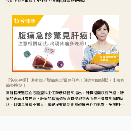
長期下來不敢與朋友往來，低潮陰霾造成憂鬱症。
【名家專欄】洪素卿／腹痛急診驚見肝癌！注意相關症狀，出現疼
痛多晚期！
高雄長庚醫院血液腫瘤科主任陳彥仰醫師指出，肝臟裡面沒有神經，肝
臟的表面才有神經，肝臟的腫瘤如果沒有侵犯到表面是不會有疼痛的症
狀，且如果腫瘤不夠大，或是沒有遭到劇烈碰撞等外力影響，多無明顯
症狀，一旦患者出現疲勞、食慾不振、體重減輕、上腹部悶痛、肝功能
異常、黃疸、腹部腫大、甚至上腸胃道出血、吐血等肝癌臨床症狀，多
數已是晚期。