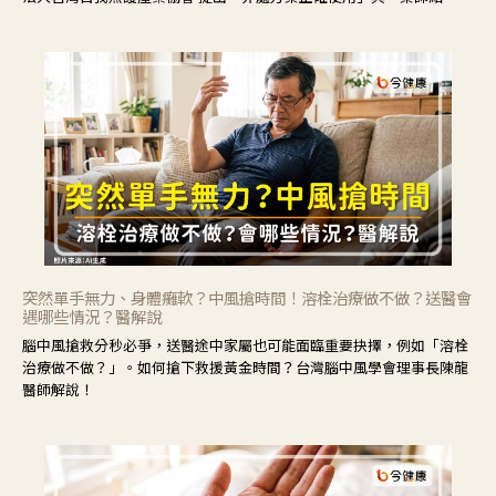
力」，鼓勵民眾建立安全且正確的自我照護習慣。
突然單手無力、身體癱軟？中風搶時間！溶栓治療做不做？送醫會
遇哪些情況？醫解說
腦中風搶救分秒必爭，送醫途中家屬也可能面臨重要抉擇，例如「溶栓
治療做不做？」。如何搶下救援黃金時間？台灣腦中風學會理事長陳龍
醫師解說！