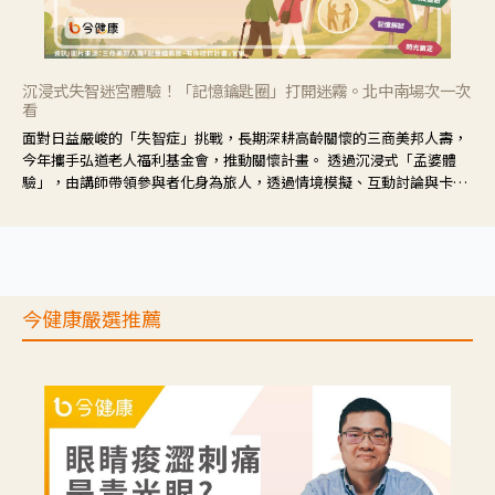
沉浸式失智迷宮體驗！「記憶鑰匙圈」打開迷霧。北中南場次一次
看
面對日益嚴峻的「失智症」挑戰，長期深耕高齡關懷的三商美邦人壽，
今年攜手弘道老人福利基金會，推動關懷計畫。 透過沉浸式「孟婆體
驗」，由講師帶領參與者化身為旅人，透過情境模擬、互動討論與卡牌
推理等，讓參與者親身感受失智症者在記憶迷宮中面臨的混亂、判斷困
難與生活挑戰。
今健康嚴選推薦