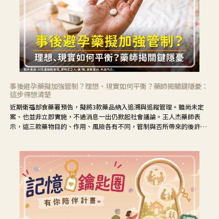
事後避孕藥擬加強管制？理想、現實如何平衡？藥師揭關鍵隱憂：
這步得想清楚
近期衛福部食藥署預告，擬將3款藥品納入追溯與追蹤管理。雖尚未定
案、也並非立即實施，不過消息一出仍掀起社會議論。王人杰藥師表
示，這三款藥物目的、作用、風險各有不同，管制與否所帶來的後許影
響也不同，可先了解其特性。