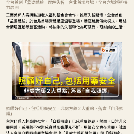
全台首創「孟婆體驗」理解失智 台北首場登場，全台六場巡迴接
力展開
三商美邦人壽與弘道老人福利基金會合作，推廣失智關懷，全台首創
「孟婆體驗」於台北首場實體講座溫馨登場。講座跳脫傳統模式，用結
合情境互動等豐富活動，將抽象的失智轉化為可感受、可討論的生活情
境，並引導民眾在家人開始出現改變時，以理解取代責備、以耐心回應
不安。
照顧好自己，包括用藥安全。非處方藥２大重點，落實「自我照
護」
台灣已邁入超高齡社會，「自我照護」已成重要課題。然而，日常非必
要用藥、或用藥不當造成身體影響屢見不鮮，用藥安全實在重要。社團
法人台灣自我照護產業協會 提出「非處方藥正確使用」與「藥師給