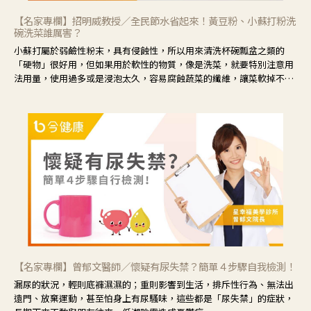
【名家專欄】招明威教授／全民節水省起來！黃豆粉、小蘇打粉洗
碗洗菜誰厲害？
小蘇打屬於弱鹼性粉末，具有侵蝕性，所以用來清洗杯碗瓢盆之類的
「硬物」很好用，但如果用於軟性的物質，像是洗菜，就要特別注意用
法用量，使用過多或是浸泡太久，容易腐蝕蔬菜的纖維，讓菜軟掉不清
脆。
【名家專欄】曾郁文醫師／懷疑有尿失禁？簡單４步驟自我檢測！
漏尿的狀況，輕則底褲濕濕的；重則影響到生活，排斥性行為、無法出
遠門、放棄運動，甚至怕身上有尿騷味，這些都是「尿失禁」的症狀，