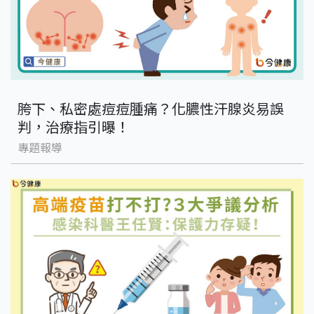
胯下、私密處痘痘腫痛？化膿性汗腺炎易誤
判，治療指引曝！
專題報導