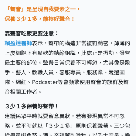
「聲音」是呈現自我要素之一，
保養３少１多，維持好聲音！
靠聲音吃飯更要注意：
賴盈達醫師
表示，聲帶的構造非常複雜精密，薄薄的
上皮細胞下有鬆軟的結締組織，此處正是振動、發聲
最主要的部位。聲帶日常保養不可輕忽，尤其像是歌
手、藝人、教職人員、客服專員、服務業、競選團
隊、網紅、Podcaster等會頻繁使用聲音的族群及聲
音相關工作者。
３少１多保養好聲帶！
建議民眾平時就要留意異狀，若有發現異常不可忽
略，並平時就以「３少１多」原則保養聲帶。三少包
括盡量避免菸、酒、辛辣等刺激物，以及大音量、噪