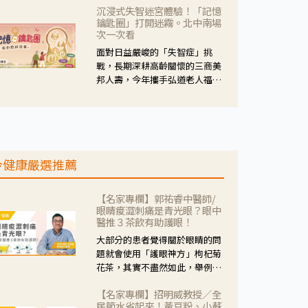
沉浸式失智迷宮體驗！「記憶
人杰藥師表示，這三款藥物目
鑰匙圈」打開迷霧。北中南場
的、作用、風險各有不同，管制
次一次看
與否所帶來的後許影響也不同，
面對日益嚴峻的「失智症」挑
可先了解其特性。
戰，長期深耕高齡關懷的三商美
邦人壽，今年攜手弘道老人福利
基金會，推動關懷計畫。 透過沉
浸式「孟婆體驗」，由講師帶領
參與者化身為旅人，透過情境模
擬、互動討論與卡牌推理等，讓
參與者親身感受失智症者在記憶
今健康嚴選推薦
迷宮中面臨的混亂、判斷困難與
生活挑戰。
【名家專欄】郭祐睿中醫師/
眼睛痠澀刺痛是青光眼？眼中
醫推３茶飲有助護眼！
大部分的患者覺得關於眼睛的問
題就會使用「護眼神方」枸杞菊
花茶，其實不盡然如此，舉例來
說若是眼睛乾澀的人合併結膜
【名家專欄】招明威教授／全
紅、眼睛痛、眼屎多而且顏色
民節水省起來！黃豆粉、小蘇