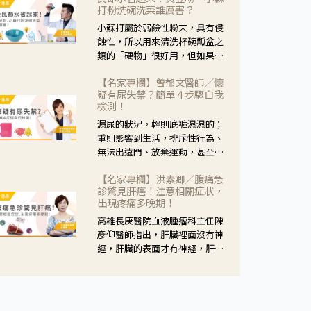
黃，當然就可以使用枸杞菊花
打粉洗碗洗菜誰厲害？
茶，但是枸杞的劑量要少，菊花
小蘇打屬於弱鹼性粉末，具有侵
的劑量要多；若是有以上症狀以
蝕性，所以用來清洗杯碗瓢盆之
外，眼睛還會有灼熱感，眼屎多
類的「硬物」很好用，但如果用
到會「牽絲」，也就是水樣分泌
於軟性的物質，像是洗菜，就要
物增加，這樣就是感染性結膜炎
【名家專欄】曾郁文醫師／懷
特別注意用法用量，使用過多或
了，這時候就要使用菊花、金銀
疑有尿失禁？簡單４步驟自我
是浸泡太久，容易腐蝕蔬菜的纖
花來治療；假如單純的眼睛乾
檢測！
維，讓菜軟掉不清脆。
澀，結膜沒有紅，眼睛周圍沒有
漏尿的狀況，輕則底褲濕濕的；
眼屎，這種情況是屬於「陰
重則影響到生活，排斥性行為、
虛」，就可以使用枸杞、蓮藕、
無法出遠門、放棄運動，甚至怕
麥門冬、山藥等比較滋潤的藥
身上有尿騷味，這些都是「尿失
材，效果就更顯著。
【名家專欄】洪素卿／腹痛急
禁」的症狀，長期下來不敢與朋
診驚見肝癌！注意相關症狀，
友往來，低潮陰霾造成憂鬱症。
出現疼痛多晚期！
高雄長庚醫院血液腫瘤科主任陳
彥仰醫師指出，肝臟裡面沒有神
經，肝臟的表面才有神經，肝臟
的腫瘤如果沒有侵犯到表面是不
會有疼痛的症狀，且如果腫瘤不
夠大，或是沒有遭到劇烈碰撞等
外力影響，多無明顯症狀，一旦