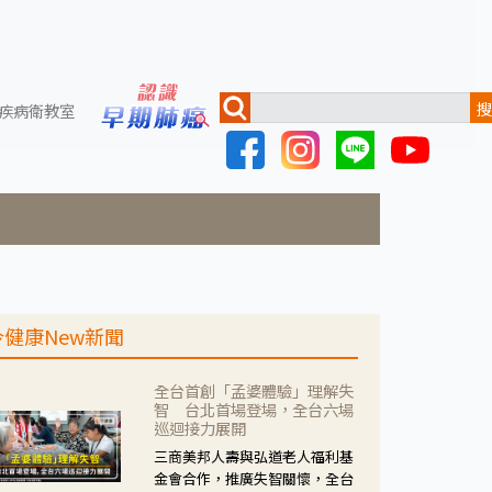
搜
疾病衛教室
今健康New新聞
全台首創「孟婆體驗」理解失
智 台北首場登場，全台六場
巡迴接力展開
三商美邦人壽與弘道老人福利基
金會合作，推廣失智關懷，全台