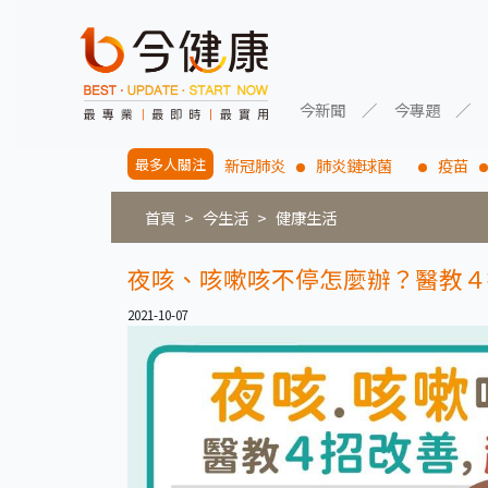
今新聞
今專題
最多人關注
新冠肺炎
肺炎鏈球菌
疫苗
首頁
今生活
健康生活
夜咳、咳嗽咳不停怎麼辦？醫教４
2021-10-07