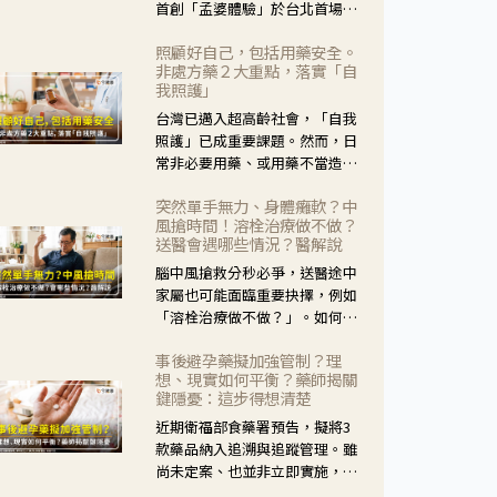
首創「孟婆體驗」於台北首場實
體講座溫馨登場。講座跳脫傳統
照顧好自己，包括用藥安全。
模式，用結合情境互動等豐富活
非處方藥２大重點，落實「自
動，將抽象的失智轉化為可感
我照護」
受、可討論的生活情境，並引導
台灣已邁入超高齡社會，「自我
民眾在家人開始出現改變時，以
照護」已成重要課題。然而，日
理解取代責備、以耐心回應不
常非必要用藥、或用藥不當造成
安。
身體影響屢見不鮮，用藥安全實
突然單手無力、身體癱軟？中
在重要。社團法人台灣自我照護
風搶時間！溶栓治療做不做？
產業協會 提出「非處方藥正確使
送醫會遇哪些情況？醫解說
用」與「藥師給力」，鼓勵民眾
腦中風搶救分秒必爭，送醫途中
建立安全且正確的自我照護習
家屬也可能面臨重要抉擇，例如
慣。
「溶栓治療做不做？」。如何搶
下救援黃金時間？台灣腦中風學
事後避孕藥擬加強管制？理
會理事長陳龍醫師解說！
想、現實如何平衡？藥師揭關
鍵隱憂：這步得想清楚
近期衛福部食藥署預告，擬將3
款藥品納入追溯與追蹤管理。雖
尚未定案、也並非立即實施，不
過消息一出仍掀起社會議論。王