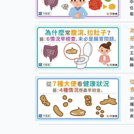
中
任
能
初
腸
20
王
點
腸
燒
抗
期
20
鍾
份
表