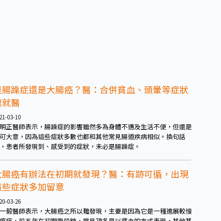
是腸躁症還是大腸癌？醫：合併貧血、頭暈等症狀
速就醫
21-03-10
明正醫師表示，腸躁症的影響雖然多為身體不適及生活不便，但還是
可大意，因為這些症狀多數也都和其他常見腸道疾病相似。換句話
，患者所發現到、感受到的症狀，未必是腸躁症。
大腸癌有辦法在初期就發現？醫：有跡可循，出現
這些症狀多加留意
20-03-26
一毅醫師表示，大腸癌之所以難發現，主要是因為它是一種進展較慢
癌症，前五年在初期階段時，常見頂多是以貧血的方式表現，其他基