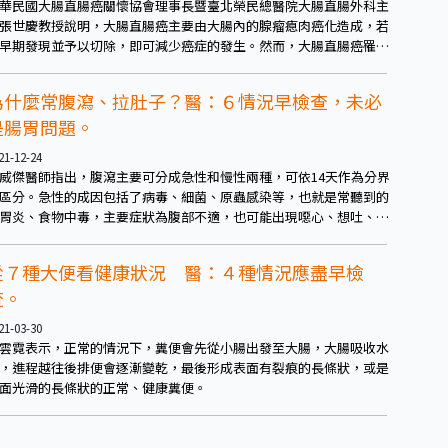
華民國大腸直腸癌關懷協會理事長暨臺北榮民總醫院大腸直腸外科主
張世慶教授說明，大腸直腸癌主要由大腸內的腺瘤瘜肉癌化造成，若
早期發現並予以切除，即可減少癌症的發生。然而，大腸直腸癌罹患
期通常無明顯症狀，故學會依臨床患者就醫時最常見的症狀，統整出
癌三大「自覺症狀」
為什麼常腹瀉、拉肚子？醫：６情況早檢查，未必
是腸胃問題。
21-12-24
威傑醫師指出，腹瀉主要可分成急性和慢性兩種，可依14天作為分界
區分。急性的成因包括了病毒、細菌、原蟲感染等，也就是常聽到的
胃炎、食物中毒，主要症狀為腹部不適，也可能出現噁心、想吐、發
。另外，受到等藥物影響的醫源性因素也可能造成，例如化療、使用
生素等，像是安養院的病人，常會有泌尿道感染而需服用抗生素，長
從７種大便看健康狀況 醫：４種情況應盡早檢
可能改變腸道菌叢生態，便容易腹瀉，可視為副作用的一種。
查。
21-03-30
雲霓表示，正常的情況下，糞便會先從小腸出發至大腸，大腸吸收水
，進程越往後排便會逐漸變乾，最後形成表面有裂痕的長條狀，或是
面光滑的長條狀的正常、健康糞便。