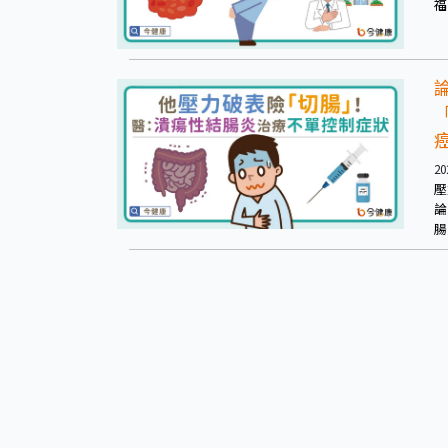
福
就
集
腫
20
壓
論
腸
乎
病