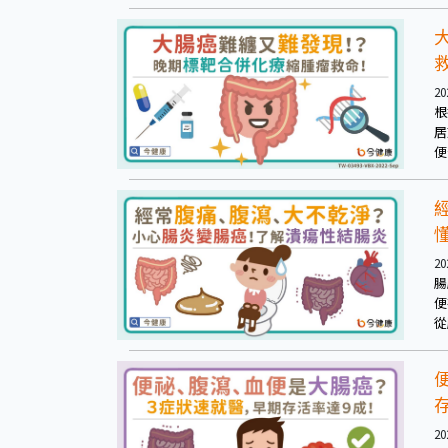
20
根
居
便
7
掌
20
腸
便
從
色
度
增
20