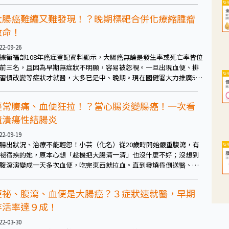
大腸癌難纏又難發現！？晚期標靶合併化療縮腫瘤
救命！
22-09-26
據衛福部108年癌症登記資料顯示，大腸癌無論是發生率或死亡率皆位
前三名，且因為早期無症狀不明顯，容易被忽視。一旦出現血便、排
習慣改變等症狀才就醫，大多已是中、晚期。現在國健署大力推廣50-
4歲民眾每兩年一次免費的糞便潛血檢查，期望能幫助國人早期發現、
握黃金治療期。
經常腹痛、血便狂拉！？當心腸炎變腸癌！一次看
懂潰瘍性結腸炎
22-09-19
腸出狀況、治療不能輕忽！小芸（化名）從20歲時開始嚴重腹瀉，有
祕宿疾的她，原本心想「趁機把大腸清一清」也沒什麼不好；沒想到
腹瀉演變成一天多次血便，吃完東西就拉血。直到發燒昏倒送醫、血
素不到正常值的一半，住院一個多月期間經詳細檢查才確診為「中重
潰瘍性結腸炎」！潰瘍性結腸炎若未治療，不只影響生活品質，更會
便祕、腹瀉、血便是大腸癌？３症狀速就醫，早期
加腸穿孔、狹窄，甚至是大腸癌的風險。
存活率達９成！
22-03-30