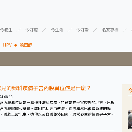
今養生
今好瘦
今生活
今好看
名家專欄
HPV
膽固醇
常見的婦科疾病子宮內膜異位症是什麼？
24-08-13
宮內膜異位症是一種慢性婦科疾病，特徵是在子宮腔外的地方，出現
宮內膜腺體和基質。成因包括經血逆流、血液和淋巴循環系統的擴
、體腔上皮化生、遺傳以及自體免疫因素。最常發生的位置是子宮、
巢，或鄰近的骨盆腔，但有時也會隨著循環系統擴散到遠端，如腸胃
甚至肺部。子宮內膜異位瘤是陳舊經血堆積在卵巢，顏色近似巧克力
，也稱為「巧克力囊腫」。而