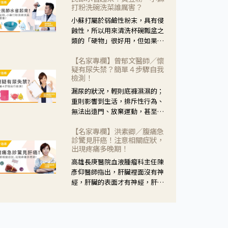
黃，當然就可以使用枸杞菊花
打粉洗碗洗菜誰厲害？
茶，但是枸杞的劑量要少，菊花
小蘇打屬於弱鹼性粉末，具有侵
的劑量要多；若是有以上症狀以
蝕性，所以用來清洗杯碗瓢盆之
外，眼睛還會有灼熱感，眼屎多
類的「硬物」很好用，但如果用
到會「牽絲」，也就是水樣分泌
於軟性的物質，像是洗菜，就要
物增加，這樣就是感染性結膜炎
【名家專欄】曾郁文醫師／懷
特別注意用法用量，使用過多或
了，這時候就要使用菊花、金銀
疑有尿失禁？簡單４步驟自我
是浸泡太久，容易腐蝕蔬菜的纖
花來治療；假如單純的眼睛乾
檢測！
維，讓菜軟掉不清脆。
澀，結膜沒有紅，眼睛周圍沒有
漏尿的狀況，輕則底褲濕濕的；
眼屎，這種情況是屬於「陰
重則影響到生活，排斥性行為、
虛」，就可以使用枸杞、蓮藕、
無法出遠門、放棄運動，甚至怕
麥門冬、山藥等比較滋潤的藥
身上有尿騷味，這些都是「尿失
材，效果就更顯著。
【名家專欄】洪素卿／腹痛急
禁」的症狀，長期下來不敢與朋
診驚見肝癌！注意相關症狀，
友往來，低潮陰霾造成憂鬱症。
出現疼痛多晚期！
高雄長庚醫院血液腫瘤科主任陳
彥仰醫師指出，肝臟裡面沒有神
經，肝臟的表面才有神經，肝臟
的腫瘤如果沒有侵犯到表面是不
會有疼痛的症狀，且如果腫瘤不
夠大，或是沒有遭到劇烈碰撞等
外力影響，多無明顯症狀，一旦