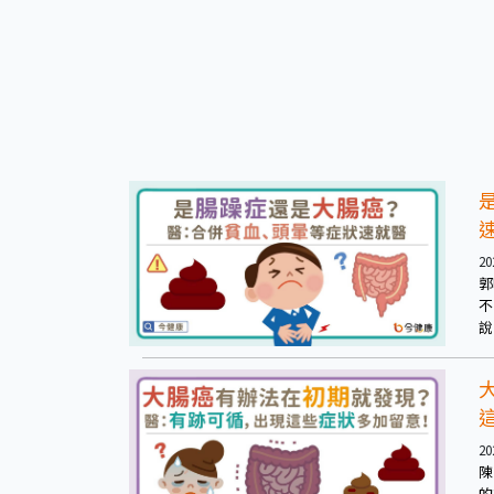
20
郭
不
說
20
陳
的