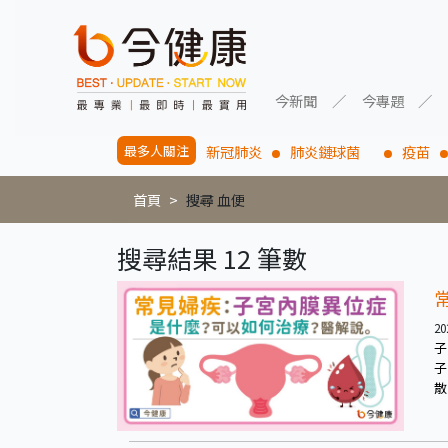
今新聞
今專題
最多人關注
新冠肺炎
肺炎鏈球菌
疫苗
首頁
搜尋 血便
搜尋結果 12 筆數
20
子
子
散
卵
道
醬