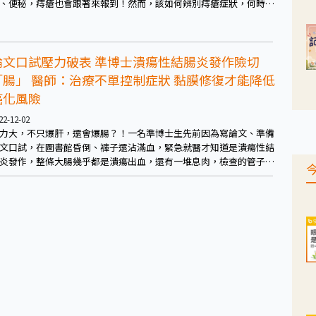
、便秘，痔瘡也會跟著來報到！然而，該如何辨別痔瘡症狀，何時該
醫治療？對於有難言之隱的民眾，現在又有哪些新型治療選擇呢？本
健康藥知道邀請中國醫藥大學附設醫院大腸直腸外科主治醫師／腹膜
瘤溫熱治療中心張伸吉主任為大家解答！
論文口試壓力破表 準博士潰瘍性結腸炎發作險切
「腸」 醫師：治療不單控制症狀 黏膜修復才能降低
癌化風險
22-12-02
力大，不只爆肝，還會爆腸？！一名準博士生先前因為寫論文、準備
文口試，在圖書館昏倒、褲子還沾滿血，緊急就醫才知道是潰瘍性結
炎發作，整條大腸幾乎都是潰瘍出血，還有一堆息肉，檢查的管子幾
都快穿不過去。所幸緊急使用類固醇加上後續生物製劑接力治療後，
情穩定控制，順利出院。