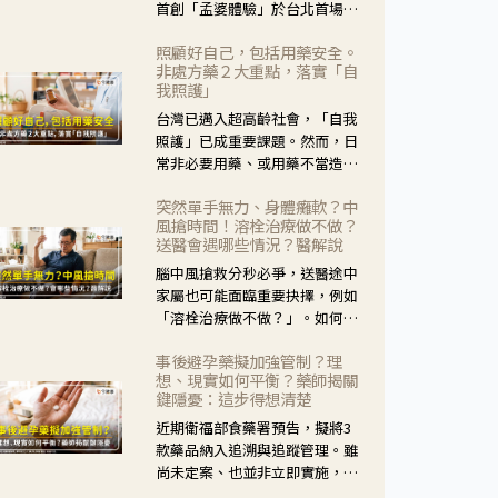
首創「孟婆體驗」於台北首場實
體講座溫馨登場。講座跳脫傳統
照顧好自己，包括用藥安全。
模式，用結合情境互動等豐富活
非處方藥２大重點，落實「自
動，將抽象的失智轉化為可感
我照護」
受、可討論的生活情境，並引導
台灣已邁入超高齡社會，「自我
民眾在家人開始出現改變時，以
照護」已成重要課題。然而，日
理解取代責備、以耐心回應不
常非必要用藥、或用藥不當造成
安。
身體影響屢見不鮮，用藥安全實
突然單手無力、身體癱軟？中
在重要。社團法人台灣自我照護
風搶時間！溶栓治療做不做？
產業協會 提出「非處方藥正確使
送醫會遇哪些情況？醫解說
用」與「藥師給力」，鼓勵民眾
腦中風搶救分秒必爭，送醫途中
建立安全且正確的自我照護習
家屬也可能面臨重要抉擇，例如
慣。
「溶栓治療做不做？」。如何搶
下救援黃金時間？台灣腦中風學
事後避孕藥擬加強管制？理
會理事長陳龍醫師解說！
想、現實如何平衡？藥師揭關
鍵隱憂：這步得想清楚
近期衛福部食藥署預告，擬將3
款藥品納入追溯與追蹤管理。雖
尚未定案、也並非立即實施，不
過消息一出仍掀起社會議論。王