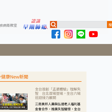
搜
疾病衛教室
今健康New新聞
全台首創「孟婆體驗」理解失
智 台北首場登場，全台六場
巡迴接力展開
三商美邦人壽與弘道老人福利基
金會合作，推廣失智關懷，全台