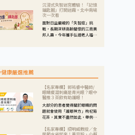
沉浸式失智迷宮體驗！「記憶
人杰藥師表示，這三款藥物目
鑰匙圈」打開迷霧。北中南場
的、作用、風險各有不同，管制
次一次看
與否所帶來的後許影響也不同，
面對日益嚴峻的「失智症」挑
可先了解其特性。
戰，長期深耕高齡關懷的三商美
邦人壽，今年攜手弘道老人福利
基金會，推動關懷計畫。 透過沉
浸式「孟婆體驗」，由講師帶領
參與者化身為旅人，透過情境模
擬、互動討論與卡牌推理等，讓
參與者親身感受失智症者在記憶
今健康嚴選推薦
迷宮中面臨的混亂、判斷困難與
生活挑戰。
【名家專欄】郭祐睿中醫師/
眼睛痠澀刺痛是青光眼？眼中
醫推３茶飲有助護眼！
大部分的患者覺得關於眼睛的問
題就會使用「護眼神方」枸杞菊
花茶，其實不盡然如此，舉例來
說若是眼睛乾澀的人合併結膜
【名家專欄】招明威教授／全
紅、眼睛痛、眼屎多而且顏色
民節水省起來！黃豆粉、小蘇