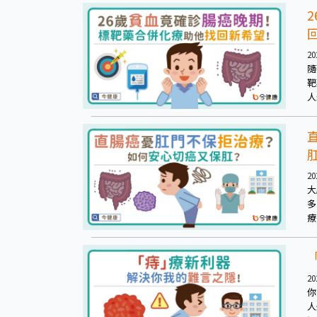
20
隨
靶
人
子
會
20
大
多
療
拒
重
脅
20
你
人