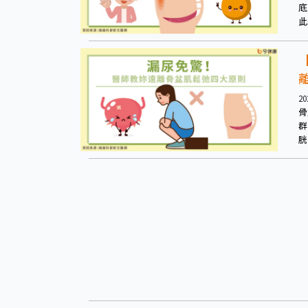
底
此
是
可
20
骨
群
胱
排