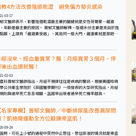
醫教4方法改善陰道乾澀 避免偏方發炎感染
21-03-17
郁文醫師表示，影響陰道乾澀最主要的關鍵就是女性荷爾蒙－雌激
年齡是最主要的原因。 曾郁文醫師解釋，陰道水份主要是來自於陰
黏膜，上頭有「雌激素受器」，其如同一扇大門，雌激素就是那把鑰
透過鑰匙打開大門使其正常運作。 隨年齡增長，雌激素分泌下降，
道黏膜上的雌激素受器這扇門便也不好啟動，也就會出現異常，使陰
黏膜層減少，便不易分泌水份，也就容易形成陰道乾澀。而雌激素受
月經沒來、經血量異常？醫：月經異常３個月、停
在女性子宮頸、膀胱、尿道等處也都有，這也是為什麼雌激素分泌異
時，其他各處也都容易出現問題的原因。
經後出血速就醫！
21-02-03
產科曾郁文醫師指出，月經不規律往往是疾病的警訊。根據美國哈佛
學公共衛生學院於《英國醫學期刊》一項發表的大型研究指出，月經
規則與過早死亡息息相關，且越早出現者過早死亡機率越高。
【名家專欄】曾郁文醫師／中斷排尿能改善漏尿問
題？凱格爾運動全方位鍛鍊骨盆肌！
20-09-24
習時，可在上小號的過程中突然中止憋住，憋住尿液的情況就是骨盆