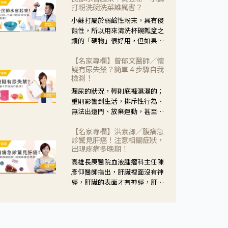
黃，當然就可以使用枸杞菊花
打粉洗碗洗菜誰厲害？
茶，但是枸杞的劑量要少，菊花
小蘇打屬於弱鹼性粉末，具有侵
的劑量要多；若是有以上症狀以
蝕性，所以用來清洗杯碗瓢盆之
外，眼睛還會有灼熱感，眼屎多
類的「硬物」很好用，但如果用
到會「牽絲」，也就是水樣分泌
於軟性的物質，像是洗菜，就要
物增加，這樣就是感染性結膜炎
【名家專欄】曾郁文醫師／懷
特別注意用法用量，使用過多或
了，這時候就要使用菊花、金銀
疑有尿失禁？簡單４步驟自我
是浸泡太久，容易腐蝕蔬菜的纖
花來治療；假如單純的眼睛乾
檢測！
維，讓菜軟掉不清脆。
澀，結膜沒有紅，眼睛周圍沒有
漏尿的狀況，輕則底褲濕濕的；
眼屎，這種情況是屬於「陰
重則影響到生活，排斥性行為、
虛」，就可以使用枸杞、蓮藕、
無法出遠門、放棄運動，甚至怕
麥門冬、山藥等比較滋潤的藥
身上有尿騷味，這些都是「尿失
材，效果就更顯著。
【名家專欄】洪素卿／腹痛急
禁」的症狀，長期下來不敢與朋
診驚見肝癌！注意相關症狀，
友往來，低潮陰霾造成憂鬱症。
出現疼痛多晚期！
高雄長庚醫院血液腫瘤科主任陳
彥仰醫師指出，肝臟裡面沒有神
經，肝臟的表面才有神經，肝臟
的腫瘤如果沒有侵犯到表面是不
會有疼痛的症狀，且如果腫瘤不
夠大，或是沒有遭到劇烈碰撞等
外力影響，多無明顯症狀，一旦