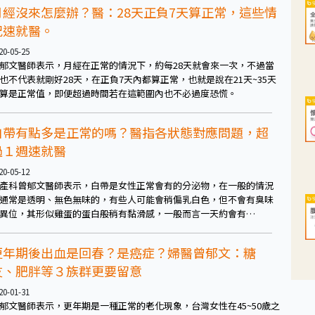
月經沒來怎麼辦？醫：28天正負7天算正常，這些情
況速就醫。
20-05-25
郁文醫師表示，月經在正常的情況下，約每28天就會來一次，不過當
也不代表就剛好28天，在正負7天內都算正常，也就是說在21天~35天
算是正常值，即便超過時間若在這範圍內也不必過度恐慌。
白帶有點多是正常的嗎？醫指各狀態對應問題，超
過１週速就醫
20-05-12
產科曾郁文醫師表示，白帶是女性正常會有的分泌物，在一般的情況
通常是透明、無色無味的，有些人可能會稍偏乳白色，但不會有臭味
異位，其形似雞蛋的蛋白般稍有黏滑感，一般而言一天約會有
CC~4CC左右的分泌量，在排卵期到黃體期之間量則會稍微多一些。
更年期後出血是回春？是癌症？婦醫曾郁文：糖
友、肥胖等３族群更要留意
20-01-31
郁文醫師表示，更年期是一種正常的老化現象，台灣女性在45~50歲之