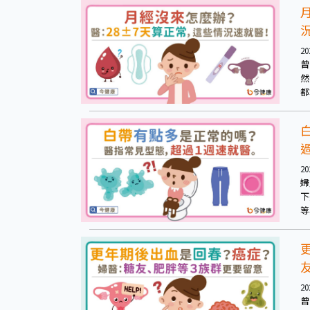
20
曾
然
都
20
婦
下
等
1
20
曾