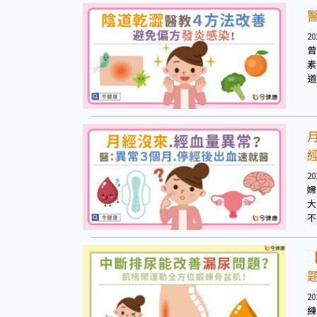
20
曾
素，
道
匙，
陰
道
器
常
20
婦
大
不
20
練