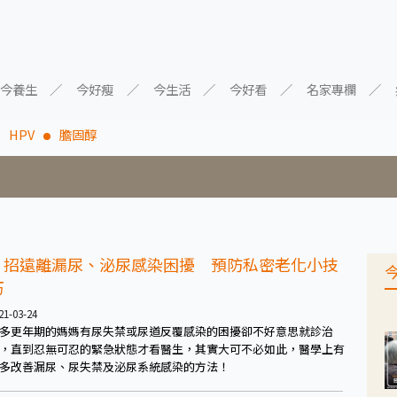
今養生
今好瘦
今生活
今好看
名家專欄
HPV
膽固醇
７招遠離漏尿、泌尿感染困擾 預防私密老化小技
巧
21-03-24
多更年期的媽媽有尿失禁或尿道反覆感染的困擾卻不好意思就診治
，直到忍無可忍的緊急狀態才看醫生，其實大可不必如此，醫學上有
多改善漏尿、尿失禁及泌尿系統感染的方法！