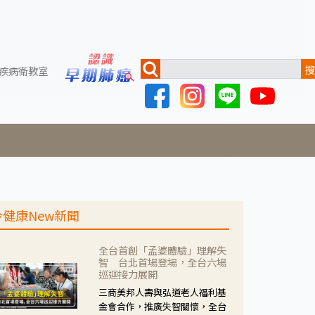
搜
疾病衛教室
今健康New新聞
全台首創「孟婆體驗」理解失
智 台北首場登場，全台六場
巡迴接力展開
三商美邦人壽與弘道老人福利基
金會合作，推廣失智關懷，全台