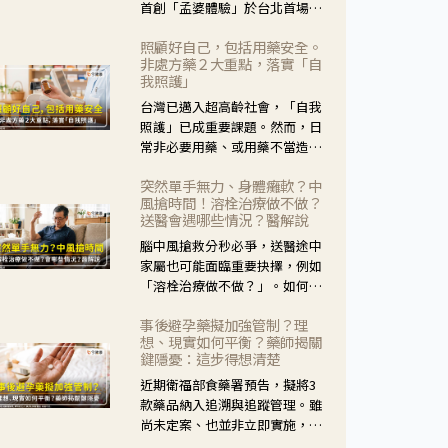
首創「孟婆體驗」於台北首場實
體講座溫馨登場。講座跳脫傳統
照顧好自己，包括用藥安全。
模式，用結合情境互動等豐富活
非處方藥２大重點，落實「自
動，將抽象的失智轉化為可感
我照護」
受、可討論的生活情境，並引導
台灣已邁入超高齡社會，「自我
民眾在家人開始出現改變時，以
照護」已成重要課題。然而，日
理解取代責備、以耐心回應不
常非必要用藥、或用藥不當造成
安。
身體影響屢見不鮮，用藥安全實
突然單手無力、身體癱軟？中
在重要。社團法人台灣自我照護
風搶時間！溶栓治療做不做？
產業協會 提出「非處方藥正確使
送醫會遇哪些情況？醫解說
用」與「藥師給力」，鼓勵民眾
腦中風搶救分秒必爭，送醫途中
建立安全且正確的自我照護習
家屬也可能面臨重要抉擇，例如
慣。
「溶栓治療做不做？」。如何搶
下救援黃金時間？台灣腦中風學
事後避孕藥擬加強管制？理
會理事長陳龍醫師解說！
想、現實如何平衡？藥師揭關
鍵隱憂：這步得想清楚
近期衛福部食藥署預告，擬將3
款藥品納入追溯與追蹤管理。雖
尚未定案、也並非立即實施，不
過消息一出仍掀起社會議論。王