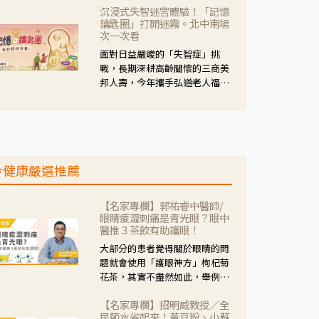
沉浸式失智迷宮體驗！「記憶
人杰藥師表示，這三款藥物目
鑰匙圈」打開迷霧。北中南場
的、作用、風險各有不同，管制
次一次看
與否所帶來的後許影響也不同，
面對日益嚴峻的「失智症」挑
可先了解其特性。
戰，長期深耕高齡關懷的三商美
邦人壽，今年攜手弘道老人福利
基金會，推動關懷計畫。 透過沉
浸式「孟婆體驗」，由講師帶領
參與者化身為旅人，透過情境模
擬、互動討論與卡牌推理等，讓
參與者親身感受失智症者在記憶
今健康嚴選推薦
迷宮中面臨的混亂、判斷困難與
生活挑戰。
【名家專欄】郭祐睿中醫師/
眼睛痠澀刺痛是青光眼？眼中
醫推３茶飲有助護眼！
大部分的患者覺得關於眼睛的問
題就會使用「護眼神方」枸杞菊
花茶，其實不盡然如此，舉例來
說若是眼睛乾澀的人合併結膜
【名家專欄】招明威教授／全
紅、眼睛痛、眼屎多而且顏色
民節水省起來！黃豆粉、小蘇