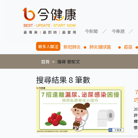
今新聞
今專題
最多人關注
新冠肺炎
肺炎鏈球菌
疫苗
首頁
搜尋 曾郁文
搜尋結果 8 筆數
20
許
療
很