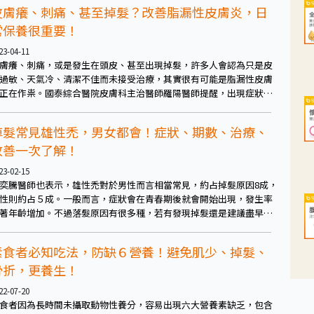
皮膚癢、刺痛、甚至掉髮？改善脂漏性皮膚炎，日
常保養很重要！
23-04-11
膚癢、刺痛，或是發生在頭皮、甚至出現掉髮，許多人會認為只是皮
過敏、天氣冷、清潔不佳而未接受治療，其實很有可能是脂漏性皮膚
正在作祟。國泰綜合醫院皮膚科主治醫師羅陽醫師提醒，出現症狀應
早就醫檢查，並從生活調整，以免多走冤枉路。
掉髮常見雄性禿，男女都會！症狀、期數、治療、
改善一次了解！
23-02-15
奕騰醫師也表示，雄性禿對於男性而言相當常見，約占掉髮原因8成，
性則約占５成。一般而言，症狀會在青春期後就會開始出現，發生率
著年齡增加。不過落髮原因有很多種，若有發現掉髮還是建議盡早檢
確認為佳。
素食者必知吃法，防缺６營養！避免肌少、掉髮、
骨折，更養生！
22-07-20
食者因為長時間未攝取動物性養分，容易出現六大營養素缺乏，包含