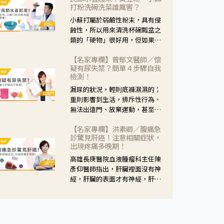
黃，當然就可以使用枸杞菊花
打粉洗碗洗菜誰厲害？
茶，但是枸杞的劑量要少，菊花
小蘇打屬於弱鹼性粉末，具有侵
的劑量要多；若是有以上症狀以
蝕性，所以用來清洗杯碗瓢盆之
外，眼睛還會有灼熱感，眼屎多
類的「硬物」很好用，但如果用
到會「牽絲」，也就是水樣分泌
於軟性的物質，像是洗菜，就要
物增加，這樣就是感染性結膜炎
【名家專欄】曾郁文醫師／懷
特別注意用法用量，使用過多或
了，這時候就要使用菊花、金銀
疑有尿失禁？簡單４步驟自我
是浸泡太久，容易腐蝕蔬菜的纖
花來治療；假如單純的眼睛乾
檢測！
維，讓菜軟掉不清脆。
澀，結膜沒有紅，眼睛周圍沒有
漏尿的狀況，輕則底褲濕濕的；
眼屎，這種情況是屬於「陰
重則影響到生活，排斥性行為、
虛」，就可以使用枸杞、蓮藕、
無法出遠門、放棄運動，甚至怕
麥門冬、山藥等比較滋潤的藥
身上有尿騷味，這些都是「尿失
材，效果就更顯著。
【名家專欄】洪素卿／腹痛急
禁」的症狀，長期下來不敢與朋
診驚見肝癌！注意相關症狀，
友往來，低潮陰霾造成憂鬱症。
出現疼痛多晚期！
高雄長庚醫院血液腫瘤科主任陳
彥仰醫師指出，肝臟裡面沒有神
經，肝臟的表面才有神經，肝臟
的腫瘤如果沒有侵犯到表面是不
會有疼痛的症狀，且如果腫瘤不
夠大，或是沒有遭到劇烈碰撞等
外力影響，多無明顯症狀，一旦