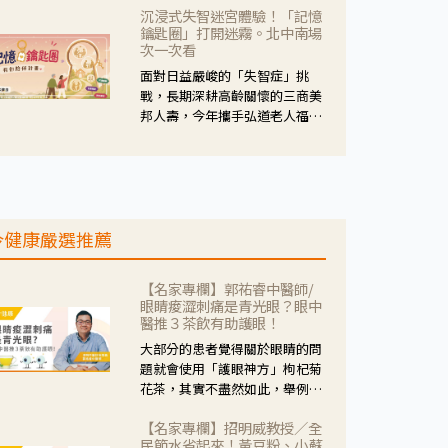
沉浸式失智迷宮體驗！「記憶
人杰藥師表示，這三款藥物目
鑰匙圈」打開迷霧。北中南場
的、作用、風險各有不同，管制
次一次看
與否所帶來的後許影響也不同，
面對日益嚴峻的「失智症」挑
可先了解其特性。
戰，長期深耕高齡關懷的三商美
邦人壽，今年攜手弘道老人福利
基金會，推動關懷計畫。 透過沉
浸式「孟婆體驗」，由講師帶領
參與者化身為旅人，透過情境模
擬、互動討論與卡牌推理等，讓
參與者親身感受失智症者在記憶
今健康嚴選推薦
迷宮中面臨的混亂、判斷困難與
生活挑戰。
【名家專欄】郭祐睿中醫師/
眼睛痠澀刺痛是青光眼？眼中
醫推３茶飲有助護眼！
大部分的患者覺得關於眼睛的問
題就會使用「護眼神方」枸杞菊
花茶，其實不盡然如此，舉例來
說若是眼睛乾澀的人合併結膜
【名家專欄】招明威教授／全
紅、眼睛痛、眼屎多而且顏色
民節水省起來！黃豆粉、小蘇