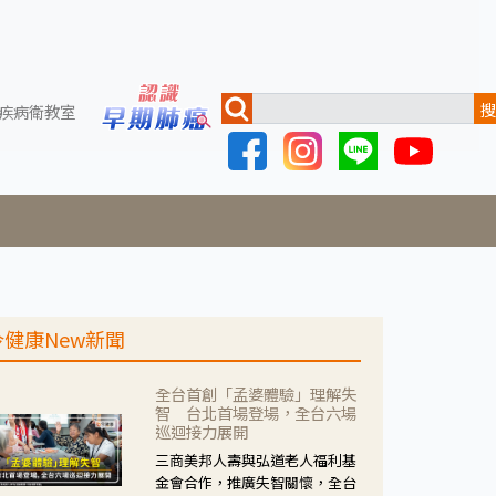
搜
疾病衛教室
今健康New新聞
全台首創「孟婆體驗」理解失
智 台北首場登場，全台六場
巡迴接力展開
三商美邦人壽與弘道老人福利基
金會合作，推廣失智關懷，全台