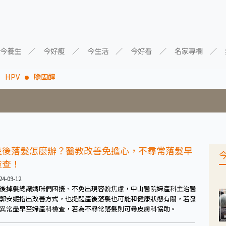
今養生
今好瘦
今生活
今好看
名家專欄
HPV
膽固醇
產後落髮怎麼辦？醫教改善免擔心，不尋常落髮早
檢查！
24-09-12
後掉髮總讓媽咪們困擾、不免出現容貌焦慮，中山醫院婦產科主治醫
郭安妮指出改善方式，也提醒產後落髮也可能和健康狀態有關，若發
異常盡早至婦產科檢查，若為不尋常落髮則可尋皮膚科協助。