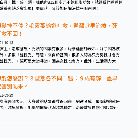
白質、鐵、鋅、鈣、維他命B12和多元不飽和脂肪酸，就讓我們看看這
營養素缺乏會出現什麼症狀，又該如何解決這些問題吧！
頭髮掉不停？毛囊萎縮還有救，醫籲趁早治療，死
了救不回！
21-10-13
實上，造成落髮、禿頭的因素有很多，沈彥廷醫師表示，除了因為疾
外，多數「雄性禿」問題，來自於基因，很多人認為只有男性才會有
雄性禿」，這可是大錯特錯，因為女性也會有。此外，生活壓力大、
息不正常、飲食油膩、過度清潔與使用不適當的洗髮乳、髮膠、乾洗
等，都是導致加速落髮或提早迎接禿頭的主因。
掉髮怎麼辦？３型態各不同！醫：９成有解，盡早
就醫別亂來。
21-09-29
奕騰醫師表示，大多數的落髮都救得回來，約占９成，最關鍵的就是
間，越早發現，毛囊的健康狀況越為穩定，治療效果自然也會越好。