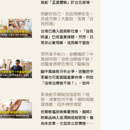
首創「孟婆體驗」於台北首場實
體講座溫馨登場。講座跳脫傳統
照顧好自己，包括用藥安全。
模式，用結合情境互動等豐富活
非處方藥２大重點，落實「自
動，將抽象的失智轉化為可感
我照護」
受、可討論的生活情境，並引導
台灣已邁入超高齡社會，「自我
民眾在家人開始出現改變時，以
照護」已成重要課題。然而，日
理解取代責備、以耐心回應不
常非必要用藥、或用藥不當造成
安。
身體影響屢見不鮮，用藥安全實
突然單手無力、身體癱軟？中
在重要。社團法人台灣自我照護
風搶時間！溶栓治療做不做？
產業協會 提出「非處方藥正確使
送醫會遇哪些情況？醫解說
用」與「藥師給力」，鼓勵民眾
腦中風搶救分秒必爭，送醫途中
建立安全且正確的自我照護習
家屬也可能面臨重要抉擇，例如
慣。
「溶栓治療做不做？」。如何搶
下救援黃金時間？台灣腦中風學
事後避孕藥擬加強管制？理
會理事長陳龍醫師解說！
想、現實如何平衡？藥師揭關
鍵隱憂：這步得想清楚
近期衛福部食藥署預告，擬將3
款藥品納入追溯與追蹤管理。雖
尚未定案、也並非立即實施，不
過消息一出仍掀起社會議論。王