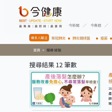
今新聞
今專題
最多人關注
新冠肺炎
肺炎鏈球菌
疫苗
首頁
搜尋 掉髮
搜尋結果 12 筆數
20
產
師
現