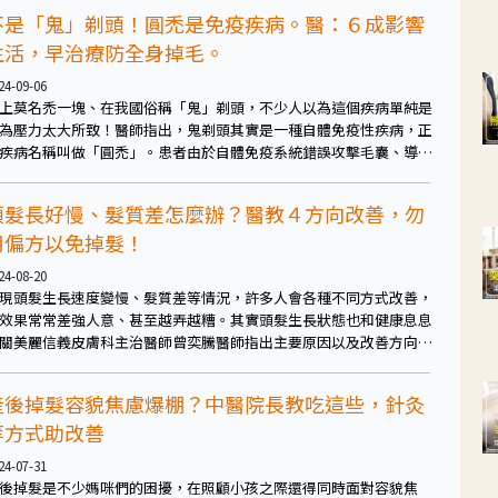
不是「鬼」剃頭！圓禿是免疫疾病。醫：６成影響
生活，早治療防全身掉毛。
24-09-06
上莫名禿一塊、在我國俗稱「鬼」剃頭，不少人以為這個疾病單純是
為壓力太大所致！醫師指出，鬼剃頭其實是一種自體免疫性疾病，正
疾病名稱叫做「圓禿」。患者由於自體免疫系統錯誤攻擊毛囊、導致
型斑塊落髮。皮膚科醫學會理事長趙曉秋表示，圓禿患者有三成可能
展成多發、大範圍的禿髮；嚴重者可能「全頭禿」，甚至還有1%患者
頭髮長好慢、髮質差怎麼辦？醫教４方向改善，勿
能進展至全身毛髮盡落、變成「全身禿」。
用偏方以免掉髮！
24-08-20
現頭髮生長速度變慢、髮質差等情況，許多人會各種不同方式改善，
效果常常差強人意、甚至越弄越糟。其實頭髮生長狀態也和健康息息
關美麗信義皮膚科主治醫師曾奕騰醫師指出主要原因以及改善方向，
醒勿用偏方以免掉髮情況更嚴重。
產後掉髮容貌焦慮爆棚？中醫院長教吃這些，針灸
等方式助改善
24-07-31
後掉髮是不少媽咪們的困擾，在照顧小孩之際還得同時面對容貌焦