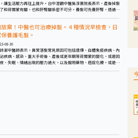
，讓生活壓力再往上提升。台中澄觀中醫吳淳惠院長表示，產後掉髮
了和荷爾蒙有關，也和肝腎關係密不可分。養髮可先養肝腎，透過中
調理、食療、針灸等都有利恢復。
別放棄！中醫也可治療掉髮。４種情況早檢查，日
常保養護毛髮。
23-08-30
詩潔中醫師表示，異常落髮常見原因可包括遺傳、自體免疫疾病、內
泌疾病、感染、重大手術後、產後或更年期等荷爾蒙的變化，或是因
夜、失眠、情緒出現的壓力過大，以及服用藥物、癌症化療，或是過
壓迫頭皮等。