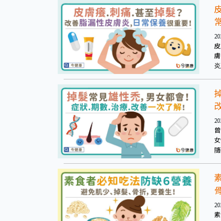
20
皮
膚
炎
盡
20
曾
女
隨
查
20
素