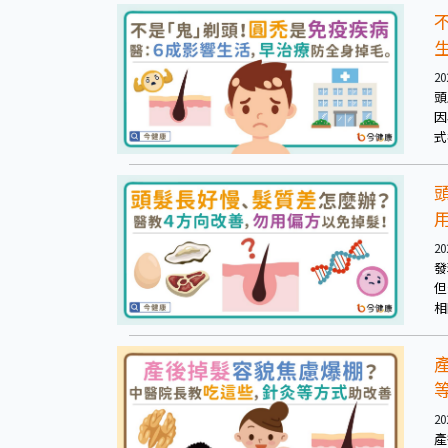
20
頭
因
式
圓
發
可
20
發
但
相
提
20
產