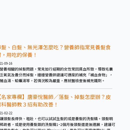
掉髮、白髮、無光澤怎麼吃？營養師指常見養髮食
材，用吃的保養！
21-09-16
營養相關的掉髮問題，常見如行經期的女性常因貧血所致，導致毛囊
乏氧氣及養分而掉髮，嫚嫚營養師建議可適度的補充「補血食物」，
豬血湯、蛤蠣湯等，若情況較為嚴重，應就醫檢查後補充鐵劑。
【名家專欄】唐豪悅醫師／落髮、掉髮怎麼辦？皮
膚科醫師教３招有助改善！
21-02-22
讓頭髮長得快、粗壯，也可以試試生髮的或是養髮的洗髮精。頭髮明
稀疏者，或是使用養髮類的洗髮精1~2個月後頭髮還是無進展，建議可