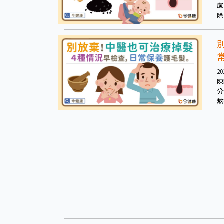
慮
除
藥
20
陳
分
熬
度