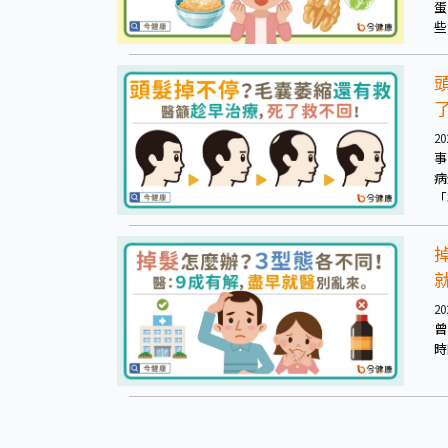
蛋
些
20
事
病
「
作
髮
20
曾
時