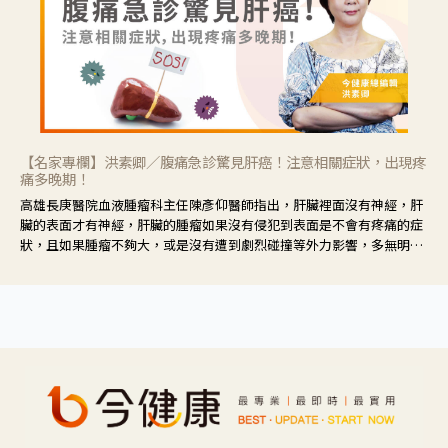
【名家專欄】洪素卿／腹痛急診驚見肝癌！注意相關症狀，出現疼
痛多晚期！
高雄長庚醫院血液腫瘤科主任陳彥仰醫師指出，肝臟裡面沒有神經，肝
臟的表面才有神經，肝臟的腫瘤如果沒有侵犯到表面是不會有疼痛的症
狀，且如果腫瘤不夠大，或是沒有遭到劇烈碰撞等外力影響，多無明顯
症狀，一旦患者出現疲勞、食慾不振、體重減輕、上腹部悶痛、肝功能
異常、黃疸、腹部腫大、甚至上腸胃道出血、吐血等肝癌臨床症狀，多
數已是晚期。