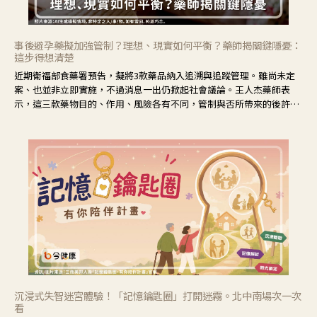
事後避孕藥擬加強管制？理想、現實如何平衡？藥師揭關鍵隱憂：
這步得想清楚
近期衛福部食藥署預告，擬將3款藥品納入追溯與追蹤管理。雖尚未定
案、也並非立即實施，不過消息一出仍掀起社會議論。王人杰藥師表
示，這三款藥物目的、作用、風險各有不同，管制與否所帶來的後許影
響也不同，可先了解其特性。
沉浸式失智迷宮體驗！「記憶鑰匙圈」打開迷霧。北中南場次一次
看