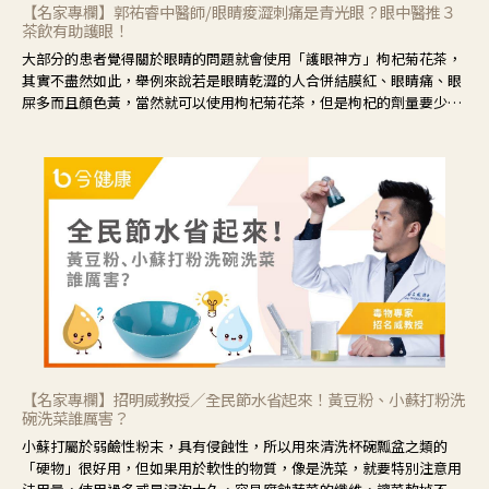
【名家專欄】郭祐睿中醫師/眼睛痠澀刺痛是青光眼？眼中醫推３
茶飲有助護眼！
大部分的患者覺得關於眼睛的問題就會使用「護眼神方」枸杞菊花茶，
其實不盡然如此，舉例來說若是眼睛乾澀的人合併結膜紅、眼睛痛、眼
屎多而且顏色黃，當然就可以使用枸杞菊花茶，但是枸杞的劑量要少，
菊花的劑量要多；若是有以上症狀以外，眼睛還會有灼熱感，眼屎多到
會「牽絲」，也就是水樣分泌物增加，這樣就是感染性結膜炎了，這時
候就要使用菊花、金銀花來治療；假如單純的眼睛乾澀，結膜沒有紅，
眼睛周圍沒有眼屎，這種情況是屬於「陰虛」，就可以使用枸杞、蓮
藕、麥門冬、山藥等比較滋潤的藥材，效果就更顯著。
【名家專欄】招明威教授／全民節水省起來！黃豆粉、小蘇打粉洗
碗洗菜誰厲害？
小蘇打屬於弱鹼性粉末，具有侵蝕性，所以用來清洗杯碗瓢盆之類的
「硬物」很好用，但如果用於軟性的物質，像是洗菜，就要特別注意用