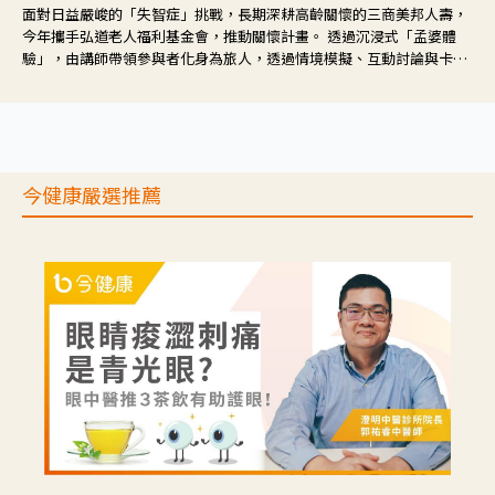
面對日益嚴峻的「失智症」挑戰，長期深耕高齡關懷的三商美邦人壽，
今年攜手弘道老人福利基金會，推動關懷計畫。 透過沉浸式「孟婆體
驗」，由講師帶領參與者化身為旅人，透過情境模擬、互動討論與卡牌
推理等，讓參與者親身感受失智症者在記憶迷宮中面臨的混亂、判斷困
難與生活挑戰。
今健康嚴選推薦