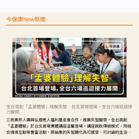
今健康New新聞
全台首創「孟婆體驗」理解失智 台北首場登場，全台六場巡迴接
力展開
三商美邦人壽與弘道老人福利基金會合作，推廣失智關懷，全台首創
「孟婆體驗」於台北首場實體講座溫馨登場。講座跳脫傳統模式，用結
合情境互動等豐富活動，將抽象的失智轉化為可感受、可討論的生活情
境，並引導民眾在家人開始出現改變時，以理解取代責備、以耐心回應