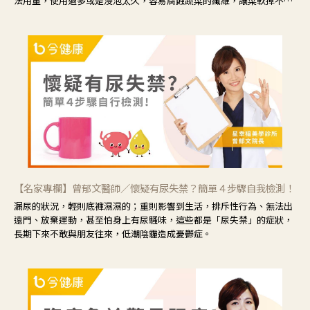
法用量，使用過多或是浸泡太久，容易腐蝕蔬菜的纖維，讓菜軟掉不清
脆。
【名家專欄】曾郁文醫師／懷疑有尿失禁？簡單４步驟自我檢測！
漏尿的狀況，輕則底褲濕濕的；重則影響到生活，排斥性行為、無法出
遠門、放棄運動，甚至怕身上有尿騷味，這些都是「尿失禁」的症狀，
長期下來不敢與朋友往來，低潮陰霾造成憂鬱症。