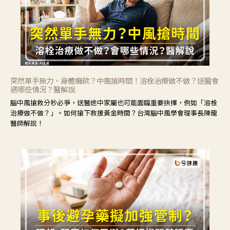
突然單手無力、身體癱軟？中風搶時間！溶栓治療做不做？送醫會
遇哪些情況？醫解說
腦中風搶救分秒必爭，送醫途中家屬也可能面臨重要抉擇，例如「溶栓
治療做不做？」。如何搶下救援黃金時間？台灣腦中風學會理事長陳龍
醫師解說！