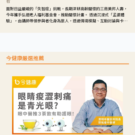
看
面對日益嚴峻的「失智症」挑戰，長期深耕高齡關懷的三商美邦人壽，
今年攜手弘道老人福利基金會，推動關懷計畫。 透過沉浸式「孟婆體
驗」，由講師帶領參與者化身為旅人，透過情境模擬、互動討論與卡牌
推理等，讓參與者親身感受失智症者在記憶迷宮中面臨的混亂、判斷困
難與生活挑戰。
今健康嚴選推薦