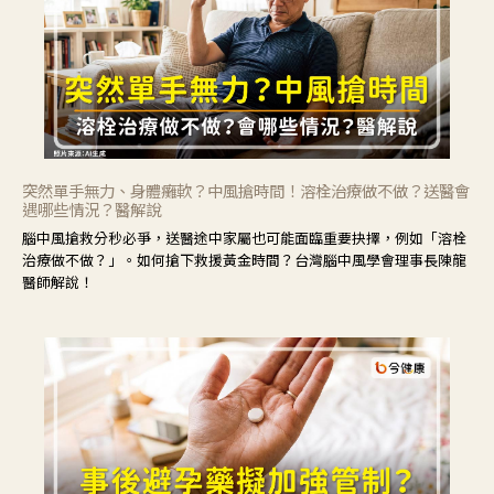
突然單手無力、身體癱軟？中風搶時間！溶栓治療做不做？送醫會
遇哪些情況？醫解說
腦中風搶救分秒必爭，送醫途中家屬也可能面臨重要抉擇，例如「溶栓
治療做不做？」。如何搶下救援黃金時間？台灣腦中風學會理事長陳龍
醫師解說！