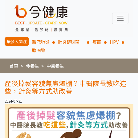
最多人關注
新冠肺炎
肺炎鏈球菌
疫苗
HPV
膽固醇
首頁
今養生
中醫養生
產後掉髮容貌焦慮爆棚？中醫院長教吃這
些，針灸等方式助改善
2024-07-31