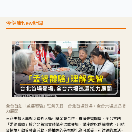
今健康New新聞
全台首創「孟婆體驗」理解失智 台北首場登場，全台六場巡迴接
力展開
三商美邦人壽與弘道老人福利基金會合作，推廣失智關懷，全台首創
「孟婆體驗」於台北首場實體講座溫馨登場。講座跳脫傳統模式，用結
合情境互動等豐富活動，將抽象的失智轉化為可感受、可討論的生活情