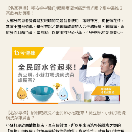
【名家專欄】郭祐睿中醫師/眼睛痠澀刺痛是青光眼？眼中醫推３
茶飲有助護眼！
大部分的患者覺得關於眼睛的問題就會使用「護眼神方」枸杞菊花茶，
其實不盡然如此，舉例來說若是眼睛乾澀的人合併結膜紅、眼睛痛、眼
屎多而且顏色黃，當然就可以使用枸杞菊花茶，但是枸杞的劑量要少，
菊花的劑量要多；若是有以上症狀以外，眼睛還會有灼熱感，眼屎多到
會「牽絲」，也就是水樣分泌物增加，這樣就是感染性結膜炎了，這時
候就要使用菊花、金銀花來治療；假如單純的眼睛乾澀，結膜沒有紅，
眼睛周圍沒有眼屎，這種情況是屬於「陰虛」，就可以使用枸杞、蓮
藕、麥門冬、山藥等比較滋潤的藥材，效果就更顯著。
【名家專欄】招明威教授／全民節水省起來！黃豆粉、小蘇打粉洗
碗洗菜誰厲害？
小蘇打屬於弱鹼性粉末，具有侵蝕性，所以用來清洗杯碗瓢盆之類的
「硬物」很好用，但如果用於軟性的物質，像是洗菜，就要特別注意用