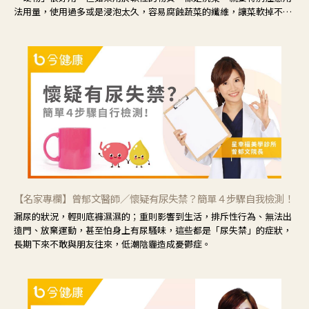
法用量，使用過多或是浸泡太久，容易腐蝕蔬菜的纖維，讓菜軟掉不清
脆。
【名家專欄】曾郁文醫師／懷疑有尿失禁？簡單４步驟自我檢測！
漏尿的狀況，輕則底褲濕濕的；重則影響到生活，排斥性行為、無法出
遠門、放棄運動，甚至怕身上有尿騷味，這些都是「尿失禁」的症狀，
長期下來不敢與朋友往來，低潮陰霾造成憂鬱症。