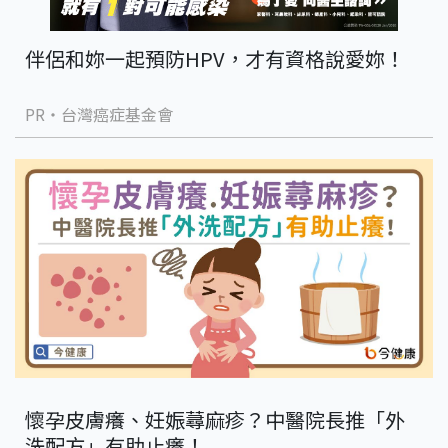
伴侶和妳一起預防HPV，才有資格說愛妳！
PR・台灣癌症基金會
懷孕皮膚癢、妊娠蕁麻疹？中醫院長推「外
洗配方」有助止癢！