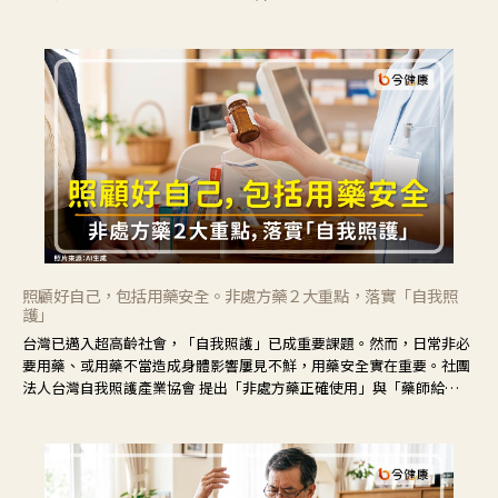
境，並引導民眾在家人開始出現改變時，以理解取代責備、以耐心回應
不安。
照顧好自己，包括用藥安全。非處方藥２大重點，落實「自我照
護」
台灣已邁入超高齡社會，「自我照護」已成重要課題。然而，日常非必
要用藥、或用藥不當造成身體影響屢見不鮮，用藥安全實在重要。社團
法人台灣自我照護產業協會 提出「非處方藥正確使用」與「藥師給
力」，鼓勵民眾建立安全且正確的自我照護習慣。