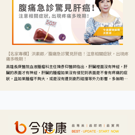
【名家專欄】洪素卿／腹痛急診驚見肝癌！注意相關症狀，出現疼
痛多晚期！
高雄長庚醫院血液腫瘤科主任陳彥仰醫師指出，肝臟裡面沒有神經，肝
臟的表面才有神經，肝臟的腫瘤如果沒有侵犯到表面是不會有疼痛的症
狀，且如果腫瘤不夠大，或是沒有遭到劇烈碰撞等外力影響，多無明顯
症狀，一旦患者出現疲勞、食慾不振、體重減輕、上腹部悶痛、肝功能
異常、黃疸、腹部腫大、甚至上腸胃道出血、吐血等肝癌臨床症狀，多
數已是晚期。