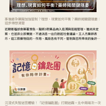
事後避孕藥擬加強管制？理想、現實如何平衡？藥師揭關鍵隱憂：
這步得想清楚
近期衛福部食藥署預告，擬將3款藥品納入追溯與追蹤管理。雖尚未定
案、也並非立即實施，不過消息一出仍掀起社會議論。王人杰藥師表
示，這三款藥物目的、作用、風險各有不同，管制與否所帶來的後許影
響也不同，可先了解其特性。
沉浸式失智迷宮體驗！「記憶鑰匙圈」打開迷霧。北中南場次一次