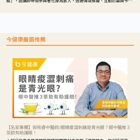
驗」，由講師帶領參與者化身為旅人，透過情境模擬、互動討論與卡牌
推理等，讓參與者親身感受失智症者在記憶迷宮中面臨的混亂、判斷困
難與生活挑戰。
今健康嚴選推薦
【名家專欄】郭祐睿中醫師/眼睛痠澀刺痛是青光眼？眼中醫推３
茶飲有助護眼！