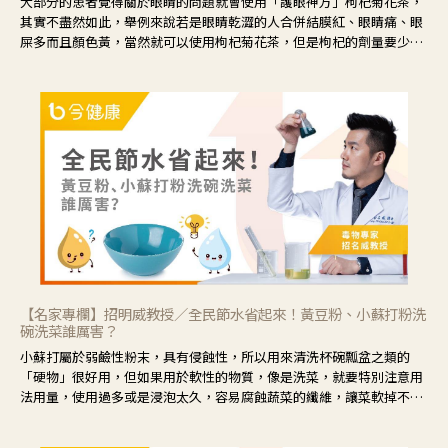
大部分的患者覺得關於眼睛的問題就會使用「護眼神方」枸杞菊花茶，
其實不盡然如此，舉例來說若是眼睛乾澀的人合併結膜紅、眼睛痛、眼
屎多而且顏色黃，當然就可以使用枸杞菊花茶，但是枸杞的劑量要少，
菊花的劑量要多；若是有以上症狀以外，眼睛還會有灼熱感，眼屎多到
會「牽絲」，也就是水樣分泌物增加，這樣就是感染性結膜炎了，這時
候就要使用菊花、金銀花來治療；假如單純的眼睛乾澀，結膜沒有紅，
眼睛周圍沒有眼屎，這種情況是屬於「陰虛」，就可以使用枸杞、蓮
藕、麥門冬、山藥等比較滋潤的藥材，效果就更顯著。
【名家專欄】招明威教授／全民節水省起來！黃豆粉、小蘇打粉洗
碗洗菜誰厲害？
小蘇打屬於弱鹼性粉末，具有侵蝕性，所以用來清洗杯碗瓢盆之類的
「硬物」很好用，但如果用於軟性的物質，像是洗菜，就要特別注意用
法用量，使用過多或是浸泡太久，容易腐蝕蔬菜的纖維，讓菜軟掉不清
脆。