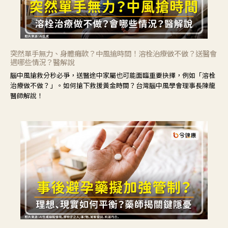
突然單手無力、身體癱軟？中風搶時間！溶栓治療做不做？送醫會
遇哪些情況？醫解說
腦中風搶救分秒必爭，送醫途中家屬也可能面臨重要抉擇，例如「溶栓
治療做不做？」。如何搶下救援黃金時間？台灣腦中風學會理事長陳龍
醫師解說！