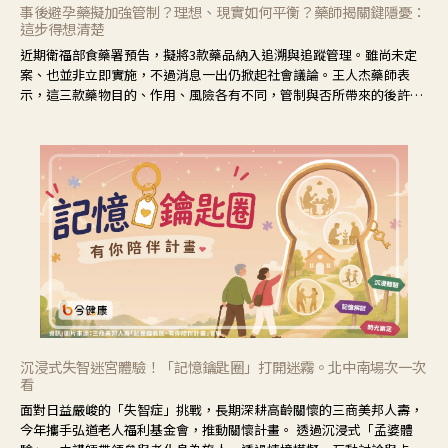
事後避孕藥擬加強管制？理想、現實如何平衡？藥師揭關鍵隱憂：
這步得想清楚
近期衛福部食藥署預告，擬將3款藥品納入追溯與追蹤管理。雖尚未定
案、也並非立即實施，不過消息一出仍掀起社會議論。王人杰藥師表
示，這三款藥物目的、作用、風險各有不同，管制與否所帶來的後許影
響也不同，可先了解其特性。
沉浸式失智迷宮體驗！「記憶鑰匙圈」打開迷霧。北中南場次一次
看
面對日益嚴峻的「失智症」挑戰，長期深耕高齡關懷的三商美邦人壽，
今年攜手弘道老人福利基金會，推動關懷計畫。 透過沉浸式「孟婆體