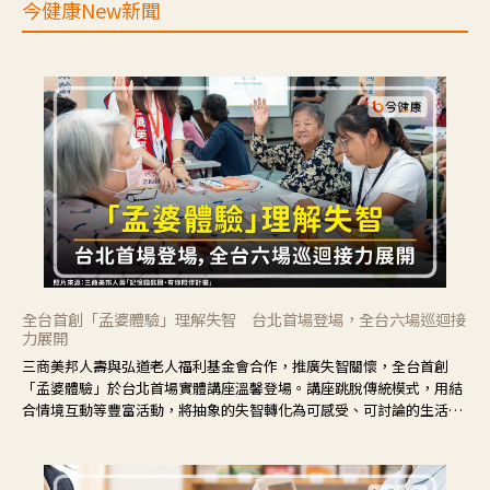
今健康New新聞
全台首創「孟婆體驗」理解失智 台北首場登場，全台六場巡迴接
力展開
三商美邦人壽與弘道老人福利基金會合作，推廣失智關懷，全台首創
「孟婆體驗」於台北首場實體講座溫馨登場。講座跳脫傳統模式，用結
合情境互動等豐富活動，將抽象的失智轉化為可感受、可討論的生活情
境，並引導民眾在家人開始出現改變時，以理解取代責備、以耐心回應
不安。