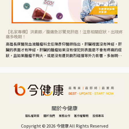
【名家專欄】洪素卿／腹痛急診驚見肝癌！注意相關症狀，出現疼
痛多晚期！
高雄長庚醫院血液腫瘤科主任陳彥仰醫師指出，肝臟裡面沒有神經，肝
臟的表面才有神經，肝臟的腫瘤如果沒有侵犯到表面是不會有疼痛的症
狀，且如果腫瘤不夠大，或是沒有遭到劇烈碰撞等外力影響，多無明顯
症狀，一旦患者出現疲勞、食慾不振、體重減輕、上腹部悶痛、肝功能
異常、黃疸、腹部腫大、甚至上腸胃道出血、吐血等肝癌臨床症狀，多
數已是晚期。
關於今健康
隱私權政策
關於我們
業務合作
著作權聲明
投稿專區
Copyright ©
2026 今健康 All Rights Reserved