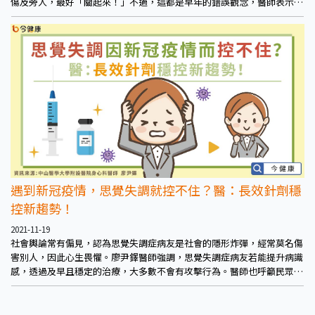
傷及旁人，最好「關起來！」不過，這都是早年的錯誤觀念，醫師表示只
要及早且規律治療，思覺失調症病友也有機會回歸社會，生活與正常人無
異。
遇到新冠疫情，思覺失調就控不住？醫：長效針劑穩
控新趨勢！
2021-11-19
社會輿論常有偏見，認為思覺失調症病友是社會的隱形炸彈，經常莫名傷
害別人，因此心生畏懼。廖尹鐸醫師強調，思覺失調症病友若能提升病識
感，透過及早且穩定的治療，大多數不會有攻擊行為。醫師也呼籲民眾多
關心生活周遭親友，若發現出現與空氣對話，或有一些不合乎邏輯的妄想
內容時，應鼓勵其就醫檢查與評估，避免錯失黃金治療期。