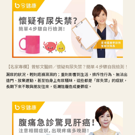
【名家專欄】曾郁文醫師／懷疑有尿失禁？簡單４步驟自我檢測！
漏尿的狀況，輕則底褲濕濕的；重則影響到生活，排斥性行為、無法出
遠門、放棄運動，甚至怕身上有尿騷味，這些都是「尿失禁」的症狀，
長期下來不敢與朋友往來，低潮陰霾造成憂鬱症。