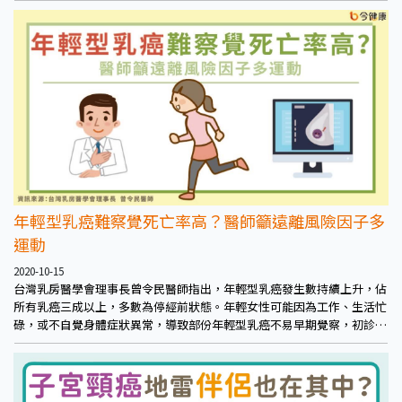
年輕型乳癌難察覺死亡率高？醫師籲遠離風險因子多
運動
2020-10-15
台灣乳房醫學會理事長曾令民醫師指出，年輕型乳癌發生數持續上升，佔
所有乳癌三成以上，多數為停經前狀態。年輕女性可能因為工作、生活忙
碌，或不自覺身體症狀異常，導致部份年輕型乳癌不易早期覺察，初診斷
即為晚期的比例約近7%，且腫瘤較大、惡性度高。