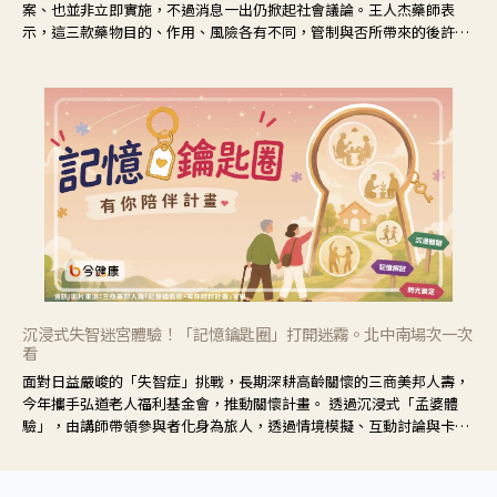
案、也並非立即實施，不過消息一出仍掀起社會議論。王人杰藥師表
示，這三款藥物目的、作用、風險各有不同，管制與否所帶來的後許影
響也不同，可先了解其特性。
沉浸式失智迷宮體驗！「記憶鑰匙圈」打開迷霧。北中南場次一次
看
面對日益嚴峻的「失智症」挑戰，長期深耕高齡關懷的三商美邦人壽，
今年攜手弘道老人福利基金會，推動關懷計畫。 透過沉浸式「孟婆體
驗」，由講師帶領參與者化身為旅人，透過情境模擬、互動討論與卡牌
推理等，讓參與者親身感受失智症者在記憶迷宮中面臨的混亂、判斷困
難與生活挑戰。