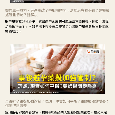
突然單手無力、身體癱軟？中風搶時間！溶栓治療做不做？送醫會
遇哪些情況？醫解說
腦中風搶救分秒必爭，送醫途中家屬也可能面臨重要抉擇，例如「溶栓
治療做不做？」。如何搶下救援黃金時間？台灣腦中風學會理事長陳龍
醫師解說！
事後避孕藥擬加強管制？理想、現實如何平衡？藥師揭關鍵隱憂：
這步得想清楚
近期衛福部食藥署預告，擬將3款藥品納入追溯與追蹤管理。雖尚未定