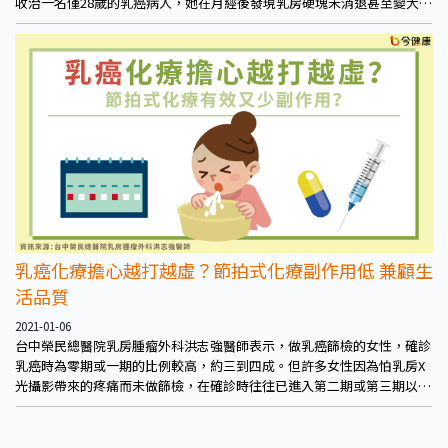
收治一名僅28歲的乳癌病人，她在月經後發現乳房硬塊未消退甚至變大而
求醫，照超音波發現腫瘤近3公分大小，切片後證實為2期乳癌。透過前導
型化療合併標靶治療，讓腫瘤縮小至0.5公分左右後切除，持續追蹤下控
制良好。
乳癌化療擔心越打越虛？節拍式化療副作用低 兼顧生
活品質
2021-01-06
台中榮民總醫院乳房腫瘤外科洪志強醫師表示，做乳癌篩檢的女性，確診
乳癌時為零期或一期的比例較高，約三到四成。但許多女性因為怕乳房X
光攝影帶來的疼痛而未做篩檢，在確診時往往已進入第二期或第三期以
上。其實現代醫療進步，設備也跟著進步，在乳房攝影檢查時若有感到不
適，可以和護理人員討論調整，呼籲女性民眾別害怕檢查時的疼痛，盡早
做檢查，有利於後續治療。