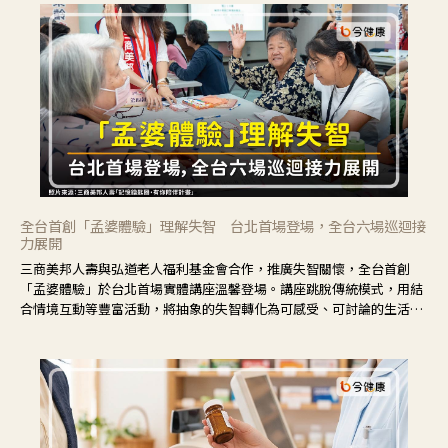
全台首創「孟婆體驗」理解失智 台北首場登場，全台六場巡迴接
力展開
三商美邦人壽與弘道老人福利基金會合作，推廣失智關懷，全台首創
「孟婆體驗」於台北首場實體講座溫馨登場。講座跳脫傳統模式，用結
合情境互動等豐富活動，將抽象的失智轉化為可感受、可討論的生活情
境，並引導民眾在家人開始出現改變時，以理解取代責備、以耐心回應
不安。