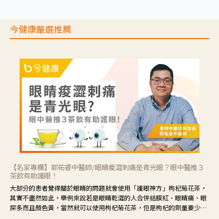
今健康嚴選推薦
【名家專欄】郭祐睿中醫師/眼睛痠澀刺痛是青光眼？眼中醫推３
茶飲有助護眼！
大部分的患者覺得關於眼睛的問題就會使用「護眼神方」枸杞菊花茶，
其實不盡然如此，舉例來說若是眼睛乾澀的人合併結膜紅、眼睛痛、眼
屎多而且顏色黃，當然就可以使用枸杞菊花茶，但是枸杞的劑量要少，
菊花的劑量要多；若是有以上症狀以外，眼睛還會有灼熱感，眼屎多到