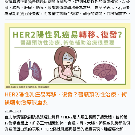
所謂轉移性乳癌是指癌症離開原發部位，跑到乳房以外的遠處器官，以骨
頭、肺部、肝臟、肋膜、腦部等遠處轉移最為常見。曾令民表示，若患者
為早期乳癌治療失敗，將考量從診斷至復發、轉移的時間，並檢視前次治
療成效，若是接受完整療程結果卻不盡理想，或許代表預後比較不好，轉
移的部位也是重要考量依據，一般而言，臟器轉移會比軟組織骨頭不理
想。
HER2陽性乳癌易轉移、復發？醫籲預防性治療、術
後輔助治療很重要
2020-11-11
台北慈濟醫院副院長張耀仁解釋，HER2是人類生長因子接受體，位於第
17對染色體上，許多正常組織如肺、食道、胃、大腸、卵巢或乳房都能偵
測這個蛋白質的表現。HER2陽性乳癌與基因的過度表現、腫瘤惡化和復
發極有關聯，平均每4至5位乳癌患者中有1位是HER2陽性乳癌患者。