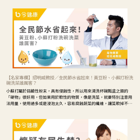
會「牽絲」，也就是水樣分泌物增加，這樣就是感染性結膜炎了，這時
候就要使用菊花、金銀花來治療；假如單純的眼睛乾澀，結膜沒有紅，
眼睛周圍沒有眼屎，這種情況是屬於「陰虛」，就可以使用枸杞、蓮
藕、麥門冬、山藥等比較滋潤的藥材，效果就更顯著。
【名家專欄】招明威教授／全民節水省起來！黃豆粉、小蘇打粉洗
碗洗菜誰厲害？
小蘇打屬於弱鹼性粉末，具有侵蝕性，所以用來清洗杯碗瓢盆之類的
「硬物」很好用，但如果用於軟性的物質，像是洗菜，就要特別注意用
法用量，使用過多或是浸泡太久，容易腐蝕蔬菜的纖維，讓菜軟掉不清
脆。