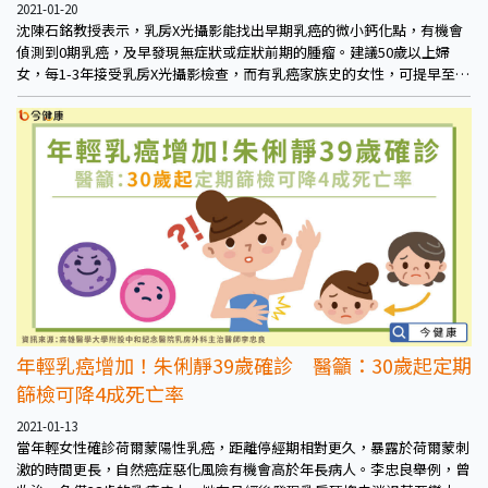
2021-01-20
沈陳石銘教授表示，乳房X光攝影能找出早期乳癌的微小鈣化點，有機會
偵測到0期乳癌，及早發現無症狀或症狀前期的腫瘤。建議50歲以上婦
女，每1-3年接受乳房X光攝影檢查，而有乳癌家族史的女性，可提早至40
歲起定期篩檢。
年輕乳癌增加！朱俐靜39歲確診 醫籲：30歲起定期
篩檢可降4成死亡率
2021-01-13
當年輕女性確診荷爾蒙陽性乳癌，距離停經期相對更久，暴露於荷爾蒙刺
激的時間更長，自然癌症惡化風險有機會高於年長病人。李忠良舉例，曾