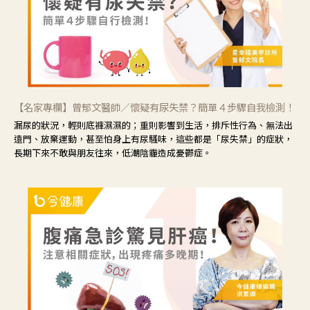
【名家專欄】曾郁文醫師／懷疑有尿失禁？簡單４步驟自我檢測！
漏尿的狀況，輕則底褲濕濕的；重則影響到生活，排斥性行為、無法出
遠門、放棄運動，甚至怕身上有尿騷味，這些都是「尿失禁」的症狀，
長期下來不敢與朋友往來，低潮陰霾造成憂鬱症。