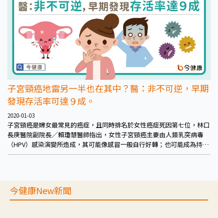
子宮頸癌地雷另一半也在其中？醫：非不可逆，早期
發現存活率可達９成。
2020-01-03
子宮頸癌是婦女最常見的癌症，且同時排名於女性癌症死因第七位，林口
長庚醫院副院長／賴瓊慧醫師指出，女性子宮頸癌主要由人類乳突病毒
（HPV）感染演變所造成，其可能像感冒一般自行好轉；也可能成為持續
性帶原；也有可能演變成尚未有能力侵襲、擴散，可經妥善處理便能避免
轉變成癌症的皮內腫瘤。
今健康New新聞