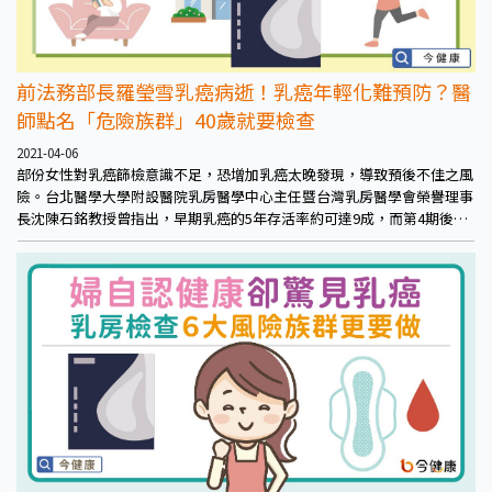
前法務部長羅瑩雪乳癌病逝！乳癌年輕化難預防？醫
師點名「危險族群」40歲就要檢查
2021-04-06
部份女性對乳癌篩檢意識不足，恐增加乳癌太晚發現，導致預後不佳之風
險。台北醫學大學附設醫院乳房醫學中心主任暨台灣乳房醫學會榮譽理事
長沈陳石銘教授曾指出，早期乳癌的5年存活率約可達9成，而第4期後的
晚期乳癌，5年存活率僅約3成左右，存活率相差不只倍蓰。