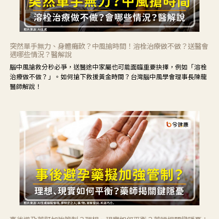
突然單手無力、身體癱軟？中風搶時間！溶栓治療做不做？送醫會
遇哪些情況？醫解說
腦中風搶救分秒必爭，送醫途中家屬也可能面臨重要抉擇，例如「溶栓
治療做不做？」。如何搶下救援黃金時間？台灣腦中風學會理事長陳龍
醫師解說！