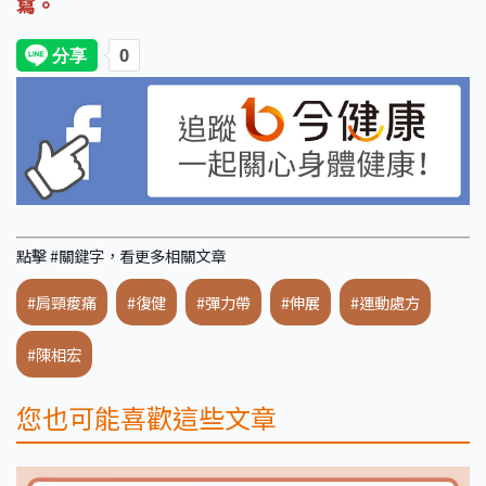
寫。
點擊 #關鍵字，看更多相關文章
#肩頸痠痛
#復健
#彈力帶
#伸展
#運動處方
#陳相宏
您也可能喜歡這些文章