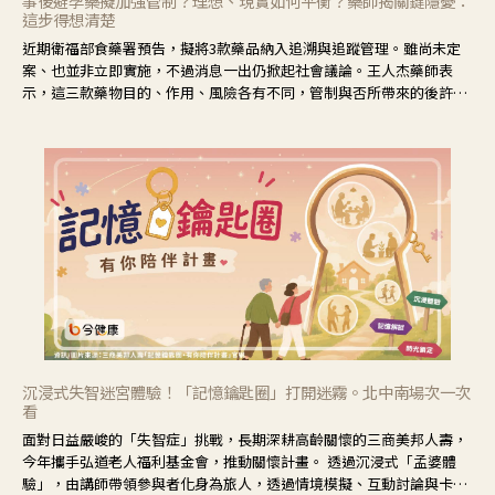
事後避孕藥擬加強管制？理想、現實如何平衡？藥師揭關鍵隱憂：
這步得想清楚
近期衛福部食藥署預告，擬將3款藥品納入追溯與追蹤管理。雖尚未定
案、也並非立即實施，不過消息一出仍掀起社會議論。王人杰藥師表
示，這三款藥物目的、作用、風險各有不同，管制與否所帶來的後許影
響也不同，可先了解其特性。
沉浸式失智迷宮體驗！「記憶鑰匙圈」打開迷霧。北中南場次一次
看
面對日益嚴峻的「失智症」挑戰，長期深耕高齡關懷的三商美邦人壽，
今年攜手弘道老人福利基金會，推動關懷計畫。 透過沉浸式「孟婆體
驗」，由講師帶領參與者化身為旅人，透過情境模擬、互動討論與卡牌