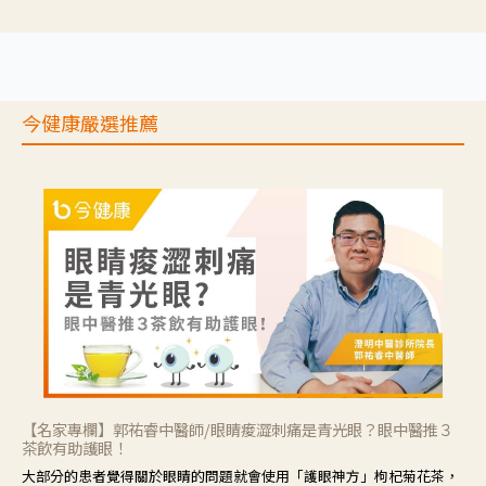
推理等，讓參與者親身感受失智症者在記憶迷宮中面臨的混亂、判斷困
難與生活挑戰。
今健康嚴選推薦
【名家專欄】郭祐睿中醫師/眼睛痠澀刺痛是青光眼？眼中醫推３
茶飲有助護眼！
大部分的患者覺得關於眼睛的問題就會使用「護眼神方」枸杞菊花茶，