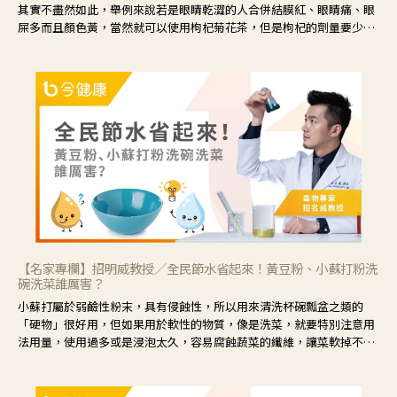
其實不盡然如此，舉例來說若是眼睛乾澀的人合併結膜紅、眼睛痛、眼
屎多而且顏色黃，當然就可以使用枸杞菊花茶，但是枸杞的劑量要少，
菊花的劑量要多；若是有以上症狀以外，眼睛還會有灼熱感，眼屎多到
會「牽絲」，也就是水樣分泌物增加，這樣就是感染性結膜炎了，這時
候就要使用菊花、金銀花來治療；假如單純的眼睛乾澀，結膜沒有紅，
眼睛周圍沒有眼屎，這種情況是屬於「陰虛」，就可以使用枸杞、蓮
藕、麥門冬、山藥等比較滋潤的藥材，效果就更顯著。
【名家專欄】招明威教授／全民節水省起來！黃豆粉、小蘇打粉洗
碗洗菜誰厲害？
小蘇打屬於弱鹼性粉末，具有侵蝕性，所以用來清洗杯碗瓢盆之類的
「硬物」很好用，但如果用於軟性的物質，像是洗菜，就要特別注意用
法用量，使用過多或是浸泡太久，容易腐蝕蔬菜的纖維，讓菜軟掉不清
脆。