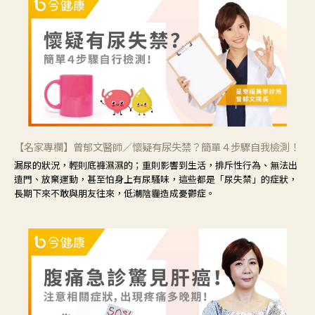
【名家專欄】曾郁文醫師／懷疑有尿失禁？簡單４步驟自我檢測！
漏尿的狀況，輕則底褲濕濕的；重則影響到生活，排斥性行為、無法出
遠門、放棄運動，甚至怕身上有尿騷味，這些都是「尿失禁」的症狀，
長期下來不敢與朋友往來，低潮陰霾造成憂鬱症。