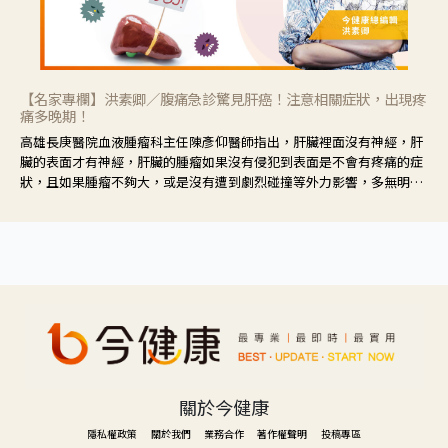
【名家專欄】洪素卿／腹痛急診驚見肝癌！注意相關症狀，出現疼
痛多晚期！
高雄長庚醫院血液腫瘤科主任陳彥仰醫師指出，肝臟裡面沒有神經，肝
臟的表面才有神經，肝臟的腫瘤如果沒有侵犯到表面是不會有疼痛的症
狀，且如果腫瘤不夠大，或是沒有遭到劇烈碰撞等外力影響，多無明顯
症狀，一旦患者出現疲勞、食慾不振、體重減輕、上腹部悶痛、肝功能
異常、黃疸、腹部腫大、甚至上腸胃道出血、吐血等肝癌臨床症狀，多
數已是晚期。
關於今健康
隱私權政策
關於我們
業務合作
著作權聲明
投稿專區