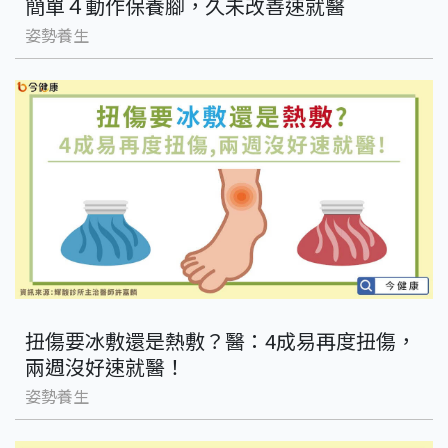
簡單４動作保養腳，久未改善速就醫
姿勢養生
扭傷要冰敷還是熱敷？醫：4成易再度扭傷，
兩週沒好速就醫！
姿勢養生