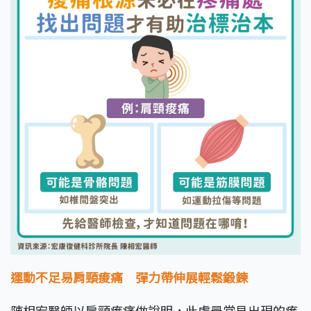
運動不足易肩頸痠痛 彈力帶伸展輕鬆鍛鍊
陳相宏醫師以肩頸痠痛做說明，此處最常見出現的痠