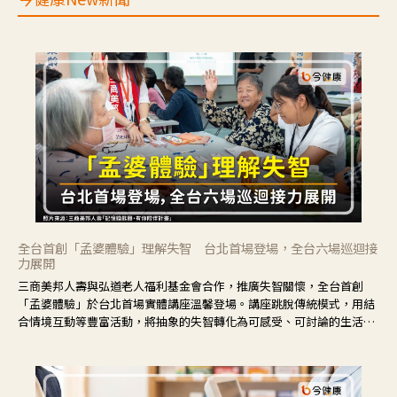
全台首創「孟婆體驗」理解失智 台北首場登場，全台六場巡迴接
力展開
三商美邦人壽與弘道老人福利基金會合作，推廣失智關懷，全台首創
「孟婆體驗」於台北首場實體講座溫馨登場。講座跳脫傳統模式，用結
合情境互動等豐富活動，將抽象的失智轉化為可感受、可討論的生活情
境，並引導民眾在家人開始出現改變時，以理解取代責備、以耐心回應
不安。