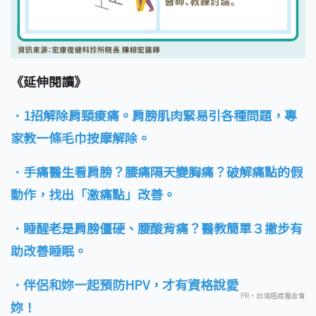
《延伸閱讀》
．1招解除肩頸痠痛。肩膀肌肉緊易引各種問題，專
家教一條毛巾按摩解除。
．手痛醫生看肩膀？腰痛隔天變胸痛？破解痛點的假
動作，找出「激痛點」改善。
．睡醒老是肩膀僵硬、腰酸背痛？醫教簡單３撇步有
助改善睡眠。
．伴侶和妳一起預防HPV，才有資格說愛
PR・台灣癌症基金會
妳！