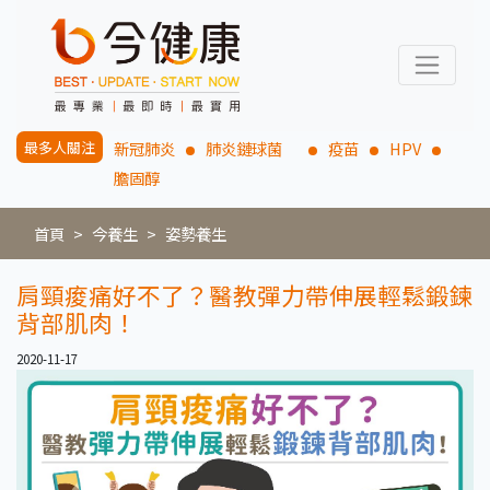
最多人關注
新冠肺炎
肺炎鏈球菌
疫苗
HPV
膽固醇
首頁
今養生
姿勢養生
肩頸痠痛好不了？醫教彈力帶伸展輕鬆鍛鍊
背部肌肉！
2020-11-17