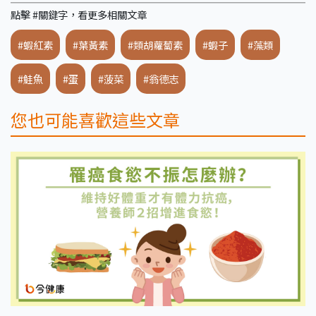
點擊 #關鍵字，看更多相關文章
#蝦紅素
#葉黃素
#類胡蘿蔔素
#蝦子
#藻類
#鮭魚
#蛋
#菠菜
#翁德志
您也可能喜歡這些文章