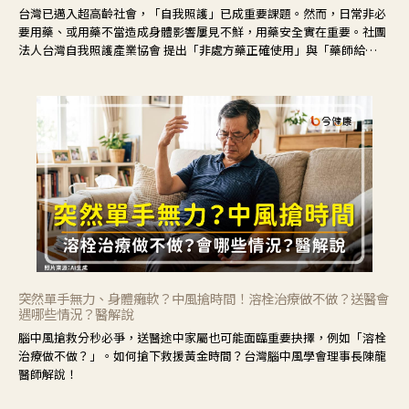
台灣已邁入超高齡社會，「自我照護」已成重要課題。然而，日常非必
要用藥、或用藥不當造成身體影響屢見不鮮，用藥安全實在重要。社團
法人台灣自我照護產業協會 提出「非處方藥正確使用」與「藥師給
力」，鼓勵民眾建立安全且正確的自我照護習慣。
突然單手無力、身體癱軟？中風搶時間！溶栓治療做不做？送醫會
遇哪些情況？醫解說
腦中風搶救分秒必爭，送醫途中家屬也可能面臨重要抉擇，例如「溶栓
治療做不做？」。如何搶下救援黃金時間？台灣腦中風學會理事長陳龍
醫師解說！