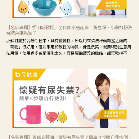
【名家專欄】招明威教授／全民節水省起來！黃豆粉、小蘇打粉洗
碗洗菜誰厲害？
小蘇打屬於弱鹼性粉末，具有侵蝕性，所以用來清洗杯碗瓢盆之類的
「硬物」很好用，但如果用於軟性的物質，像是洗菜，就要特別注意用
法用量，使用過多或是浸泡太久，容易腐蝕蔬菜的纖維，讓菜軟掉不清
脆。
【名家專欄】曾郁文醫師／懷疑有尿失禁？簡單４步驟自我檢測！