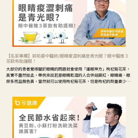
【名家專欄】郭祐睿中醫師/眼睛痠澀刺痛是青光眼？眼中醫推３
茶飲有助護眼！
大部分的患者覺得關於眼睛的問題就會使用「護眼神方」枸杞菊花茶，
其實不盡然如此，舉例來說若是眼睛乾澀的人合併結膜紅、眼睛痛、眼
屎多而且顏色黃，當然就可以使用枸杞菊花茶，但是枸杞的劑量要少，
菊花的劑量要多；若是有以上症狀以外，眼睛還會有灼熱感，眼屎多到
會「牽絲」，也就是水樣分泌物增加，這樣就是感染性結膜炎了，這時
候就要使用菊花、金銀花來治療；假如單純的眼睛乾澀，結膜沒有紅，
眼睛周圍沒有眼屎，這種情況是屬於「陰虛」，就可以使用枸杞、蓮
藕、麥門冬、山藥等比較滋潤的藥材，效果就更顯著。