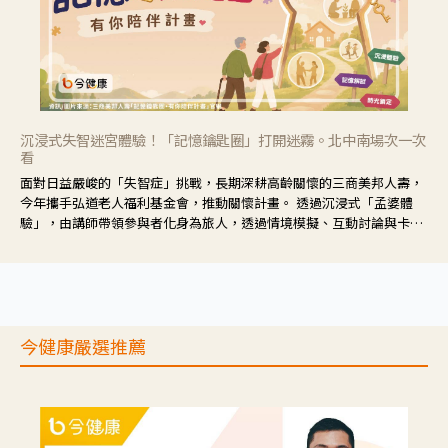
沉浸式失智迷宮體驗！「記憶鑰匙圈」打開迷霧。北中南場次一次
看
面對日益嚴峻的「失智症」挑戰，長期深耕高齡關懷的三商美邦人壽，
今年攜手弘道老人福利基金會，推動關懷計畫。 透過沉浸式「孟婆體
驗」，由講師帶領參與者化身為旅人，透過情境模擬、互動討論與卡牌
推理等，讓參與者親身感受失智症者在記憶迷宮中面臨的混亂、判斷困
難與生活挑戰。
今健康嚴選推薦