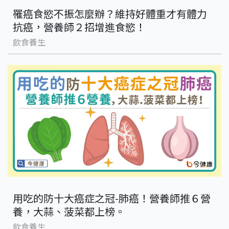
罹癌食慾不振怎麼辦？維持好體重才有體力
抗癌，營養師２招增進食慾！
飲食養生
用吃的防十大癌症之冠-肺癌！營養師推６營
養，大蒜、菠菜都上榜。
飲食養生