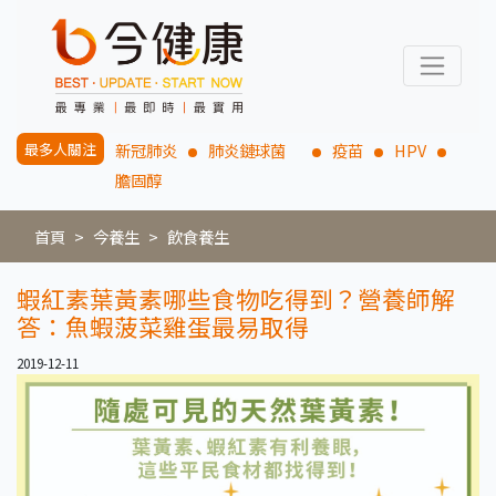
最多人關注
新冠肺炎
肺炎鏈球菌
疫苗
HPV
膽固醇
首頁
今養生
飲食養生
蝦紅素葉黃素哪些食物吃得到？營養師解
答：魚蝦菠菜雞蛋最易取得
2019-12-11