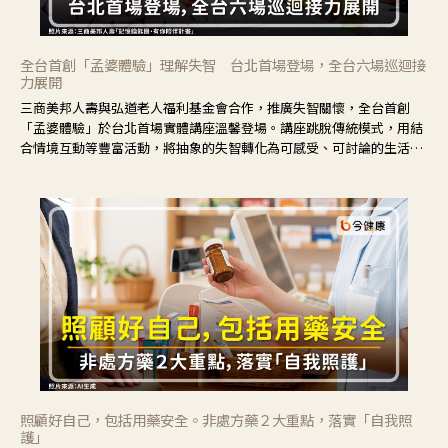
全台首創「孟婆體驗」理解失智 台北首場登場，全台六場巡迴接
力展開
三商美邦人壽與弘道老人福利基金會合作，推廣失智關懷，全台首創
「孟婆體驗」於台北首場實體講座溫馨登場。講座跳脫傳統模式，用結
合情境互動等豐富活動，將抽象的失智轉化為可感受、可討論的生活情
境，並引導民眾在家人開始出現改變時，以理解取代責備、以耐心回應
不安。
照顧好自己，包括用藥安全。非處方藥２大重點，落實「自我照
護」