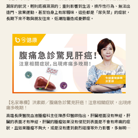
漏尿的狀況，輕則底褲濕濕的；重則影響到生活，排斥性行為、無法出
遠門、放棄運動，甚至怕身上有尿騷味，這些都是「尿失禁」的症狀，
長期下來不敢與朋友往來，低潮陰霾造成憂鬱症。
【名家專欄】洪素卿／腹痛急診驚見肝癌！注意相關症狀，出現疼
痛多晚期！
高雄長庚醫院血液腫瘤科主任陳彥仰醫師指出，肝臟裡面沒有神經，肝
臟的表面才有神經，肝臟的腫瘤如果沒有侵犯到表面是不會有疼痛的症
狀，且如果腫瘤不夠大，或是沒有遭到劇烈碰撞等外力影響，多無明顯
症狀，一旦患者出現疲勞、食慾不振、體重減輕、上腹部悶痛、肝功能