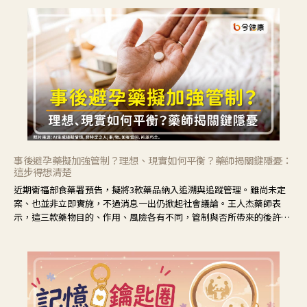
事後避孕藥擬加強管制？理想、現實如何平衡？藥師揭關鍵隱憂：
這步得想清楚
近期衛福部食藥署預告，擬將3款藥品納入追溯與追蹤管理。雖尚未定
案、也並非立即實施，不過消息一出仍掀起社會議論。王人杰藥師表
示，這三款藥物目的、作用、風險各有不同，管制與否所帶來的後許影
響也不同，可先了解其特性。