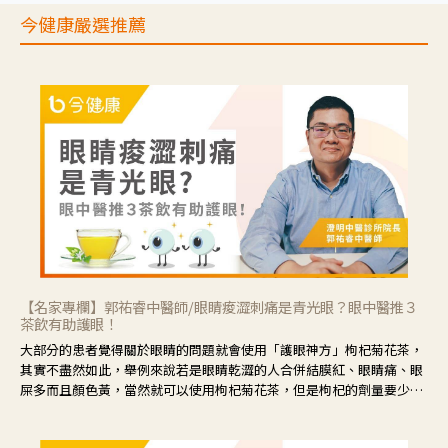
今健康嚴選推薦
【名家專欄】郭祐睿中醫師/眼睛痠澀刺痛是青光眼？眼中醫推３
茶飲有助護眼！
大部分的患者覺得關於眼睛的問題就會使用「護眼神方」枸杞菊花茶，
其實不盡然如此，舉例來說若是眼睛乾澀的人合併結膜紅、眼睛痛、眼
屎多而且顏色黃，當然就可以使用枸杞菊花茶，但是枸杞的劑量要少，
菊花的劑量要多；若是有以上症狀以外，眼睛還會有灼熱感，眼屎多到
會「牽絲」，也就是水樣分泌物增加，這樣就是感染性結膜炎了，這時