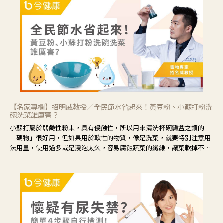
候就要使用菊花、金銀花來治療；假如單純的眼睛乾澀，結膜沒有紅，
眼睛周圍沒有眼屎，這種情況是屬於「陰虛」，就可以使用枸杞、蓮
藕、麥門冬、山藥等比較滋潤的藥材，效果就更顯著。
【名家專欄】招明威教授／全民節水省起來！黃豆粉、小蘇打粉洗
碗洗菜誰厲害？
小蘇打屬於弱鹼性粉末，具有侵蝕性，所以用來清洗杯碗瓢盆之類的
「硬物」很好用，但如果用於軟性的物質，像是洗菜，就要特別注意用
法用量，使用過多或是浸泡太久，容易腐蝕蔬菜的纖維，讓菜軟掉不清
脆。