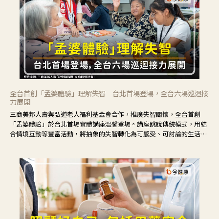
全台首創「孟婆體驗」理解失智 台北首場登場，全台六場巡迴接
力展開
三商美邦人壽與弘道老人福利基金會合作，推廣失智關懷，全台首創
「孟婆體驗」於台北首場實體講座溫馨登場。講座跳脫傳統模式，用結
合情境互動等豐富活動，將抽象的失智轉化為可感受、可討論的生活情
境，並引導民眾在家人開始出現改變時，以理解取代責備、以耐心回應
不安。