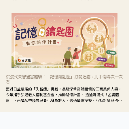
響也不同，可先了解其特性。
沉浸式失智迷宮體驗！「記憶鑰匙圈」打開迷霧。北中南場次一次
看
面對日益嚴峻的「失智症」挑戰，長期深耕高齡關懷的三商美邦人壽，
今年攜手弘道老人福利基金會，推動關懷計畫。 透過沉浸式「孟婆體
驗」，由講師帶領參與者化身為旅人，透過情境模擬、互動討論與卡牌
推理等，讓參與者親身感受失智症者在記憶迷宮中面臨的混亂、判斷困
難與生活挑戰。