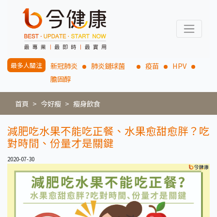
最多人關注
新冠肺炎
肺炎鏈球菌
疫苗
HPV
膽固醇
首頁
今好瘦
瘦身飲食
減肥吃水果不能吃正餐、水果愈甜愈胖？吃
對時間、份量才是關鍵
2020-07-30