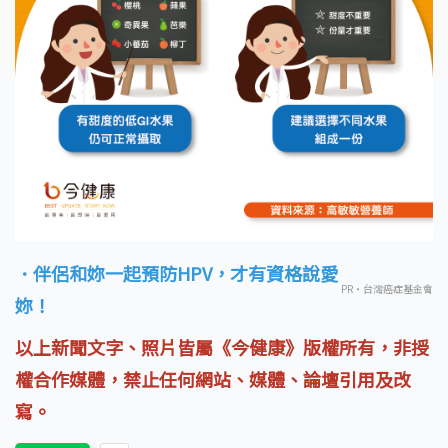
．伴侶和妳一起預防HPV，才有資格說愛
PR・台灣癌症基金會
妳！
以上新聞文字、照片皆屬《今健康》版權所有，非授
權合作媒體，禁止任何網站、媒體、論壇引用及改
寫。