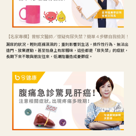
【名家專欄】曾郁文醫師／懷疑有尿失禁？簡單４步驟自我檢測！
漏尿的狀況，輕則底褲濕濕的；重則影響到生活，排斥性行為、無法出
遠門、放棄運動，甚至怕身上有尿騷味，這些都是「尿失禁」的症狀，
長期下來不敢與朋友往來，低潮陰霾造成憂鬱症。