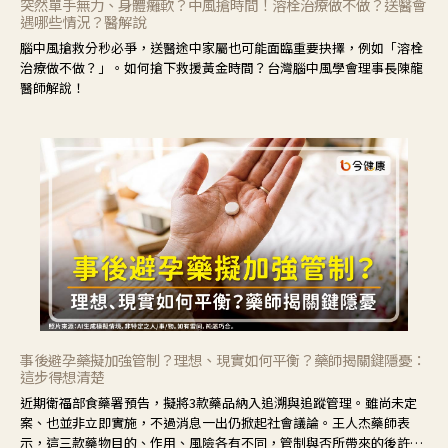
突然單手無力、身體癱軟？中風搶時間！溶栓治療做不做？送醫會
遇哪些情況？醫解說
腦中風搶救分秒必爭，送醫途中家屬也可能面臨重要抉擇，例如「溶栓
治療做不做？」。如何搶下救援黃金時間？台灣腦中風學會理事長陳龍
醫師解說！
事後避孕藥擬加強管制？理想、現實如何平衡？藥師揭關鍵隱憂：
這步得想清楚
近期衛福部食藥署預告，擬將3款藥品納入追溯與追蹤管理。雖尚未定
案、也並非立即實施，不過消息一出仍掀起社會議論。王人杰藥師表
示，這三款藥物目的、作用、風險各有不同，管制與否所帶來的後許影