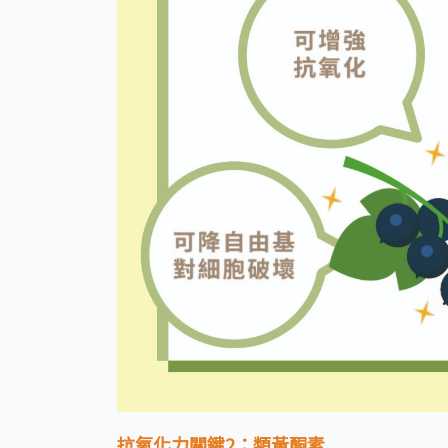
抗氧化力關鍵2
：類黃酮素