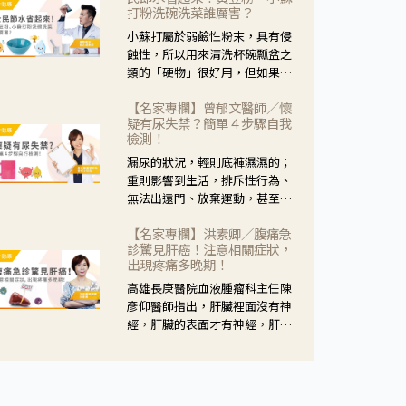
黃，當然就可以使用枸杞菊花
打粉洗碗洗菜誰厲害？
茶，但是枸杞的劑量要少，菊花
小蘇打屬於弱鹼性粉末，具有侵
的劑量要多；若是有以上症狀以
蝕性，所以用來清洗杯碗瓢盆之
外，眼睛還會有灼熱感，眼屎多
類的「硬物」很好用，但如果用
到會「牽絲」，也就是水樣分泌
於軟性的物質，像是洗菜，就要
物增加，這樣就是感染性結膜炎
【名家專欄】曾郁文醫師／懷
特別注意用法用量，使用過多或
了，這時候就要使用菊花、金銀
疑有尿失禁？簡單４步驟自我
是浸泡太久，容易腐蝕蔬菜的纖
花來治療；假如單純的眼睛乾
檢測！
維，讓菜軟掉不清脆。
澀，結膜沒有紅，眼睛周圍沒有
漏尿的狀況，輕則底褲濕濕的；
眼屎，這種情況是屬於「陰
重則影響到生活，排斥性行為、
虛」，就可以使用枸杞、蓮藕、
無法出遠門、放棄運動，甚至怕
麥門冬、山藥等比較滋潤的藥
身上有尿騷味，這些都是「尿失
材，效果就更顯著。
【名家專欄】洪素卿／腹痛急
禁」的症狀，長期下來不敢與朋
診驚見肝癌！注意相關症狀，
友往來，低潮陰霾造成憂鬱症。
出現疼痛多晚期！
高雄長庚醫院血液腫瘤科主任陳
彥仰醫師指出，肝臟裡面沒有神
經，肝臟的表面才有神經，肝臟
的腫瘤如果沒有侵犯到表面是不
會有疼痛的症狀，且如果腫瘤不
夠大，或是沒有遭到劇烈碰撞等
外力影響，多無明顯症狀，一旦