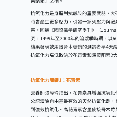
醫藥箱」之稱。
抗氧化力是身體對抗感染的重要武器，大
時會產生更多壓力，引發一系列壓力與激
害。回顧《國際醫學研究季刊》（Journal of In
究，1999年至2000年的流感季時期，
結果發現飲用接骨木糖漿的測試者早4天
抗氧化力高低取決於花青素和類黃酮素2
抗氧化力關鍵1
：花青素
營養師張瑋玲指出，花青素具增強抗氧化
公認清除自由基最有效的天然抗氧化劑，
到強效抗氧化。高花青素含量使接骨木莓果