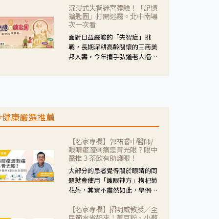
沉浸式失智迷宮體驗！「記憶
人杰藥師表示，這三款藥物目
鑰匙圈」打開迷霧。北中南場
的、作用、風險各有不同，管制
次一次看
與否所帶來的後許影響也不同，
面對日益嚴峻的「失智症」挑
可先了解其特性。
戰，長期深耕高齡關懷的三商美
邦人壽，今年攜手弘道老人福利
基金會，推動關懷計畫。 透過沉
浸式「孟婆體驗」，由講師帶領
參與者化身為旅人，透過情境模
擬、互動討論與卡牌推理等，讓
參與者親身感受失智症者在記憶
今健康嚴選推薦
迷宮中面臨的混亂、判斷困難與
生活挑戰。
【名家專欄】郭祐睿中醫師/
眼睛痠澀刺痛是青光眼？眼中
醫推３茶飲有助護眼！
大部分的患者覺得關於眼睛的問
題就會使用「護眼神方」枸杞菊
花茶，其實不盡然如此，舉例來
說若是眼睛乾澀的人合併結膜
【名家專欄】招明威教授／全
紅、眼睛痛、眼屎多而且顏色
民節水省起來！黃豆粉、小蘇