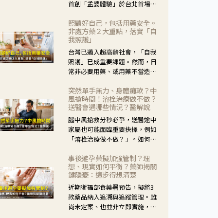
首創「孟婆體驗」於台北首場實
體講座溫馨登場。講座跳脫傳統
照顧好自己，包括用藥安全。
模式，用結合情境互動等豐富活
非處方藥２大重點，落實「自
動，將抽象的失智轉化為可感
我照護」
受、可討論的生活情境，並引導
台灣已邁入超高齡社會，「自我
民眾在家人開始出現改變時，以
照護」已成重要課題。然而，日
理解取代責備、以耐心回應不
常非必要用藥、或用藥不當造成
安。
身體影響屢見不鮮，用藥安全實
突然單手無力、身體癱軟？中
在重要。社團法人台灣自我照護
風搶時間！溶栓治療做不做？
產業協會 提出「非處方藥正確使
送醫會遇哪些情況？醫解說
用」與「藥師給力」，鼓勵民眾
腦中風搶救分秒必爭，送醫途中
建立安全且正確的自我照護習
家屬也可能面臨重要抉擇，例如
慣。
「溶栓治療做不做？」。如何搶
下救援黃金時間？台灣腦中風學
事後避孕藥擬加強管制？理
會理事長陳龍醫師解說！
想、現實如何平衡？藥師揭關
鍵隱憂：這步得想清楚
近期衛福部食藥署預告，擬將3
款藥品納入追溯與追蹤管理。雖
尚未定案、也並非立即實施，不
過消息一出仍掀起社會議論。王