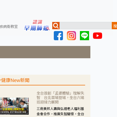
搜
疾病衛教室
今健康New新聞
全台首創「孟婆體驗」理解失
智 台北首場登場，全台六場
巡迴接力展開
三商美邦人壽與弘道老人福利基
金會合作，推廣失智關懷，全台