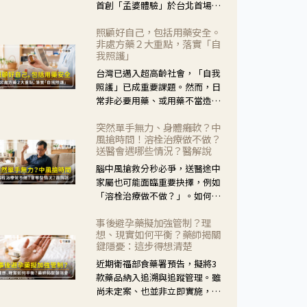
首創「孟婆體驗」於台北首場實
體講座溫馨登場。講座跳脫傳統
照顧好自己，包括用藥安全。
模式，用結合情境互動等豐富活
非處方藥２大重點，落實「自
動，將抽象的失智轉化為可感
我照護」
受、可討論的生活情境，並引導
台灣已邁入超高齡社會，「自我
民眾在家人開始出現改變時，以
照護」已成重要課題。然而，日
理解取代責備、以耐心回應不
常非必要用藥、或用藥不當造成
安。
身體影響屢見不鮮，用藥安全實
突然單手無力、身體癱軟？中
在重要。社團法人台灣自我照護
風搶時間！溶栓治療做不做？
產業協會 提出「非處方藥正確使
送醫會遇哪些情況？醫解說
用」與「藥師給力」，鼓勵民眾
腦中風搶救分秒必爭，送醫途中
建立安全且正確的自我照護習
家屬也可能面臨重要抉擇，例如
慣。
「溶栓治療做不做？」。如何搶
下救援黃金時間？台灣腦中風學
事後避孕藥擬加強管制？理
會理事長陳龍醫師解說！
想、現實如何平衡？藥師揭關
鍵隱憂：這步得想清楚
近期衛福部食藥署預告，擬將3
款藥品納入追溯與追蹤管理。雖
尚未定案、也並非立即實施，不
過消息一出仍掀起社會議論。王