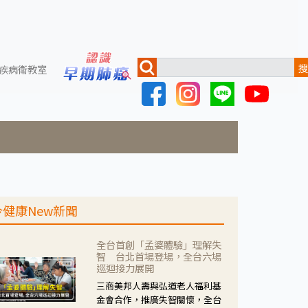
搜
疾病衛教室
今健康New新聞
全台首創「孟婆體驗」理解失
智 台北首場登場，全台六場
巡迴接力展開
三商美邦人壽與弘道老人福利基
金會合作，推廣失智關懷，全台