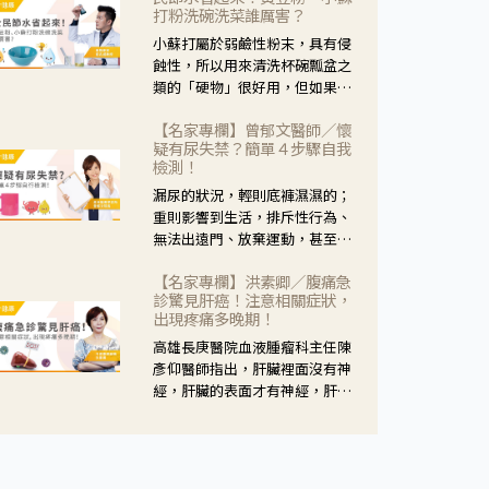
黃，當然就可以使用枸杞菊花
打粉洗碗洗菜誰厲害？
茶，但是枸杞的劑量要少，菊花
小蘇打屬於弱鹼性粉末，具有侵
的劑量要多；若是有以上症狀以
蝕性，所以用來清洗杯碗瓢盆之
外，眼睛還會有灼熱感，眼屎多
類的「硬物」很好用，但如果用
到會「牽絲」，也就是水樣分泌
於軟性的物質，像是洗菜，就要
物增加，這樣就是感染性結膜炎
【名家專欄】曾郁文醫師／懷
特別注意用法用量，使用過多或
了，這時候就要使用菊花、金銀
疑有尿失禁？簡單４步驟自我
是浸泡太久，容易腐蝕蔬菜的纖
花來治療；假如單純的眼睛乾
檢測！
維，讓菜軟掉不清脆。
澀，結膜沒有紅，眼睛周圍沒有
漏尿的狀況，輕則底褲濕濕的；
眼屎，這種情況是屬於「陰
重則影響到生活，排斥性行為、
虛」，就可以使用枸杞、蓮藕、
無法出遠門、放棄運動，甚至怕
麥門冬、山藥等比較滋潤的藥
身上有尿騷味，這些都是「尿失
材，效果就更顯著。
【名家專欄】洪素卿／腹痛急
禁」的症狀，長期下來不敢與朋
診驚見肝癌！注意相關症狀，
友往來，低潮陰霾造成憂鬱症。
出現疼痛多晚期！
高雄長庚醫院血液腫瘤科主任陳
彥仰醫師指出，肝臟裡面沒有神
經，肝臟的表面才有神經，肝臟
的腫瘤如果沒有侵犯到表面是不
會有疼痛的症狀，且如果腫瘤不
夠大，或是沒有遭到劇烈碰撞等
外力影響，多無明顯症狀，一旦