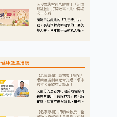
沉浸式失智迷宮體驗！「記憶
人杰藥師表示，這三款藥物目
鑰匙圈」打開迷霧。北中南場
的、作用、風險各有不同，管制
次一次看
與否所帶來的後許影響也不同，
面對日益嚴峻的「失智症」挑
可先了解其特性。
戰，長期深耕高齡關懷的三商美
邦人壽，今年攜手弘道老人福利
基金會，推動關懷計畫。 透過沉
浸式「孟婆體驗」，由講師帶領
參與者化身為旅人，透過情境模
擬、互動討論與卡牌推理等，讓
參與者親身感受失智症者在記憶
今健康嚴選推薦
迷宮中面臨的混亂、判斷困難與
生活挑戰。
【名家專欄】郭祐睿中醫師/
眼睛痠澀刺痛是青光眼？眼中
醫推３茶飲有助護眼！
大部分的患者覺得關於眼睛的問
題就會使用「護眼神方」枸杞菊
花茶，其實不盡然如此，舉例來
說若是眼睛乾澀的人合併結膜
【名家專欄】招明威教授／全
紅、眼睛痛、眼屎多而且顏色
民節水省起來！黃豆粉、小蘇