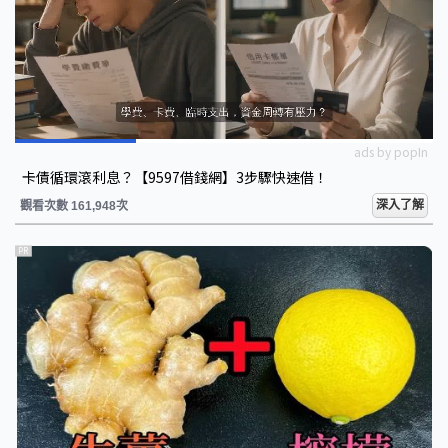
ads by popIn
卡債循環滾利息？【9597借錢網】3步驟快速借！
深入了解
觀看次數 161,948次
PR