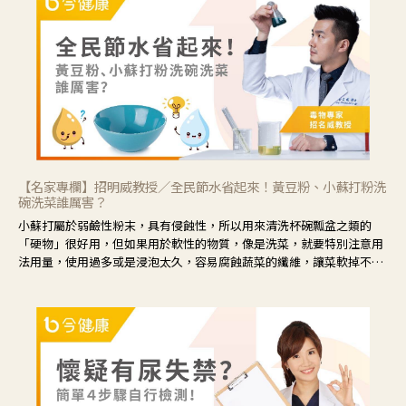
眼睛周圍沒有眼屎，這種情況是屬於「陰虛」，就可以使用枸杞、蓮
藕、麥門冬、山藥等比較滋潤的藥材，效果就更顯著。
【名家專欄】招明威教授／全民節水省起來！黃豆粉、小蘇打粉洗
碗洗菜誰厲害？
小蘇打屬於弱鹼性粉末，具有侵蝕性，所以用來清洗杯碗瓢盆之類的
「硬物」很好用，但如果用於軟性的物質，像是洗菜，就要特別注意用
法用量，使用過多或是浸泡太久，容易腐蝕蔬菜的纖維，讓菜軟掉不清
脆。