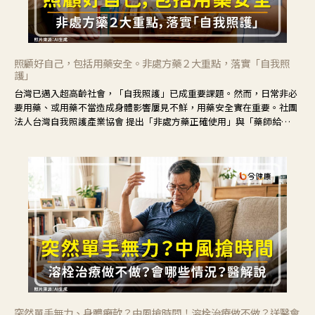
照顧好自己，包括用藥安全。非處方藥２大重點，落實「自我照
護」
台灣已邁入超高齡社會，「自我照護」已成重要課題。然而，日常非必
要用藥、或用藥不當造成身體影響屢見不鮮，用藥安全實在重要。社團
法人台灣自我照護產業協會 提出「非處方藥正確使用」與「藥師給
力」，鼓勵民眾建立安全且正確的自我照護習慣。
突然單手無力、身體癱軟？中風搶時間！溶栓治療做不做？送醫會