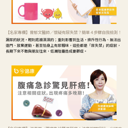
【名家專欄】曾郁文醫師／懷疑有尿失禁？簡單４步驟自我檢測！
漏尿的狀況，輕則底褲濕濕的；重則影響到生活，排斥性行為、無法出
遠門、放棄運動，甚至怕身上有尿騷味，這些都是「尿失禁」的症狀，
長期下來不敢與朋友往來，低潮陰霾造成憂鬱症。