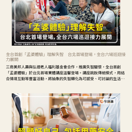
全台首創「孟婆體驗」理解失智 台北首場登場，全台六場巡迴接
力展開
三商美邦人壽與弘道老人福利基金會合作，推廣失智關懷，全台首創
「孟婆體驗」於台北首場實體講座溫馨登場。講座跳脫傳統模式，用結
合情境互動等豐富活動，將抽象的失智轉化為可感受、可討論的生活情
境，並引導民眾在家人開始出現改變時，以理解取代責備、以耐心回應
不安。