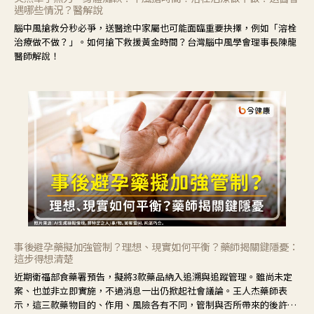
遇哪些情況？醫解說
腦中風搶救分秒必爭，送醫途中家屬也可能面臨重要抉擇，例如「溶栓
治療做不做？」。如何搶下救援黃金時間？台灣腦中風學會理事長陳龍
醫師解說！
事後避孕藥擬加強管制？理想、現實如何平衡？藥師揭關鍵隱憂：
這步得想清楚
近期衛福部食藥署預告，擬將3款藥品納入追溯與追蹤管理。雖尚未定
案、也並非立即實施，不過消息一出仍掀起社會議論。王人杰藥師表
示，這三款藥物目的、作用、風險各有不同，管制與否所帶來的後許影