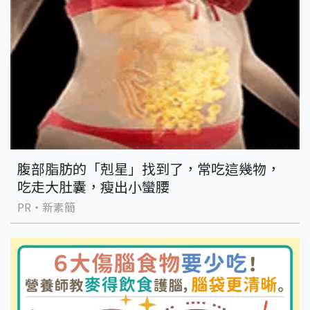
腹部脂肪的「剋星」找到了，常吃這幾物，
吃走大肚囊，瘦出小蠻腰
PR・新素簡