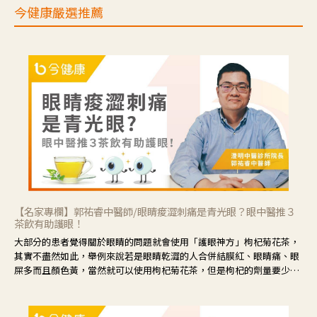
今健康嚴選推薦
【名家專欄】郭祐睿中醫師/眼睛痠澀刺痛是青光眼？眼中醫推３
茶飲有助護眼！
大部分的患者覺得關於眼睛的問題就會使用「護眼神方」枸杞菊花茶，
其實不盡然如此，舉例來說若是眼睛乾澀的人合併結膜紅、眼睛痛、眼
屎多而且顏色黃，當然就可以使用枸杞菊花茶，但是枸杞的劑量要少，
菊花的劑量要多；若是有以上症狀以外，眼睛還會有灼熱感，眼屎多到
會「牽絲」，也就是水樣分泌物增加，這樣就是感染性結膜炎了，這時
候就要使用菊花、金銀花來治療；假如單純的眼睛乾澀，結膜沒有紅，