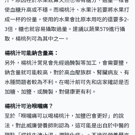
使血糖升高或不穩。而楊桃汁、水果汁若要將水果打
成一杯的份量，使用的水果會比原本用吃的還要多2-
3倍，糖也就容易攝取過量。建議以蔬果579進行攝
取，楊桃列可為其中之一。
楊桃汁可能鈉含量高：
另外，楊桃汁常見會先經過醃製等加工，會需要鹽，
鈉含量就可能較高，對於高血壓族群、腎臟病友、有
水腫問題者較為不利。在喝汁前可先和店家確認是否
加糖、加鹽、或醃製，對健康更有利。
楊桃汁可治喉嚨痛？
至於「喉嚨痛可以喝楊桃汁，加鹽巴會更好」的說
法，對此威廉營養師則認為，這可能是出自於中醫的
觀點「楊桃生津止渴、潤肺化痰」。不過從營養學來