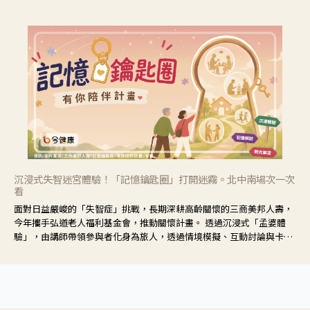
響也不同，可先了解其特性。
沉浸式失智迷宮體驗！「記憶鑰匙圈」打開迷霧。北中南場次一次
看
面對日益嚴峻的「失智症」挑戰，長期深耕高齡關懷的三商美邦人壽，
今年攜手弘道老人福利基金會，推動關懷計畫。 透過沉浸式「孟婆體
驗」，由講師帶領參與者化身為旅人，透過情境模擬、互動討論與卡牌
推理等，讓參與者親身感受失智症者在記憶迷宮中面臨的混亂、判斷困
難與生活挑戰。