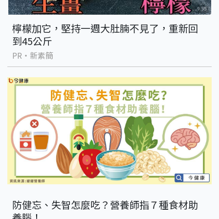
檸檬加它，堅持一週大肚腩不見了，重新回
到45公斤
PR・新素簡
防健忘、失智怎麼吃？營養師指７種食材助
養腦！