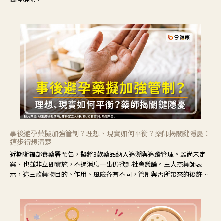
事後避孕藥擬加強管制？理想、現實如何平衡？藥師揭關鍵隱憂：
這步得想清楚
近期衛福部食藥署預告，擬將3款藥品納入追溯與追蹤管理。雖尚未定
案、也並非立即實施，不過消息一出仍掀起社會議論。王人杰藥師表
示，這三款藥物目的、作用、風險各有不同，管制與否所帶來的後許影
響也不同，可先了解其特性。