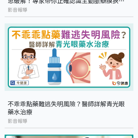
思破解！專家帶你正確認識主動脈瓣膜狹窄
治療
影音報導
不乖乖點藥難逃失明風險？醫師詳解青光眼
藥水治療
影音報導