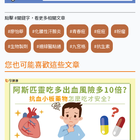
點擊 #關鍵字，看更多相關文章
#廖怡華
#化膿性汗腺炎
#青春痘
#痘痘
#粉瘤
#生物製劑
#連線醫點通
#九宮格
#抗生素
您也可能喜歡這些文章