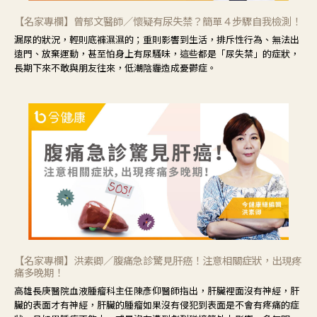
【名家專欄】曾郁文醫師／懷疑有尿失禁？簡單４步驟自我檢測！
漏尿的狀況，輕則底褲濕濕的；重則影響到生活，排斥性行為、無法出
遠門、放棄運動，甚至怕身上有尿騷味，這些都是「尿失禁」的症狀，
長期下來不敢與朋友往來，低潮陰霾造成憂鬱症。
【名家專欄】洪素卿／腹痛急診驚見肝癌！注意相關症狀，出現疼
痛多晚期！
高雄長庚醫院血液腫瘤科主任陳彥仰醫師指出，肝臟裡面沒有神經，肝
臟的表面才有神經，肝臟的腫瘤如果沒有侵犯到表面是不會有疼痛的症