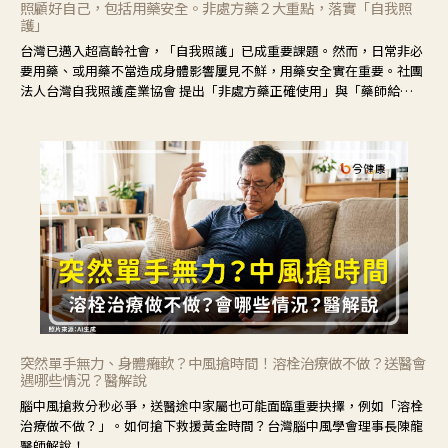
照顧好自己，包括用藥安全。非處方藥２大重點，落實「自我照
護」
台灣已邁入超高齡社會，「自我照護」已成重要課題。然而，日常非必
要用藥、或用藥不當造成身體影響屢見不鮮，用藥安全實在重要。社團
法人台灣自我照護產業協會 提出「非處方藥正確使用」與「藥師給
力」，鼓勵民眾建立安全且正確的自我照護習慣。
突然單手無力、身體癱軟？中風搶時間！溶栓治療做不做？送醫會
遇哪些情況？醫解說
腦中風搶救分秒必爭，送醫途中家屬也可能面臨重要抉擇，例如「溶栓
治療做不做？」。如何搶下救援黃金時間？台灣腦中風學會理事長陳龍
醫師解說！