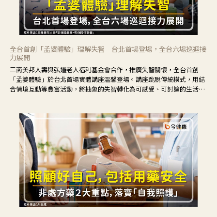
全台首創「孟婆體驗」理解失智 台北首場登場，全台六場巡迴接
力展開
三商美邦人壽與弘道老人福利基金會合作，推廣失智關懷，全台首創
「孟婆體驗」於台北首場實體講座溫馨登場。講座跳脫傳統模式，用結
合情境互動等豐富活動，將抽象的失智轉化為可感受、可討論的生活情
境，並引導民眾在家人開始出現改變時，以理解取代責備、以耐心回應
不安。