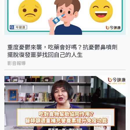
重度憂鬱來襲，吃藥會好嗎？抗憂鬱鼻噴劑
擺脫復發噩夢找回自己的人生
影音報導