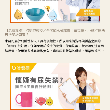
【名家專欄】招明威教授／全民節水省起來！黃豆粉、小蘇打粉洗
碗洗菜誰厲害？
小蘇打屬於弱鹼性粉末，具有侵蝕性，所以用來清洗杯碗瓢盆之類的
「硬物」很好用，但如果用於軟性的物質，像是洗菜，就要特別注意用
法用量，使用過多或是浸泡太久，容易腐蝕蔬菜的纖維，讓菜軟掉不清
脆。