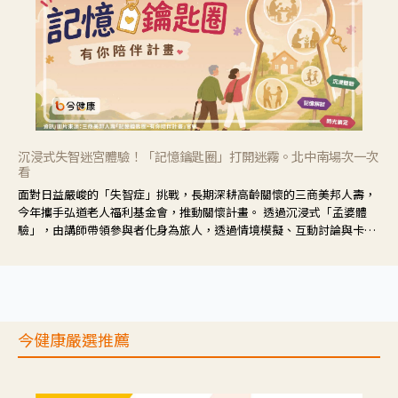
沉浸式失智迷宮體驗！「記憶鑰匙圈」打開迷霧。北中南場次一次
看
面對日益嚴峻的「失智症」挑戰，長期深耕高齡關懷的三商美邦人壽，
今年攜手弘道老人福利基金會，推動關懷計畫。 透過沉浸式「孟婆體
驗」，由講師帶領參與者化身為旅人，透過情境模擬、互動討論與卡牌
推理等，讓參與者親身感受失智症者在記憶迷宮中面臨的混亂、判斷困
難與生活挑戰。
今健康嚴選推薦