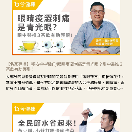
【名家專欄】郭祐睿中醫師/眼睛痠澀刺痛是青光眼？眼中醫推３
茶飲有助護眼！
大部分的患者覺得關於眼睛的問題就會使用「護眼神方」枸杞菊花茶，
其實不盡然如此，舉例來說若是眼睛乾澀的人合併結膜紅、眼睛痛、眼
屎多而且顏色黃，當然就可以使用枸杞菊花茶，但是枸杞的劑量要少，
菊花的劑量要多；若是有以上症狀以外，眼睛還會有灼熱感，眼屎多到
會「牽絲」，也就是水樣分泌物增加，這樣就是感染性結膜炎了，這時
候就要使用菊花、金銀花來治療；假如單純的眼睛乾澀，結膜沒有紅，
眼睛周圍沒有眼屎，這種情況是屬於「陰虛」，就可以使用枸杞、蓮
藕、麥門冬、山藥等比較滋潤的藥材，效果就更顯著。