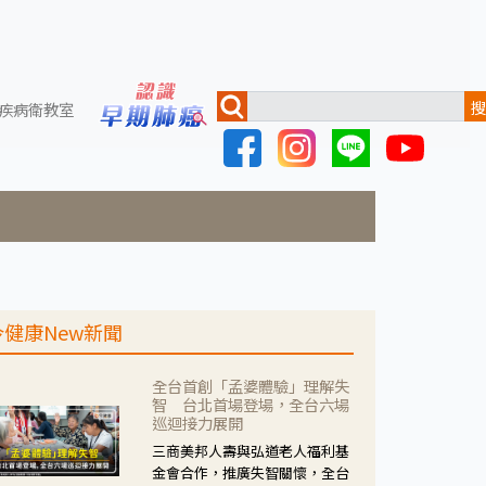
搜
疾病衛教室
今健康New新聞
全台首創「孟婆體驗」理解失
智 台北首場登場，全台六場
巡迴接力展開
三商美邦人壽與弘道老人福利基
金會合作，推廣失智關懷，全台