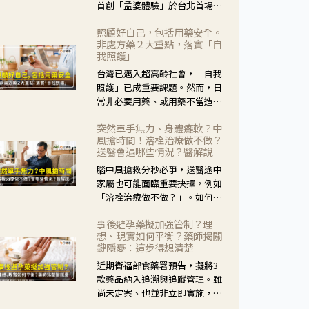
首創「孟婆體驗」於台北首場實
體講座溫馨登場。講座跳脫傳統
照顧好自己，包括用藥安全。
模式，用結合情境互動等豐富活
非處方藥２大重點，落實「自
動，將抽象的失智轉化為可感
我照護」
受、可討論的生活情境，並引導
台灣已邁入超高齡社會，「自我
民眾在家人開始出現改變時，以
照護」已成重要課題。然而，日
理解取代責備、以耐心回應不
常非必要用藥、或用藥不當造成
安。
身體影響屢見不鮮，用藥安全實
突然單手無力、身體癱軟？中
在重要。社團法人台灣自我照護
風搶時間！溶栓治療做不做？
產業協會 提出「非處方藥正確使
送醫會遇哪些情況？醫解說
用」與「藥師給力」，鼓勵民眾
腦中風搶救分秒必爭，送醫途中
建立安全且正確的自我照護習
家屬也可能面臨重要抉擇，例如
慣。
「溶栓治療做不做？」。如何搶
下救援黃金時間？台灣腦中風學
事後避孕藥擬加強管制？理
會理事長陳龍醫師解說！
想、現實如何平衡？藥師揭關
鍵隱憂：這步得想清楚
近期衛福部食藥署預告，擬將3
款藥品納入追溯與追蹤管理。雖
尚未定案、也並非立即實施，不
過消息一出仍掀起社會議論。王