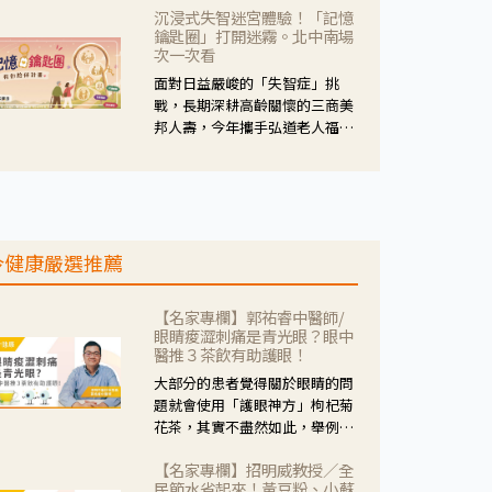
沉浸式失智迷宮體驗！「記憶
人杰藥師表示，這三款藥物目
鑰匙圈」打開迷霧。北中南場
的、作用、風險各有不同，管制
次一次看
與否所帶來的後許影響也不同，
面對日益嚴峻的「失智症」挑
可先了解其特性。
戰，長期深耕高齡關懷的三商美
邦人壽，今年攜手弘道老人福利
基金會，推動關懷計畫。 透過沉
浸式「孟婆體驗」，由講師帶領
參與者化身為旅人，透過情境模
擬、互動討論與卡牌推理等，讓
參與者親身感受失智症者在記憶
今健康嚴選推薦
迷宮中面臨的混亂、判斷困難與
生活挑戰。
【名家專欄】郭祐睿中醫師/
眼睛痠澀刺痛是青光眼？眼中
醫推３茶飲有助護眼！
大部分的患者覺得關於眼睛的問
題就會使用「護眼神方」枸杞菊
花茶，其實不盡然如此，舉例來
說若是眼睛乾澀的人合併結膜
【名家專欄】招明威教授／全
紅、眼睛痛、眼屎多而且顏色
民節水省起來！黃豆粉、小蘇