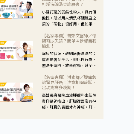
黃，當然就可以使用枸杞菊花
打粉洗碗洗菜誰厲害？
茶，但是枸杞的劑量要少，菊花
小蘇打屬於弱鹼性粉末，具有侵
的劑量要多；若是有以上症狀以
蝕性，所以用來清洗杯碗瓢盆之
外，眼睛還會有灼熱感，眼屎多
類的「硬物」很好用，但如果用
到會「牽絲」，也就是水樣分泌
於軟性的物質，像是洗菜，就要
物增加，這樣就是感染性結膜炎
【名家專欄】曾郁文醫師／懷
特別注意用法用量，使用過多或
了，這時候就要使用菊花、金銀
疑有尿失禁？簡單４步驟自我
是浸泡太久，容易腐蝕蔬菜的纖
花來治療；假如單純的眼睛乾
檢測！
維，讓菜軟掉不清脆。
澀，結膜沒有紅，眼睛周圍沒有
漏尿的狀況，輕則底褲濕濕的；
眼屎，這種情況是屬於「陰
重則影響到生活，排斥性行為、
虛」，就可以使用枸杞、蓮藕、
無法出遠門、放棄運動，甚至怕
麥門冬、山藥等比較滋潤的藥
身上有尿騷味，這些都是「尿失
材，效果就更顯著。
【名家專欄】洪素卿／腹痛急
禁」的症狀，長期下來不敢與朋
診驚見肝癌！注意相關症狀，
友往來，低潮陰霾造成憂鬱症。
出現疼痛多晚期！
高雄長庚醫院血液腫瘤科主任陳
彥仰醫師指出，肝臟裡面沒有神
經，肝臟的表面才有神經，肝臟
的腫瘤如果沒有侵犯到表面是不
會有疼痛的症狀，且如果腫瘤不
夠大，或是沒有遭到劇烈碰撞等
外力影響，多無明顯症狀，一旦