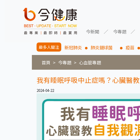
今新聞
今專題
最多人關注
新冠肺炎
肺炎鏈球菌
疫苗
首頁
今專題
心血管專題
我有睡眠呼吸中止症嗎？心臟醫教
2024-04-22