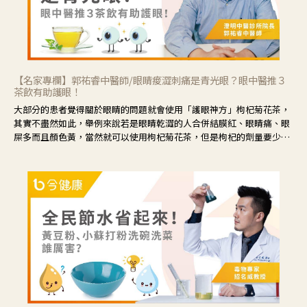
【名家專欄】郭祐睿中醫師/眼睛痠澀刺痛是青光眼？眼中醫推３
茶飲有助護眼！
大部分的患者覺得關於眼睛的問題就會使用「護眼神方」枸杞菊花茶，
其實不盡然如此，舉例來說若是眼睛乾澀的人合併結膜紅、眼睛痛、眼
屎多而且顏色黃，當然就可以使用枸杞菊花茶，但是枸杞的劑量要少，
菊花的劑量要多；若是有以上症狀以外，眼睛還會有灼熱感，眼屎多到
會「牽絲」，也就是水樣分泌物增加，這樣就是感染性結膜炎了，這時
候就要使用菊花、金銀花來治療；假如單純的眼睛乾澀，結膜沒有紅，
眼睛周圍沒有眼屎，這種情況是屬於「陰虛」，就可以使用枸杞、蓮
藕、麥門冬、山藥等比較滋潤的藥材，效果就更顯著。