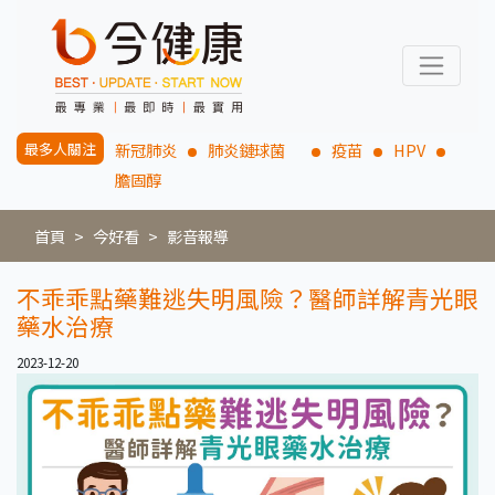
最多人關注
新冠肺炎
肺炎鏈球菌
疫苗
HPV
膽固醇
首頁
今好看
影音報導
不乖乖點藥難逃失明風險？醫師詳解青光眼
藥水治療
2023-12-20