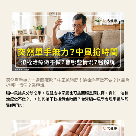
力」，鼓勵民眾建立安全且正確的自我照護習慣。
突然單手無力、身體癱軟？中風搶時間！溶栓治療做不做？送醫會
遇哪些情況？醫解說
腦中風搶救分秒必爭，送醫途中家屬也可能面臨重要抉擇，例如「溶栓
治療做不做？」。如何搶下救援黃金時間？台灣腦中風學會理事長陳龍
醫師解說！