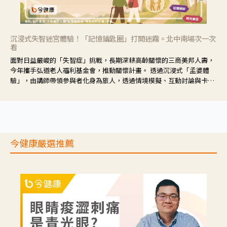
沉浸式失智迷宮體驗！「記憶鑰匙圈」打開迷霧。北中南場次一次
看
面對日益嚴峻的「失智症」挑戰，長期深耕高齡關懷的三商美邦人壽，
今年攜手弘道老人福利基金會，推動關懷計畫。 透過沉浸式「孟婆體
驗」，由講師帶領參與者化身為旅人，透過情境模擬、互動討論與卡牌
推理等，讓參與者親身感受失智症者在記憶迷宮中面臨的混亂、判斷困
難與生活挑戰。
今健康嚴選推薦