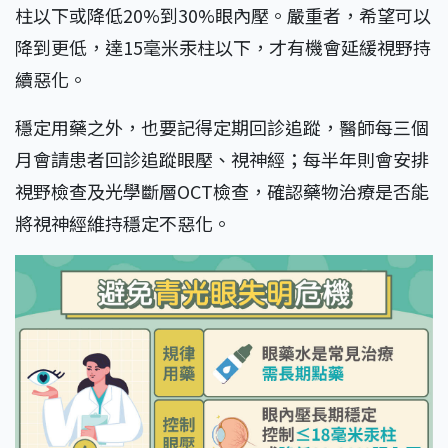
柱以下或降低20%到30%眼內壓。嚴重者，希望可以
降到更低，達15毫米汞柱以下，才有機會延緩視野持
續惡化。
穩定用藥之外，也要記得定期回診追蹤，醫師每三個
月會請患者回診追蹤眼壓、視神經；每半年則會安排
視野檢查及光學斷層OCT檢查，確認藥物治療是否能
將視神經維持穩定不惡化。