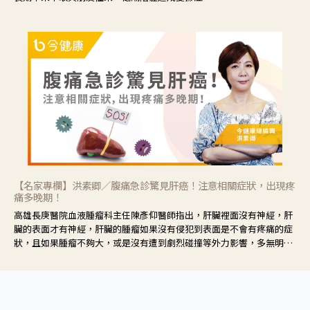
【名家專欄】洪素卿／腹痛急診驚見肝癌！注意相關症狀，出現疼
痛多晚期！
高雄長庚醫院血液腫瘤科主任陳彥仰醫師指出，肝臟裡面沒有神經，肝
臟的表面才有神經，肝臟的腫瘤如果沒有侵犯到表面是不會有疼痛的症
狀，且如果腫瘤不夠大，或是沒有遭到劇烈碰撞等外力影響，多無明顯
症狀，一旦患者出現疲勞、食慾不振、體重減輕、上腹部悶痛、肝功能
異常、黃疸、腹部腫大、甚至上腸胃道出血、吐血等肝癌臨床症狀，多
數已是晚期。