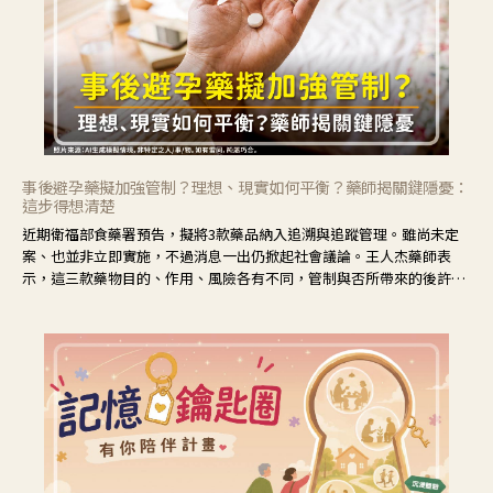
事後避孕藥擬加強管制？理想、現實如何平衡？藥師揭關鍵隱憂：
這步得想清楚
近期衛福部食藥署預告，擬將3款藥品納入追溯與追蹤管理。雖尚未定
案、也並非立即實施，不過消息一出仍掀起社會議論。王人杰藥師表
示，這三款藥物目的、作用、風險各有不同，管制與否所帶來的後許影
響也不同，可先了解其特性。