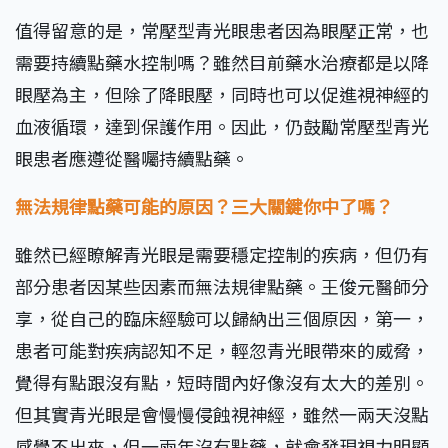
值得留意的是，常壓型青光眼患者因為眼壓正常，也
需要持續點藥水控制嗎？雖然目前藥水治療都是以降
眼壓為主，但除了降眼壓，同時也可以促進視神經的
血液循環，達到保護作用。因此，仍鼓勵常壓型青光
眼患者應遵從醫囑持續點藥。
無法規律點藥可能的原因？三大關鍵你中了嗎？
雖然已經瞭解青光眼是需要穩定控制的疾病，但仍有
部分患者因某些因素而無法規律點藥。王俊元醫師分
享，從自己的臨床經驗可以歸納出三個原因，第一，
患者可能對疾病認知不足，輕忽青光眼帶來的威脅，
覺得有點跟沒有點，短時間內好像沒有太大的差別。
但其實青光眼是會慢慢侵蝕視神經，雖然一兩天沒點
感覺不出來，但一兩年沒有點藥，就會發現視力明顯