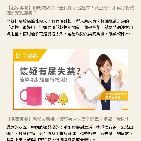
【名家專欄】招明威教授／全民節水省起來！黃豆粉、小蘇打粉洗
碗洗菜誰厲害？
小蘇打屬於弱鹼性粉末，具有侵蝕性，所以用來清洗杯碗瓢盆之類的
「硬物」很好用，但如果用於軟性的物質，像是洗菜，就要特別注意用
法用量，使用過多或是浸泡太久，容易腐蝕蔬菜的纖維，讓菜軟掉不清
脆。
【名家專欄】曾郁文醫師／懷疑有尿失禁？簡單４步驟自我檢測！
漏尿的狀況，輕則底褲濕濕的；重則影響到生活，排斥性行為、無法出
遠門、放棄運動，甚至怕身上有尿騷味，這些都是「尿失禁」的症狀，
長期下來不敢與朋友往來，低潮陰霾造成憂鬱症。