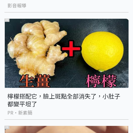
影音報導
PR
檸檬搭配它，臉上斑點全部消失了，小肚子
都變平坦了
PR・新素簡
PR