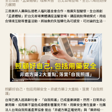
全台首創「孟婆體驗」理解失智 台北首場登場，全台六場巡迴接
力展開
三商美邦人壽與弘道老人福利基金會合作，推廣失智關懷，全台首創
「孟婆體驗」於台北首場實體講座溫馨登場。講座跳脫傳統模式，用結
合情境互動等豐富活動，將抽象的失智轉化為可感受、可討論的生活情
境，並引導民眾在家人開始出現改變時，以理解取代責備、以耐心回應
不安。
照顧好自己，包括用藥安全。非處方藥２大重點，落實「自我照
護」
台灣已邁入超高齡社會，「自我照護」已成重要課題。然而，日常非必
要用藥、或用藥不當造成身體影響屢見不鮮，用藥安全實在重要。社團
法人台灣自我照護產業協會 提出「非處方藥正確使用」與「藥師給