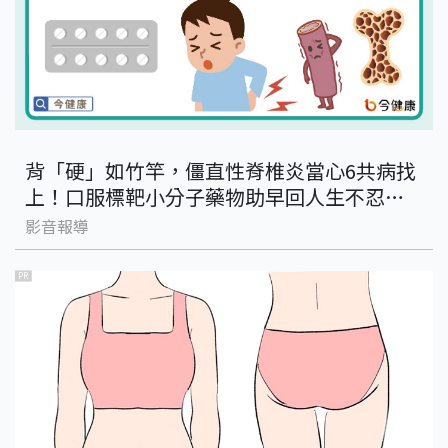
背「硬」如竹竿，僵直性脊椎炎當心6共病找
上！口服標靶小分子藥物助早回人生不忍
痛！
影音報導
PR