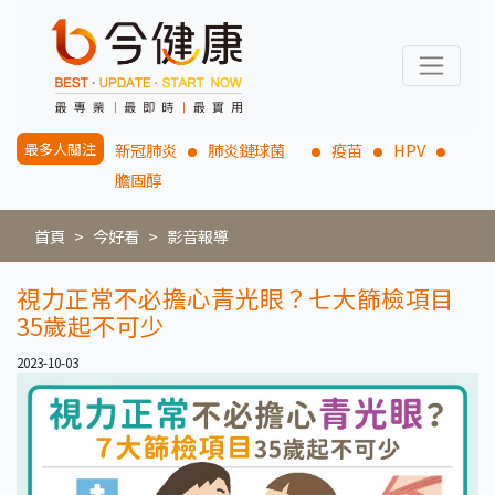
最多人關注
新冠肺炎
肺炎鏈球菌
疫苗
HPV
膽固醇
首頁
今好看
影音報導
視力正常不必擔心青光眼？七大篩檢項目
35歲起不可少
2023-10-03