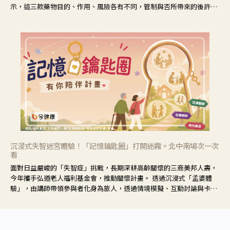
示，這三款藥物目的、作用、風險各有不同，管制與否所帶來的後許影
響也不同，可先了解其特性。
沉浸式失智迷宮體驗！「記憶鑰匙圈」打開迷霧。北中南場次一次
看
面對日益嚴峻的「失智症」挑戰，長期深耕高齡關懷的三商美邦人壽，
今年攜手弘道老人福利基金會，推動關懷計畫。 透過沉浸式「孟婆體
驗」，由講師帶領參與者化身為旅人，透過情境模擬、互動討論與卡牌
推理等，讓參與者親身感受失智症者在記憶迷宮中面臨的混亂、判斷困
難與生活挑戰。