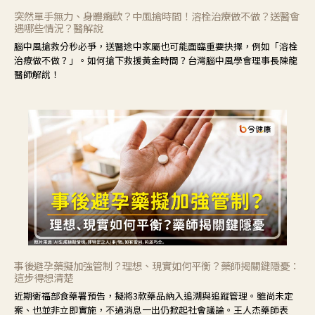
突然單手無力、身體癱軟？中風搶時間！溶栓治療做不做？送醫會
遇哪些情況？醫解說
腦中風搶救分秒必爭，送醫途中家屬也可能面臨重要抉擇，例如「溶栓
治療做不做？」。如何搶下救援黃金時間？台灣腦中風學會理事長陳龍
醫師解說！
事後避孕藥擬加強管制？理想、現實如何平衡？藥師揭關鍵隱憂：
這步得想清楚
近期衛福部食藥署預告，擬將3款藥品納入追溯與追蹤管理。雖尚未定
案、也並非立即實施，不過消息一出仍掀起社會議論。王人杰藥師表