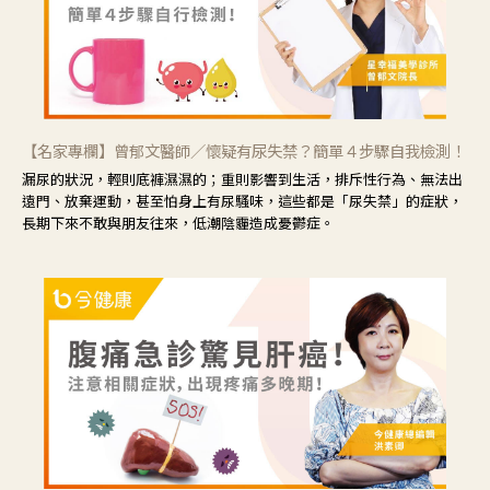
【名家專欄】曾郁文醫師／懷疑有尿失禁？簡單４步驟自我檢測！
漏尿的狀況，輕則底褲濕濕的；重則影響到生活，排斥性行為、無法出
遠門、放棄運動，甚至怕身上有尿騷味，這些都是「尿失禁」的症狀，
長期下來不敢與朋友往來，低潮陰霾造成憂鬱症。