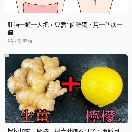
肚腩一抓一大把，只需1個雞蛋，用一個瘦一
個
PR・新素簡
PR
檸檬加它，堅持一週大肚腩不見了，重新回