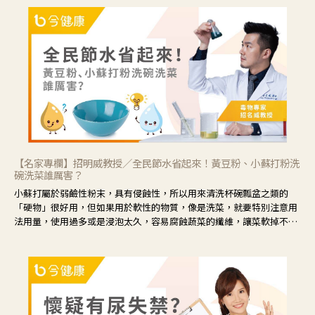
候就要使用菊花、金銀花來治療；假如單純的眼睛乾澀，結膜沒有紅，
眼睛周圍沒有眼屎，這種情況是屬於「陰虛」，就可以使用枸杞、蓮
藕、麥門冬、山藥等比較滋潤的藥材，效果就更顯著。
【名家專欄】招明威教授／全民節水省起來！黃豆粉、小蘇打粉洗
碗洗菜誰厲害？
小蘇打屬於弱鹼性粉末，具有侵蝕性，所以用來清洗杯碗瓢盆之類的
「硬物」很好用，但如果用於軟性的物質，像是洗菜，就要特別注意用
法用量，使用過多或是浸泡太久，容易腐蝕蔬菜的纖維，讓菜軟掉不清
脆。