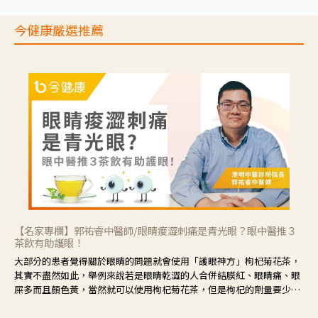
今健康嚴選推薦
【名家專欄】郭祐睿中醫師/眼睛痠澀刺痛是青光眼？眼中醫推３
茶飲有助護眼！
大部分的患者覺得關於眼睛的問題就會使用「護眼神方」枸杞菊花茶，
其實不盡然如此，舉例來說若是眼睛乾澀的人合併結膜紅、眼睛痛、眼
屎多而且顏色黃，當然就可以使用枸杞菊花茶，但是枸杞的劑量要少，
菊花的劑量要多；若是有以上症狀以外，眼睛還會有灼熱感，眼屎多到
會「牽絲」，也就是水樣分泌物增加，這樣就是感染性結膜炎了，這時