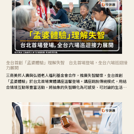
全台首創「孟婆體驗」理解失智 台北首場登場，全台六場巡迴接
力展開
三商美邦人壽與弘道老人福利基金會合作，推廣失智關懷，全台首創
「孟婆體驗」於台北首場實體講座溫馨登場。講座跳脫傳統模式，用結
合情境互動等豐富活動，將抽象的失智轉化為可感受、可討論的生活情
境，並引導民眾在家人開始出現改變時，以理解取代責備、以耐心回應
不安。