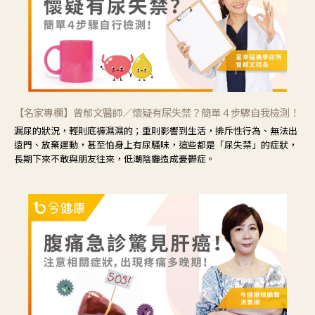
【名家專欄】曾郁文醫師／懷疑有尿失禁？簡單４步驟自我檢測！
漏尿的狀況，輕則底褲濕濕的；重則影響到生活，排斥性行為、無法出
遠門、放棄運動，甚至怕身上有尿騷味，這些都是「尿失禁」的症狀，
長期下來不敢與朋友往來，低潮陰霾造成憂鬱症。