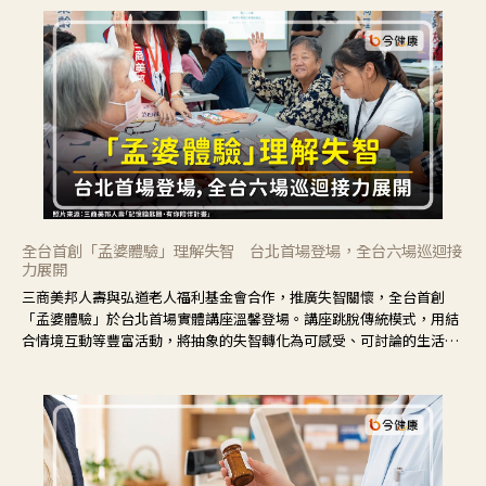
全台首創「孟婆體驗」理解失智 台北首場登場，全台六場巡迴接
力展開
三商美邦人壽與弘道老人福利基金會合作，推廣失智關懷，全台首創
「孟婆體驗」於台北首場實體講座溫馨登場。講座跳脫傳統模式，用結
合情境互動等豐富活動，將抽象的失智轉化為可感受、可討論的生活情
境，並引導民眾在家人開始出現改變時，以理解取代責備、以耐心回應
不安。