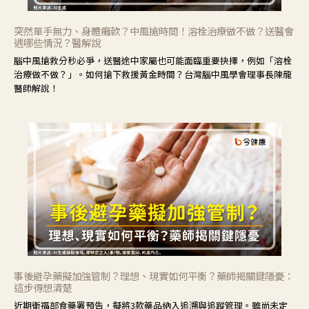
突然單手無力、身體癱軟？中風搶時間！溶栓治療做不做？送醫會
遇哪些情況？醫解說
腦中風搶救分秒必爭，送醫途中家屬也可能面臨重要抉擇，例如「溶栓
治療做不做？」。如何搶下救援黃金時間？台灣腦中風學會理事長陳龍
醫師解說！
事後避孕藥擬加強管制？理想、現實如何平衡？藥師揭關鍵隱憂：
這步得想清楚
近期衛福部食藥署預告，擬將3款藥品納入追溯與追蹤管理。雖尚未定