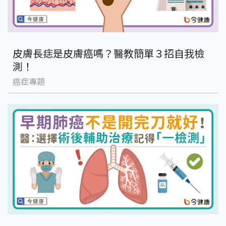
皮膚長痣是皮膚癌嗎？醫教簡單３招自我檢
測！
癌症專題