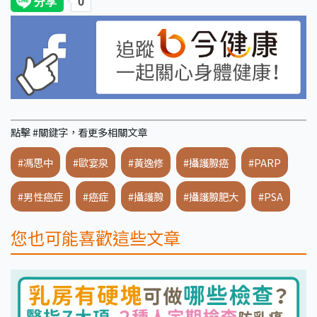
點擊 #關鍵字，看更多相關文章
#馮思中
#歐宴泉
#黃逸修
#攝護腺癌
#PARP
#男性癌症
#癌症
#攝護腺
#攝護腺肥大
#PSA
您也可能喜歡這些文章