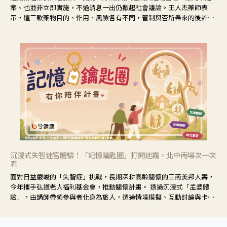
案、也並非立即實施，不過消息一出仍掀起社會議論。王人杰藥師表
示，這三款藥物目的、作用、風險各有不同，管制與否所帶來的後許影
響也不同，可先了解其特性。
沉浸式失智迷宮體驗！「記憶鑰匙圈」打開迷霧。北中南場次一次
看
面對日益嚴峻的「失智症」挑戰，長期深耕高齡關懷的三商美邦人壽，
今年攜手弘道老人福利基金會，推動關懷計畫。 透過沉浸式「孟婆體
驗」，由講師帶領參與者化身為旅人，透過情境模擬、互動討論與卡牌
推理等，讓參與者親身感受失智症者在記憶迷宮中面臨的混亂、判斷困
難與生活挑戰。