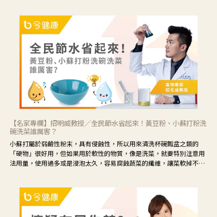
菊花的劑量要多；若是有以上症狀以外，眼睛還會有灼熱感，眼屎多到
會「牽絲」，也就是水樣分泌物增加，這樣就是感染性結膜炎了，這時
候就要使用菊花、金銀花來治療；假如單純的眼睛乾澀，結膜沒有紅，
眼睛周圍沒有眼屎，這種情況是屬於「陰虛」，就可以使用枸杞、蓮
藕、麥門冬、山藥等比較滋潤的藥材，效果就更顯著。
【名家專欄】招明威教授／全民節水省起來！黃豆粉、小蘇打粉洗
碗洗菜誰厲害？
小蘇打屬於弱鹼性粉末，具有侵蝕性，所以用來清洗杯碗瓢盆之類的
「硬物」很好用，但如果用於軟性的物質，像是洗菜，就要特別注意用
法用量，使用過多或是浸泡太久，容易腐蝕蔬菜的纖維，讓菜軟掉不清
脆。