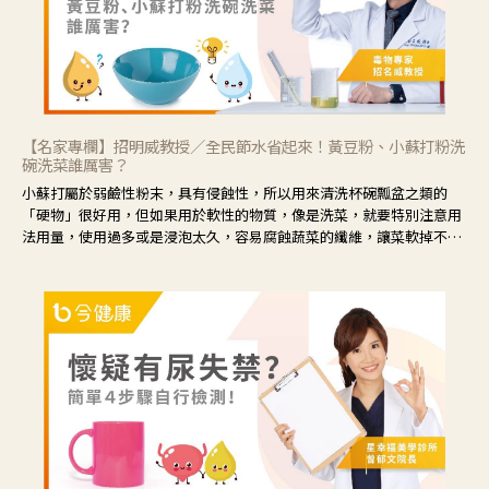
【名家專欄】招明威教授／全民節水省起來！黃豆粉、小蘇打粉洗
碗洗菜誰厲害？
小蘇打屬於弱鹼性粉末，具有侵蝕性，所以用來清洗杯碗瓢盆之類的
「硬物」很好用，但如果用於軟性的物質，像是洗菜，就要特別注意用
法用量，使用過多或是浸泡太久，容易腐蝕蔬菜的纖維，讓菜軟掉不清
脆。