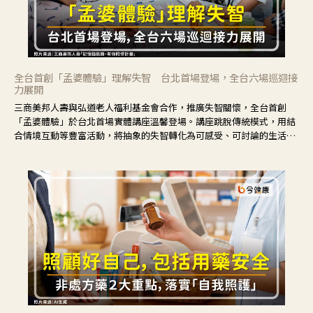
全台首創「孟婆體驗」理解失智 台北首場登場，全台六場巡迴接
力展開
三商美邦人壽與弘道老人福利基金會合作，推廣失智關懷，全台首創
「孟婆體驗」於台北首場實體講座溫馨登場。講座跳脫傳統模式，用結
合情境互動等豐富活動，將抽象的失智轉化為可感受、可討論的生活情
境，並引導民眾在家人開始出現改變時，以理解取代責備、以耐心回應
不安。