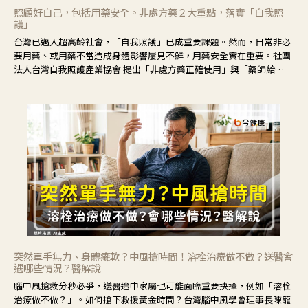
照顧好自己，包括用藥安全。非處方藥２大重點，落實「自我照
護」
台灣已邁入超高齡社會，「自我照護」已成重要課題。然而，日常非必
要用藥、或用藥不當造成身體影響屢見不鮮，用藥安全實在重要。社團
法人台灣自我照護產業協會 提出「非處方藥正確使用」與「藥師給
力」，鼓勵民眾建立安全且正確的自我照護習慣。
突然單手無力、身體癱軟？中風搶時間！溶栓治療做不做？送醫會
遇哪些情況？醫解說
腦中風搶救分秒必爭，送醫途中家屬也可能面臨重要抉擇，例如「溶栓
治療做不做？」。如何搶下救援黃金時間？台灣腦中風學會理事長陳龍