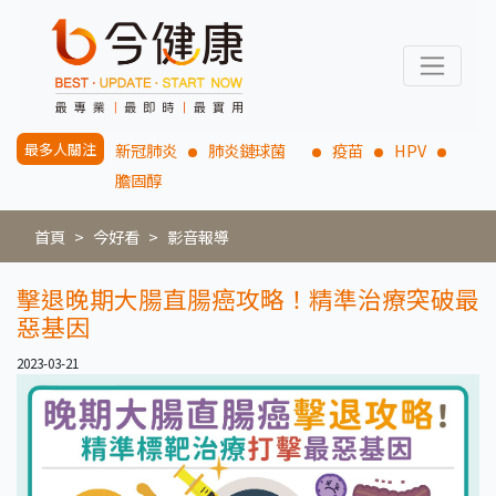
最多人關注
新冠肺炎
肺炎鏈球菌
疫苗
HPV
膽固醇
首頁
今好看
影音報導
擊退晚期大腸直腸癌攻略！精準治療突破最
惡基因
2023-03-21