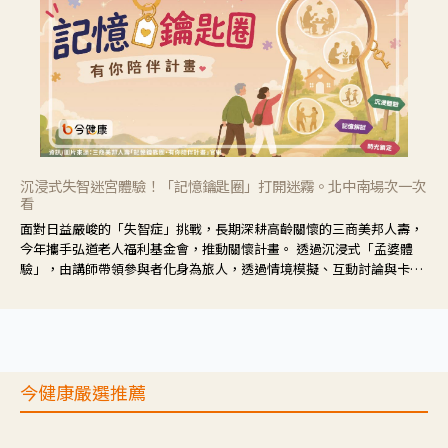
沉浸式失智迷宮體驗！「記憶鑰匙圈」打開迷霧。北中南場次一次
看
面對日益嚴峻的「失智症」挑戰，長期深耕高齡關懷的三商美邦人壽，
今年攜手弘道老人福利基金會，推動關懷計畫。 透過沉浸式「孟婆體
驗」，由講師帶領參與者化身為旅人，透過情境模擬、互動討論與卡牌
推理等，讓參與者親身感受失智症者在記憶迷宮中面臨的混亂、判斷困
難與生活挑戰。
今健康嚴選推薦