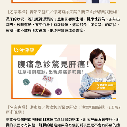
【名家專欄】曾郁文醫師／懷疑有尿失禁？簡單４步驟自我檢測！
漏尿的狀況，輕則底褲濕濕的；重則影響到生活，排斥性行為、無法出
遠門、放棄運動，甚至怕身上有尿騷味，這些都是「尿失禁」的症狀，
長期下來不敢與朋友往來，低潮陰霾造成憂鬱症。
【名家專欄】洪素卿／腹痛急診驚見肝癌！注意相關症狀，出現疼
痛多晚期！
高雄長庚醫院血液腫瘤科主任陳彥仰醫師指出，肝臟裡面沒有神經，肝
臟的表面才有神經，肝臟的腫瘤如果沒有侵犯到表面是不會有疼痛的症