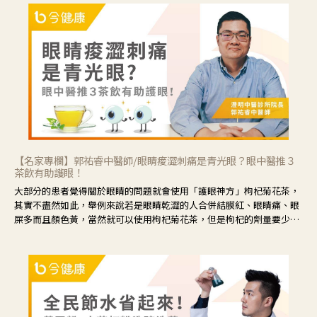
【名家專欄】郭祐睿中醫師/眼睛痠澀刺痛是青光眼？眼中醫推３
茶飲有助護眼！
大部分的患者覺得關於眼睛的問題就會使用「護眼神方」枸杞菊花茶，
其實不盡然如此，舉例來說若是眼睛乾澀的人合併結膜紅、眼睛痛、眼
屎多而且顏色黃，當然就可以使用枸杞菊花茶，但是枸杞的劑量要少，
菊花的劑量要多；若是有以上症狀以外，眼睛還會有灼熱感，眼屎多到
會「牽絲」，也就是水樣分泌物增加，這樣就是感染性結膜炎了，這時
候就要使用菊花、金銀花來治療；假如單純的眼睛乾澀，結膜沒有紅，
眼睛周圍沒有眼屎，這種情況是屬於「陰虛」，就可以使用枸杞、蓮
藕、麥門冬、山藥等比較滋潤的藥材，效果就更顯著。