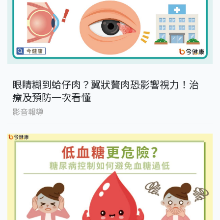
眼睛糊到蛤仔肉？翼狀贅肉恐影響視力！治
療及預防一次看懂
影音報導