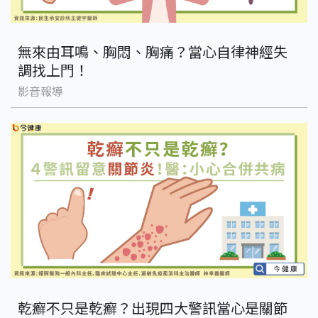
無來由耳鳴、胸悶、胸痛？當心自律神經失
調找上門！
影音報導
乾癬不只是乾癬？出現四大警訊當心是關節