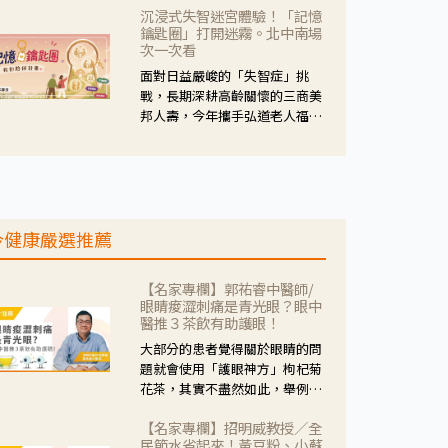
沉浸式失智迷宮體驗！「記憶
人杰藥師表示，這三款藥物目
鑰匙圈」打開迷霧。北中南場
的、作用、風險各有不同，管制
次一次看
與否所帶來的後許影響也不同，
面對日益嚴峻的「失智症」挑
可先了解其特性。
戰，長期深耕高齡關懷的三商美
邦人壽，今年攜手弘道老人福利
基金會，推動關懷計畫。 透過沉
浸式「孟婆體驗」，由講師帶領
參與者化身為旅人，透過情境模
擬、互動討論與卡牌推理等，讓
參與者親身感受失智症者在記憶
今健康嚴選推薦
迷宮中面臨的混亂、判斷困難與
生活挑戰。
【名家專欄】郭祐睿中醫師/
眼睛痠澀刺痛是青光眼？眼中
醫推３茶飲有助護眼！
大部分的患者覺得關於眼睛的問
題就會使用「護眼神方」枸杞菊
花茶，其實不盡然如此，舉例來
說若是眼睛乾澀的人合併結膜
【名家專欄】招明威教授／全
紅、眼睛痛、眼屎多而且顏色
民節水省起來！黃豆粉、小蘇