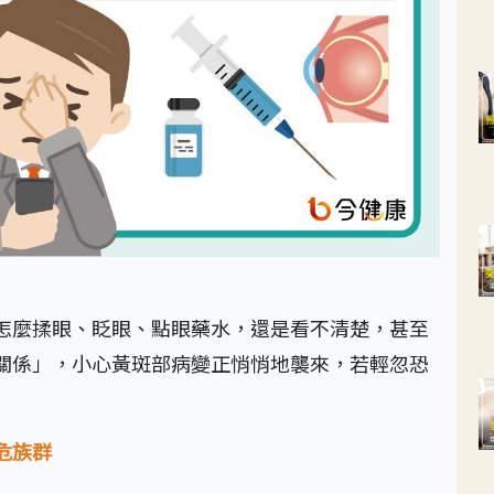
怎麼揉眼、眨眼、點眼藥水，還是看不清楚，甚至
關係」，小心黃斑部病變正悄悄地襲來，若輕忽恐
危族群