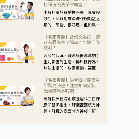
黃，當然就可以使用枸杞菊花
打粉洗碗洗菜誰厲害？
茶，但是枸杞的劑量要少，菊花
小蘇打屬於弱鹼性粉末，具有侵
的劑量要多；若是有以上症狀以
蝕性，所以用來清洗杯碗瓢盆之
外，眼睛還會有灼熱感，眼屎多
類的「硬物」很好用，但如果用
到會「牽絲」，也就是水樣分泌
於軟性的物質，像是洗菜，就要
物增加，這樣就是感染性結膜炎
【名家專欄】曾郁文醫師／懷
特別注意用法用量，使用過多或
了，這時候就要使用菊花、金銀
疑有尿失禁？簡單４步驟自我
是浸泡太久，容易腐蝕蔬菜的纖
花來治療；假如單純的眼睛乾
檢測！
維，讓菜軟掉不清脆。
澀，結膜沒有紅，眼睛周圍沒有
漏尿的狀況，輕則底褲濕濕的；
眼屎，這種情況是屬於「陰
重則影響到生活，排斥性行為、
虛」，就可以使用枸杞、蓮藕、
無法出遠門、放棄運動，甚至怕
麥門冬、山藥等比較滋潤的藥
身上有尿騷味，這些都是「尿失
材，效果就更顯著。
【名家專欄】洪素卿／腹痛急
禁」的症狀，長期下來不敢與朋
診驚見肝癌！注意相關症狀，
友往來，低潮陰霾造成憂鬱症。
出現疼痛多晚期！
高雄長庚醫院血液腫瘤科主任陳
彥仰醫師指出，肝臟裡面沒有神
經，肝臟的表面才有神經，肝臟
的腫瘤如果沒有侵犯到表面是不
會有疼痛的症狀，且如果腫瘤不
夠大，或是沒有遭到劇烈碰撞等
外力影響，多無明顯症狀，一旦