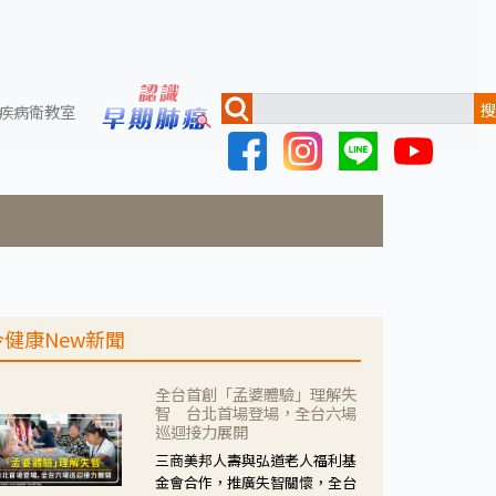
搜
疾病衛教室
今健康New新聞
全台首創「孟婆體驗」理解失
智 台北首場登場，全台六場
巡迴接力展開
三商美邦人壽與弘道老人福利基
金會合作，推廣失智關懷，全台