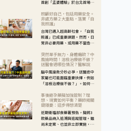
首創「孟婆體驗」於台北首場實
體講座溫馨登場。講座跳脫傳統
照顧好自己，包括用藥安全。
模式，用結合情境互動等豐富活
非處方藥２大重點，落實「自
動，將抽象的失智轉化為可感
我照護」
受、可討論的生活情境，並引導
台灣已邁入超高齡社會，「自我
民眾在家人開始出現改變時，以
照護」已成重要課題。然而，日
理解取代責備、以耐心回應不
常非必要用藥、或用藥不當造成
安。
身體影響屢見不鮮，用藥安全實
突然單手無力、身體癱軟？中
在重要。社團法人台灣自我照護
風搶時間！溶栓治療做不做？
產業協會 提出「非處方藥正確使
送醫會遇哪些情況？醫解說
用」與「藥師給力」，鼓勵民眾
腦中風搶救分秒必爭，送醫途中
建立安全且正確的自我照護習
家屬也可能面臨重要抉擇，例如
慣。
「溶栓治療做不做？」。如何搶
下救援黃金時間？台灣腦中風學
事後避孕藥擬加強管制？理
會理事長陳龍醫師解說！
想、現實如何平衡？藥師揭關
鍵隱憂：這步得想清楚
近期衛福部食藥署預告，擬將3
款藥品納入追溯與追蹤管理。雖
尚未定案、也並非立即實施，不
過消息一出仍掀起社會議論。王