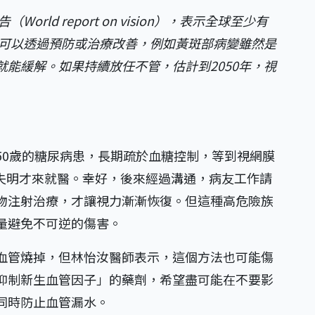
rld report on vision），表示全球至少有
人可以透過預防或治療改善，例如黃斑部病變雖然是
能緩解。如果持續放任不管，估計到2050年，視
50歲的糖尿病患，長期疏於血糖控制，等到視網膜
乎失明才來就醫。幸好，後來經過溝通，病友工作請
物注射治療，才讓視力漸漸恢復。但這種高危險族
量避免不可逆的傷害。
血管燒掉，但林怡汝醫師表示，這個方法也可能傷
抑制新生血管因子」的藥劑，希望盡可能在不要影
同時防止血管漏水。