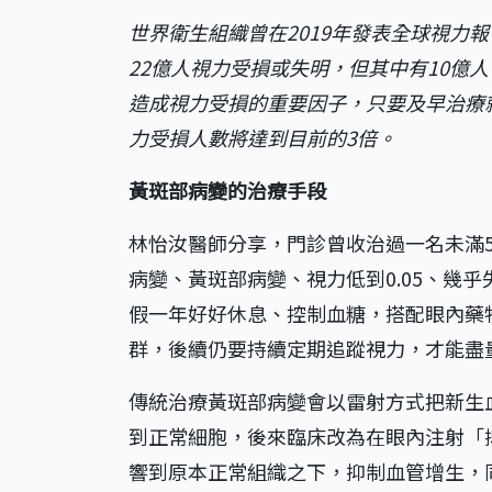
世界衛生組織曾在2019年發表全球視力報告（Wo
22億人視力受損或失明，但其中有10億
造成視力受損的重要因子，只要及早治療就
力受損人數將達到目前的3倍。
黃斑部病變的治療手段
林怡汝醫師分享，門診曾收治過一名未滿
病變、黃斑部病變、視力低到0.05、幾
假一年好好休息、控制血糖，搭配眼內藥
群，後續仍要持續定期追蹤視力，才能盡
傳統治療黃斑部病變會以雷射方式把新生
到正常細胞，後來臨床改為在眼內注射「
響到原本正常組織之下，抑制血管增生，