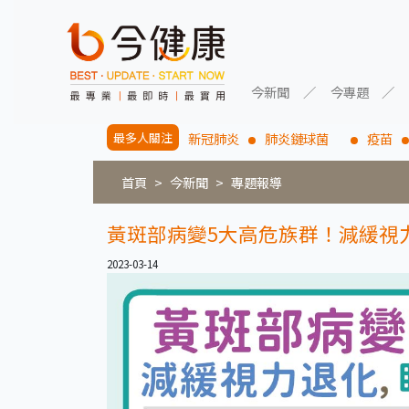
今新聞
今專題
最多人關注
新冠肺炎
肺炎鏈球菌
疫苗
首頁
今新聞
專題報導
黃斑部病變5大高危族群！減緩視
2023-03-14