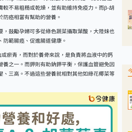
膚較不易粗糙或乾燥，並有助維持免疫力。而β-胡
於防癌相當有幫助的營養。
要，鼓勵孕婦可多從綠色蔬菜攝取葉酸，大陸妹也
、防範腸癌、促進腸道健康。
血或瘀青，而對於養骨來說，是負責將血液中的鈣
營養之一。而鉀則有助鈉鉀平衡，保護血管避免因
壓、三高。不過這些營養就相對其他如綠花椰菜等