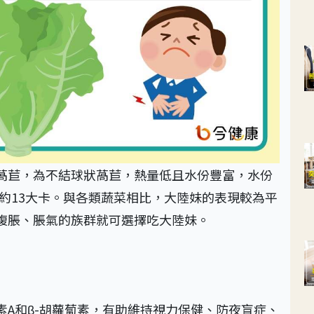
萵苣，為不結球狀萵苣，熱量低且水份豐富，水份
僅約13大卡。與各類蔬菜相比，大陸妹的表現較為平
腹脹、脹氣的族群就可選擇吃大陸妹。
素A和β-胡蘿蔔素，有助維持視力保健、防夜盲症、