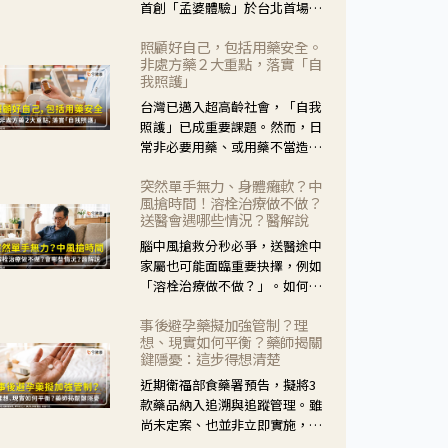
首創「孟婆體驗」於台北首場實
體講座溫馨登場。講座跳脫傳統
照顧好自己，包括用藥安全。
模式，用結合情境互動等豐富活
非處方藥２大重點，落實「自
動，將抽象的失智轉化為可感
我照護」
受、可討論的生活情境，並引導
台灣已邁入超高齡社會，「自我
民眾在家人開始出現改變時，以
照護」已成重要課題。然而，日
理解取代責備、以耐心回應不
常非必要用藥、或用藥不當造成
安。
身體影響屢見不鮮，用藥安全實
突然單手無力、身體癱軟？中
在重要。社團法人台灣自我照護
風搶時間！溶栓治療做不做？
產業協會 提出「非處方藥正確使
送醫會遇哪些情況？醫解說
用」與「藥師給力」，鼓勵民眾
腦中風搶救分秒必爭，送醫途中
建立安全且正確的自我照護習
家屬也可能面臨重要抉擇，例如
慣。
「溶栓治療做不做？」。如何搶
下救援黃金時間？台灣腦中風學
事後避孕藥擬加強管制？理
會理事長陳龍醫師解說！
想、現實如何平衡？藥師揭關
鍵隱憂：這步得想清楚
近期衛福部食藥署預告，擬將3
款藥品納入追溯與追蹤管理。雖
尚未定案、也並非立即實施，不
過消息一出仍掀起社會議論。王