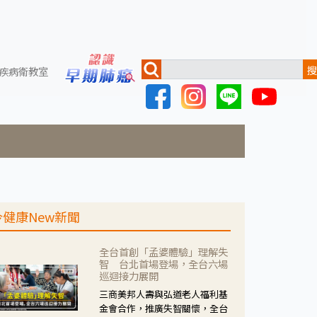
搜
疾病衛教室
今健康New新聞
全台首創「孟婆體驗」理解失
智 台北首場登場，全台六場
巡迴接力展開
三商美邦人壽與弘道老人福利基
金會合作，推廣失智關懷，全台