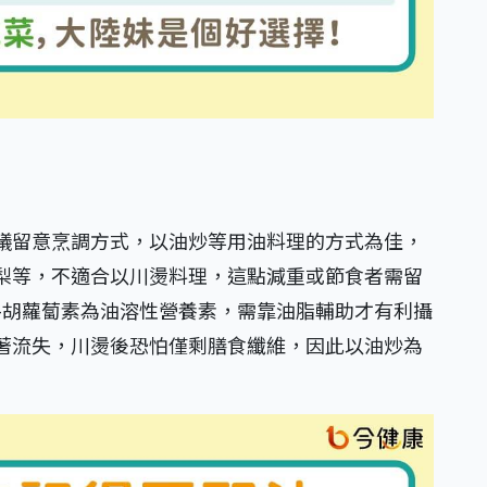
議留意烹調方式，以油炒等用油料理的方式為佳，
梨等，不適合以川燙料理，這點減重或節食者需留
-胡蘿蔔素為油溶性營養素，需靠油脂輔助才有利攝
著流失，川燙後恐怕僅剩膳食纖維，因此以油炒為