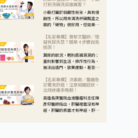
黃，當然就可以使用枸杞菊花
打粉洗碗洗菜誰厲害？
茶，但是枸杞的劑量要少，菊花
小蘇打屬於弱鹼性粉末，具有侵
的劑量要多；若是有以上症狀以
蝕性，所以用來清洗杯碗瓢盆之
外，眼睛還會有灼熱感，眼屎多
類的「硬物」很好用，但如果用
到會「牽絲」，也就是水樣分泌
於軟性的物質，像是洗菜，就要
物增加，這樣就是感染性結膜炎
【名家專欄】曾郁文醫師／懷
特別注意用法用量，使用過多或
了，這時候就要使用菊花、金銀
疑有尿失禁？簡單４步驟自我
是浸泡太久，容易腐蝕蔬菜的纖
花來治療；假如單純的眼睛乾
檢測！
維，讓菜軟掉不清脆。
澀，結膜沒有紅，眼睛周圍沒有
漏尿的狀況，輕則底褲濕濕的；
眼屎，這種情況是屬於「陰
重則影響到生活，排斥性行為、
虛」，就可以使用枸杞、蓮藕、
無法出遠門、放棄運動，甚至怕
麥門冬、山藥等比較滋潤的藥
身上有尿騷味，這些都是「尿失
材，效果就更顯著。
【名家專欄】洪素卿／腹痛急
禁」的症狀，長期下來不敢與朋
診驚見肝癌！注意相關症狀，
友往來，低潮陰霾造成憂鬱症。
出現疼痛多晚期！
高雄長庚醫院血液腫瘤科主任陳
彥仰醫師指出，肝臟裡面沒有神
經，肝臟的表面才有神經，肝臟
的腫瘤如果沒有侵犯到表面是不
會有疼痛的症狀，且如果腫瘤不
夠大，或是沒有遭到劇烈碰撞等
外力影響，多無明顯症狀，一旦