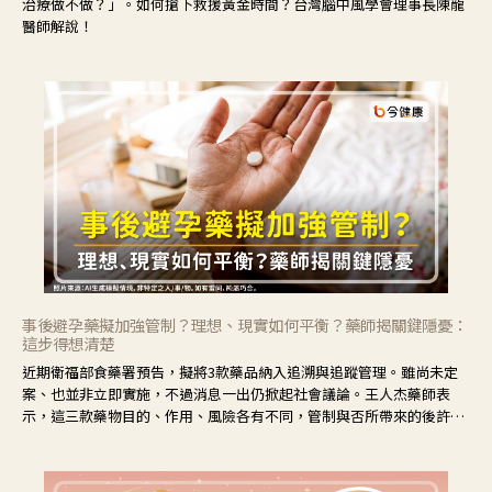
治療做不做？」。如何搶下救援黃金時間？台灣腦中風學會理事長陳龍
醫師解說！
事後避孕藥擬加強管制？理想、現實如何平衡？藥師揭關鍵隱憂：
這步得想清楚
近期衛福部食藥署預告，擬將3款藥品納入追溯與追蹤管理。雖尚未定
案、也並非立即實施，不過消息一出仍掀起社會議論。王人杰藥師表
示，這三款藥物目的、作用、風險各有不同，管制與否所帶來的後許影
響也不同，可先了解其特性。