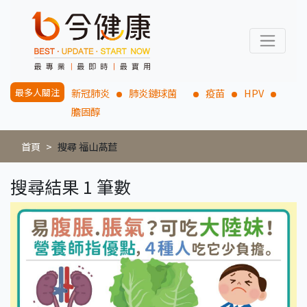
最多人關注
新冠肺炎
肺炎鏈球菌
疫苗
HPV
膽固醇
首頁
搜尋 福山萵苣
搜尋結果 1 筆數