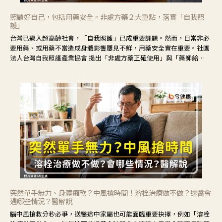
照顧好自己，包括用藥安全。非處方藥２大重點，落實「自我照
護」
台灣已邁入超高齡社會，「自我照護」已成重要課題。然而，日常非必
要用藥、或用藥不當造成身體影響屢見不鮮，用藥安全實在重要。社團
法人台灣自我照護產業協會 提出「非處方藥正確使用」與「藥師給
力」，鼓勵民眾建立安全且正確的自我照護習慣。
突然單手無力、身體癱軟？中風搶時間！溶栓治療做不做？送醫會
遇哪些情況？醫解說
腦中風搶救分秒必爭，送醫途中家屬也可能面臨重要抉擇，例如「溶栓