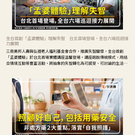
全台首創「孟婆體驗」理解失智 台北首場登場，全台六場巡迴接
力展開
三商美邦人壽與弘道老人福利基金會合作，推廣失智關懷，全台首創
「孟婆體驗」於台北首場實體講座溫馨登場。講座跳脫傳統模式，用結
合情境互動等豐富活動，將抽象的失智轉化為可感受、可討論的生活情
境，並引導民眾在家人開始出現改變時，以理解取代責備、以耐心回應
不安。