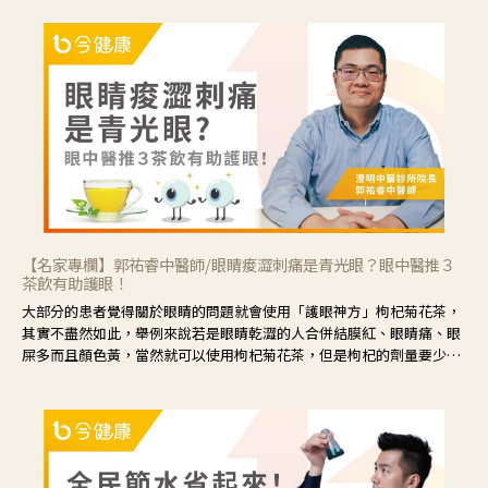
【名家專欄】郭祐睿中醫師/眼睛痠澀刺痛是青光眼？眼中醫推３
茶飲有助護眼！
大部分的患者覺得關於眼睛的問題就會使用「護眼神方」枸杞菊花茶，
其實不盡然如此，舉例來說若是眼睛乾澀的人合併結膜紅、眼睛痛、眼
屎多而且顏色黃，當然就可以使用枸杞菊花茶，但是枸杞的劑量要少，
菊花的劑量要多；若是有以上症狀以外，眼睛還會有灼熱感，眼屎多到
會「牽絲」，也就是水樣分泌物增加，這樣就是感染性結膜炎了，這時
候就要使用菊花、金銀花來治療；假如單純的眼睛乾澀，結膜沒有紅，
眼睛周圍沒有眼屎，這種情況是屬於「陰虛」，就可以使用枸杞、蓮
藕、麥門冬、山藥等比較滋潤的藥材，效果就更顯著。