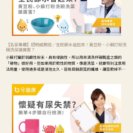
【名家專欄】招明威教授／全民節水省起來！黃豆粉、小蘇打粉洗
碗洗菜誰厲害？
小蘇打屬於弱鹼性粉末，具有侵蝕性，所以用來清洗杯碗瓢盆之類的
「硬物」很好用，但如果用於軟性的物質，像是洗菜，就要特別注意用
法用量，使用過多或是浸泡太久，容易腐蝕蔬菜的纖維，讓菜軟掉不清
脆。