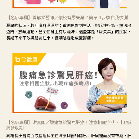
【名家專欄】曾郁文醫師／懷疑有尿失禁？簡單４步驟自我檢測！
漏尿的狀況，輕則底褲濕濕的；重則影響到生活，排斥性行為、無法出
遠門、放棄運動，甚至怕身上有尿騷味，這些都是「尿失禁」的症狀，
長期下來不敢與朋友往來，低潮陰霾造成憂鬱症。
【名家專欄】洪素卿／腹痛急診驚見肝癌！注意相關症狀，出現疼
痛多晚期！
高雄長庚醫院血液腫瘤科主任陳彥仰醫師指出，肝臟裡面沒有神經，肝