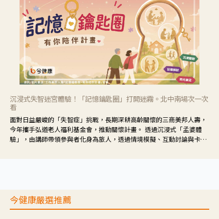
沉浸式失智迷宮體驗！「記憶鑰匙圈」打開迷霧。北中南場次一次
看
面對日益嚴峻的「失智症」挑戰，長期深耕高齡關懷的三商美邦人壽，
今年攜手弘道老人福利基金會，推動關懷計畫。 透過沉浸式「孟婆體
驗」，由講師帶領參與者化身為旅人，透過情境模擬、互動討論與卡牌
推理等，讓參與者親身感受失智症者在記憶迷宮中面臨的混亂、判斷困
難與生活挑戰。
今健康嚴選推薦