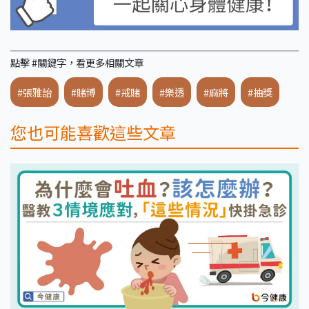
點擊 #關鍵字，看更多相關文章
#張雅詒
#賭博
#戒賭
#樂透
#麻將
#抽獎
您也可能喜歡這些文章