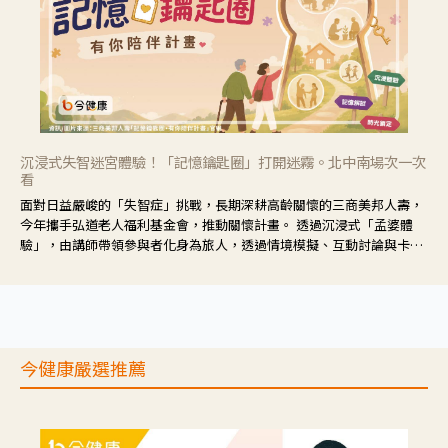
沉浸式失智迷宮體驗！「記憶鑰匙圈」打開迷霧。北中南場次一次
看
面對日益嚴峻的「失智症」挑戰，長期深耕高齡關懷的三商美邦人壽，
今年攜手弘道老人福利基金會，推動關懷計畫。 透過沉浸式「孟婆體
驗」，由講師帶領參與者化身為旅人，透過情境模擬、互動討論與卡牌
推理等，讓參與者親身感受失智症者在記憶迷宮中面臨的混亂、判斷困
難與生活挑戰。
今健康嚴選推薦