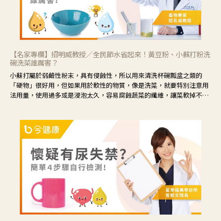
【名家專欄】招明威教授／全民節水省起來！黃豆粉、小蘇打粉洗
碗洗菜誰厲害？
小蘇打屬於弱鹼性粉末，具有侵蝕性，所以用來清洗杯碗瓢盆之類的
「硬物」很好用，但如果用於軟性的物質，像是洗菜，就要特別注意用
法用量，使用過多或是浸泡太久，容易腐蝕蔬菜的纖維，讓菜軟掉不清
脆。