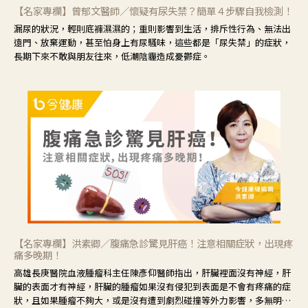
【名家專欄】曾郁文醫師／懷疑有尿失禁？簡單４步驟自我檢測！
漏尿的狀況，輕則底褲濕濕的；重則影響到生活，排斥性行為、無法出
遠門、放棄運動，甚至怕身上有尿騷味，這些都是「尿失禁」的症狀，
長期下來不敢與朋友往來，低潮陰霾造成憂鬱症。
【名家專欄】洪素卿／腹痛急診驚見肝癌！注意相關症狀，出現疼
痛多晚期！
高雄長庚醫院血液腫瘤科主任陳彥仰醫師指出，肝臟裡面沒有神經，肝
臟的表面才有神經，肝臟的腫瘤如果沒有侵犯到表面是不會有疼痛的症
狀，且如果腫瘤不夠大，或是沒有遭到劇烈碰撞等外力影響，多無明顯