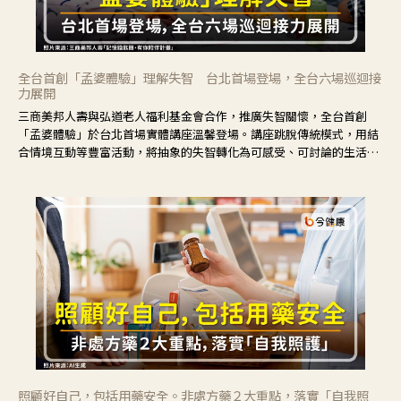
全台首創「孟婆體驗」理解失智 台北首場登場，全台六場巡迴接
力展開
三商美邦人壽與弘道老人福利基金會合作，推廣失智關懷，全台首創
「孟婆體驗」於台北首場實體講座溫馨登場。講座跳脫傳統模式，用結
合情境互動等豐富活動，將抽象的失智轉化為可感受、可討論的生活情
境，並引導民眾在家人開始出現改變時，以理解取代責備、以耐心回應
不安。
照顧好自己，包括用藥安全。非處方藥２大重點，落實「自我照