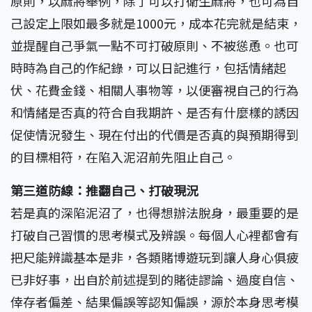
原則，以麻將舉例，除了可以打衛生麻將，也可為自
己設定上限如最多就是1000元，成本花完就是結束，
並提醒自己爭氣一點不可打破原則、不被慫恿。也可
時時為自己的作紀錄，可以日記進行，包括情緒起
伏、花費金錢、相關人事物等，以便審視自己的行為
和情緒是否真的符合自我期許、是否有什麼樣的誘因
促使情況發生、現在付出的代價是否真的與預期得到
的目標相符，在陷入泥沼前先阻止自己。
第三道防線：推翻自己、打破現況
若是真的深陷泥沼了，也得想辦法脫身，最重要的是
打破自己習慣的思考模式及辨誤。每個人心裡都會有
把尺能辨識基本是非，各類賭博遊玩到讓人身心俱疲
已非好事，出自於前述提到的賭徒謬論、過度自信、
倖存者偏差、結果偏誤等認知偏誤，源於本身思考模