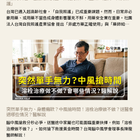
護」
台灣已邁入超高齡社會，「自我照護」已成重要課題。然而，日常非必
要用藥、或用藥不當造成身體影響屢見不鮮，用藥安全實在重要。社團
法人台灣自我照護產業協會 提出「非處方藥正確使用」與「藥師給
力」，鼓勵民眾建立安全且正確的自我照護習慣。
突然單手無力、身體癱軟？中風搶時間！溶栓治療做不做？送醫會
遇哪些情況？醫解說
腦中風搶救分秒必爭，送醫途中家屬也可能面臨重要抉擇，例如「溶栓
治療做不做？」。如何搶下救援黃金時間？台灣腦中風學會理事長陳龍
醫師解說！