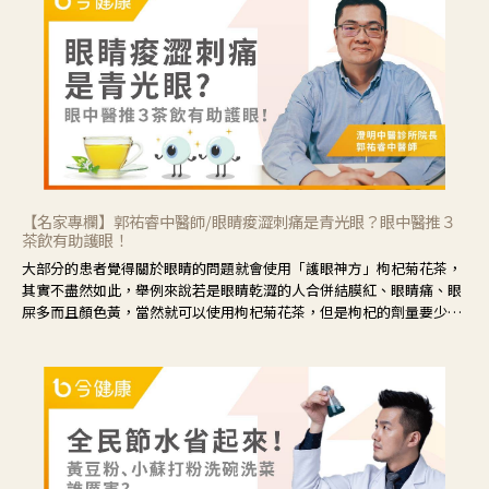
【名家專欄】郭祐睿中醫師/眼睛痠澀刺痛是青光眼？眼中醫推３
茶飲有助護眼！
大部分的患者覺得關於眼睛的問題就會使用「護眼神方」枸杞菊花茶，
其實不盡然如此，舉例來說若是眼睛乾澀的人合併結膜紅、眼睛痛、眼
屎多而且顏色黃，當然就可以使用枸杞菊花茶，但是枸杞的劑量要少，
菊花的劑量要多；若是有以上症狀以外，眼睛還會有灼熱感，眼屎多到
會「牽絲」，也就是水樣分泌物增加，這樣就是感染性結膜炎了，這時
候就要使用菊花、金銀花來治療；假如單純的眼睛乾澀，結膜沒有紅，
眼睛周圍沒有眼屎，這種情況是屬於「陰虛」，就可以使用枸杞、蓮
藕、麥門冬、山藥等比較滋潤的藥材，效果就更顯著。