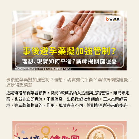
事後避孕藥擬加強管制？理想、現實如何平衡？藥師揭關鍵隱憂：
這步得想清楚
近期衛福部食藥署預告，擬將3款藥品納入追溯與追蹤管理。雖尚未定
案、也並非立即實施，不過消息一出仍掀起社會議論。王人杰藥師表
示，這三款藥物目的、作用、風險各有不同，管制與否所帶來的後許影
響也不同，可先了解其特性。