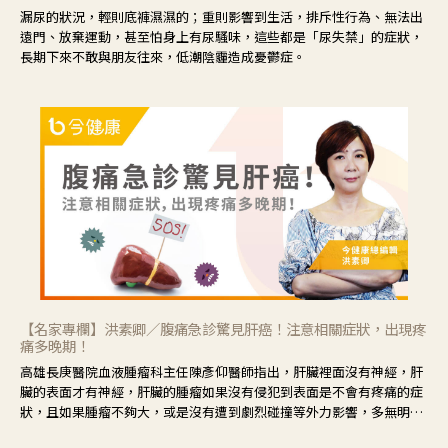
漏尿的狀況，輕則底褲濕濕的；重則影響到生活，排斥性行為、無法出
遠門、放棄運動，甚至怕身上有尿騷味，這些都是「尿失禁」的症狀，
長期下來不敢與朋友往來，低潮陰霾造成憂鬱症。
【名家專欄】洪素卿／腹痛急診驚見肝癌！注意相關症狀，出現疼
痛多晚期！
高雄長庚醫院血液腫瘤科主任陳彥仰醫師指出，肝臟裡面沒有神經，肝
臟的表面才有神經，肝臟的腫瘤如果沒有侵犯到表面是不會有疼痛的症
狀，且如果腫瘤不夠大，或是沒有遭到劇烈碰撞等外力影響，多無明顯
症狀，一旦患者出現疲勞、食慾不振、體重減輕、上腹部悶痛、肝功能