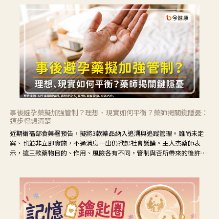
事後避孕藥擬加強管制？理想、現實如何平衡？藥師揭關鍵隱憂：
這步得想清楚
近期衛福部食藥署預告，擬將3款藥品納入追溯與追蹤管理。雖尚未定
案、也並非立即實施，不過消息一出仍掀起社會議論。王人杰藥師表
示，這三款藥物目的、作用、風險各有不同，管制與否所帶來的後許影
響也不同，可先了解其特性。