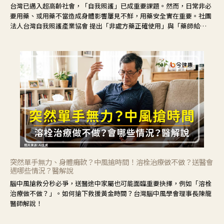
台灣已邁入超高齡社會，「自我照護」已成重要課題。然而，日常非必
要用藥、或用藥不當造成身體影響屢見不鮮，用藥安全實在重要。社團
法人台灣自我照護產業協會 提出「非處方藥正確使用」與「藥師給
力」，鼓勵民眾建立安全且正確的自我照護習慣。
突然單手無力、身體癱軟？中風搶時間！溶栓治療做不做？送醫會
遇哪些情況？醫解說
腦中風搶救分秒必爭，送醫途中家屬也可能面臨重要抉擇，例如「溶栓
治療做不做？」。如何搶下救援黃金時間？台灣腦中風學會理事長陳龍
醫師解說！