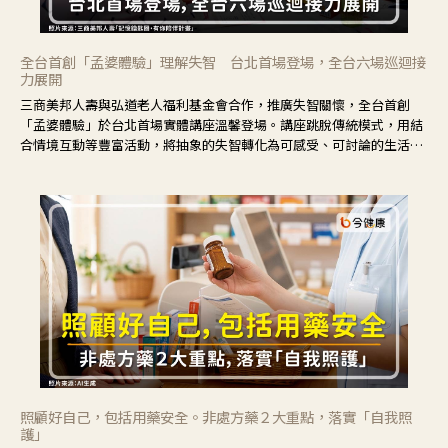
全台首創「孟婆體驗」理解失智 台北首場登場，全台六場巡迴接
力展開
三商美邦人壽與弘道老人福利基金會合作，推廣失智關懷，全台首創
「孟婆體驗」於台北首場實體講座溫馨登場。講座跳脫傳統模式，用結
合情境互動等豐富活動，將抽象的失智轉化為可感受、可討論的生活情
境，並引導民眾在家人開始出現改變時，以理解取代責備、以耐心回應
不安。
照顧好自己，包括用藥安全。非處方藥２大重點，落實「自我照
護」