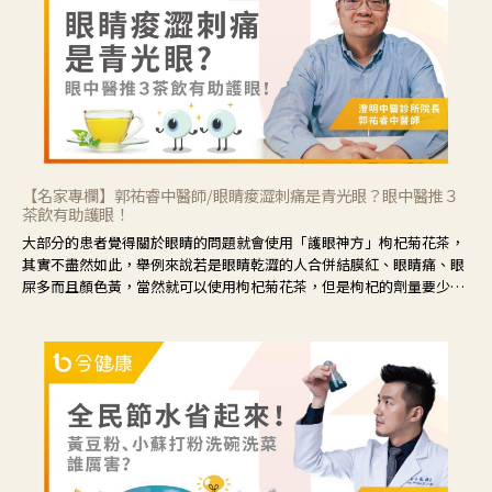
【名家專欄】郭祐睿中醫師/眼睛痠澀刺痛是青光眼？眼中醫推３
茶飲有助護眼！
大部分的患者覺得關於眼睛的問題就會使用「護眼神方」枸杞菊花茶，
其實不盡然如此，舉例來說若是眼睛乾澀的人合併結膜紅、眼睛痛、眼
屎多而且顏色黃，當然就可以使用枸杞菊花茶，但是枸杞的劑量要少，
菊花的劑量要多；若是有以上症狀以外，眼睛還會有灼熱感，眼屎多到
會「牽絲」，也就是水樣分泌物增加，這樣就是感染性結膜炎了，這時
候就要使用菊花、金銀花來治療；假如單純的眼睛乾澀，結膜沒有紅，
眼睛周圍沒有眼屎，這種情況是屬於「陰虛」，就可以使用枸杞、蓮
藕、麥門冬、山藥等比較滋潤的藥材，效果就更顯著。