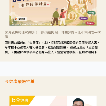
沉浸式失智迷宮體驗！「記憶鑰匙圈」打開迷霧。北中南場次一次
看
面對日益嚴峻的「失智症」挑戰，長期深耕高齡關懷的三商美邦人壽，
今年攜手弘道老人福利基金會，推動關懷計畫。 透過沉浸式「孟婆體
驗」，由講師帶領參與者化身為旅人，透過情境模擬、互動討論與卡牌
推理等，讓參與者親身感受失智症者在記憶迷宮中面臨的混亂、判斷困
難與生活挑戰。
今健康嚴選推薦