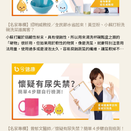
【名家專欄】招明威教授／全民節水省起來！黃豆粉、小蘇打粉洗
碗洗菜誰厲害？
小蘇打屬於弱鹼性粉末，具有侵蝕性，所以用來清洗杯碗瓢盆之類的
「硬物」很好用，但如果用於軟性的物質，像是洗菜，就要特別注意用
法用量，使用過多或是浸泡太久，容易腐蝕蔬菜的纖維，讓菜軟掉不清
脆。
【名家專欄】曾郁文醫師／懷疑有尿失禁？簡單４步驟自我檢測！