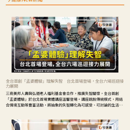
全台首創「孟婆體驗」理解失智 台北首場登場，全台六場巡迴接
力展開
三商美邦人壽與弘道老人福利基金會合作，推廣失智關懷，全台首創
「孟婆體驗」於台北首場實體講座溫馨登場。講座跳脫傳統模式，用結
合情境互動等豐富活動，將抽象的失智轉化為可感受、可討論的生活情
境，並引導民眾在家人開始出現改變時，以理解取代責備、以耐心回應
不安。