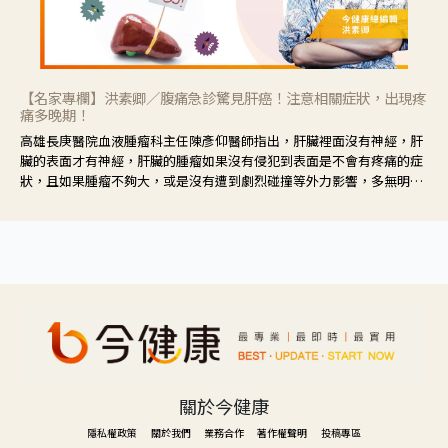
【名家專欄】洪素卿／腹痛急診驚見肝癌！注意相關症狀，出現疼
痛多晚期！
高雄長庚醫院血液腫瘤科主任陳彥仰醫師指出，肝臟裡面沒有神經，肝
臟的表面才有神經，肝臟的腫瘤如果沒有侵犯到表面是不會有疼痛的症
狀，且如果腫瘤不夠大，或是沒有遭到劇烈碰撞等外力影響，多無明顯
症狀，一旦患者出現疲勞、食慾不振、體重減輕、上腹部悶痛、肝功能
異常、黃疸、腹部腫大、甚至上腸胃道出血、吐血等肝癌臨床症狀，多
數已是晚期。
關於今健康
隱私權政策
關於我們
業務合作
著作權聲明
投稿專區