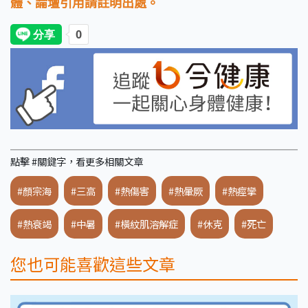
體、論壇引用請註明出處。
點擊 #關鍵字，看更多相關文章
#顏宗海
#三高
#熱傷害
#熱暈厥
#熱痙攣
#熱衰竭
#中暑
#橫紋肌溶解症
#休克
#死亡
您也可能喜歡這些文章