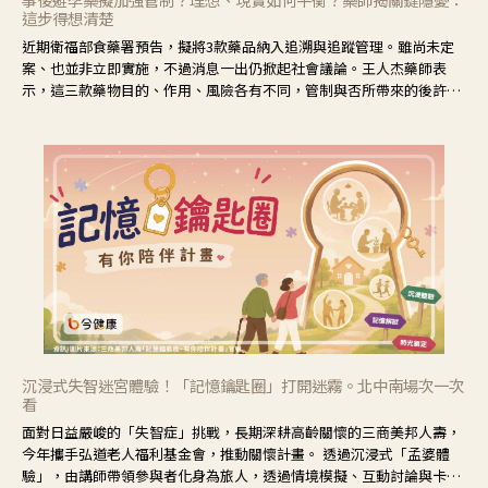
這步得想清楚
近期衛福部食藥署預告，擬將3款藥品納入追溯與追蹤管理。雖尚未定
案、也並非立即實施，不過消息一出仍掀起社會議論。王人杰藥師表
示，這三款藥物目的、作用、風險各有不同，管制與否所帶來的後許影
響也不同，可先了解其特性。
沉浸式失智迷宮體驗！「記憶鑰匙圈」打開迷霧。北中南場次一次
看
面對日益嚴峻的「失智症」挑戰，長期深耕高齡關懷的三商美邦人壽，
今年攜手弘道老人福利基金會，推動關懷計畫。 透過沉浸式「孟婆體
驗」，由講師帶領參與者化身為旅人，透過情境模擬、互動討論與卡牌