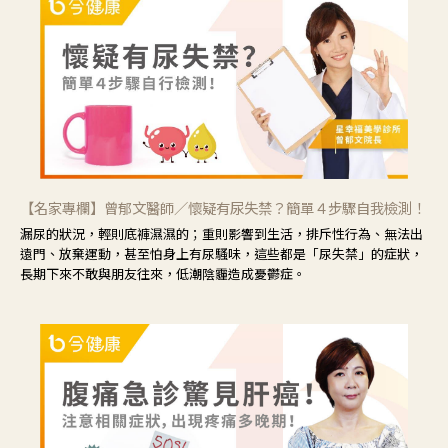
【名家專欄】曾郁文醫師／懷疑有尿失禁？簡單４步驟自我檢測！
漏尿的狀況，輕則底褲濕濕的；重則影響到生活，排斥性行為、無法出
遠門、放棄運動，甚至怕身上有尿騷味，這些都是「尿失禁」的症狀，
長期下來不敢與朋友往來，低潮陰霾造成憂鬱症。