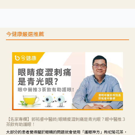
推理等，讓參與者親身感受失智症者在記憶迷宮中面臨的混亂、判斷困
難與生活挑戰。
今健康嚴選推薦
【名家專欄】郭祐睿中醫師/眼睛痠澀刺痛是青光眼？眼中醫推３
茶飲有助護眼！
大部分的患者覺得關於眼睛的問題就會使用「護眼神方」枸杞菊花茶，