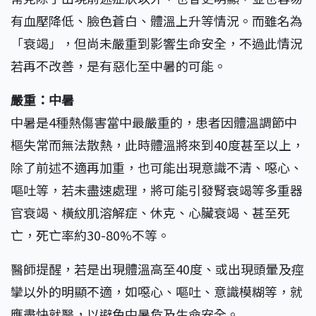
有血壓降低、臉色蒼白、體溫上升等情況。而雖名為
「衰竭」，但尚未嚴重到影響生命安全，不過此情況
若再不改善，是有惡化至中暑的可能。
嚴重：中暑
中暑是4種熱傷害當中最嚴重的，患者因體溫調節中
樞失常而無法散熱，此時體溫將來到40度甚至以上，
除了前述不適再加重，也可能出現意識不清、噁心、
嘔吐等，若未盡速處理，將可能引發腎衰竭等多重器
官衰竭、橫紋肌溶解症、休克、心臟衰竭、甚至死
亡，死亡率約30-80%不等。
醫師提醒，若是出現體溫高至40度、或出現頭暈及痙
攣以外的明顯不適，如噁心、嘔吐、意識模糊等，就
應盡快就醫，以避免中暑危及生命安全。