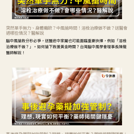
突然單手無力、身體癱軟？中風搶時間！溶栓治療做不做？送醫會
遇哪些情況？醫解說
腦中風搶救分秒必爭，送醫途中家屬也可能面臨重要抉擇，例如「溶栓
治療做不做？」。如何搶下救援黃金時間？台灣腦中風學會理事長陳龍
醫師解說！
事後避孕藥擬加強管制？理想、現實如何平衡？藥師揭關鍵隱憂：