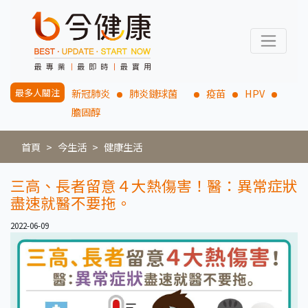
最多人關注
新冠肺炎
肺炎鏈球菌
疫苗
HPV
膽固醇
首頁
今生活
健康生活
三高、長者留意４大熱傷害！醫：異常症狀
盡速就醫不要拖。
2022-06-09