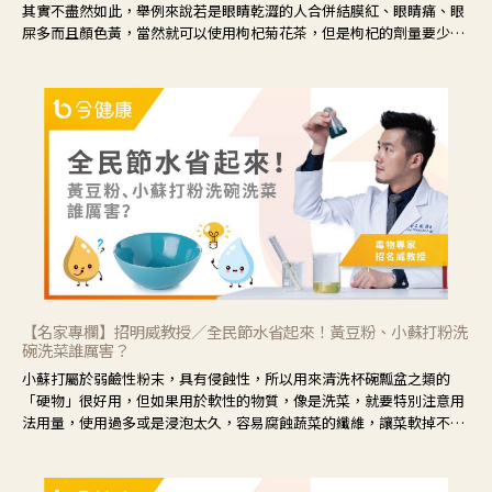
其實不盡然如此，舉例來說若是眼睛乾澀的人合併結膜紅、眼睛痛、眼
屎多而且顏色黃，當然就可以使用枸杞菊花茶，但是枸杞的劑量要少，
菊花的劑量要多；若是有以上症狀以外，眼睛還會有灼熱感，眼屎多到
會「牽絲」，也就是水樣分泌物增加，這樣就是感染性結膜炎了，這時
候就要使用菊花、金銀花來治療；假如單純的眼睛乾澀，結膜沒有紅，
眼睛周圍沒有眼屎，這種情況是屬於「陰虛」，就可以使用枸杞、蓮
藕、麥門冬、山藥等比較滋潤的藥材，效果就更顯著。
【名家專欄】招明威教授／全民節水省起來！黃豆粉、小蘇打粉洗
碗洗菜誰厲害？
小蘇打屬於弱鹼性粉末，具有侵蝕性，所以用來清洗杯碗瓢盆之類的
「硬物」很好用，但如果用於軟性的物質，像是洗菜，就要特別注意用
法用量，使用過多或是浸泡太久，容易腐蝕蔬菜的纖維，讓菜軟掉不清
脆。