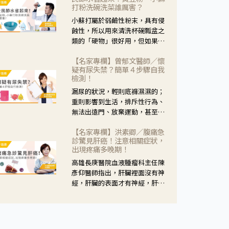
黃，當然就可以使用枸杞菊花
打粉洗碗洗菜誰厲害？
茶，但是枸杞的劑量要少，菊花
小蘇打屬於弱鹼性粉末，具有侵
的劑量要多；若是有以上症狀以
蝕性，所以用來清洗杯碗瓢盆之
外，眼睛還會有灼熱感，眼屎多
類的「硬物」很好用，但如果用
到會「牽絲」，也就是水樣分泌
於軟性的物質，像是洗菜，就要
物增加，這樣就是感染性結膜炎
【名家專欄】曾郁文醫師／懷
特別注意用法用量，使用過多或
了，這時候就要使用菊花、金銀
疑有尿失禁？簡單４步驟自我
是浸泡太久，容易腐蝕蔬菜的纖
花來治療；假如單純的眼睛乾
檢測！
維，讓菜軟掉不清脆。
澀，結膜沒有紅，眼睛周圍沒有
漏尿的狀況，輕則底褲濕濕的；
眼屎，這種情況是屬於「陰
重則影響到生活，排斥性行為、
虛」，就可以使用枸杞、蓮藕、
無法出遠門、放棄運動，甚至怕
麥門冬、山藥等比較滋潤的藥
身上有尿騷味，這些都是「尿失
材，效果就更顯著。
【名家專欄】洪素卿／腹痛急
禁」的症狀，長期下來不敢與朋
診驚見肝癌！注意相關症狀，
友往來，低潮陰霾造成憂鬱症。
出現疼痛多晚期！
高雄長庚醫院血液腫瘤科主任陳
彥仰醫師指出，肝臟裡面沒有神
經，肝臟的表面才有神經，肝臟
的腫瘤如果沒有侵犯到表面是不
會有疼痛的症狀，且如果腫瘤不
夠大，或是沒有遭到劇烈碰撞等
外力影響，多無明顯症狀，一旦