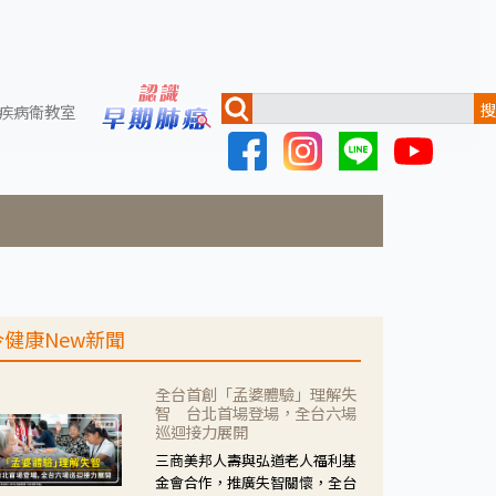
搜
疾病衛教室
今健康New新聞
全台首創「孟婆體驗」理解失
智 台北首場登場，全台六場
巡迴接力展開
三商美邦人壽與弘道老人福利基
金會合作，推廣失智關懷，全台