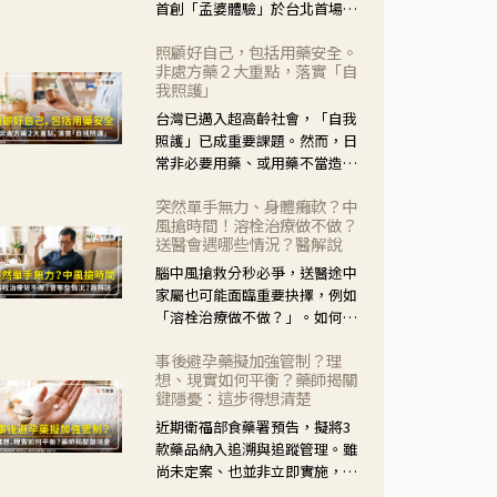
首創「孟婆體驗」於台北首場實
體講座溫馨登場。講座跳脫傳統
照顧好自己，包括用藥安全。
模式，用結合情境互動等豐富活
非處方藥２大重點，落實「自
動，將抽象的失智轉化為可感
我照護」
受、可討論的生活情境，並引導
台灣已邁入超高齡社會，「自我
民眾在家人開始出現改變時，以
照護」已成重要課題。然而，日
理解取代責備、以耐心回應不
常非必要用藥、或用藥不當造成
安。
身體影響屢見不鮮，用藥安全實
突然單手無力、身體癱軟？中
在重要。社團法人台灣自我照護
風搶時間！溶栓治療做不做？
產業協會 提出「非處方藥正確使
送醫會遇哪些情況？醫解說
用」與「藥師給力」，鼓勵民眾
腦中風搶救分秒必爭，送醫途中
建立安全且正確的自我照護習
家屬也可能面臨重要抉擇，例如
慣。
「溶栓治療做不做？」。如何搶
下救援黃金時間？台灣腦中風學
事後避孕藥擬加強管制？理
會理事長陳龍醫師解說！
想、現實如何平衡？藥師揭關
鍵隱憂：這步得想清楚
近期衛福部食藥署預告，擬將3
款藥品納入追溯與追蹤管理。雖
尚未定案、也並非立即實施，不
過消息一出仍掀起社會議論。王