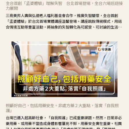
全台首創「孟婆體驗」理解失智 台北首場登場，全台六場巡迴接
力展開
三商美邦人壽與弘道老人福利基金會合作，推廣失智關懷，全台首創
「孟婆體驗」於台北首場實體講座溫馨登場。講座跳脫傳統模式，用結
合情境互動等豐富活動，將抽象的失智轉化為可感受、可討論的生活情
境，並引導民眾在家人開始出現改變時，以理解取代責備、以耐心回應
不安。
照顧好自己，包括用藥安全。非處方藥２大重點，落實「自我照
護」
台灣已邁入超高齡社會，「自我照護」已成重要課題。然而，日常非必
要用藥、或用藥不當造成身體影響屢見不鮮，用藥安全實在重要。社團