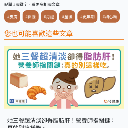
點擊 #關鍵字，看更多相關文章
#皮膚
#保養
#月經
#產後
#更年期
#胡心瀕
您也可能喜歡這些文章
她三餐超清淡卻得脂肪肝！營養師指關鍵：
真的別這樣吃。