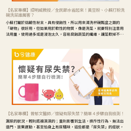
【名家專欄】招明威教授／全民節水省起來！黃豆粉、小蘇打粉洗
碗洗菜誰厲害？
小蘇打屬於弱鹼性粉末，具有侵蝕性，所以用來清洗杯碗瓢盆之類的
「硬物」很好用，但如果用於軟性的物質，像是洗菜，就要特別注意用
法用量，使用過多或是浸泡太久，容易腐蝕蔬菜的纖維，讓菜軟掉不清
脆。
【名家專欄】曾郁文醫師／懷疑有尿失禁？簡單４步驟自我檢測！
漏尿的狀況，輕則底褲濕濕的；重則影響到生活，排斥性行為、無法出
遠門、放棄運動，甚至怕身上有尿騷味，這些都是「尿失禁」的症狀，