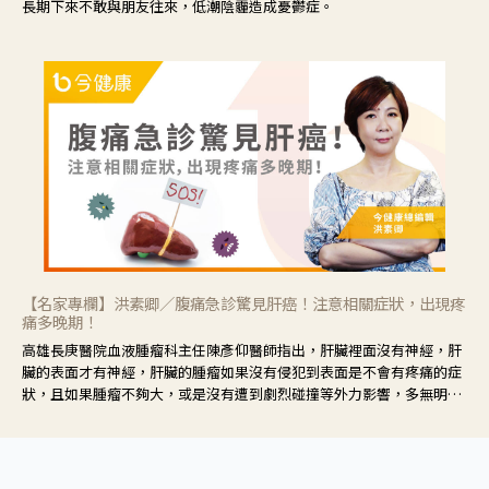
長期下來不敢與朋友往來，低潮陰霾造成憂鬱症。
【名家專欄】洪素卿／腹痛急診驚見肝癌！注意相關症狀，出現疼
痛多晚期！
高雄長庚醫院血液腫瘤科主任陳彥仰醫師指出，肝臟裡面沒有神經，肝
臟的表面才有神經，肝臟的腫瘤如果沒有侵犯到表面是不會有疼痛的症
狀，且如果腫瘤不夠大，或是沒有遭到劇烈碰撞等外力影響，多無明顯
症狀，一旦患者出現疲勞、食慾不振、體重減輕、上腹部悶痛、肝功能
異常、黃疸、腹部腫大、甚至上腸胃道出血、吐血等肝癌臨床症狀，多
數已是晚期。