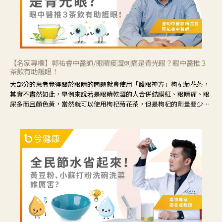
【名家專欄】郭祐睿中醫師/眼睛痠澀刺痛是青光眼？眼中醫推３
茶飲有助護眼！
大部分的患者覺得關於眼睛的問題就會使用「護眼神方」枸杞菊花茶，
其實不盡然如此，舉例來說若是眼睛乾澀的人合併結膜紅、眼睛痛、眼
屎多而且顏色黃，當然就可以使用枸杞菊花茶，但是枸杞的劑量要少，
菊花的劑量要多；若是有以上症狀以外，眼睛還會有灼熱感，眼屎多到
會「牽絲」，也就是水樣分泌物增加，這樣就是感染性結膜炎了，這時
候就要使用菊花、金銀花來治療；假如單純的眼睛乾澀，結膜沒有紅，
眼睛周圍沒有眼屎，這種情況是屬於「陰虛」，就可以使用枸杞、蓮
藕、麥門冬、山藥等比較滋潤的藥材，效果就更顯著。