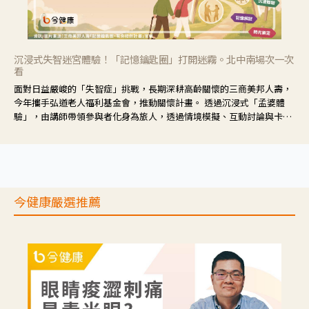
沉浸式失智迷宮體驗！「記憶鑰匙圈」打開迷霧。北中南場次一次
看
面對日益嚴峻的「失智症」挑戰，長期深耕高齡關懷的三商美邦人壽，
今年攜手弘道老人福利基金會，推動關懷計畫。 透過沉浸式「孟婆體
驗」，由講師帶領參與者化身為旅人，透過情境模擬、互動討論與卡牌
推理等，讓參與者親身感受失智症者在記憶迷宮中面臨的混亂、判斷困
難與生活挑戰。
今健康嚴選推薦