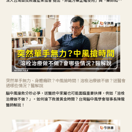
法人台灣自我照護產業協會 提出「非處方藥正確使用」與「藥師給
力」，鼓勵民眾建立安全且正確的自我照護習慣。
突然單手無力、身體癱軟？中風搶時間！溶栓治療做不做？送醫會
遇哪些情況？醫解說
腦中風搶救分秒必爭，送醫途中家屬也可能面臨重要抉擇，例如「溶栓
治療做不做？」。如何搶下救援黃金時間？台灣腦中風學會理事長陳龍
醫師解說！