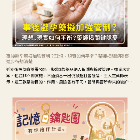
事後避孕藥擬加強管制？理想、現實如何平衡？藥師揭關鍵隱憂：
這步得想清楚
近期衛福部食藥署預告，擬將3款藥品納入追溯與追蹤管理。雖尚未定
案、也並非立即實施，不過消息一出仍掀起社會議論。王人杰藥師表
示，這三款藥物目的、作用、風險各有不同，管制與否所帶來的後許影
響也不同，可先了解其特性。