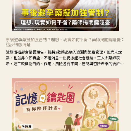
事後避孕藥擬加強管制？理想、現實如何平衡？藥師揭關鍵隱憂：
這步得想清楚
近期衛福部食藥署預告，擬將3款藥品納入追溯與追蹤管理。雖尚未定
案、也並非立即實施，不過消息一出仍掀起社會議論。王人杰藥師表
示，這三款藥物目的、作用、風險各有不同，管制與否所帶來的後許影
響也不同，可先了解其特性。