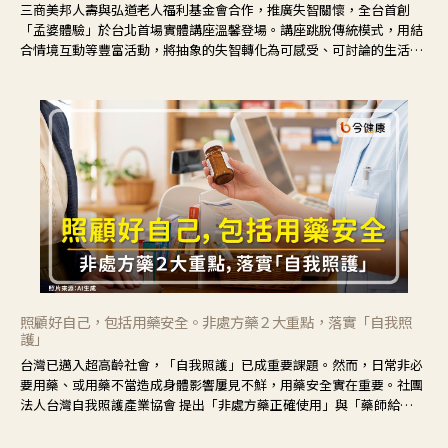
三商美邦人壽與弘道老人福利基金會合作，推廣失智關懷，全台首創
「孟婆體驗」於台北首場實體講座溫馨登場。講座跳脫傳統模式，用結
合情境互動等豐富活動，將抽象的失智轉化為可感受、可討論的生活情
境，並引導民眾在家人開始出現改變時，以理解取代責備、以耐心回應
不安。
照顧好自己，包括用藥安全。非處方藥２大重點，落實「自我照
護」
台灣已邁入超高齡社會，「自我照護」已成重要課題。然而，日常非必
要用藥、或用藥不當造成身體影響屢見不鮮，用藥安全實在重要。社團
法人台灣自我照護產業協會 提出「非處方藥正確使用」與「藥師給
力」，鼓勵民眾建立安全且正確的自我照護習慣。