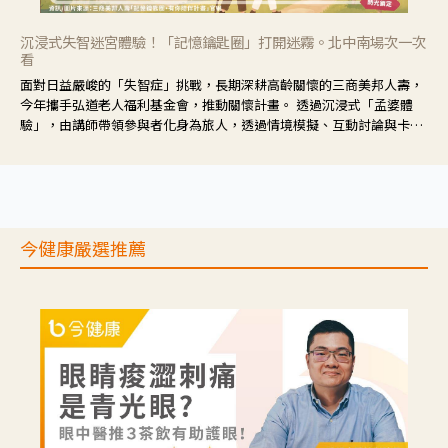
沉浸式失智迷宮體驗！「記憶鑰匙圈」打開迷霧。北中南場次一次
看
面對日益嚴峻的「失智症」挑戰，長期深耕高齡關懷的三商美邦人壽，
今年攜手弘道老人福利基金會，推動關懷計畫。 透過沉浸式「孟婆體
驗」，由講師帶領參與者化身為旅人，透過情境模擬、互動討論與卡牌
推理等，讓參與者親身感受失智症者在記憶迷宮中面臨的混亂、判斷困
難與生活挑戰。
今健康嚴選推薦