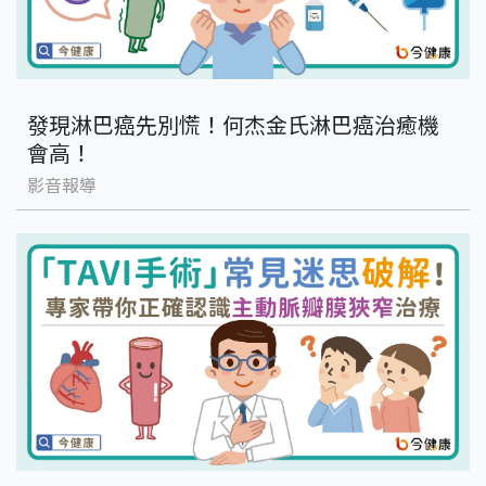
發現淋巴癌先別慌！何杰金氏淋巴癌治癒機
會高！
影音報導