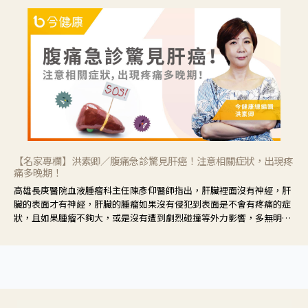
【名家專欄】洪素卿／腹痛急診驚見肝癌！注意相關症狀，出現疼
痛多晚期！
高雄長庚醫院血液腫瘤科主任陳彥仰醫師指出，肝臟裡面沒有神經，肝
臟的表面才有神經，肝臟的腫瘤如果沒有侵犯到表面是不會有疼痛的症
狀，且如果腫瘤不夠大，或是沒有遭到劇烈碰撞等外力影響，多無明顯
症狀，一旦患者出現疲勞、食慾不振、體重減輕、上腹部悶痛、肝功能
異常、黃疸、腹部腫大、甚至上腸胃道出血、吐血等肝癌臨床症狀，多
數已是晚期。