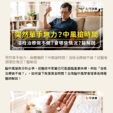
突然單手無力、身體癱軟？中風搶時間！溶栓治療做不做？送醫會
遇哪些情況？醫解說
腦中風搶救分秒必爭，送醫途中家屬也可能面臨重要抉擇，例如「溶栓
治療做不做？」。如何搶下救援黃金時間？台灣腦中風學會理事長陳龍
醫師解說！