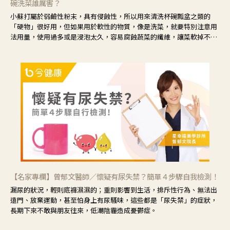
碗洗菜誰厲害？
小蘇打屬於弱鹼性粉末，具有侵蝕性，所以用來清洗杯碗瓢盆之類的
「硬物」很好用，但如果用於軟性的物質，像是洗菜，就要特別注意用
法用量，使用過多或是浸泡太久，容易腐蝕蔬菜的纖維，讓菜軟掉不清
脆。
【名家專欄】曾郁文醫師／懷疑有尿失禁？簡單４步驟自我檢測！
漏尿的狀況，輕則底褲濕濕的；重則影響到生活，排斥性行為、無法出
遠門、放棄運動，甚至怕身上有尿騷味，這些都是「尿失禁」的症狀，
長期下來不敢與朋友往來，低潮陰霾造成憂鬱症。