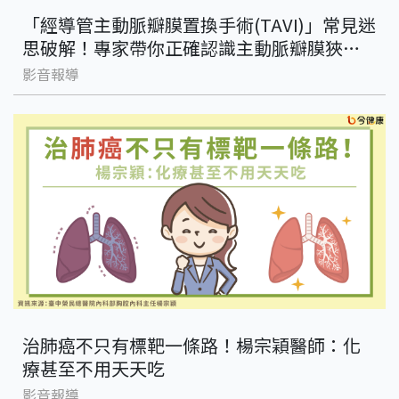
「經導管主動脈瓣膜置換手術(TAVI)」常見迷
思破解！專家帶你正確認識主動脈瓣膜狹窄
治療
影音報導
治肺癌不只有標靶一條路！楊宗穎醫師：化
療甚至不用天天吃
影音報導