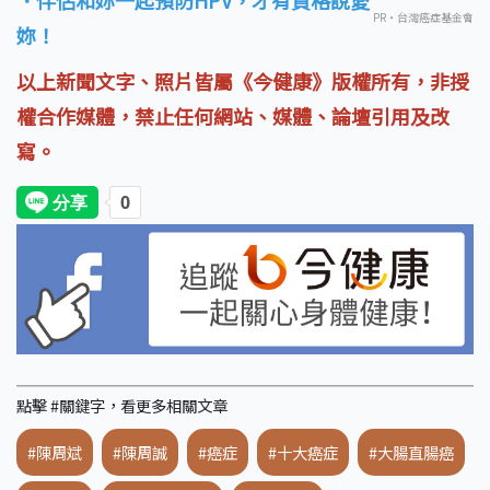
．伴侶和妳一起預防HPV，才有資格說愛
PR・台灣癌症基金會
妳！
以上新聞文字、照片皆屬《今健康》版權所有，非授
權合作媒體，禁止任何網站、媒體、論壇引用及改
寫。
點擊 #關鍵字，看更多相關文章
#陳周斌
#陳周誠
#癌症
#十大癌症
#大腸直腸癌