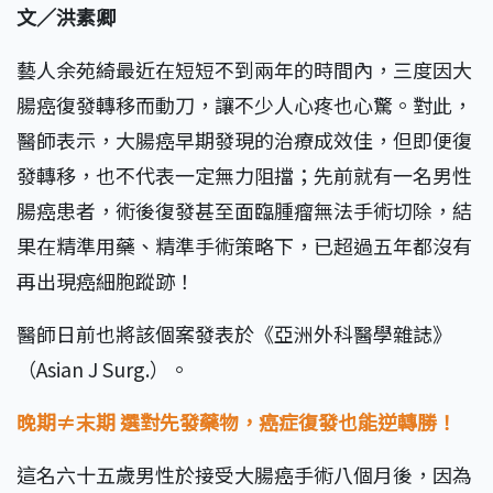
文／洪素卿
藝人余苑綺最近在短短不到兩年的時間內，三度因大
腸癌復發轉移而動刀，讓不少人心疼也心驚。對此，
醫師表示，大腸癌早期發現的治療成效佳，但即便復
發轉移，也不代表一定無力阻擋；先前就有一名男性
腸癌患者，術後復發甚至面臨腫瘤無法手術切除，結
果在精準用藥、精準手術策略下，已超過五年都沒有
再出現癌細胞蹤跡！
醫師日前也將該個案發表於《亞洲外科醫學雜誌》
（Asian J Surg.）。
晚期≠末期 選對先發藥物，癌症復發也能逆轉勝！
這名六十五歲男性於接受大腸癌手術八個月後，因為