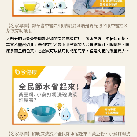
【名家專欄】郭祐睿中醫師/眼睛痠澀刺痛是青光眼？眼中醫推３
茶飲有助護眼！
大部分的患者覺得關於眼睛的問題就會使用「護眼神方」枸杞菊花茶，
其實不盡然如此，舉例來說若是眼睛乾澀的人合併結膜紅、眼睛痛、眼
屎多而且顏色黃，當然就可以使用枸杞菊花茶，但是枸杞的劑量要少，
菊花的劑量要多；若是有以上症狀以外，眼睛還會有灼熱感，眼屎多到
會「牽絲」，也就是水樣分泌物增加，這樣就是感染性結膜炎了，這時
候就要使用菊花、金銀花來治療；假如單純的眼睛乾澀，結膜沒有紅，
眼睛周圍沒有眼屎，這種情況是屬於「陰虛」，就可以使用枸杞、蓮
藕、麥門冬、山藥等比較滋潤的藥材，效果就更顯著。
【名家專欄】招明威教授／全民節水省起來！黃豆粉、小蘇打粉洗