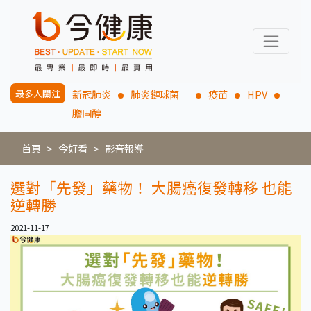
最多人關注
新冠肺炎
肺炎鏈球菌
疫苗
HPV
膽固醇
首頁
今好看
影音報導
選對「先發」藥物！ 大腸癌復發轉移 也能
逆轉勝
2021-11-17