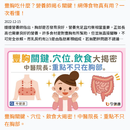
豐胸吃什麼？營養師揭６關鍵！網傳食物真有用？一
次看懂！
2022-12-15
嫚嫚營養師指出，胸部是否發育良好，營養充足且均衡相當重要，正如長
高也需要良好的營養。許多食材是對豐胸有所幫助，但並無直接關聯，不
可完全依賴。而乳房約有2/3是由脂肪累積組成，若無肥胖問題不建議在
發育階段瘦身。而適度的按摩也有助暢通乳腺、促進胸部生長。鍛鍊肌肉
撐起脂肪下的胸大肌，可墊厚胸部，看起來也更豐滿堅挺。良好的睡眠也
是發育關鍵。
豐胸關鍵、穴位、飲食大揭密！中醫院長：重點不只
在胸部。