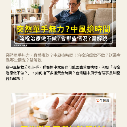
突然單手無力、身體癱軟？中風搶時間！溶栓治療做不做？送醫會
遇哪些情況？醫解說
腦中風搶救分秒必爭，送醫途中家屬也可能面臨重要抉擇，例如「溶栓
治療做不做？」。如何搶下救援黃金時間？台灣腦中風學會理事長陳龍
醫師解說！