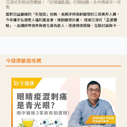
沉浸式失智迷宮體驗！「記憶鑰匙圈」打開迷霧。北中南場次一次
看
面對日益嚴峻的「失智症」挑戰，長期深耕高齡關懷的三商美邦人壽，
今年攜手弘道老人福利基金會，推動關懷計畫。 透過沉浸式「孟婆體
驗」，由講師帶領參與者化身為旅人，透過情境模擬、互動討論與卡牌
推理等，讓參與者親身感受失智症者在記憶迷宮中面臨的混亂、判斷困
難與生活挑戰。
今健康嚴選推薦