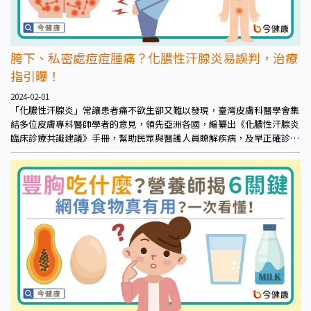
胯下、私密處痘痘腫痛？化膿性汗腺炎易誤判，治療
指引曝！
2024-02-01
「化膿性汗腺炎」常讓患者痛不欲生卻又難以發現，臺灣皮膚科醫學會集
結多位皮膚專科醫師學者的意見，領先亞洲各國，編纂出《化膿性汗腺炎
臨床診療共識建議》手冊，幫助民眾與醫護人員瞭解疾病，及早正確診療
與照護。