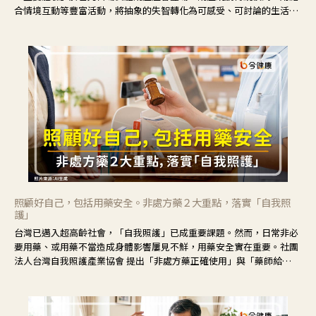
合情境互動等豐富活動，將抽象的失智轉化為可感受、可討論的生活情
境，並引導民眾在家人開始出現改變時，以理解取代責備、以耐心回應
不安。
照顧好自己，包括用藥安全。非處方藥２大重點，落實「自我照
護」
台灣已邁入超高齡社會，「自我照護」已成重要課題。然而，日常非必
要用藥、或用藥不當造成身體影響屢見不鮮，用藥安全實在重要。社團
法人台灣自我照護產業協會 提出「非處方藥正確使用」與「藥師給
力」，鼓勵民眾建立安全且正確的自我照護習慣。