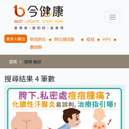
最多人關注
新冠肺炎
肺炎鏈球菌
疫苗
HPV
膽固醇
首頁
搜尋 胸部
搜尋結果 4 筆數