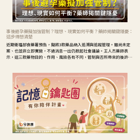
事後避孕藥擬加強管制？理想、現實如何平衡？藥師揭關鍵隱憂：
這步得想清楚
近期衛福部食藥署預告，擬將3款藥品納入追溯與追蹤管理。雖尚未定
案、也並非立即實施，不過消息一出仍掀起社會議論。王人杰藥師表
示，這三款藥物目的、作用、風險各有不同，管制與否所帶來的後許影
響也不同，可先了解其特性。