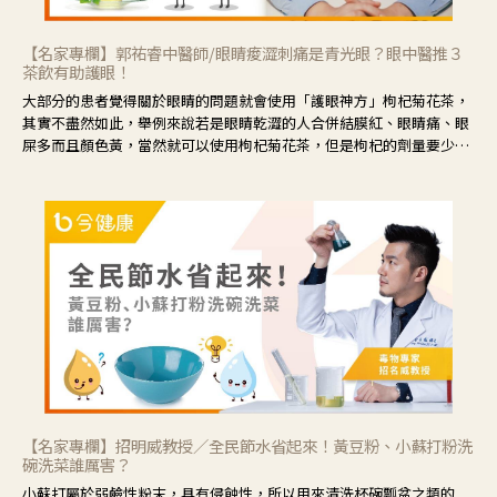
【名家專欄】郭祐睿中醫師/眼睛痠澀刺痛是青光眼？眼中醫推３
茶飲有助護眼！
大部分的患者覺得關於眼睛的問題就會使用「護眼神方」枸杞菊花茶，
其實不盡然如此，舉例來說若是眼睛乾澀的人合併結膜紅、眼睛痛、眼
屎多而且顏色黃，當然就可以使用枸杞菊花茶，但是枸杞的劑量要少，
菊花的劑量要多；若是有以上症狀以外，眼睛還會有灼熱感，眼屎多到
會「牽絲」，也就是水樣分泌物增加，這樣就是感染性結膜炎了，這時
候就要使用菊花、金銀花來治療；假如單純的眼睛乾澀，結膜沒有紅，
眼睛周圍沒有眼屎，這種情況是屬於「陰虛」，就可以使用枸杞、蓮
藕、麥門冬、山藥等比較滋潤的藥材，效果就更顯著。
【名家專欄】招明威教授／全民節水省起來！黃豆粉、小蘇打粉洗
碗洗菜誰厲害？
小蘇打屬於弱鹼性粉末，具有侵蝕性，所以用來清洗杯碗瓢盆之類的