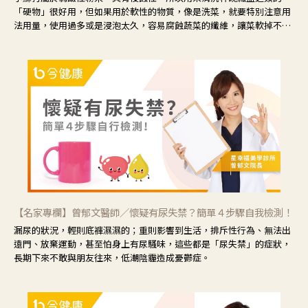
「硬物」很好用，但如果用於軟性的物質，像是洗菜，就要特別注意用
法用量，使用過多或是浸泡太久，容易腐蝕蔬菜的纖維，讓菜軟掉不清
脆。
【名家專欄】曾郁文醫師／懷疑有尿失禁？簡單４步驟自我檢測！
漏尿的狀況，輕則底褲濕濕的；重則影響到生活，排斥性行為、無法出
遠門、放棄運動，甚至怕身上有尿騷味，這些都是「尿失禁」的症狀，
長期下來不敢與朋友往來，低潮陰霾造成憂鬱症。