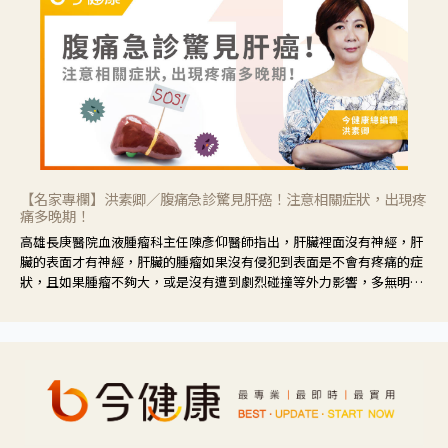
【名家專欄】洪素卿／腹痛急診驚見肝癌！注意相關症狀，出現疼
痛多晚期！
高雄長庚醫院血液腫瘤科主任陳彥仰醫師指出，肝臟裡面沒有神經，肝
臟的表面才有神經，肝臟的腫瘤如果沒有侵犯到表面是不會有疼痛的症
狀，且如果腫瘤不夠大，或是沒有遭到劇烈碰撞等外力影響，多無明顯
症狀，一旦患者出現疲勞、食慾不振、體重減輕、上腹部悶痛、肝功能
異常、黃疸、腹部腫大、甚至上腸胃道出血、吐血等肝癌臨床症狀，多
數已是晚期。