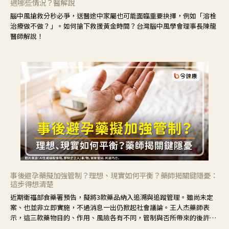
遇哪些情況？醫解說
腦中風搶救分秒必爭，送醫途中家屬也可能面臨重要抉擇，例如「溶栓
治療做不做？」。如何搶下救援黃金時間？台灣腦中風學會理事長陳龍
醫師解說！
事後避孕藥擬加強管制？理想、現實如何平衡？藥師揭關鍵隱憂：
這步得想清楚
近期衛福部食藥署預告，擬將3款藥品納入追溯與追蹤管理。雖尚未定
案、也並非立即實施，不過消息一出仍掀起社會議論。王人杰藥師表
示，這三款藥物目的、作用、風險各有不同，管制與否所帶來的後許影
響也不同，可先了解其特性。