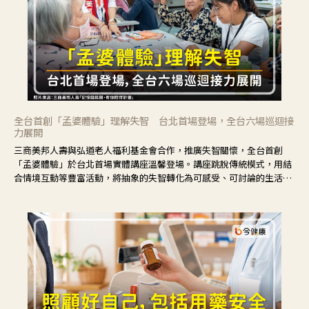
全台首創「孟婆體驗」理解失智 台北首場登場，全台六場巡迴接
力展開
三商美邦人壽與弘道老人福利基金會合作，推廣失智關懷，全台首創
「孟婆體驗」於台北首場實體講座溫馨登場。講座跳脫傳統模式，用結
合情境互動等豐富活動，將抽象的失智轉化為可感受、可討論的生活情
境，並引導民眾在家人開始出現改變時，以理解取代責備、以耐心回應
不安。