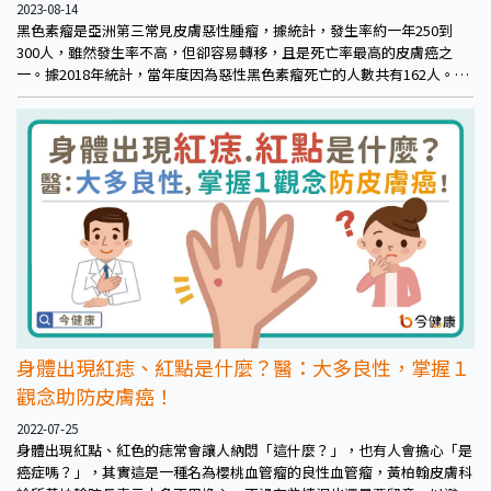
2023-08-14
黑色素瘤是亞洲第三常見皮膚惡性腫瘤，據統計，發生率約一年250到
300人，雖然發生率不高，但卻容易轉移，且是死亡率最高的皮膚癌之
一。據2018年統計，當年度因為惡性黑色素瘤死亡的人數共有162人。所
幸，現在晚期黑色素瘤治療已進入精準醫療時代，可以針對對應的基因突
變，如：BRAF進行標靶治療，而無突變者，也有機會使用免疫治療，維
持一段無復發時間及良好的生活品質。
身體出現紅痣、紅點是什麼？醫：大多良性，掌握１
觀念助防皮膚癌！
2022-07-25
身體出現紅點、紅色的痣常會讓人納悶「這什麼？」，也有人會擔心「是
癌症嗎？」，其實這是一種名為櫻桃血管瘤的良性血管瘤，黃柏翰皮膚科