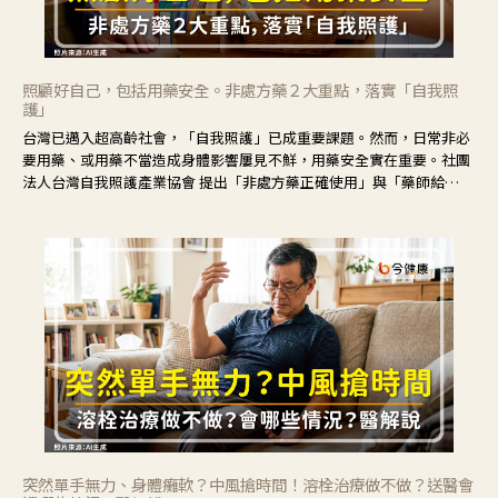
照顧好自己，包括用藥安全。非處方藥２大重點，落實「自我照
護」
台灣已邁入超高齡社會，「自我照護」已成重要課題。然而，日常非必
要用藥、或用藥不當造成身體影響屢見不鮮，用藥安全實在重要。社團
法人台灣自我照護產業協會 提出「非處方藥正確使用」與「藥師給
力」，鼓勵民眾建立安全且正確的自我照護習慣。
突然單手無力、身體癱軟？中風搶時間！溶栓治療做不做？送醫會