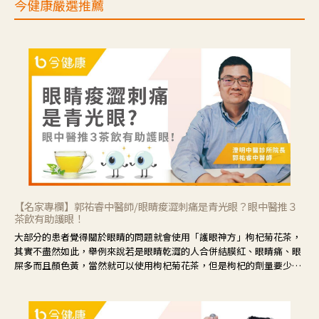
今健康嚴選推薦
【名家專欄】郭祐睿中醫師/眼睛痠澀刺痛是青光眼？眼中醫推３
茶飲有助護眼！
大部分的患者覺得關於眼睛的問題就會使用「護眼神方」枸杞菊花茶，
其實不盡然如此，舉例來說若是眼睛乾澀的人合併結膜紅、眼睛痛、眼
屎多而且顏色黃，當然就可以使用枸杞菊花茶，但是枸杞的劑量要少，
菊花的劑量要多；若是有以上症狀以外，眼睛還會有灼熱感，眼屎多到
會「牽絲」，也就是水樣分泌物增加，這樣就是感染性結膜炎了，這時
候就要使用菊花、金銀花來治療；假如單純的眼睛乾澀，結膜沒有紅，