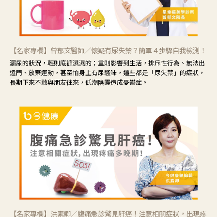
【名家專欄】曾郁文醫師／懷疑有尿失禁？簡單４步驟自我檢測！
漏尿的狀況，輕則底褲濕濕的；重則影響到生活，排斥性行為、無法出
遠門、放棄運動，甚至怕身上有尿騷味，這些都是「尿失禁」的症狀，
長期下來不敢與朋友往來，低潮陰霾造成憂鬱症。
【名家專欄】洪素卿／腹痛急診驚見肝癌！注意相關症狀，出現疼