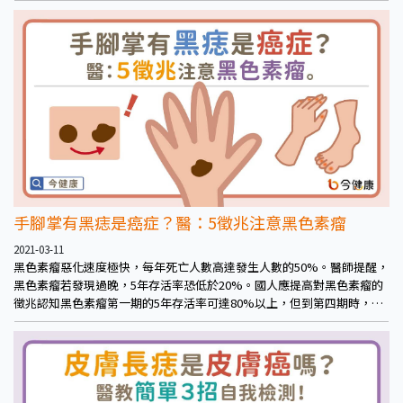
手腳掌有黑痣是癌症？醫：5徵兆注意黑色素瘤
2021-03-11
黑色素瘤惡化速度極快，每年死亡人數高達發生人數的50%。醫師提醒，
黑色素瘤若發現過晚，5年存活率恐低於20%。國人應提高對黑色素瘤的
徵兆認知黑色素瘤第一期的5年存活率可達80%以上，但到第四期時，生
存率降到只剩10%。再加上癌細胞會沿著淋巴管轉移到其他部位，會建議
進行「前哨淋巴結」檢查。若已有局部淋巴結或遠端轉移，就需搭配標
靶、免疫治療降低復發率。