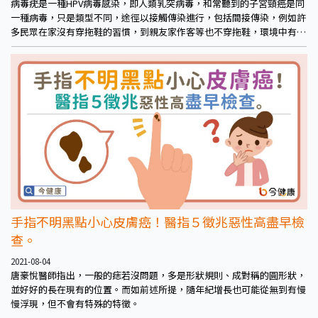
病毒疣是一種HPV病毒感染，即人類乳突病毒，和常聽到的子宮頸癌是同
一種病毒，只是類型不同，途徑以接觸傳染進行，包括間接傳染，例如許
多民眾在家沒有穿拖鞋的習慣，到親友家作客等也不穿拖鞋，環境中有病
毒就有可能受到感染。另外像是夏季去游泳池、冬季泡溫泉等，這些赤腳
的公共場所，自然也是存在一定程度的風險，提醒民眾日常應保持穿拖
鞋、室內拖等習慣，以利作可控的防範。
手指不明黑點小心皮膚癌！醫指５徵兆惡性高盡早檢
查。
2021-08-04
唐豪悅醫師指出，一般的痣若沒問題，多是形狀規則、成對稱的圓形狀，
並好好的長在現有的位置。而如前述所提，隨年紀增長也可能從無到有慢
慢浮現，但不會有特殊的特徵。