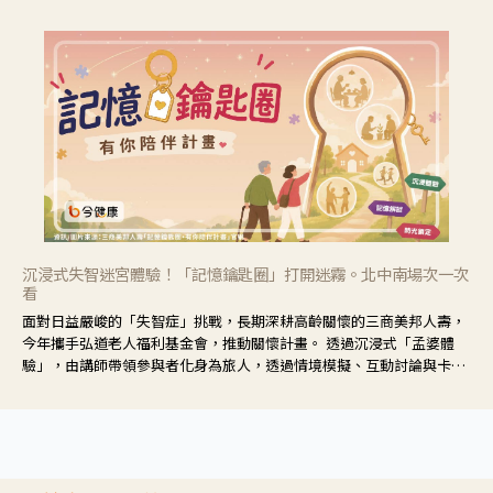
沉浸式失智迷宮體驗！「記憶鑰匙圈」打開迷霧。北中南場次一次
看
面對日益嚴峻的「失智症」挑戰，長期深耕高齡關懷的三商美邦人壽，
今年攜手弘道老人福利基金會，推動關懷計畫。 透過沉浸式「孟婆體
驗」，由講師帶領參與者化身為旅人，透過情境模擬、互動討論與卡牌
推理等，讓參與者親身感受失智症者在記憶迷宮中面臨的混亂、判斷困
難與生活挑戰。