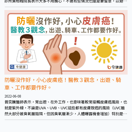
診所黃柏翰院長表示大多不用擔心，不過有些情況也還是要留意，以避免
將皮膚癌誤認而延誤治療。
防曬沒作好，小心皮膚癌！醫教３觀念，出遊、騎
車、工作都要作好。
2022-06-08
曾奕騰醫師表示，常出遊、在外工作，也意味著較常接觸皮膚癌風險，也
就是紫外線，不論是UVA、UVB、UVC這些都有皮膚致癌的風險（UVC雖
然大部分被臭氧層阻隔，但因臭氧層漸少，人體曝露機會增加）特別是經
常曬傷者，這正代表著皮膚對紫外線這項致癌風險已吸收過量，造成短期
可見的結果，若持續如此，恐使皮膚癌上身。