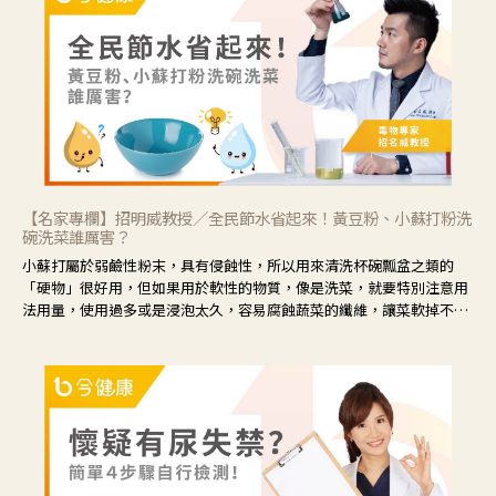
眼睛周圍沒有眼屎，這種情況是屬於「陰虛」，就可以使用枸杞、蓮
藕、麥門冬、山藥等比較滋潤的藥材，效果就更顯著。
【名家專欄】招明威教授／全民節水省起來！黃豆粉、小蘇打粉洗
碗洗菜誰厲害？
小蘇打屬於弱鹼性粉末，具有侵蝕性，所以用來清洗杯碗瓢盆之類的
「硬物」很好用，但如果用於軟性的物質，像是洗菜，就要特別注意用
法用量，使用過多或是浸泡太久，容易腐蝕蔬菜的纖維，讓菜軟掉不清
脆。