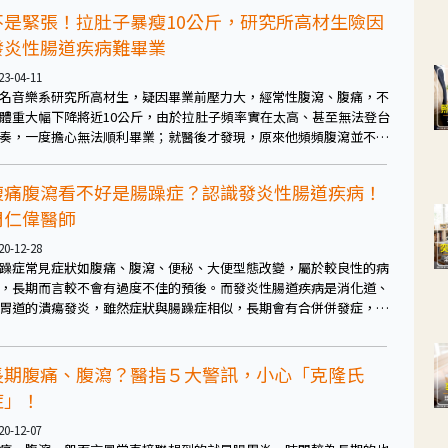
挑選合適治療策略，現在也有機會申請生物製劑或小分子藥物治療，
不是緊張！拉肚子暴瘦10公斤，研究所高材生險因
望達到症狀緩解，以及黏膜完全癒合，真正改善預後。
發炎性腸道疾病難畢業
23-04-11
名音樂系研究所高材生，疑因畢業前壓力大，經常性腹瀉、腹痛，不
體重大幅下降將近10公斤，由於拉肚子頻率實在太高、甚至無法登台
奏，一度擔心無法順利畢業；就醫後才發現，原來他頻頻腹瀉並不單
只是太緊張，而是罹患了「發炎性腸道疾病」！
腹痛腹瀉看不好是腸躁症？認識發炎性腸道疾病！
周仁偉醫師
20-12-28
躁症常見症狀如腹痛、腹瀉、便秘、大便型態改變，屬於較良性的病
，長期而言較不會有過度不佳的預後。而發炎性腸道疾病是消化道、
胃道的潰瘍發炎，雖然症狀與腸躁症相似，長期會有合併併發症，病
隨時間惡化之虞。
長期腹痛、腹瀉？醫指５大警訊，小心「克隆氏
症」！
20-12-07