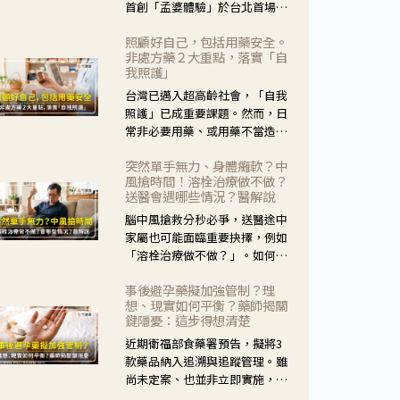
首創「孟婆體驗」於台北首場實
體講座溫馨登場。講座跳脫傳統
照顧好自己，包括用藥安全。
模式，用結合情境互動等豐富活
非處方藥２大重點，落實「自
動，將抽象的失智轉化為可感
我照護」
受、可討論的生活情境，並引導
台灣已邁入超高齡社會，「自我
民眾在家人開始出現改變時，以
照護」已成重要課題。然而，日
理解取代責備、以耐心回應不
常非必要用藥、或用藥不當造成
安。
身體影響屢見不鮮，用藥安全實
突然單手無力、身體癱軟？中
在重要。社團法人台灣自我照護
風搶時間！溶栓治療做不做？
產業協會 提出「非處方藥正確使
送醫會遇哪些情況？醫解說
用」與「藥師給力」，鼓勵民眾
腦中風搶救分秒必爭，送醫途中
建立安全且正確的自我照護習
家屬也可能面臨重要抉擇，例如
慣。
「溶栓治療做不做？」。如何搶
下救援黃金時間？台灣腦中風學
事後避孕藥擬加強管制？理
會理事長陳龍醫師解說！
想、現實如何平衡？藥師揭關
鍵隱憂：這步得想清楚
近期衛福部食藥署預告，擬將3
款藥品納入追溯與追蹤管理。雖
尚未定案、也並非立即實施，不
過消息一出仍掀起社會議論。王