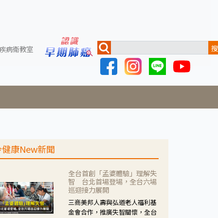
搜
疾病衛教室
今健康New新聞
全台首創「孟婆體驗」理解失
智 台北首場登場，全台六場
巡迴接力展開
三商美邦人壽與弘道老人福利基
金會合作，推廣失智關懷，全台