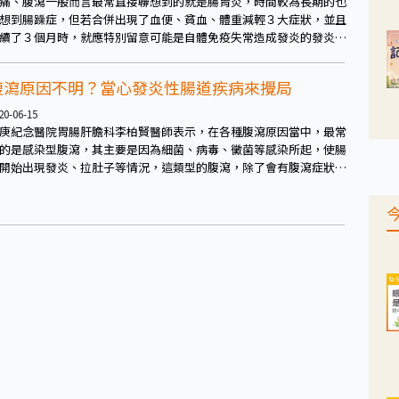
痛、腹瀉一般而言最常直接聯想到的就是腸胃炎，時間較為長期的也
想到腸躁症，但若合併出現了血便、貧血、體重減輕３大症狀，並且
續了３個月時，就應特別留意可能是自體免疫失常造成發炎的發炎性
道疾病。
腹瀉原因不明？當心發炎性腸道疾病來攪局
20-06-15
庚紀念醫院胃腸肝膽科李柏賢醫師表示，在各種腹瀉原因當中，最常
的是感染型腹瀉，其主要是因為細菌、病毒、黴菌等感染所起，使腸
開始出現發炎、拉肚子等情況，這類型的腹瀉，除了會有腹瀉症狀之
，最重要的是還會有原本的主要症狀，如武漢肺炎會有腹瀉症狀，但
要的症狀還是肺炎、上呼吸道症狀為主。而感染型腹瀉通常屬於急性
瀉，過了之後就好轉了。