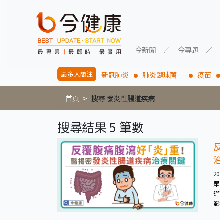
今新聞
今專題
最多人關注
新冠肺炎
肺炎鏈球菌
疫苗
首頁
搜尋 發炎性腸道疾病
搜尋結果 5 筆數
20
眾
道
影
來