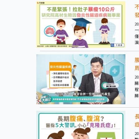
況
希
20
一
僅
演
純
20
腸
程
腸
程
20