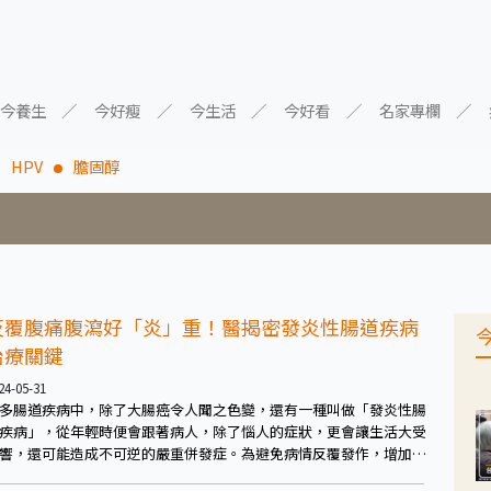
今養生
今好瘦
今生活
今好看
名家專欄
HPV
膽固醇
反覆腹痛腹瀉好「炎」重！醫揭密發炎性腸道疾病
治療關鍵
24-05-31
多腸道疾病中，除了大腸癌令人聞之色變，還有一種叫做「發炎性腸
疾病」，從年輕時便會跟著病人，除了惱人的症狀，更會讓生活大受
響，還可能造成不可逆的嚴重併發症。為避免病情反覆發作，增加未
反覆住院及手術比例，需要正確診斷及多專科團隊協助，依照患者病