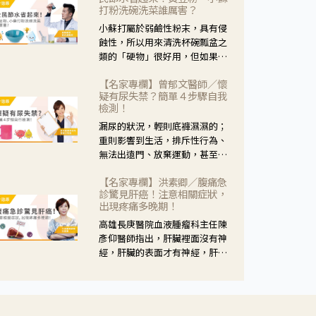
黃，當然就可以使用枸杞菊花
打粉洗碗洗菜誰厲害？
茶，但是枸杞的劑量要少，菊花
小蘇打屬於弱鹼性粉末，具有侵
的劑量要多；若是有以上症狀以
蝕性，所以用來清洗杯碗瓢盆之
外，眼睛還會有灼熱感，眼屎多
類的「硬物」很好用，但如果用
到會「牽絲」，也就是水樣分泌
於軟性的物質，像是洗菜，就要
物增加，這樣就是感染性結膜炎
【名家專欄】曾郁文醫師／懷
特別注意用法用量，使用過多或
了，這時候就要使用菊花、金銀
疑有尿失禁？簡單４步驟自我
是浸泡太久，容易腐蝕蔬菜的纖
花來治療；假如單純的眼睛乾
檢測！
維，讓菜軟掉不清脆。
澀，結膜沒有紅，眼睛周圍沒有
漏尿的狀況，輕則底褲濕濕的；
眼屎，這種情況是屬於「陰
重則影響到生活，排斥性行為、
虛」，就可以使用枸杞、蓮藕、
無法出遠門、放棄運動，甚至怕
麥門冬、山藥等比較滋潤的藥
身上有尿騷味，這些都是「尿失
材，效果就更顯著。
【名家專欄】洪素卿／腹痛急
禁」的症狀，長期下來不敢與朋
診驚見肝癌！注意相關症狀，
友往來，低潮陰霾造成憂鬱症。
出現疼痛多晚期！
高雄長庚醫院血液腫瘤科主任陳
彥仰醫師指出，肝臟裡面沒有神
經，肝臟的表面才有神經，肝臟
的腫瘤如果沒有侵犯到表面是不
會有疼痛的症狀，且如果腫瘤不
夠大，或是沒有遭到劇烈碰撞等
外力影響，多無明顯症狀，一旦