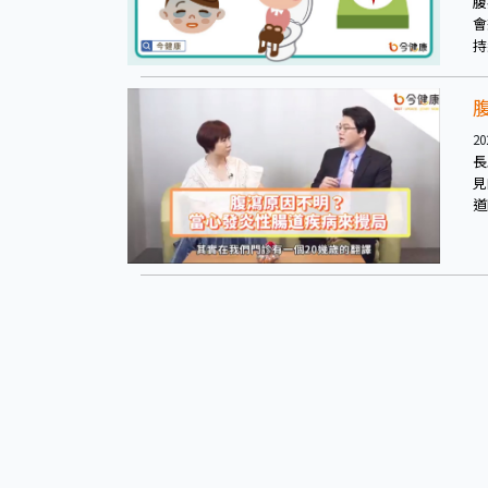
腹
會
持
腸
20
長
見
道
外
主
腹