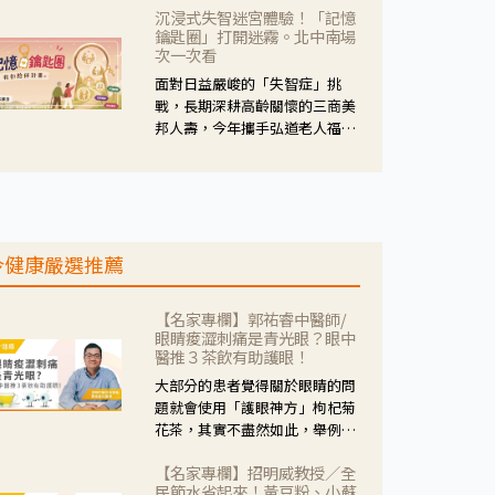
沉浸式失智迷宮體驗！「記憶
人杰藥師表示，這三款藥物目
鑰匙圈」打開迷霧。北中南場
的、作用、風險各有不同，管制
次一次看
與否所帶來的後許影響也不同，
面對日益嚴峻的「失智症」挑
可先了解其特性。
戰，長期深耕高齡關懷的三商美
邦人壽，今年攜手弘道老人福利
基金會，推動關懷計畫。 透過沉
浸式「孟婆體驗」，由講師帶領
參與者化身為旅人，透過情境模
擬、互動討論與卡牌推理等，讓
參與者親身感受失智症者在記憶
今健康嚴選推薦
迷宮中面臨的混亂、判斷困難與
生活挑戰。
【名家專欄】郭祐睿中醫師/
眼睛痠澀刺痛是青光眼？眼中
醫推３茶飲有助護眼！
大部分的患者覺得關於眼睛的問
題就會使用「護眼神方」枸杞菊
花茶，其實不盡然如此，舉例來
說若是眼睛乾澀的人合併結膜
【名家專欄】招明威教授／全
紅、眼睛痛、眼屎多而且顏色
民節水省起來！黃豆粉、小蘇