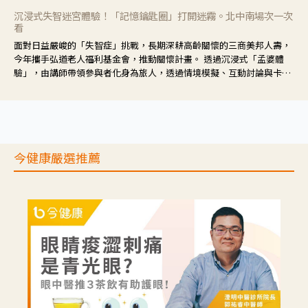
沉浸式失智迷宮體驗！「記憶鑰匙圈」打開迷霧。北中南場次一次
看
面對日益嚴峻的「失智症」挑戰，長期深耕高齡關懷的三商美邦人壽，
今年攜手弘道老人福利基金會，推動關懷計畫。 透過沉浸式「孟婆體
驗」，由講師帶領參與者化身為旅人，透過情境模擬、互動討論與卡牌
推理等，讓參與者親身感受失智症者在記憶迷宮中面臨的混亂、判斷困
難與生活挑戰。
今健康嚴選推薦