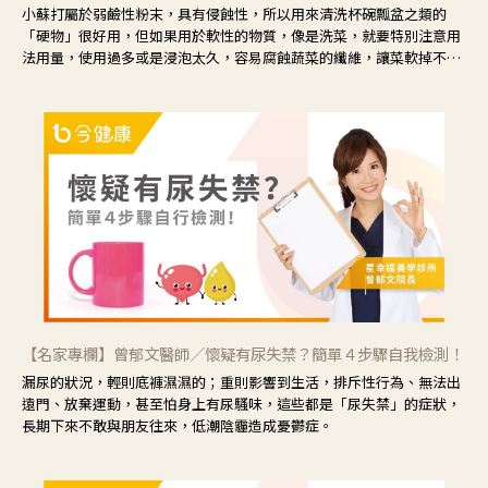
小蘇打屬於弱鹼性粉末，具有侵蝕性，所以用來清洗杯碗瓢盆之類的
「硬物」很好用，但如果用於軟性的物質，像是洗菜，就要特別注意用
法用量，使用過多或是浸泡太久，容易腐蝕蔬菜的纖維，讓菜軟掉不清
脆。
【名家專欄】曾郁文醫師／懷疑有尿失禁？簡單４步驟自我檢測！
漏尿的狀況，輕則底褲濕濕的；重則影響到生活，排斥性行為、無法出
遠門、放棄運動，甚至怕身上有尿騷味，這些都是「尿失禁」的症狀，
長期下來不敢與朋友往來，低潮陰霾造成憂鬱症。