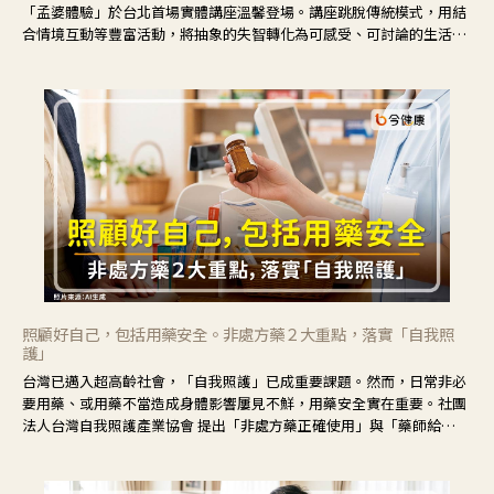
「孟婆體驗」於台北首場實體講座溫馨登場。講座跳脫傳統模式，用結
合情境互動等豐富活動，將抽象的失智轉化為可感受、可討論的生活情
境，並引導民眾在家人開始出現改變時，以理解取代責備、以耐心回應
不安。
照顧好自己，包括用藥安全。非處方藥２大重點，落實「自我照
護」
台灣已邁入超高齡社會，「自我照護」已成重要課題。然而，日常非必
要用藥、或用藥不當造成身體影響屢見不鮮，用藥安全實在重要。社團
法人台灣自我照護產業協會 提出「非處方藥正確使用」與「藥師給
力」，鼓勵民眾建立安全且正確的自我照護習慣。