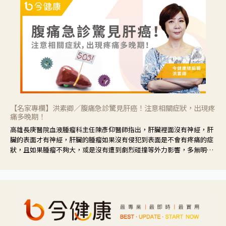
【名家專欄】洪素卿／腹痛急診驚見肝癌！注意相關症狀，出現疼
痛多晚期！
高雄長庚醫院血液腫瘤科主任陳彥仰醫師指出，肝臟裡面沒有神經，肝
臟的表面才有神經，肝臟的腫瘤如果沒有侵犯到表面是不會有疼痛的症
狀，且如果腫瘤不夠大，或是沒有遭到劇烈碰撞等外力影響，多無明顯
症狀，一旦患者出現疲勞、食慾不振、體重減輕、上腹部悶痛、肝功能
異常、黃疸、腹部腫大、甚至上腸胃道出血、吐血等肝癌臨床症狀，多
數已是晚期。