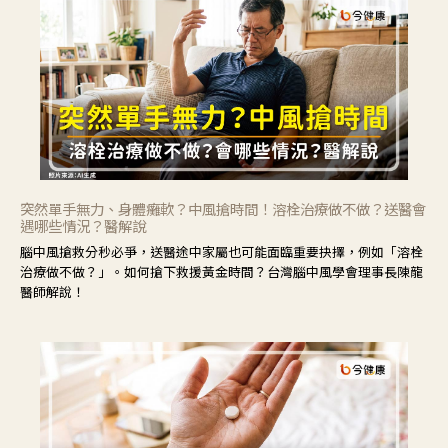
突然單手無力、身體癱軟？中風搶時間！溶栓治療做不做？送醫會
遇哪些情況？醫解說
腦中風搶救分秒必爭，送醫途中家屬也可能面臨重要抉擇，例如「溶栓
治療做不做？」。如何搶下救援黃金時間？台灣腦中風學會理事長陳龍
醫師解說！