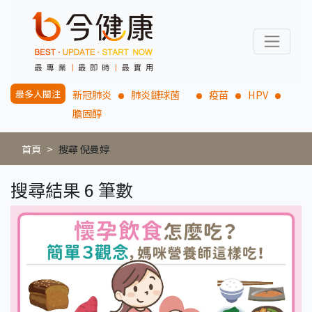
最多人關注
新冠肺炎
肺炎鏈球菌
疫苗
HPV
膽固醇
首頁
搜尋 倪曼婷
搜尋結果 6 筆數