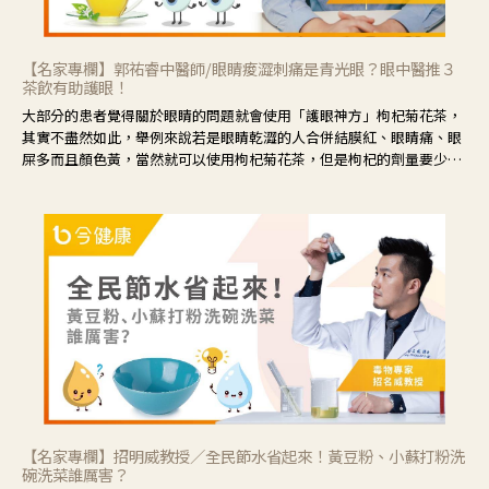
【名家專欄】郭祐睿中醫師/眼睛痠澀刺痛是青光眼？眼中醫推３
茶飲有助護眼！
大部分的患者覺得關於眼睛的問題就會使用「護眼神方」枸杞菊花茶，
其實不盡然如此，舉例來說若是眼睛乾澀的人合併結膜紅、眼睛痛、眼
屎多而且顏色黃，當然就可以使用枸杞菊花茶，但是枸杞的劑量要少，
菊花的劑量要多；若是有以上症狀以外，眼睛還會有灼熱感，眼屎多到
會「牽絲」，也就是水樣分泌物增加，這樣就是感染性結膜炎了，這時
候就要使用菊花、金銀花來治療；假如單純的眼睛乾澀，結膜沒有紅，
眼睛周圍沒有眼屎，這種情況是屬於「陰虛」，就可以使用枸杞、蓮
藕、麥門冬、山藥等比較滋潤的藥材，效果就更顯著。
【名家專欄】招明威教授／全民節水省起來！黃豆粉、小蘇打粉洗
碗洗菜誰厲害？