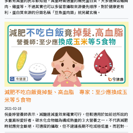
多數有減重的民眾都知道，減重時需適量的補充蛋白質，大多選擇如雞胸
肉、雞蛋等。不過其實也可以多留意攝取來源優先順序，對於健康更有
利，蛋白質來源的分類名稱「豆魚蛋肉類」就另藏玄機。
減肥不吃白飯竟掉髮、高血脂 專家：至少應換成玉
米等５食物
2021-02-18
倪曼婷營養師表示，減醣達減重效果確實可行，但較適用於如前述所說的
大量澱粉愛好者。碳水化合物雖為構成熱量的３大營養之一，不代表減肥
時就應完全斷絕，可適度的攝取，但不建議長期不吃或極低量。而若對白
飯還是有所顧忌，也可以改吃其他同樣被歸類為澱粉類的南瓜、地瓜、芋