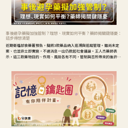
事後避孕藥擬加強管制？理想、現實如何平衡？藥師揭關鍵隱憂：
這步得想清楚
近期衛福部食藥署預告，擬將3款藥品納入追溯與追蹤管理。雖尚未定
案、也並非立即實施，不過消息一出仍掀起社會議論。王人杰藥師表
示，這三款藥物目的、作用、風險各有不同，管制與否所帶來的後許影
響也不同，可先了解其特性。