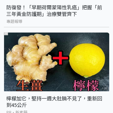
防復發！「早期荷爾蒙陽性乳癌」把握「前
三年黃金防護期」治療雙管齊下
專題報導
PR
檸檬加它，堅持一週大肚腩不見了，重新回
到45公斤
PR・新素簡