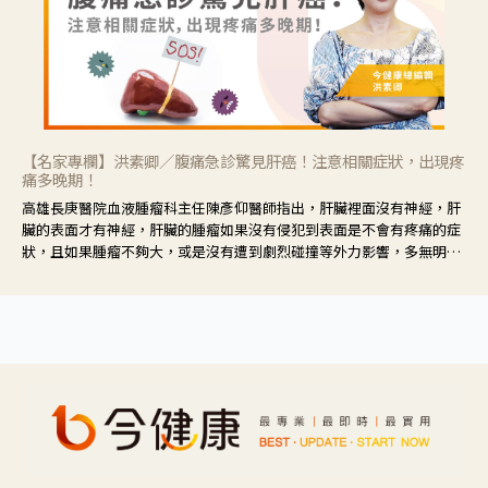
【名家專欄】洪素卿／腹痛急診驚見肝癌！注意相關症狀，出現疼
痛多晚期！
高雄長庚醫院血液腫瘤科主任陳彥仰醫師指出，肝臟裡面沒有神經，肝
臟的表面才有神經，肝臟的腫瘤如果沒有侵犯到表面是不會有疼痛的症
狀，且如果腫瘤不夠大，或是沒有遭到劇烈碰撞等外力影響，多無明顯
症狀，一旦患者出現疲勞、食慾不振、體重減輕、上腹部悶痛、肝功能
異常、黃疸、腹部腫大、甚至上腸胃道出血、吐血等肝癌臨床症狀，多
數已是晚期。