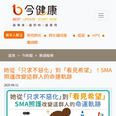
最多人關注
新冠肺炎
肺炎鏈球菌
疫苗
HPV
膽固醇
首頁
今新聞
專題報導
她從「只求不惡化」到「看見希望」！SMA
照護改變這群人的命運軌跡
2025-06-11