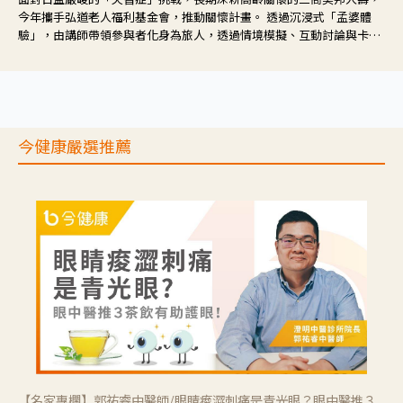
今年攜手弘道老人福利基金會，推動關懷計畫。 透過沉浸式「孟婆體
驗」，由講師帶領參與者化身為旅人，透過情境模擬、互動討論與卡牌
推理等，讓參與者親身感受失智症者在記憶迷宮中面臨的混亂、判斷困
難與生活挑戰。
今健康嚴選推薦
【名家專欄】郭祐睿中醫師/眼睛痠澀刺痛是青光眼？眼中醫推３