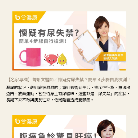
脆。
【名家專欄】曾郁文醫師／懷疑有尿失禁？簡單４步驟自我檢測！
漏尿的狀況，輕則底褲濕濕的；重則影響到生活，排斥性行為、無法出
遠門、放棄運動，甚至怕身上有尿騷味，這些都是「尿失禁」的症狀，
長期下來不敢與朋友往來，低潮陰霾造成憂鬱症。