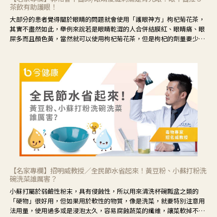
茶飲有助護眼！
大部分的患者覺得關於眼睛的問題就會使用「護眼神方」枸杞菊花茶，
其實不盡然如此，舉例來說若是眼睛乾澀的人合併結膜紅、眼睛痛、眼
屎多而且顏色黃，當然就可以使用枸杞菊花茶，但是枸杞的劑量要少，
菊花的劑量要多；若是有以上症狀以外，眼睛還會有灼熱感，眼屎多到
會「牽絲」，也就是水樣分泌物增加，這樣就是感染性結膜炎了，這時
候就要使用菊花、金銀花來治療；假如單純的眼睛乾澀，結膜沒有紅，
眼睛周圍沒有眼屎，這種情況是屬於「陰虛」，就可以使用枸杞、蓮
藕、麥門冬、山藥等比較滋潤的藥材，效果就更顯著。
【名家專欄】招明威教授／全民節水省起來！黃豆粉、小蘇打粉洗
碗洗菜誰厲害？
小蘇打屬於弱鹼性粉末，具有侵蝕性，所以用來清洗杯碗瓢盆之類的
「硬物」很好用，但如果用於軟性的物質，像是洗菜，就要特別注意用
法用量，使用過多或是浸泡太久，容易腐蝕蔬菜的纖維，讓菜軟掉不清