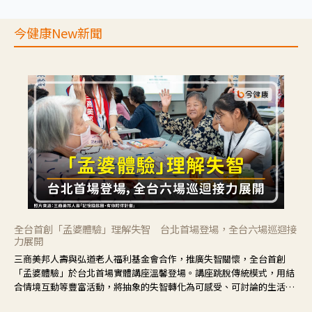
今健康New新聞
全台首創「孟婆體驗」理解失智 台北首場登場，全台六場巡迴接
力展開
三商美邦人壽與弘道老人福利基金會合作，推廣失智關懷，全台首創
「孟婆體驗」於台北首場實體講座溫馨登場。講座跳脫傳統模式，用結
合情境互動等豐富活動，將抽象的失智轉化為可感受、可討論的生活情
境，並引導民眾在家人開始出現改變時，以理解取代責備、以耐心回應