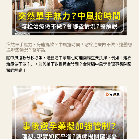
突然單手無力、身體癱軟？中風搶時間！溶栓治療做不做？送醫會
遇哪些情況？醫解說
腦中風搶救分秒必爭，送醫途中家屬也可能面臨重要抉擇，例如「溶栓
治療做不做？」。如何搶下救援黃金時間？台灣腦中風學會理事長陳龍
醫師解說！