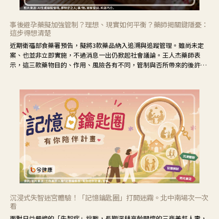
事後避孕藥擬加強管制？理想、現實如何平衡？藥師揭關鍵隱憂：
這步得想清楚
近期衛福部食藥署預告，擬將3款藥品納入追溯與追蹤管理。雖尚未定
案、也並非立即實施，不過消息一出仍掀起社會議論。王人杰藥師表
示，這三款藥物目的、作用、風險各有不同，管制與否所帶來的後許影
響也不同，可先了解其特性。
沉浸式失智迷宮體驗！「記憶鑰匙圈」打開迷霧。北中南場次一次
看
面對日益嚴峻的「失智症」挑戰，長期深耕高齡關懷的三商美邦人壽，