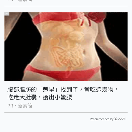
PR
腹部脂肪的「剋星」找到了，常吃這幾物，
吃走大肚囊，瘦出小蠻腰
PR・新素簡
Recommended by