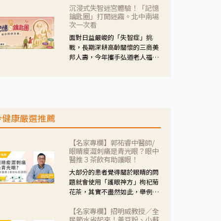
沉浸式失智迷宮體驗！「記憶
人杰藥師表示，這三款藥物目
鑰匙圈」打開迷霧。北中南場
的、作用、風險各有不同，管制
次一次看
與否所帶來的後許影響也不同，
面對日益嚴峻的「失智症」挑
可先了解其特性。
戰，長期深耕高齡關懷的三商美
邦人壽，今年攜手弘道老人福利
基金會，推動關懷計畫。 透過沉
浸式「孟婆體驗」，由講師帶領
參與者化身為旅人，透過情境模
擬、互動討論與卡牌推理等，讓
參與者親身感受失智症者在記憶
今健康嚴選推薦
迷宮中面臨的混亂、判斷困難與
生活挑戰。
【名家專欄】郭祐睿中醫師/
眼睛痠澀刺痛是青光眼？眼中
醫推３茶飲有助護眼！
大部分的患者覺得關於眼睛的問
題就會使用「護眼神方」枸杞菊
花茶，其實不盡然如此，舉例來
說若是眼睛乾澀的人合併結膜
【名家專欄】招明威教授／全
紅、眼睛痛、眼屎多而且顏色
民節水省起來！黃豆粉、小蘇