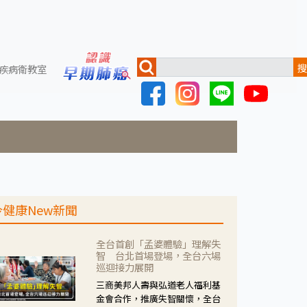
搜
疾病衛教室
今健康New新聞
全台首創「孟婆體驗」理解失
智 台北首場登場，全台六場
巡迴接力展開
三商美邦人壽與弘道老人福利基
金會合作，推廣失智關懷，全台