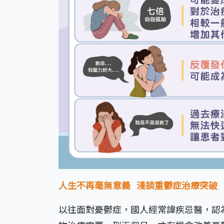
人生不再毫無意義 淺談重鬱症治療突破
以往面對憂鬱症，國人經常諱疾忌醫，認