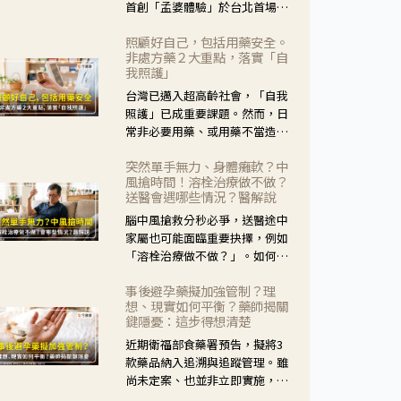
首創「孟婆體驗」於台北首場實
體講座溫馨登場。講座跳脫傳統
照顧好自己，包括用藥安全。
模式，用結合情境互動等豐富活
非處方藥２大重點，落實「自
動，將抽象的失智轉化為可感
我照護」
受、可討論的生活情境，並引導
台灣已邁入超高齡社會，「自我
民眾在家人開始出現改變時，以
照護」已成重要課題。然而，日
理解取代責備、以耐心回應不
常非必要用藥、或用藥不當造成
安。
身體影響屢見不鮮，用藥安全實
突然單手無力、身體癱軟？中
在重要。社團法人台灣自我照護
風搶時間！溶栓治療做不做？
產業協會 提出「非處方藥正確使
送醫會遇哪些情況？醫解說
用」與「藥師給力」，鼓勵民眾
腦中風搶救分秒必爭，送醫途中
建立安全且正確的自我照護習
家屬也可能面臨重要抉擇，例如
慣。
「溶栓治療做不做？」。如何搶
下救援黃金時間？台灣腦中風學
事後避孕藥擬加強管制？理
會理事長陳龍醫師解說！
想、現實如何平衡？藥師揭關
鍵隱憂：這步得想清楚
近期衛福部食藥署預告，擬將3
款藥品納入追溯與追蹤管理。雖
尚未定案、也並非立即實施，不
過消息一出仍掀起社會議論。王