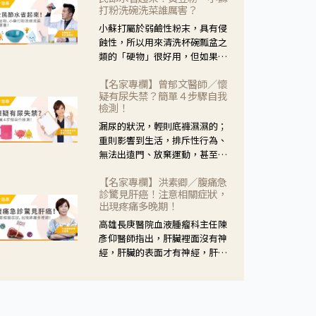
黃，當然就可以使用枸杞菊花
打粉洗碗洗菜誰厲害？
茶，但是枸杞的劑量要少，菊花
小蘇打屬於弱鹼性粉末，具有侵
的劑量要多；若是有以上症狀以
蝕性，所以用來清洗杯碗瓢盆之
外，眼睛還會有灼熱感，眼屎多
類的「硬物」很好用，但如果用
到會「牽絲」，也就是水樣分泌
於軟性的物質，像是洗菜，就要
物增加，這樣就是感染性結膜炎
【名家專欄】曾郁文醫師／懷
特別注意用法用量，使用過多或
了，這時候就要使用菊花、金銀
疑有尿失禁？簡單４步驟自我
是浸泡太久，容易腐蝕蔬菜的纖
花來治療；假如單純的眼睛乾
檢測！
維，讓菜軟掉不清脆。
澀，結膜沒有紅，眼睛周圍沒有
漏尿的狀況，輕則底褲濕濕的；
眼屎，這種情況是屬於「陰
重則影響到生活，排斥性行為、
虛」，就可以使用枸杞、蓮藕、
無法出遠門、放棄運動，甚至怕
麥門冬、山藥等比較滋潤的藥
身上有尿騷味，這些都是「尿失
材，效果就更顯著。
【名家專欄】洪素卿／腹痛急
禁」的症狀，長期下來不敢與朋
診驚見肝癌！注意相關症狀，
友往來，低潮陰霾造成憂鬱症。
出現疼痛多晚期！
高雄長庚醫院血液腫瘤科主任陳
彥仰醫師指出，肝臟裡面沒有神
經，肝臟的表面才有神經，肝臟
的腫瘤如果沒有侵犯到表面是不
會有疼痛的症狀，且如果腫瘤不
夠大，或是沒有遭到劇烈碰撞等
外力影響，多無明顯症狀，一旦