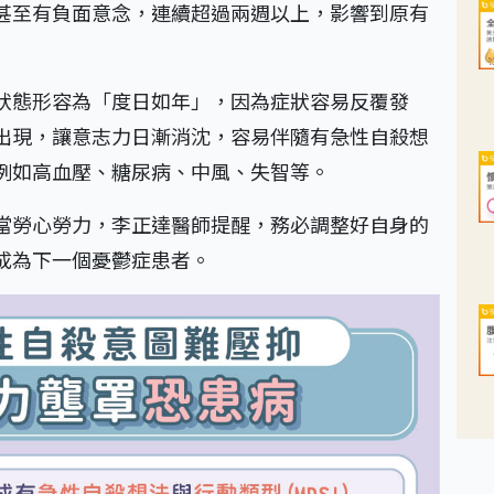
甚至有負面意念，連續超過兩週以上，影響到原有
狀態形容為「度日如年」，因為症狀容易反覆發
出現，讓意志力日漸消沈，容易伴隨有急性自殺想
例如高血壓、糖尿病、中風、失智等。
當勞心勞力，李正達醫師提醒，務必調整好自身的
成為下一個憂鬱症患者。