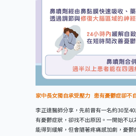
家中長女獨自承受壓力 患有憂鬱症卻不
李正達醫師分享，先前曾有一名約30至4
有憂鬱症狀，卻找不出原因。一開始不以
能得到緩解，但會隨著疼痛感加劇，憂鬱