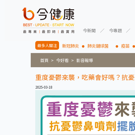
今新聞
今專題
最多人關注
新冠肺炎
肺炎鏈球菌
疫苗
首頁
今好看
影音報導
重度憂鬱來襲，吃藥會好嗎？抗憂
2025-03-18