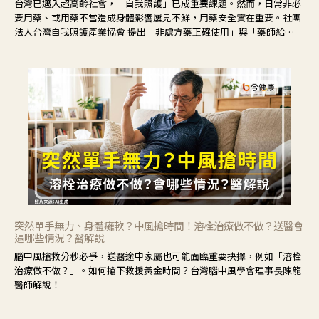
台灣已邁入超高齡社會，「自我照護」已成重要課題。然而，日常非必
要用藥、或用藥不當造成身體影響屢見不鮮，用藥安全實在重要。社團
法人台灣自我照護產業協會 提出「非處方藥正確使用」與「藥師給
力」，鼓勵民眾建立安全且正確的自我照護習慣。
突然單手無力、身體癱軟？中風搶時間！溶栓治療做不做？送醫會
遇哪些情況？醫解說
腦中風搶救分秒必爭，送醫途中家屬也可能面臨重要抉擇，例如「溶栓
治療做不做？」。如何搶下救援黃金時間？台灣腦中風學會理事長陳龍
醫師解說！