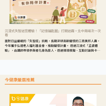
沉浸式失智迷宮體驗！「記憶鑰匙圈」打開迷霧。北中南場次一次
看
面對日益嚴峻的「失智症」挑戰，長期深耕高齡關懷的三商美邦人壽，
今年攜手弘道老人福利基金會，推動關懷計畫。 透過沉浸式「孟婆體
驗」，由講師帶領參與者化身為旅人，透過情境模擬、互動討論與卡牌
推理等，讓參與者親身感受失智症者在記憶迷宮中面臨的混亂、判斷困
難與生活挑戰。
今健康嚴選推薦