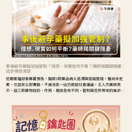
事後避孕藥擬加強管制？理想、現實如何平衡？藥師揭關鍵隱憂：
這步得想清楚
近期衛福部食藥署預告，擬將3款藥品納入追溯與追蹤管理。雖尚未定
案、也並非立即實施，不過消息一出仍掀起社會議論。王人杰藥師表
示，這三款藥物目的、作用、風險各有不同，管制與否所帶來的後許影
響也不同，可先了解其特性。