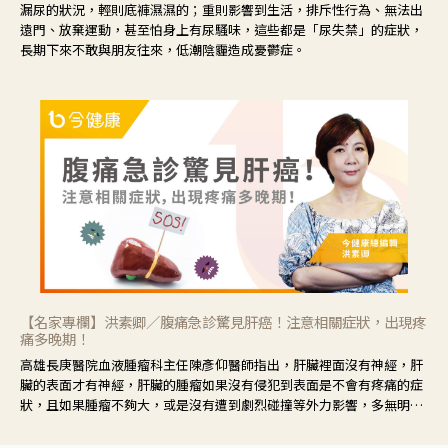
漏尿的狀況，輕則底褲濕濕的；重則影響到生活，排斥性行為、無法出
遠門、放棄運動，甚至怕身上有尿騷味，這些都是「尿失禁」的症狀，
長期下來不敢與朋友往來，低潮陰霾造成憂鬱症。
【名家專欄】洪素卿／腹痛急診驚見肝癌！注意相關症狀，出現疼
痛多晚期！
高雄長庚醫院血液腫瘤科主任陳彥仰醫師指出，肝臟裡面沒有神經，肝
臟的表面才有神經，肝臟的腫瘤如果沒有侵犯到表面是不會有疼痛的症
狀，且如果腫瘤不夠大，或是沒有遭到劇烈碰撞等外力影響，多無明顯
症狀，一旦患者出現疲勞、食慾不振、體重減輕、上腹部悶痛、肝功能
異常、黃疸、腹部腫大、甚至上腸胃道出血、吐血等肝癌臨床症狀，多