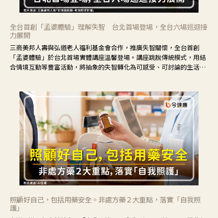
全台首創「孟婆體驗」理解失智 台北首場登場，全台六場巡迴接
力展開
三商美邦人壽與弘道老人福利基金會合作，推廣失智關懷，全台首創
「孟婆體驗」於台北首場實體講座溫馨登場。講座跳脫傳統模式，用結
合情境互動等豐富活動，將抽象的失智轉化為可感受、可討論的生活情
境，並引導民眾在家人開始出現改變時，以理解取代責備、以耐心回應
不安。
照顧好自己，包括用藥安全。非處方藥２大重點，落實「自我照
護」