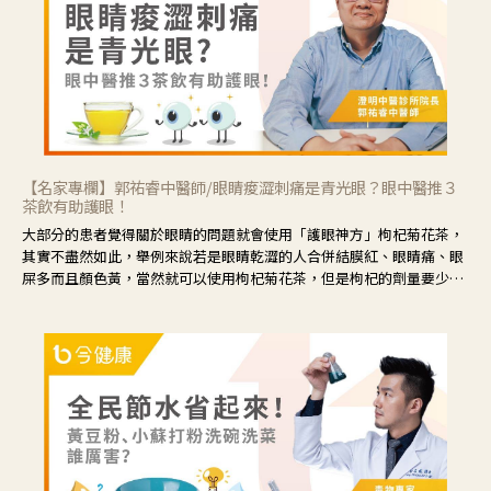
【名家專欄】郭祐睿中醫師/眼睛痠澀刺痛是青光眼？眼中醫推３
茶飲有助護眼！
大部分的患者覺得關於眼睛的問題就會使用「護眼神方」枸杞菊花茶，
其實不盡然如此，舉例來說若是眼睛乾澀的人合併結膜紅、眼睛痛、眼
屎多而且顏色黃，當然就可以使用枸杞菊花茶，但是枸杞的劑量要少，
菊花的劑量要多；若是有以上症狀以外，眼睛還會有灼熱感，眼屎多到
會「牽絲」，也就是水樣分泌物增加，這樣就是感染性結膜炎了，這時
候就要使用菊花、金銀花來治療；假如單純的眼睛乾澀，結膜沒有紅，
眼睛周圍沒有眼屎，這種情況是屬於「陰虛」，就可以使用枸杞、蓮
藕、麥門冬、山藥等比較滋潤的藥材，效果就更顯著。