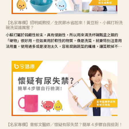
【名家專欄】招明威教授／全民節水省起來！黃豆粉、小蘇打粉洗
碗洗菜誰厲害？
小蘇打屬於弱鹼性粉末，具有侵蝕性，所以用來清洗杯碗瓢盆之類的
「硬物」很好用，但如果用於軟性的物質，像是洗菜，就要特別注意用
法用量，使用過多或是浸泡太久，容易腐蝕蔬菜的纖維，讓菜軟掉不清
脆。
【名家專欄】曾郁文醫師／懷疑有尿失禁？簡單４步驟自我檢測！