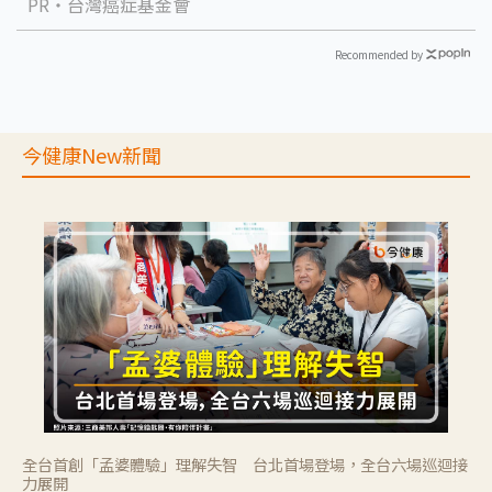
PR・台灣癌症基金會
Recommended by
今健康New新聞
全台首創「孟婆體驗」理解失智 台北首場登場，全台六場巡迴接
力展開