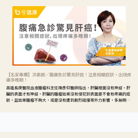
【名家專欄】洪素卿／腹痛急診驚見肝癌！注意相關症狀，出現疼
痛多晚期！
高雄長庚醫院血液腫瘤科主任陳彥仰醫師指出，肝臟裡面沒有神經，肝
臟的表面才有神經，肝臟的腫瘤如果沒有侵犯到表面是不會有疼痛的症
狀，且如果腫瘤不夠大，或是沒有遭到劇烈碰撞等外力影響，多無明顯
症狀，一旦患者出現疲勞、食慾不振、體重減輕、上腹部悶痛、肝功能
異常、黃疸、腹部腫大、甚至上腸胃道出血、吐血等肝癌臨床症狀，多
數已是晚期。