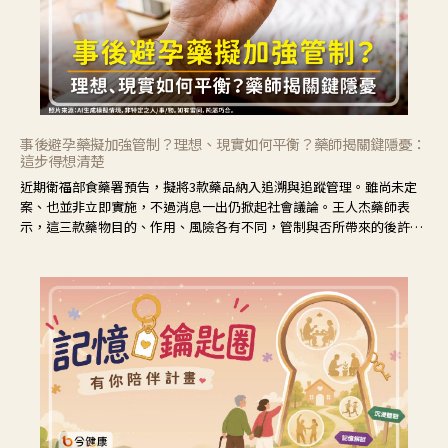
事後避孕藥擬加強管制？理想、現實如何平衡？藥師揭關鍵隱憂：
這步得想清楚
近期衛福部食藥署預告，擬將3款藥品納入追溯與追蹤管理。雖尚未定
案、也並非立即實施，不過消息一出仍掀起社會議論。王人杰藥師表
示，這三款藥物目的、作用、風險各有不同，管制與否所帶來的後許影
響也不同，可先了解其特性。