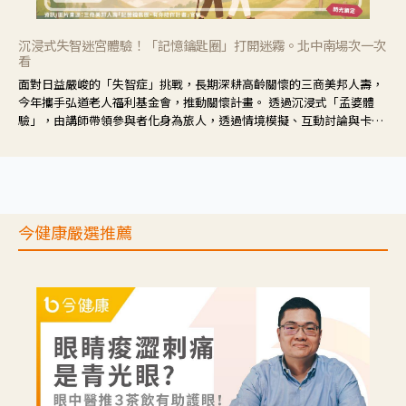
沉浸式失智迷宮體驗！「記憶鑰匙圈」打開迷霧。北中南場次一次
看
面對日益嚴峻的「失智症」挑戰，長期深耕高齡關懷的三商美邦人壽，
今年攜手弘道老人福利基金會，推動關懷計畫。 透過沉浸式「孟婆體
驗」，由講師帶領參與者化身為旅人，透過情境模擬、互動討論與卡牌
推理等，讓參與者親身感受失智症者在記憶迷宮中面臨的混亂、判斷困
難與生活挑戰。
今健康嚴選推薦