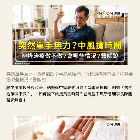
突然單手無力、身體癱軟？中風搶時間！溶栓治療做不做？送醫會
遇哪些情況？醫解說
腦中風搶救分秒必爭，送醫途中家屬也可能面臨重要抉擇，例如「溶栓
治療做不做？」。如何搶下救援黃金時間？台灣腦中風學會理事長陳龍
醫師解說！