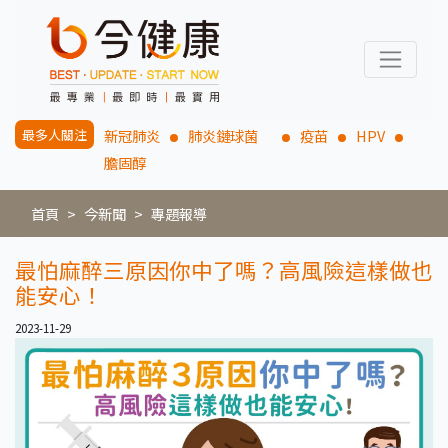
最多人關注
新冠肺炎
肺炎鏈球菌
疫苗
HPV
膽固醇
首頁
今新聞
專題報導
最怕麻醉三原因你中了嗎？高風險這樣做也
能安心！
2023-11-29