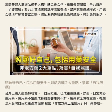
三商美邦人壽與弘道老人福利基金會合作，推廣失智關懷，全台首創
「孟婆體驗」於台北首場實體講座溫馨登場。講座跳脫傳統模式，用結
合情境互動等豐富活動，將抽象的失智轉化為可感受、可討論的生活情
境，並引導民眾在家人開始出現改變時，以理解取代責備、以耐心回應
不安。
照顧好自己，包括用藥安全。非處方藥２大重點，落實「自我照
護」
台灣已邁入超高齡社會，「自我照護」已成重要課題。然而，日常非必
要用藥、或用藥不當造成身體影響屢見不鮮，用藥安全實在重要。社團
法人台灣自我照護產業協會 提出「非處方藥正確使用」與「藥師給
力」，鼓勵民眾建立安全且正確的自我照護習慣。