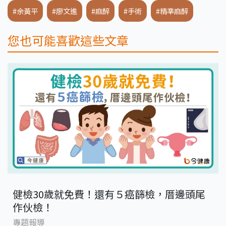
#余黃平
#廖文進
#麻醉
#手術
#精準麻醉
您也可能喜歡這些文章
健檢30歲就免費！還有５癌篩檢，厝邊頭尾
作伙檢！
專題報導