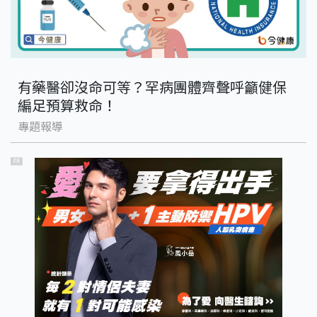
有藥醫卻沒命可等？罕病團體齊聲呼籲健保
編足預算救命！
專題報導
PR