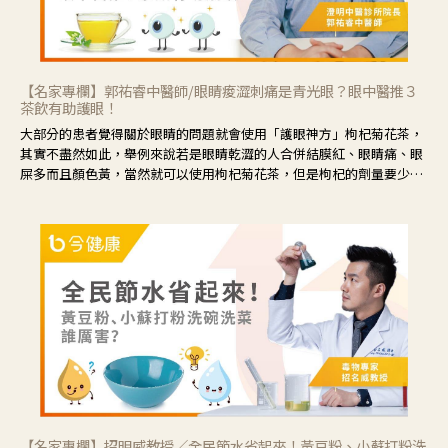
【名家專欄】郭祐睿中醫師/眼睛痠澀刺痛是青光眼？眼中醫推３
茶飲有助護眼！
大部分的患者覺得關於眼睛的問題就會使用「護眼神方」枸杞菊花茶，
其實不盡然如此，舉例來說若是眼睛乾澀的人合併結膜紅、眼睛痛、眼
屎多而且顏色黃，當然就可以使用枸杞菊花茶，但是枸杞的劑量要少，
菊花的劑量要多；若是有以上症狀以外，眼睛還會有灼熱感，眼屎多到
會「牽絲」，也就是水樣分泌物增加，這樣就是感染性結膜炎了，這時
候就要使用菊花、金銀花來治療；假如單純的眼睛乾澀，結膜沒有紅，
眼睛周圍沒有眼屎，這種情況是屬於「陰虛」，就可以使用枸杞、蓮
藕、麥門冬、山藥等比較滋潤的藥材，效果就更顯著。
【名家專欄】招明威教授／全民節水省起來！黃豆粉、小蘇打粉洗