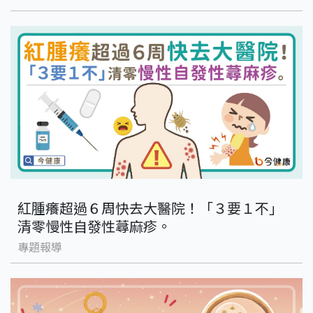
紅腫癢超過６周快去大醫院！「３要１不」
清零慢性自發性蕁麻疹。
專題報導