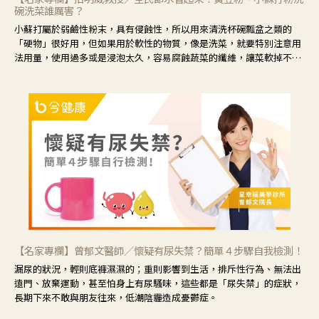
碗洗菜誰厲害？
小蘇打屬於弱鹼性粉末，具有侵蝕性，所以用來清洗杯碗瓢盆之類的
「硬物」很好用，但如果用於軟性的物質，像是洗菜，就要特別注意用
法用量，使用過多或是浸泡太久，容易腐蝕蔬菜的纖維，讓菜軟掉不清
脆。
【名家專欄】曾郁文醫師／懷疑有尿失禁？簡單４步驟自我檢測！
漏尿的狀況，輕則底褲濕濕的；重則影響到生活，排斥性行為、無法出
遠門、放棄運動，甚至怕身上有尿騷味，這些都是「尿失禁」的症狀，
長期下來不敢與朋友往來，低潮陰霾造成憂鬱症。