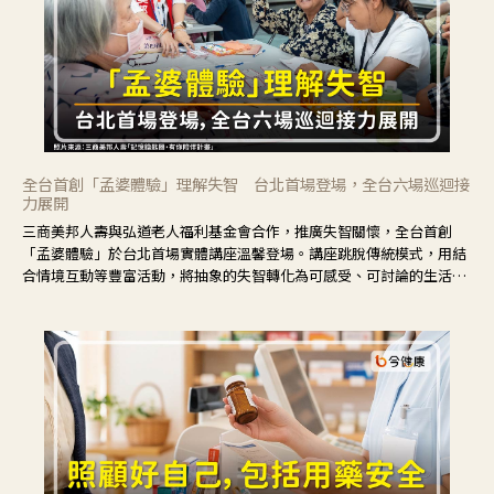
全台首創「孟婆體驗」理解失智 台北首場登場，全台六場巡迴接
力展開
三商美邦人壽與弘道老人福利基金會合作，推廣失智關懷，全台首創
「孟婆體驗」於台北首場實體講座溫馨登場。講座跳脫傳統模式，用結
合情境互動等豐富活動，將抽象的失智轉化為可感受、可討論的生活情
境，並引導民眾在家人開始出現改變時，以理解取代責備、以耐心回應
不安。