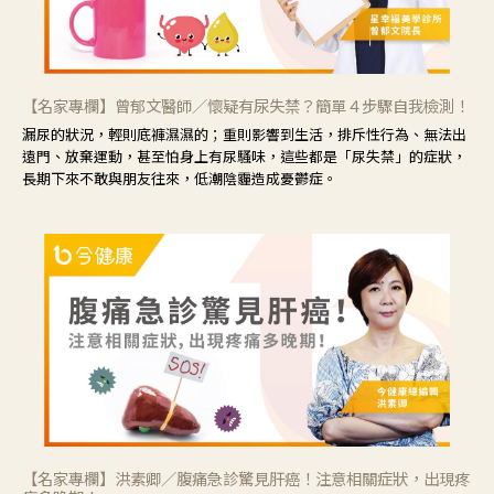
【名家專欄】曾郁文醫師／懷疑有尿失禁？簡單４步驟自我檢測！
漏尿的狀況，輕則底褲濕濕的；重則影響到生活，排斥性行為、無法出
遠門、放棄運動，甚至怕身上有尿騷味，這些都是「尿失禁」的症狀，
長期下來不敢與朋友往來，低潮陰霾造成憂鬱症。
【名家專欄】洪素卿／腹痛急診驚見肝癌！注意相關症狀，出現疼