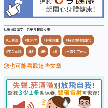
點擊 #關鍵字，看更多相關文章
#王鶴健
#鄭添財
#肺纖維化
#特發性肺纖維化
#菜瓜布肺
#咳
#喘
#累
#自體免疫疾病
您也可能喜歡這些文章