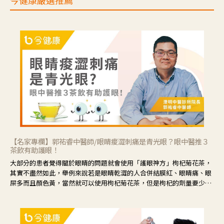
今健康嚴選推薦
【名家專欄】郭祐睿中醫師/眼睛痠澀刺痛是青光眼？眼中醫推３
茶飲有助護眼！
大部分的患者覺得關於眼睛的問題就會使用「護眼神方」枸杞菊花茶，
其實不盡然如此，舉例來說若是眼睛乾澀的人合併結膜紅、眼睛痛、眼
屎多而且顏色黃，當然就可以使用枸杞菊花茶，但是枸杞的劑量要少，
菊花的劑量要多；若是有以上症狀以外，眼睛還會有灼熱感，眼屎多到
會「牽絲」，也就是水樣分泌物增加，這樣就是感染性結膜炎了，這時
候就要使用菊花、金銀花來治療；假如單純的眼睛乾澀，結膜沒有紅，
眼睛周圍沒有眼屎，這種情況是屬於「陰虛」，就可以使用枸杞、蓮