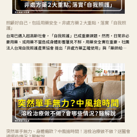
照顧好自己，包括用藥安全。非處方藥２大重點，落實「自我照
護」
台灣已邁入超高齡社會，「自我照護」已成重要課題。然而，日常非必
要用藥、或用藥不當造成身體影響屢見不鮮，用藥安全實在重要。社團
法人台灣自我照護產業協會 提出「非處方藥正確使用」與「藥師給
力」，鼓勵民眾建立安全且正確的自我照護習慣。
突然單手無力、身體癱軟？中風搶時間！溶栓治療做不做？送醫會
遇哪些情況？醫解說