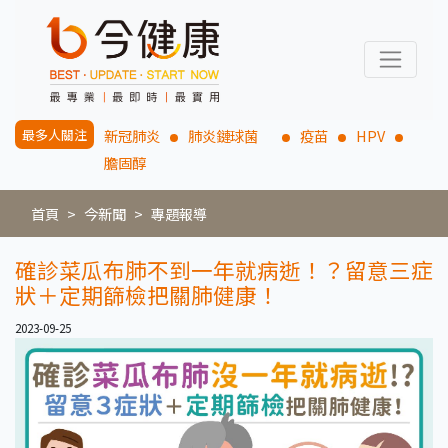
最多人關注
新冠肺炎
肺炎鏈球菌
疫苗
HPV
膽固醇
首頁
今新聞
專題報導
確診菜瓜布肺不到一年就病逝！？留意三症
狀＋定期篩檢把關肺健康！
2023-09-25