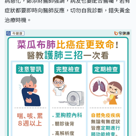
病惡化，鄭添財醫師強調，病友也要配合醫囑，若有
症狀都要即時向醫師反應，切勿自我診斷，錯失黃金
治療時機。