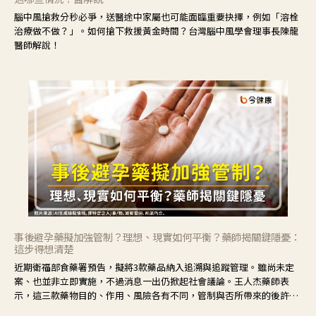
腦中風搶救分秒必爭，送醫途中家屬也可能面臨重要抉擇，例如「溶栓
治療做不做？」。如何搶下救援黃金時間？台灣腦中風學會理事長陳龍
醫師解說！
事後避孕藥擬加強管制？理想、現實如何平衡？藥師揭關鍵隱憂：
這步得想清楚
近期衛福部食藥署預告，擬將3款藥品納入追溯與追蹤管理。雖尚未定
案、也並非立即實施，不過消息一出仍掀起社會議論。王人杰藥師表
示，這三款藥物目的、作用、風險各有不同，管制與否所帶來的後許影
響也不同，可先了解其特性。