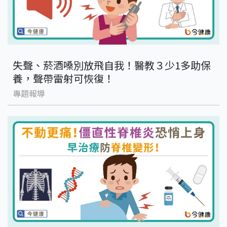
失聲、菸酒嗓別放飛自我！醫教３少1多助保
養，聲帶雷射可恢復！
專題報導