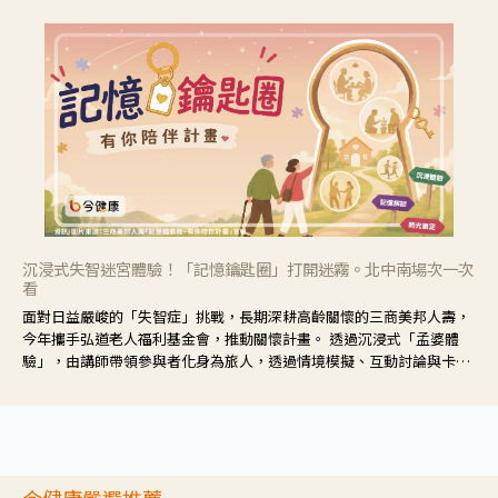
沉浸式失智迷宮體驗！「記憶鑰匙圈」打開迷霧。北中南場次一次
看
面對日益嚴峻的「失智症」挑戰，長期深耕高齡關懷的三商美邦人壽，
今年攜手弘道老人福利基金會，推動關懷計畫。 透過沉浸式「孟婆體
驗」，由講師帶領參與者化身為旅人，透過情境模擬、互動討論與卡牌
推理等，讓參與者親身感受失智症者在記憶迷宮中面臨的混亂、判斷困
難與生活挑戰。