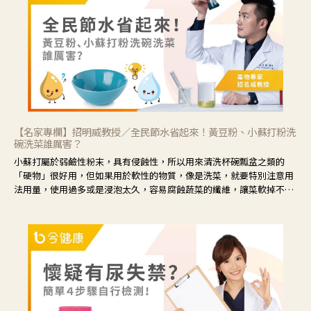
藕、麥門冬、山藥等比較滋潤的藥材，效果就更顯著。
【名家專欄】招明威教授／全民節水省起來！黃豆粉、小蘇打粉洗
碗洗菜誰厲害？
小蘇打屬於弱鹼性粉末，具有侵蝕性，所以用來清洗杯碗瓢盆之類的
「硬物」很好用，但如果用於軟性的物質，像是洗菜，就要特別注意用
法用量，使用過多或是浸泡太久，容易腐蝕蔬菜的纖維，讓菜軟掉不清
脆。