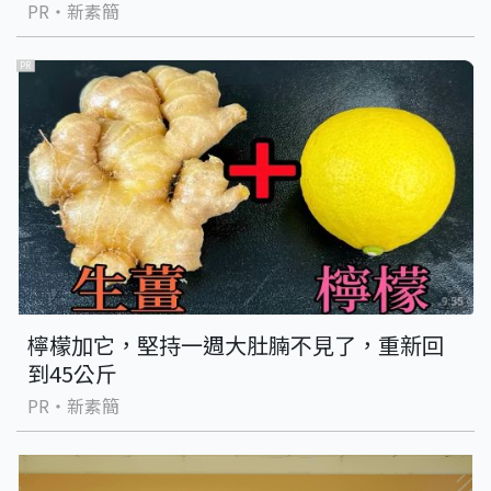
PR・新素簡
PR
檸檬加它，堅持一週大肚腩不見了，重新回
到45公斤
PR・新素簡