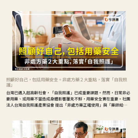
境，並引導民眾在家人開始出現改變時，以理解取代責備、以耐心回應
不安。
照顧好自己，包括用藥安全。非處方藥２大重點，落實「自我照
護」
台灣已邁入超高齡社會，「自我照護」已成重要課題。然而，日常非必
要用藥、或用藥不當造成身體影響屢見不鮮，用藥安全實在重要。社團
法人台灣自我照護產業協會 提出「非處方藥正確使用」與「藥師給
力」，鼓勵民眾建立安全且正確的自我照護習慣。