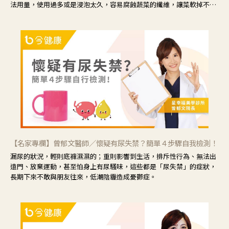
法用量，使用過多或是浸泡太久，容易腐蝕蔬菜的纖維，讓菜軟掉不清
脆。
【名家專欄】曾郁文醫師／懷疑有尿失禁？簡單４步驟自我檢測！
漏尿的狀況，輕則底褲濕濕的；重則影響到生活，排斥性行為、無法出
遠門、放棄運動，甚至怕身上有尿騷味，這些都是「尿失禁」的症狀，
長期下來不敢與朋友往來，低潮陰霾造成憂鬱症。