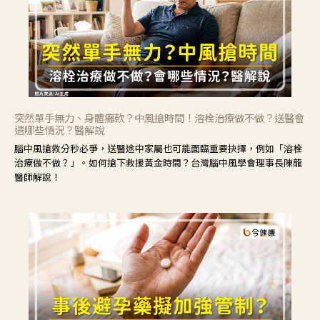
突然單手無力、身體癱軟？中風搶時間！溶栓治療做不做？送醫會
遇哪些情況？醫解說
腦中風搶救分秒必爭，送醫途中家屬也可能面臨重要抉擇，例如「溶栓
治療做不做？」。如何搶下救援黃金時間？台灣腦中風學會理事長陳龍
醫師解說！