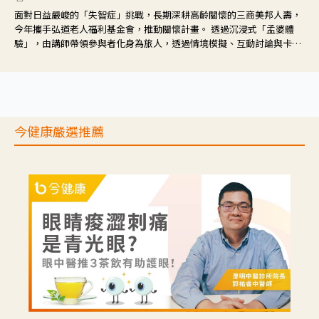
面對日益嚴峻的「失智症」挑戰，長期深耕高齡關懷的三商美邦人壽，
今年攜手弘道老人福利基金會，推動關懷計畫。 透過沉浸式「孟婆體
驗」，由講師帶領參與者化身為旅人，透過情境模擬、互動討論與卡牌
推理等，讓參與者親身感受失智症者在記憶迷宮中面臨的混亂、判斷困
難與生活挑戰。
今健康嚴選推薦