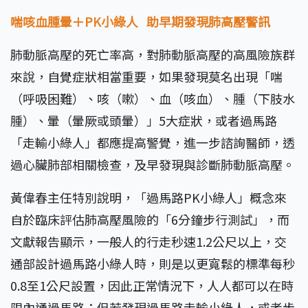
喘咳血腫暈＋PK
小綠人
助早期發現肺高壓警訊
肺動脈高壓的死亡率高，對肺動脈高壓的高風險族群
來說，自覺症狀相當重要，如果發現莫名出現「喘
（呼吸困難）、咳（嗽）、血（咳血）、腫（下肢水
腫）、暈（暈厥或頭暈）」5大症狀，或者過馬路
「走輸小綠人」都應提高警覺，進一步諮詢醫師，透
過心臟肺部相關檢查，及早發現與診斷肺動脈高壓。
黃偉春主任特別說明，「過馬路PK小綠人」概念來
自於臨床評估肺高壓風險的「6分鐘步行測試」，而
文獻報告顯示，一般人的行走秒速1.2公尺以上，交
通部設計過馬路小綠人時，則是以更寬鬆的標準每秒
0.8至1公尺設置，因此正常情況下，人人都可以在時
限內通過馬路；但若發現過馬路走輸小綠人，或者步