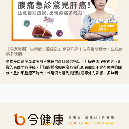
【名家專欄】洪素卿／腹痛急診驚見肝癌！注意相關症狀，出現疼
痛多晚期！
高雄長庚醫院血液腫瘤科主任陳彥仰醫師指出，肝臟裡面沒有神經，肝
臟的表面才有神經，肝臟的腫瘤如果沒有侵犯到表面是不會有疼痛的症
狀，且如果腫瘤不夠大，或是沒有遭到劇烈碰撞等外力影響，多無明顯
症狀，一旦患者出現疲勞、食慾不振、體重減輕、上腹部悶痛、肝功能
異常、黃疸、腹部腫大、甚至上腸胃道出血、吐血等肝癌臨床症狀，多
數已是晚期。