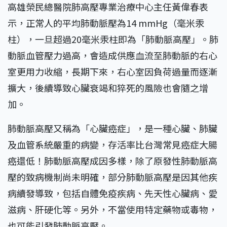
高雄榮民總醫院肺高壓專業治療中心主任黃偉春表
示，正常人的平均肺動脈壓為14 mmHg（毫米汞
柱），一旦超過20毫米汞柱即為「肺動脈高壓」。肺
動脈血管壓力過高，會造成供應血流至肺動脈的右心
室更用力收縮，長期下來，右心室因負荷過量而逐漸
擴大，後續導致心臟衰竭和猝死的風險也會隨之增
加。
肺動脈高壓又稱為「心臟癌症」，是一種心臟、肺臟
及血管系統嚴重的病變，存活率比台灣常見癌症大腸
癌還低！肺動脈高壓成因多樣，除了原發性肺動脈高
壓的致病機制尚未明確，部分肺動脈高壓是因其他疾
病續發導致，包括自體免疫疾病、先天性心臟病、愛
滋病、肝硬化等。另外，不當使用特定藥物或毒物，
也可能引發肺動脈高壓。