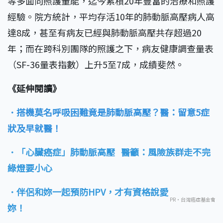
等多面向照護量能，迄今累積20年豐富的治療和照護
經驗。院方統計，平均存活10年的肺動脈高壓病人高
達8成，甚至有病友已經與肺動脈高壓共存超過20
年；而在跨科別團隊的照護之下，病友健康調查量表
（SF-36量表指數）上升5至7成，成績斐然。
《延伸閱讀》
．搭機莫名呼吸困難竟是肺動脈高壓？醫：留意5症
狀及早就醫！
．「心臟癌症」肺動脈高壓 醫籲：風險族群走不完
綠燈要小心
．伴侶和妳一起預防HPV，才有資格說愛
PR・台灣癌症基金會
妳！