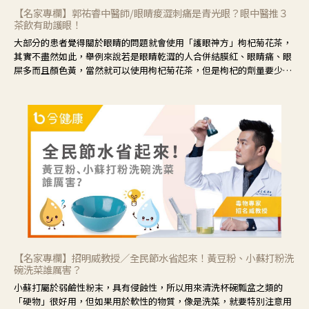
【名家專欄】郭祐睿中醫師/眼睛痠澀刺痛是青光眼？眼中醫推３
茶飲有助護眼！
大部分的患者覺得關於眼睛的問題就會使用「護眼神方」枸杞菊花茶，
其實不盡然如此，舉例來說若是眼睛乾澀的人合併結膜紅、眼睛痛、眼
屎多而且顏色黃，當然就可以使用枸杞菊花茶，但是枸杞的劑量要少，
菊花的劑量要多；若是有以上症狀以外，眼睛還會有灼熱感，眼屎多到
會「牽絲」，也就是水樣分泌物增加，這樣就是感染性結膜炎了，這時
候就要使用菊花、金銀花來治療；假如單純的眼睛乾澀，結膜沒有紅，
眼睛周圍沒有眼屎，這種情況是屬於「陰虛」，就可以使用枸杞、蓮
藕、麥門冬、山藥等比較滋潤的藥材，效果就更顯著。
【名家專欄】招明威教授／全民節水省起來！黃豆粉、小蘇打粉洗
碗洗菜誰厲害？
小蘇打屬於弱鹼性粉末，具有侵蝕性，所以用來清洗杯碗瓢盆之類的
「硬物」很好用，但如果用於軟性的物質，像是洗菜，就要特別注意用