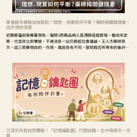
事後避孕藥擬加強管制？理想、現實如何平衡？藥師揭關鍵隱憂：
這步得想清楚
近期衛福部食藥署預告，擬將3款藥品納入追溯與追蹤管理。雖尚未定
案、也並非立即實施，不過消息一出仍掀起社會議論。王人杰藥師表
示，這三款藥物目的、作用、風險各有不同，管制與否所帶來的後許影
響也不同，可先了解其特性。
沉浸式失智迷宮體驗！「記憶鑰匙圈」打開迷霧。北中南場次一次
看