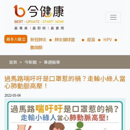
最多人關注
新冠肺炎
肺炎鏈球菌
疫苗
HPV
膽固醇
首頁
今新聞
專題報導
過馬路喘吁吁是口罩惹的禍？走輸小綠人當
心肺動脈高壓！
2022-05-04