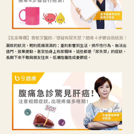
【名家專欄】曾郁文醫師／懷疑有尿失禁？簡單４步驟自我檢測！
漏尿的狀況，輕則底褲濕濕的；重則影響到生活，排斥性行為、無法出
遠門、放棄運動，甚至怕身上有尿騷味，這些都是「尿失禁」的症狀，
長期下來不敢與朋友往來，低潮陰霾造成憂鬱症。