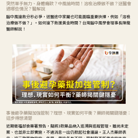
突然單手無力、身體癱軟？中風搶時間！溶栓治療做不做？送醫會
遇哪些情況？醫解說
腦中風搶救分秒必爭，送醫途中家屬也可能面臨重要抉擇，例如「溶栓
治療做不做？」。如何搶下救援黃金時間？台灣腦中風學會理事長陳龍
醫師解說！
事後避孕藥擬加強管制？理想、現實如何平衡？藥師揭關鍵隱憂：
這步得想清楚
近期衛福部食藥署預告，擬將3款藥品納入追溯與追蹤管理。雖尚未定
案、也並非立即實施，不過消息一出仍掀起社會議論。王人杰藥師表