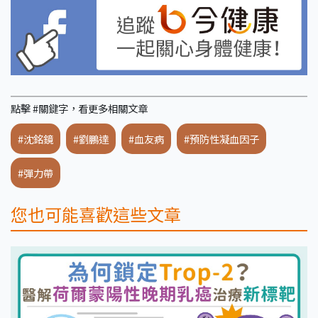
點擊 #關鍵字，看更多相關文章
#沈銘鏡
#劉鵬達
#血友病
#預防性凝血因子
#彈力帶
您也可能喜歡這些文章