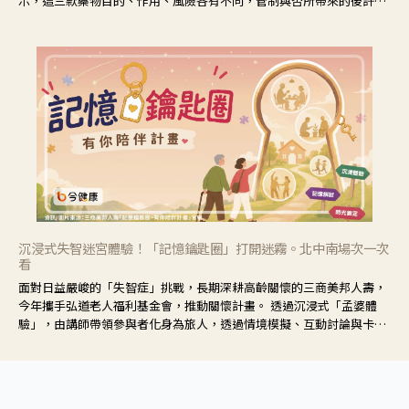
示，這三款藥物目的、作用、風險各有不同，管制與否所帶來的後許影
響也不同，可先了解其特性。
沉浸式失智迷宮體驗！「記憶鑰匙圈」打開迷霧。北中南場次一次
看
面對日益嚴峻的「失智症」挑戰，長期深耕高齡關懷的三商美邦人壽，
今年攜手弘道老人福利基金會，推動關懷計畫。 透過沉浸式「孟婆體
驗」，由講師帶領參與者化身為旅人，透過情境模擬、互動討論與卡牌
推理等，讓參與者親身感受失智症者在記憶迷宮中面臨的混亂、判斷困
難與生活挑戰。