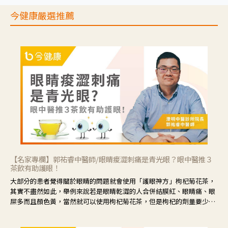
今健康嚴選推薦
【名家專欄】郭祐睿中醫師/眼睛痠澀刺痛是青光眼？眼中醫推３
茶飲有助護眼！
大部分的患者覺得關於眼睛的問題就會使用「護眼神方」枸杞菊花茶，
其實不盡然如此，舉例來說若是眼睛乾澀的人合併結膜紅、眼睛痛、眼
屎多而且顏色黃，當然就可以使用枸杞菊花茶，但是枸杞的劑量要少，
菊花的劑量要多；若是有以上症狀以外，眼睛還會有灼熱感，眼屎多到
會「牽絲」，也就是水樣分泌物增加，這樣就是感染性結膜炎了，這時