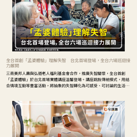
全台首創「孟婆體驗」理解失智 台北首場登場，全台六場巡迴接
力展開
三商美邦人壽與弘道老人福利基金會合作，推廣失智關懷，全台首創
「孟婆體驗」於台北首場實體講座溫馨登場。講座跳脫傳統模式，用結
合情境互動等豐富活動，將抽象的失智轉化為可感受、可討論的生活情
境，並引導民眾在家人開始出現改變時，以理解取代責備、以耐心回應
不安。