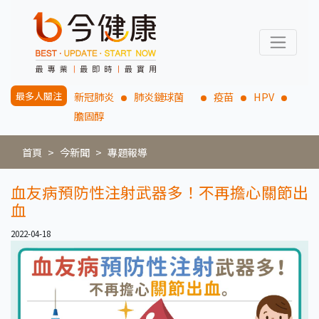
最多人關注
新冠肺炎
肺炎鏈球菌
疫苗
HPV
膽固醇
首頁
今新聞
專題報導
血友病預防性注射武器多！不再擔心關節出
血
2022-04-18