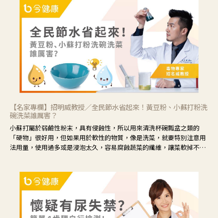
候就要使用菊花、金銀花來治療；假如單純的眼睛乾澀，結膜沒有紅，
眼睛周圍沒有眼屎，這種情況是屬於「陰虛」，就可以使用枸杞、蓮
藕、麥門冬、山藥等比較滋潤的藥材，效果就更顯著。
【名家專欄】招明威教授／全民節水省起來！黃豆粉、小蘇打粉洗
碗洗菜誰厲害？
小蘇打屬於弱鹼性粉末，具有侵蝕性，所以用來清洗杯碗瓢盆之類的
「硬物」很好用，但如果用於軟性的物質，像是洗菜，就要特別注意用
法用量，使用過多或是浸泡太久，容易腐蝕蔬菜的纖維，讓菜軟掉不清
脆。