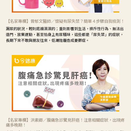
【名家專欄】曾郁文醫師／懷疑有尿失禁？簡單４步驟自我檢測！
漏尿的狀況，輕則底褲濕濕的；重則影響到生活，排斥性行為、無法出
遠門、放棄運動，甚至怕身上有尿騷味，這些都是「尿失禁」的症狀，
長期下來不敢與朋友往來，低潮陰霾造成憂鬱症。
【名家專欄】洪素卿／腹痛急診驚見肝癌！注意相關症狀，出現疼
痛多晚期！