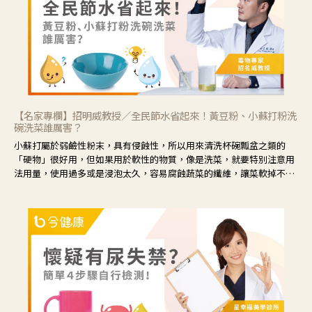
【名家專欄】招明威教授／全民節水省起來！黃豆粉、小蘇打粉洗
碗洗菜誰厲害？
小蘇打屬於弱鹼性粉末，具有侵蝕性，所以用來清洗杯碗瓢盆之類的
「硬物」很好用，但如果用於軟性的物質，像是洗菜，就要特別注意用
法用量，使用過多或是浸泡太久，容易腐蝕蔬菜的纖維，讓菜軟掉不清
脆。