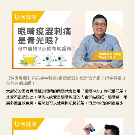
【名家專欄】郭祐睿中醫師/眼睛痠澀刺痛是青光眼？眼中醫推３
茶飲有助護眼！
大部分的患者覺得關於眼睛的問題就會使用「護眼神方」枸杞菊花茶，
其實不盡然如此，舉例來說若是眼睛乾澀的人合併結膜紅、眼睛痛、眼
屎多而且顏色黃，當然就可以使用枸杞菊花茶，但是枸杞的劑量要少，
菊花的劑量要多；若是有以上症狀以外，眼睛還會有灼熱感，眼屎多到
會「牽絲」，也就是水樣分泌物增加，這樣就是感染性結膜炎了，這時
候就要使用菊花、金銀花來治療；假如單純的眼睛乾澀，結膜沒有紅，
眼睛周圍沒有眼屎，這種情況是屬於「陰虛」，就可以使用枸杞、蓮
藕、麥門冬、山藥等比較滋潤的藥材，效果就更顯著。