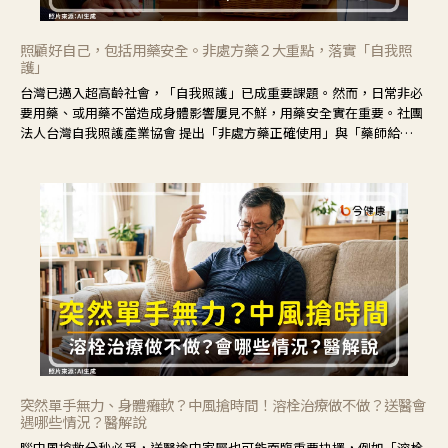
照顧好自己，包括用藥安全。非處方藥２大重點，落實「自我照
護」
台灣已邁入超高齡社會，「自我照護」已成重要課題。然而，日常非必
要用藥、或用藥不當造成身體影響屢見不鮮，用藥安全實在重要。社團
法人台灣自我照護產業協會 提出「非處方藥正確使用」與「藥師給
力」，鼓勵民眾建立安全且正確的自我照護習慣。
突然單手無力、身體癱軟？中風搶時間！溶栓治療做不做？送醫會
遇哪些情況？醫解說
腦中風搶救分秒必爭，送醫途中家屬也可能面臨重要抉擇，例如「溶栓