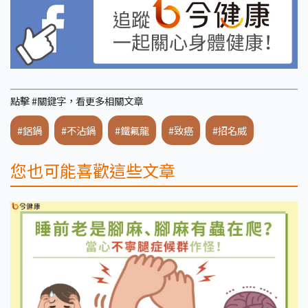
點擊 #關鍵字，看更多相關文章
#鋁鍋
#不沾鍋
#鐵氟龍
#致癌
#招名威
您也可能喜歡這些文章