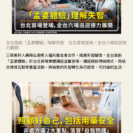
全台首創「孟婆體驗」理解失智 台北首場登場，全台六場巡迴接
力展開
三商美邦人壽與弘道老人福利基金會合作，推廣失智關懷，全台首創
「孟婆體驗」於台北首場實體講座溫馨登場。講座跳脫傳統模式，用結
合情境互動等豐富活動，將抽象的失智轉化為可感受、可討論的生活情
境，並引導民眾在家人開始出現改變時，以理解取代責備、以耐心回應
不安。