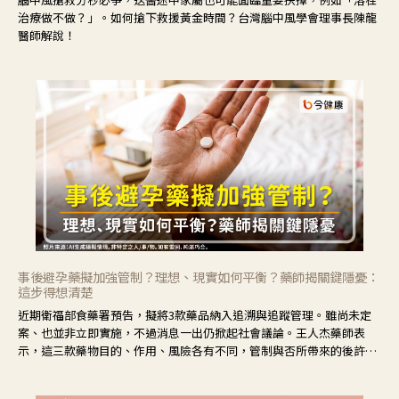
治療做不做？」。如何搶下救援黃金時間？台灣腦中風學會理事長陳龍
醫師解說！
事後避孕藥擬加強管制？理想、現實如何平衡？藥師揭關鍵隱憂：
這步得想清楚
近期衛福部食藥署預告，擬將3款藥品納入追溯與追蹤管理。雖尚未定
案、也並非立即實施，不過消息一出仍掀起社會議論。王人杰藥師表
示，這三款藥物目的、作用、風險各有不同，管制與否所帶來的後許影
響也不同，可先了解其特性。