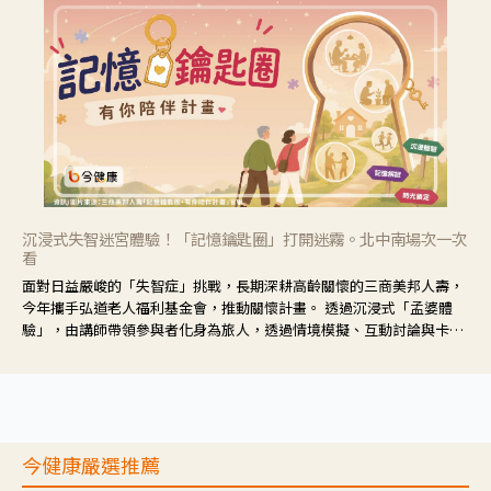
沉浸式失智迷宮體驗！「記憶鑰匙圈」打開迷霧。北中南場次一次
看
面對日益嚴峻的「失智症」挑戰，長期深耕高齡關懷的三商美邦人壽，
今年攜手弘道老人福利基金會，推動關懷計畫。 透過沉浸式「孟婆體
驗」，由講師帶領參與者化身為旅人，透過情境模擬、互動討論與卡牌
推理等，讓參與者親身感受失智症者在記憶迷宮中面臨的混亂、判斷困
難與生活挑戰。
今健康嚴選推薦