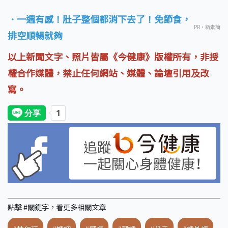
．一週有感！肚子整個都消下去了！免節食，
PR・新素簡
排空順暢就夠
以上新聞文字、照片皆屬《今健康》版權所有，非授
權合作媒體，禁止任何網站、媒體、論壇引用及改
寫。
點擊 #關鍵字，看更多相關文章