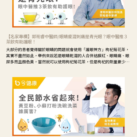
【名家專欄】郭祐睿中醫師/眼睛痠澀刺痛是青光眼？眼中醫推３
茶飲有助護眼！
大部分的患者覺得關於眼睛的問題就會使用「護眼神方」枸杞菊花茶，
其實不盡然如此，舉例來說若是眼睛乾澀的人合併結膜紅、眼睛痛、眼
屎多而且顏色黃，當然就可以使用枸杞菊花茶，但是枸杞的劑量要少，
菊花的劑量要多；若是有以上症狀以外，眼睛還會有灼熱感，眼屎多到
會「牽絲」，也就是水樣分泌物增加，這樣就是感染性結膜炎了，這時
候就要使用菊花、金銀花來治療；假如單純的眼睛乾澀，結膜沒有紅，
眼睛周圍沒有眼屎，這種情況是屬於「陰虛」，就可以使用枸杞、蓮
藕、麥門冬、山藥等比較滋潤的藥材，效果就更顯著。