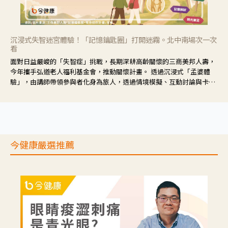
沉浸式失智迷宮體驗！「記憶鑰匙圈」打開迷霧。北中南場次一次
看
面對日益嚴峻的「失智症」挑戰，長期深耕高齡關懷的三商美邦人壽，
今年攜手弘道老人福利基金會，推動關懷計畫。 透過沉浸式「孟婆體
驗」，由講師帶領參與者化身為旅人，透過情境模擬、互動討論與卡牌
推理等，讓參與者親身感受失智症者在記憶迷宮中面臨的混亂、判斷困
難與生活挑戰。
今健康嚴選推薦