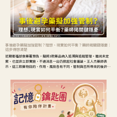
事後避孕藥擬加強管制？理想、現實如何平衡？藥師揭關鍵隱憂：
這步得想清楚
近期衛福部食藥署預告，擬將3款藥品納入追溯與追蹤管理。雖尚未定
案、也並非立即實施，不過消息一出仍掀起社會議論。王人杰藥師表
示，這三款藥物目的、作用、風險各有不同，管制與否所帶來的後許影
響也不同，可先了解其特性。