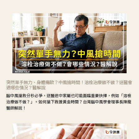
力」，鼓勵民眾建立安全且正確的自我照護習慣。
突然單手無力、身體癱軟？中風搶時間！溶栓治療做不做？送醫會
遇哪些情況？醫解說
腦中風搶救分秒必爭，送醫途中家屬也可能面臨重要抉擇，例如「溶栓
治療做不做？」。如何搶下救援黃金時間？台灣腦中風學會理事長陳龍
醫師解說！