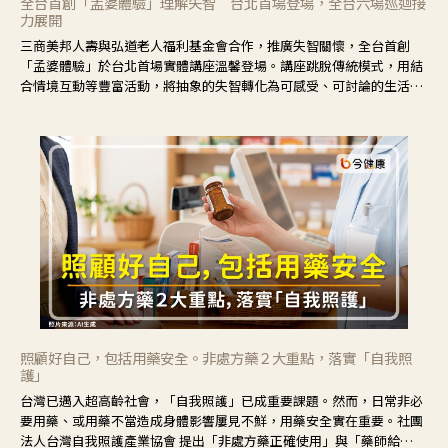
全台首創「孟婆體驗」理解失智 台北首場登場，全台六場巡迴接
力展開
三商美邦人壽與弘道老人福利基金會合作，推廣失智關懷，全台首創
「孟婆體驗」於台北首場實體講座溫馨登場。講座跳脫傳統模式，用結
合情境互動等豐富活動，將抽象的失智轉化為可感受、可討論的生活情
境，並引導民眾在家人開始出現改變時，以理解取代責備、以耐心回應
不安。
照顧好自己，包括用藥安全。非處方藥２大重點，落實「自我照
護」
台灣已邁入超高齡社會，「自我照護」已成重要課題。然而，日常非必
要用藥、或用藥不當造成身體影響屢見不鮮，用藥安全實在重要。社團
法人台灣自我照護產業協會 提出「非處方藥正確使用」與「藥師給