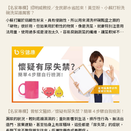
【名家專欄】招明威教授／全民節水省起來！黃豆粉、小蘇打粉洗
碗洗菜誰厲害？
小蘇打屬於弱鹼性粉末，具有侵蝕性，所以用來清洗杯碗瓢盆之類的
「硬物」很好用，但如果用於軟性的物質，像是洗菜，就要特別注意用
法用量，使用過多或是浸泡太久，容易腐蝕蔬菜的纖維，讓菜軟掉不清
脆。
【名家專欄】曾郁文醫師／懷疑有尿失禁？簡單４步驟自我檢測！
漏尿的狀況，輕則底褲濕濕的；重則影響到生活，排斥性行為、無法出
遠門、放棄運動，甚至怕身上有尿騷味，這些都是「尿失禁」的症狀，
長期下來不敢與朋友往來，低潮陰霾造成憂鬱症。