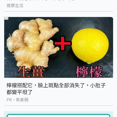
健康生活
PR
檸檬搭配它，臉上斑點全部消失了，小肚子
都變平坦了
PR・新素簡