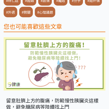
#林仁廷
#婚姻
#感情
#離婚
#分手
#婚外情
#外遇
#劈腿
#心理議題
您也可能喜歡這些文章
留意肚臍上方的腹痛，防範慢性胰臟炎這樣
做，避免糖尿病等陸續找上門