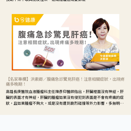
【名家專欄】洪素卿／腹痛急診驚見肝癌！注意相關症狀，出現疼
痛多晚期！
高雄長庚醫院血液腫瘤科主任陳彥仰醫師指出，肝臟裡面沒有神經，肝
臟的表面才有神經，肝臟的腫瘤如果沒有侵犯到表面是不會有疼痛的症
狀，且如果腫瘤不夠大，或是沒有遭到劇烈碰撞等外力影響，多無明顯
症狀，一旦患者出現疲勞、食慾不振、體重減輕、上腹部悶痛、肝功能
異常、黃疸、腹部腫大、甚至上腸胃道出血、吐血等肝癌臨床症狀，多
數已是晚期。