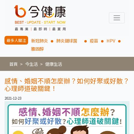
最多人關注
新冠肺炎
肺炎鏈球菌
疫苗
HPV
膽固醇
首頁
今生活
健康生活
感情、婚姻不順怎麼辦？如何好聚或好散？
心理師道破關鍵！
2021-12-23