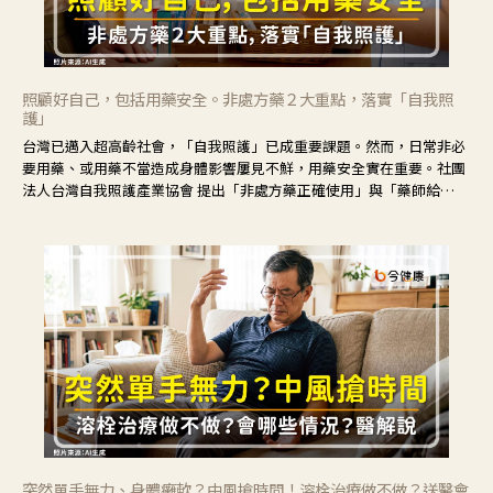
照顧好自己，包括用藥安全。非處方藥２大重點，落實「自我照
護」
台灣已邁入超高齡社會，「自我照護」已成重要課題。然而，日常非必
要用藥、或用藥不當造成身體影響屢見不鮮，用藥安全實在重要。社團
法人台灣自我照護產業協會 提出「非處方藥正確使用」與「藥師給
力」，鼓勵民眾建立安全且正確的自我照護習慣。
突然單手無力、身體癱軟？中風搶時間！溶栓治療做不做？送醫會