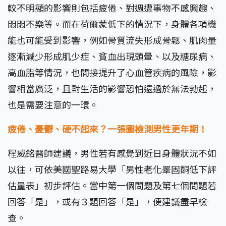
較不明顯的影響則包括疲倦、對週遭事物不感興趣、
悶悶不樂等。而在荷爾蒙低下的情況下，身體各項機
能也可能受到影響，例如骨質流失形成骨鬆、肌肉量
逐漸減少形成肌少症、貧血出現頭暈、以及糖尿病、
高血脂等情況，也間接提升了心血管疾病的風險，影
響相當廣泛，且對生活的影響恐怕遠過於無法勃起，
也是需要注意的一環。
疲倦、憂鬱、硬不起來？一張圖檢測男性更年期！
程威銘醫師建議，男性若有感覺到近日身體狀況不如
以往，可依美國聖路易大學「男性老化睪固酮低下評
估量表」初步評估。當中第一個問題及第七個問題若
回答「是」，或有３題回答「是」，便建議盡早檢
查。