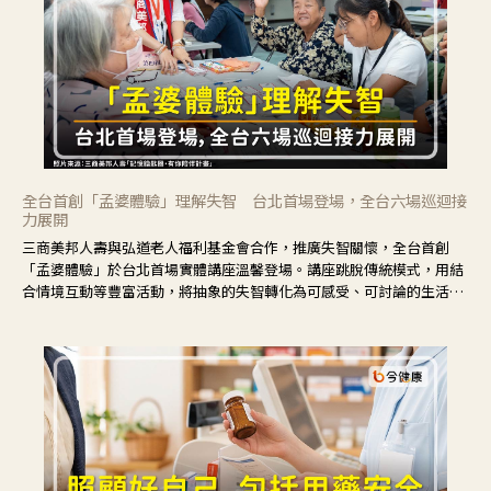
全台首創「孟婆體驗」理解失智 台北首場登場，全台六場巡迴接
力展開
三商美邦人壽與弘道老人福利基金會合作，推廣失智關懷，全台首創
「孟婆體驗」於台北首場實體講座溫馨登場。講座跳脫傳統模式，用結
合情境互動等豐富活動，將抽象的失智轉化為可感受、可討論的生活情
境，並引導民眾在家人開始出現改變時，以理解取代責備、以耐心回應
不安。