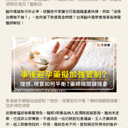
遇哪些情況？醫解說
腦中風搶救分秒必爭，送醫途中家屬也可能面臨重要抉擇，例如「溶栓
治療做不做？」。如何搶下救援黃金時間？台灣腦中風學會理事長陳龍
醫師解說！
事後避孕藥擬加強管制？理想、現實如何平衡？藥師揭關鍵隱憂：
這步得想清楚
近期衛福部食藥署預告，擬將3款藥品納入追溯與追蹤管理。雖尚未定
案、也並非立即實施，不過消息一出仍掀起社會議論。王人杰藥師表
示，這三款藥物目的、作用、風險各有不同，管制與否所帶來的後許影