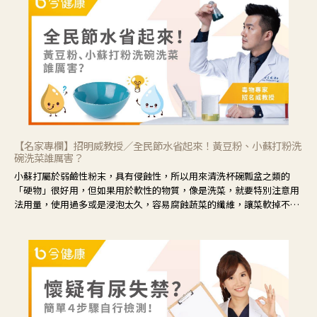
眼睛周圍沒有眼屎，這種情況是屬於「陰虛」，就可以使用枸杞、蓮
藕、麥門冬、山藥等比較滋潤的藥材，效果就更顯著。
【名家專欄】招明威教授／全民節水省起來！黃豆粉、小蘇打粉洗
碗洗菜誰厲害？
小蘇打屬於弱鹼性粉末，具有侵蝕性，所以用來清洗杯碗瓢盆之類的
「硬物」很好用，但如果用於軟性的物質，像是洗菜，就要特別注意用
法用量，使用過多或是浸泡太久，容易腐蝕蔬菜的纖維，讓菜軟掉不清
脆。