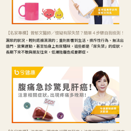
【名家專欄】曾郁文醫師／懷疑有尿失禁？簡單４步驟自我檢測！
漏尿的狀況，輕則底褲濕濕的；重則影響到生活，排斥性行為、無法出
遠門、放棄運動，甚至怕身上有尿騷味，這些都是「尿失禁」的症狀，
長期下來不敢與朋友往來，低潮陰霾造成憂鬱症。