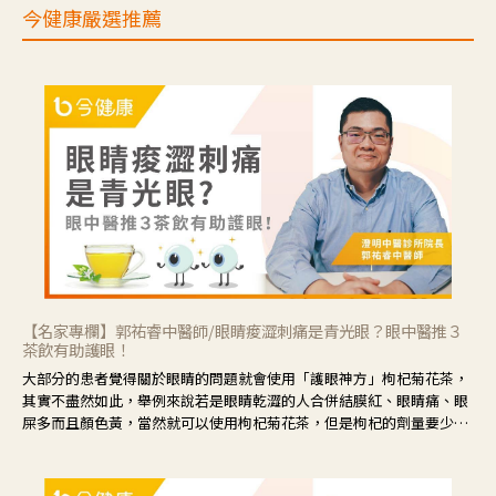
今健康嚴選推薦
【名家專欄】郭祐睿中醫師/眼睛痠澀刺痛是青光眼？眼中醫推３
茶飲有助護眼！
大部分的患者覺得關於眼睛的問題就會使用「護眼神方」枸杞菊花茶，
其實不盡然如此，舉例來說若是眼睛乾澀的人合併結膜紅、眼睛痛、眼
屎多而且顏色黃，當然就可以使用枸杞菊花茶，但是枸杞的劑量要少，
菊花的劑量要多；若是有以上症狀以外，眼睛還會有灼熱感，眼屎多到
會「牽絲」，也就是水樣分泌物增加，這樣就是感染性結膜炎了，這時
候就要使用菊花、金銀花來治療；假如單純的眼睛乾澀，結膜沒有紅，