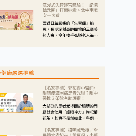
沉浸式失智迷宮體驗！「記憶
人杰藥師表示，這三款藥物目
鑰匙圈」打開迷霧。北中南場
的、作用、風險各有不同，管制
次一次看
與否所帶來的後許影響也不同，
面對日益嚴峻的「失智症」挑
可先了解其特性。
戰，長期深耕高齡關懷的三商美
邦人壽，今年攜手弘道老人福利
基金會，推動關懷計畫。 透過沉
浸式「孟婆體驗」，由講師帶領
參與者化身為旅人，透過情境模
擬、互動討論與卡牌推理等，讓
參與者親身感受失智症者在記憶
今健康嚴選推薦
迷宮中面臨的混亂、判斷困難與
生活挑戰。
【名家專欄】郭祐睿中醫師/
眼睛痠澀刺痛是青光眼？眼中
醫推３茶飲有助護眼！
大部分的患者覺得關於眼睛的問
題就會使用「護眼神方」枸杞菊
花茶，其實不盡然如此，舉例來
說若是眼睛乾澀的人合併結膜
【名家專欄】招明威教授／全
紅、眼睛痛、眼屎多而且顏色
民節水省起來！黃豆粉、小蘇