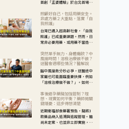
首創「孟婆體驗」於台北首場實
體講座溫馨登場。講座跳脫傳統
照顧好自己，包括用藥安全。
模式，用結合情境互動等豐富活
非處方藥２大重點，落實「自
動，將抽象的失智轉化為可感
我照護」
受、可討論的生活情境，並引導
台灣已邁入超高齡社會，「自我
民眾在家人開始出現改變時，以
照護」已成重要課題。然而，日
理解取代責備、以耐心回應不
常非必要用藥、或用藥不當造成
安。
身體影響屢見不鮮，用藥安全實
突然單手無力、身體癱軟？中
在重要。社團法人台灣自我照護
風搶時間！溶栓治療做不做？
產業協會 提出「非處方藥正確使
送醫會遇哪些情況？醫解說
用」與「藥師給力」，鼓勵民眾
腦中風搶救分秒必爭，送醫途中
建立安全且正確的自我照護習
家屬也可能面臨重要抉擇，例如
慣。
「溶栓治療做不做？」。如何搶
下救援黃金時間？台灣腦中風學
事後避孕藥擬加強管制？理
會理事長陳龍醫師解說！
想、現實如何平衡？藥師揭關
鍵隱憂：這步得想清楚
近期衛福部食藥署預告，擬將3
款藥品納入追溯與追蹤管理。雖
尚未定案、也並非立即實施，不
過消息一出仍掀起社會議論。王