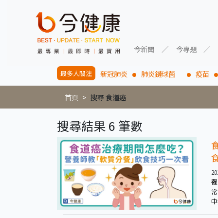
今新聞
今專題
最多人關注
新冠肺炎
肺炎鏈球菌
疫苗
首頁
搜尋 食道癌
搜尋結果 6 筆數
20
罹
常
中
有