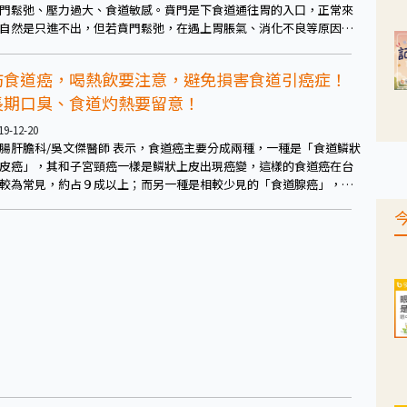
門鬆弛、壓力過大、食道敏感。賁門是下食道通往胃的入口，正常來
自然是只進不出，但若賁門鬆弛，在遇上胃脹氣、消化不良等原因
，胃酸就容易衝上食道，也就容易有胃食道逆流的情形發生，這種情
就建議需考慮以手術改善。
防食道癌，喝熱飲要注意，避免損害食道引癌症！
長期口臭、食道灼熱要留意！
19-12-20
腸肝膽科/吳文傑醫師 表示，食道癌主要分成兩種，一種是「食道鱗狀
皮癌」，其和子宮頸癌一樣是鱗狀上皮出現癌變，這樣的食道癌在台
較為常見，約占９成以上；而另一種是相較少見的「食道腺癌」，在
外比較常見，其主要是較偏向和胃部癌症有關。