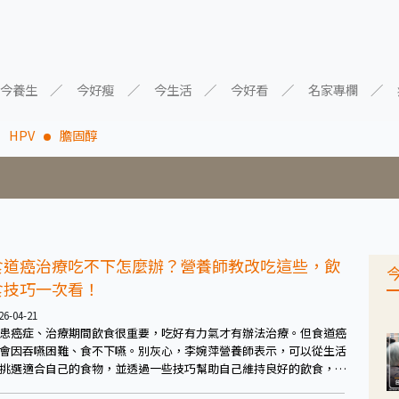
今養生
今好瘦
今生活
今好看
名家專欄
HPV
膽固醇
食道癌治療吃不下怎麼辦？營養師教改吃這些，飲
食技巧一次看！
26-04-21
患癌症、治療期間飲食很重要，吃好有力氣才有辦法治療。但食道癌
會因吞嚥困難、食不下嚥。別灰心，李婉萍營養師表示，可以從生活
挑選適合自己的食物，並透過一些技巧幫助自己維持良好的飲食，更
體力治療！