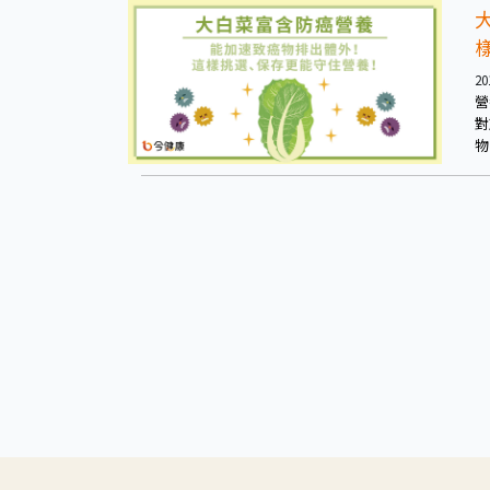
20
營
對
物
當