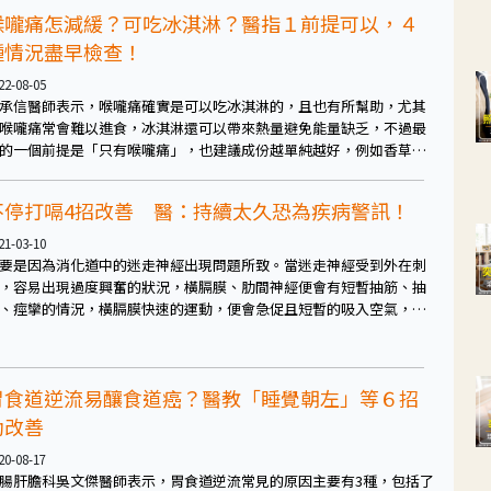
喉嚨痛怎減緩？可吃冰淇淋？醫指１前提可以，４
種情況盡早檢查！
22-08-05
承信醫師表示，喉嚨痛確實是可以吃冰淇淋的，且也有所幫助，尤其
喉嚨痛常會難以進食，冰淇淋還可以帶來熱量避免能量缺乏，不過最
的一個前提是「只有喉嚨痛」，也建議成份越單純越好，例如香草、
奶口味，且沒有顆粒或其他內容物的為佳。
不停打嗝4招改善 醫：持續太久恐為疾病警訊！
21-03-10
要是因為消化道中的迷走神經出現問題所致。當迷走神經受到外在刺
，容易出現過度興奮的狀況，橫膈膜、肋間神經便會有短暫抽筋、抽
、痙攣的情況，橫膈膜快速的運動，便會急促且短暫的吸入空氣，並
經過聲門時發出「呃」的聲音，也就形成呃逆的打嗝。
胃食道逆流易釀食道癌？醫教「睡覺朝左」等６招
助改善
20-08-17
腸肝膽科吳文傑醫師表示，胃食道逆流常見的原因主要有3種，包括了