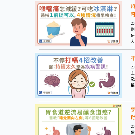
20
劉
是
大
牛
20
主
激
搐
在
20
胃