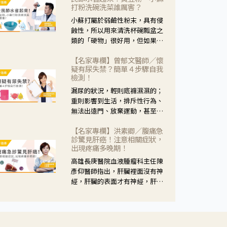
黃，當然就可以使用枸杞菊花
打粉洗碗洗菜誰厲害？
茶，但是枸杞的劑量要少，菊花
小蘇打屬於弱鹼性粉末，具有侵
的劑量要多；若是有以上症狀以
蝕性，所以用來清洗杯碗瓢盆之
外，眼睛還會有灼熱感，眼屎多
類的「硬物」很好用，但如果用
到會「牽絲」，也就是水樣分泌
於軟性的物質，像是洗菜，就要
物增加，這樣就是感染性結膜炎
【名家專欄】曾郁文醫師／懷
特別注意用法用量，使用過多或
了，這時候就要使用菊花、金銀
疑有尿失禁？簡單４步驟自我
是浸泡太久，容易腐蝕蔬菜的纖
花來治療；假如單純的眼睛乾
檢測！
維，讓菜軟掉不清脆。
澀，結膜沒有紅，眼睛周圍沒有
漏尿的狀況，輕則底褲濕濕的；
眼屎，這種情況是屬於「陰
重則影響到生活，排斥性行為、
虛」，就可以使用枸杞、蓮藕、
無法出遠門、放棄運動，甚至怕
麥門冬、山藥等比較滋潤的藥
身上有尿騷味，這些都是「尿失
材，效果就更顯著。
【名家專欄】洪素卿／腹痛急
禁」的症狀，長期下來不敢與朋
診驚見肝癌！注意相關症狀，
友往來，低潮陰霾造成憂鬱症。
出現疼痛多晚期！
高雄長庚醫院血液腫瘤科主任陳
彥仰醫師指出，肝臟裡面沒有神
經，肝臟的表面才有神經，肝臟
的腫瘤如果沒有侵犯到表面是不
會有疼痛的症狀，且如果腫瘤不
夠大，或是沒有遭到劇烈碰撞等
外力影響，多無明顯症狀，一旦