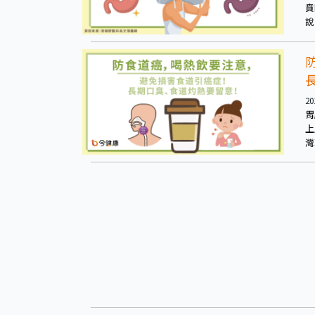
賁
說
時
況
20
胃
上
灣
國