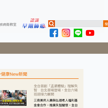
搜
疾病衛教室
今健康New新聞
全台首創「孟婆體驗」理解失
智 台北首場登場，全台六場
巡迴接力展開
三商美邦人壽與弘道老人福利基
金會合作，推廣失智關懷，全台