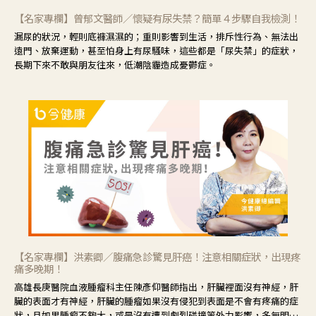
【名家專欄】曾郁文醫師／懷疑有尿失禁？簡單４步驟自我檢測！
漏尿的狀況，輕則底褲濕濕的；重則影響到生活，排斥性行為、無法出
遠門、放棄運動，甚至怕身上有尿騷味，這些都是「尿失禁」的症狀，
長期下來不敢與朋友往來，低潮陰霾造成憂鬱症。
【名家專欄】洪素卿／腹痛急診驚見肝癌！注意相關症狀，出現疼
痛多晚期！
高雄長庚醫院血液腫瘤科主任陳彥仰醫師指出，肝臟裡面沒有神經，肝
臟的表面才有神經，肝臟的腫瘤如果沒有侵犯到表面是不會有疼痛的症
狀，且如果腫瘤不夠大，或是沒有遭到劇烈碰撞等外力影響，多無明顯