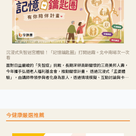
沉浸式失智迷宮體驗！「記憶鑰匙圈」打開迷霧。北中南場次一次
看
面對日益嚴峻的「失智症」挑戰，長期深耕高齡關懷的三商美邦人壽，
今年攜手弘道老人福利基金會，推動關懷計畫。 透過沉浸式「孟婆體
驗」，由講師帶領參與者化身為旅人，透過情境模擬、互動討論與卡牌
推理等，讓參與者親身感受失智症者在記憶迷宮中面臨的混亂、判斷困
難與生活挑戰。
今健康嚴選推薦