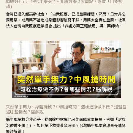
照顧好自己，包括用藥安全。非處方藥２大重點，落實「自我照
護」
台灣已邁入超高齡社會，「自我照護」已成重要課題。然而，日常非必
要用藥、或用藥不當造成身體影響屢見不鮮，用藥安全實在重要。社團
法人台灣自我照護產業協會 提出「非處方藥正確使用」與「藥師給
力」，鼓勵民眾建立安全且正確的自我照護習慣。
突然單手無力、身體癱軟？中風搶時間！溶栓治療做不做？送醫會
遇哪些情況？醫解說
腦中風搶救分秒必爭，送醫途中家屬也可能面臨重要抉擇，例如「溶栓
治療做不做？」。如何搶下救援黃金時間？台灣腦中風學會理事長陳龍
醫師解說！