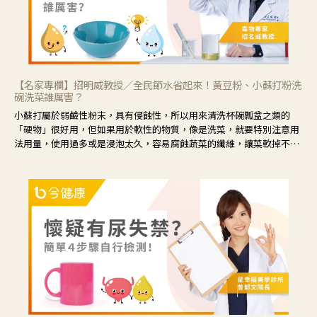
【名家專欄】招明威教授／全民節水省起來！黃豆粉、小蘇打粉洗
碗洗菜誰厲害？
小蘇打屬於弱鹼性粉末，具有侵蝕性，所以用來清洗杯碗瓢盆之類的
「硬物」很好用，但如果用於軟性的物質，像是洗菜，就要特別注意用
法用量，使用過多或是浸泡太久，容易腐蝕蔬菜的纖維，讓菜軟掉不清
脆。