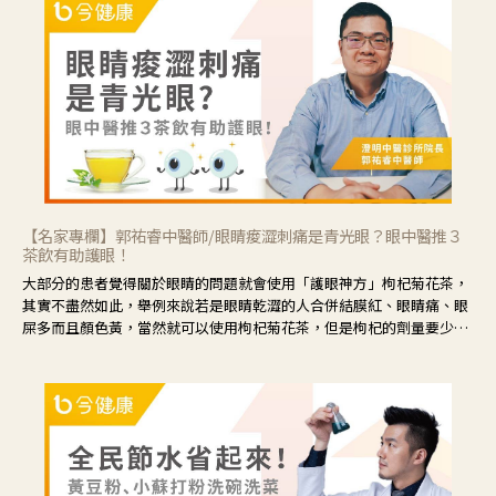
【名家專欄】郭祐睿中醫師/眼睛痠澀刺痛是青光眼？眼中醫推３
茶飲有助護眼！
大部分的患者覺得關於眼睛的問題就會使用「護眼神方」枸杞菊花茶，
其實不盡然如此，舉例來說若是眼睛乾澀的人合併結膜紅、眼睛痛、眼
屎多而且顏色黃，當然就可以使用枸杞菊花茶，但是枸杞的劑量要少，
菊花的劑量要多；若是有以上症狀以外，眼睛還會有灼熱感，眼屎多到
會「牽絲」，也就是水樣分泌物增加，這樣就是感染性結膜炎了，這時
候就要使用菊花、金銀花來治療；假如單純的眼睛乾澀，結膜沒有紅，
眼睛周圍沒有眼屎，這種情況是屬於「陰虛」，就可以使用枸杞、蓮
藕、麥門冬、山藥等比較滋潤的藥材，效果就更顯著。