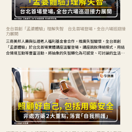
全台首創「孟婆體驗」理解失智 台北首場登場，全台六場巡迴接
力展開
三商美邦人壽與弘道老人福利基金會合作，推廣失智關懷，全台首創
「孟婆體驗」於台北首場實體講座溫馨登場。講座跳脫傳統模式，用結
合情境互動等豐富活動，將抽象的失智轉化為可感受、可討論的生活情
境，並引導民眾在家人開始出現改變時，以理解取代責備、以耐心回應
不安。