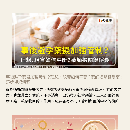
事後避孕藥擬加強管制？理想、現實如何平衡？藥師揭關鍵隱憂：
這步得想清楚
近期衛福部食藥署預告，擬將3款藥品納入追溯與追蹤管理。雖尚未定
案、也並非立即實施，不過消息一出仍掀起社會議論。王人杰藥師表
示，這三款藥物目的、作用、風險各有不同，管制與否所帶來的後許影
響也不同，可先了解其特性。