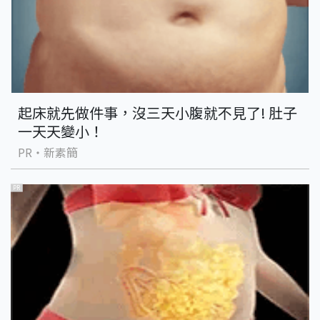
起床就先做件事，沒三天小腹就不見了! 肚子
一天天變小！
PR・新素簡
PR