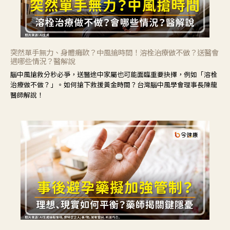
突然單手無力、身體癱軟？中風搶時間！溶栓治療做不做？送醫會
遇哪些情況？醫解說
腦中風搶救分秒必爭，送醫途中家屬也可能面臨重要抉擇，例如「溶栓
治療做不做？」。如何搶下救援黃金時間？台灣腦中風學會理事長陳龍
醫師解說！