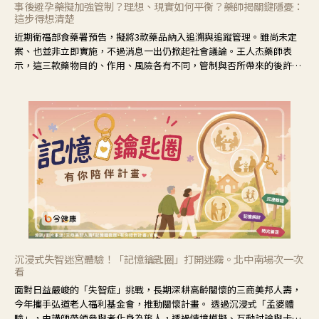
事後避孕藥擬加強管制？理想、現實如何平衡？藥師揭關鍵隱憂：
這步得想清楚
近期衛福部食藥署預告，擬將3款藥品納入追溯與追蹤管理。雖尚未定
案、也並非立即實施，不過消息一出仍掀起社會議論。王人杰藥師表
示，這三款藥物目的、作用、風險各有不同，管制與否所帶來的後許影
響也不同，可先了解其特性。
沉浸式失智迷宮體驗！「記憶鑰匙圈」打開迷霧。北中南場次一次
看
面對日益嚴峻的「失智症」挑戰，長期深耕高齡關懷的三商美邦人壽，
今年攜手弘道老人福利基金會，推動關懷計畫。 透過沉浸式「孟婆體
驗」，由講師帶領參與者化身為旅人，透過情境模擬、互動討論與卡牌