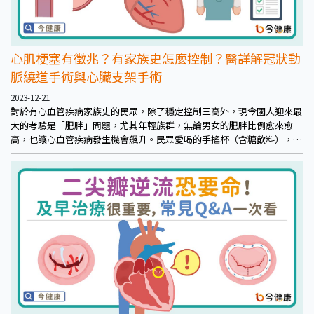
心肌梗塞有徵兆？有家族史怎麼控制？醫詳解冠狀動
脈繞道手術與心臟支架手術
2023-12-21
對於有心血管疾病家族史的民眾，除了穩定控制三高外，現今國人迎來最
大的考驗是「肥胖」問題，尤其年輕族群，無論男女的肥胖比例愈來愈
高，也讓心血管疾病發生機會飆升。民眾愛喝的手搖杯（含糖飲料），也
是造成肥胖和心臟病很重要的風險因子；氣溫驟降時，愛吃鍋、進補，也
容易造成身體負擔，得特別當心高血脂問題！但是即便是沒有家族史，三
高在年輕人的盛行率也逐漸提高，這些隱形的危險因素也是需要民眾提高
警覺，隨時注意自己的身體狀況。