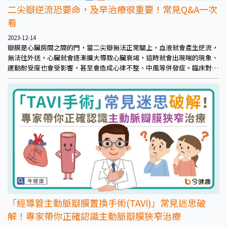
二尖瓣逆流恐要命，及早治療很重要！常見Q&A一次
看
2023-12-14
瓣膜是心臟房間之間的門，當二尖瓣無法正常關上，血液就會產生逆流，
無法往外送，心臟就會逐漸擴大導致心臟衰竭，這時就會出現喘的現象、
運動耐受度也會受影響，甚至會造成心律不整、中風等併發症。臨床對二
尖瓣逆流的嚴重度有客觀的分級，通常達到重度時，就已經不可逆，且是
屬於結構性的傷害，若不及時處理最終會危及性命。
「經導管主動脈瓣膜置換手術(TAVI)」常見迷思破
解！專家帶你正確認識主動脈瓣膜狹窄治療