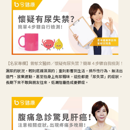
【名家專欄】曾郁文醫師／懷疑有尿失禁？簡單４步驟自我檢測！
漏尿的狀況，輕則底褲濕濕的；重則影響到生活，排斥性行為、無法出
遠門、放棄運動，甚至怕身上有尿騷味，這些都是「尿失禁」的症狀，
長期下來不敢與朋友往來，低潮陰霾造成憂鬱症。