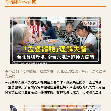
今健康New新聞
全台首創「孟婆體驗」理解失智 台北首場登場，全台六場巡迴接
力展開
三商美邦人壽與弘道老人福利基金會合作，推廣失智關懷，全台首創
「孟婆體驗」於台北首場實體講座溫馨登場。講座跳脫傳統模式，用結
合情境互動等豐富活動，將抽象的失智轉化為可感受、可討論的生活情
境，並引導民眾在家人開始出現改變時，以理解取代責備、以耐心回應
不安。