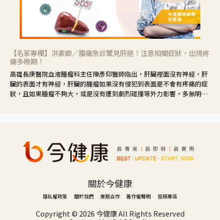
【名家專欄】洪素卿／腹痛急診驚見肝癌！注意相關症狀，出現疼
痛多晚期！
高雄長庚醫院血液腫瘤科主任陳彥仰醫師指出，肝臟裡面沒有神經，肝
臟的表面才有神經，肝臟的腫瘤如果沒有侵犯到表面是不會有疼痛的症
狀，且如果腫瘤不夠大，或是沒有遭到劇烈碰撞等外力影響，多無明顯
症狀，一旦患者出現疲勞、食慾不振、體重減輕、上腹部悶痛、肝功能
異常、黃疸、腹部腫大、甚至上腸胃道出血、吐血等肝癌臨床症狀，多
數已是晚期。
關於今健康
隱私權政策
關於我們
業務合作
著作權聲明
投稿專區
Copyright ©
2026 今健康 All Rights Reserved