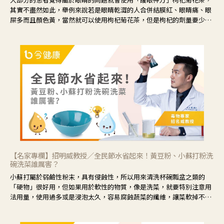
其實不盡然如此，舉例來說若是眼睛乾澀的人合併結膜紅、眼睛痛、眼
屎多而且顏色黃，當然就可以使用枸杞菊花茶，但是枸杞的劑量要少，
菊花的劑量要多；若是有以上症狀以外，眼睛還會有灼熱感，眼屎多到
會「牽絲」，也就是水樣分泌物增加，這樣就是感染性結膜炎了，這時
候就要使用菊花、金銀花來治療；假如單純的眼睛乾澀，結膜沒有紅，
眼睛周圍沒有眼屎，這種情況是屬於「陰虛」，就可以使用枸杞、蓮
藕、麥門冬、山藥等比較滋潤的藥材，效果就更顯著。
【名家專欄】招明威教授／全民節水省起來！黃豆粉、小蘇打粉洗
碗洗菜誰厲害？
小蘇打屬於弱鹼性粉末，具有侵蝕性，所以用來清洗杯碗瓢盆之類的
「硬物」很好用，但如果用於軟性的物質，像是洗菜，就要特別注意用
法用量，使用過多或是浸泡太久，容易腐蝕蔬菜的纖維，讓菜軟掉不清
脆。