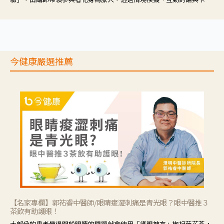
推理等，讓參與者親身感受失智症者在記憶迷宮中面臨的混亂、判斷困
難與生活挑戰。
今健康嚴選推薦
【名家專欄】郭祐睿中醫師/眼睛痠澀刺痛是青光眼？眼中醫推３
茶飲有助護眼！
大部分的患者覺得關於眼睛的問題就會使用「護眼神方」枸杞菊花茶，