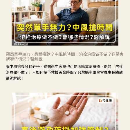
突然單手無力、身體癱軟？中風搶時間！溶栓治療做不做？送醫會
遇哪些情況？醫解說
腦中風搶救分秒必爭，送醫途中家屬也可能面臨重要抉擇，例如「溶栓
治療做不做？」。如何搶下救援黃金時間？台灣腦中風學會理事長陳龍
醫師解說！