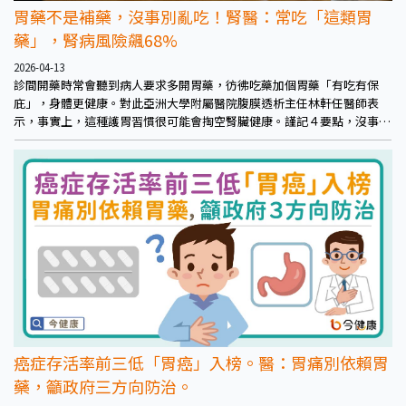
胃藥不是補藥，沒事別亂吃！腎醫：常吃「這類胃
藥」，腎病風險飆68%
2026-04-13
診間開藥時常會聽到病人要求多開胃藥，彷彿吃藥加個胃藥「有吃有保
庇」，身體更健康。對此亞洲大學附屬醫院腹膜透析主任林軒任醫師表
示，事實上，這種護胃習慣很可能會掏空腎臟健康。謹記４要點，沒事別
亂吃。
癌症存活率前三低「胃癌」入榜。醫：胃痛別依賴胃
藥，籲政府三方向防治。