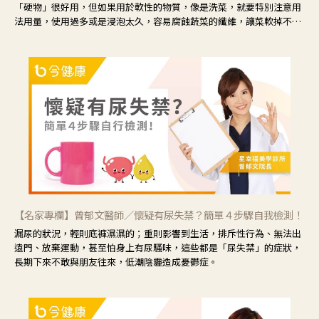
「硬物」很好用，但如果用於軟性的物質，像是洗菜，就要特別注意用
法用量，使用過多或是浸泡太久，容易腐蝕蔬菜的纖維，讓菜軟掉不清
脆。
【名家專欄】曾郁文醫師／懷疑有尿失禁？簡單４步驟自我檢測！
漏尿的狀況，輕則底褲濕濕的；重則影響到生活，排斥性行為、無法出
遠門、放棄運動，甚至怕身上有尿騷味，這些都是「尿失禁」的症狀，
長期下來不敢與朋友往來，低潮陰霾造成憂鬱症。