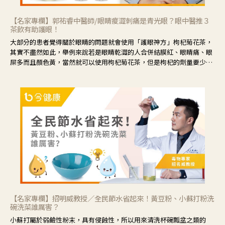
【名家專欄】郭祐睿中醫師/眼睛痠澀刺痛是青光眼？眼中醫推３
茶飲有助護眼！
大部分的患者覺得關於眼睛的問題就會使用「護眼神方」枸杞菊花茶，
其實不盡然如此，舉例來說若是眼睛乾澀的人合併結膜紅、眼睛痛、眼
屎多而且顏色黃，當然就可以使用枸杞菊花茶，但是枸杞的劑量要少，
菊花的劑量要多；若是有以上症狀以外，眼睛還會有灼熱感，眼屎多到
會「牽絲」，也就是水樣分泌物增加，這樣就是感染性結膜炎了，這時
候就要使用菊花、金銀花來治療；假如單純的眼睛乾澀，結膜沒有紅，
眼睛周圍沒有眼屎，這種情況是屬於「陰虛」，就可以使用枸杞、蓮
藕、麥門冬、山藥等比較滋潤的藥材，效果就更顯著。
【名家專欄】招明威教授／全民節水省起來！黃豆粉、小蘇打粉洗
碗洗菜誰厲害？
小蘇打屬於弱鹼性粉末，具有侵蝕性，所以用來清洗杯碗瓢盆之類的