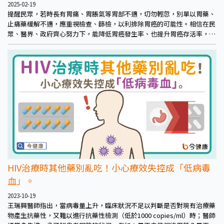
2025-02-19
提醒民眾，若時長有胃痛、胃脹氣等胃部不適，切勿輕忽，別單以胃藥、
止痛藥緩解不適，應重視檢查、篩檢，以利排除胃癌的可能性。相信在民
眾、醫界、政府齊心努力下，能降低胃癌發生率、也提升胃癌存活率，共
同創建、見證「2030健康台灣」！
HIV治療時其他藥別亂吃！小心療效失控成「低病毒
血」。
2023-10-19
王瑞興醫師指出，當病毒量上升，臨床狀況不足以判斷是否對現有治療藥
物產生抗藥性，又難以進行抗藥性檢測（低於1000 copies/ml）時；醫師