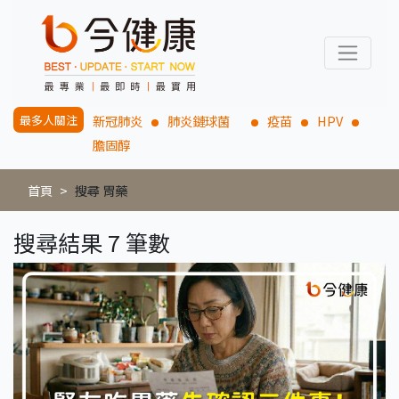
最多人關注
新冠肺炎
肺炎鏈球菌
疫苗
HPV
膽固醇
首頁
搜尋 胃藥
搜尋結果 7 筆數