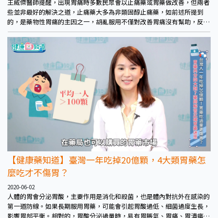
王威傑醫師提醒，出現胃痛時多數民眾會以止痛藥或胃藥做改善，但兩者
些並非最好的解決之道，止痛藥大多為非類固醇止痛藥，如前述所提到
的，是藥物性胃痛的主因之一，胡亂服用不僅對改善胃痛沒有幫助，反而
可能多增加新的胃痛原因或使原本情況加劇。
【健康藥知道】臺灣一年吃掉20億顆，4大類胃藥怎
麼吃才不傷胃？
2020-06-02
人體的胃會分泌胃酸，主要作用是消化和殺菌，也是體內對抗外在感染的
第一道防線。如果長期服用胃藥，可能會引起胃酸過低、細菌過度生長，
影響胃部平衡。相對的，胃酸分泌過量時，易有胃脹氣、胃痛、胃潰瘍、