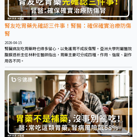
腎友吃胃藥先確認三件事！腎醫：確保確實治療防傷
腎
2026-04-15
腎臟病友吃胃藥時也得多留心，以免護胃不成反傷腎。亞洲大學附屬醫院
腹膜透析主任林軒任醫師指出，胃藥主要可分成四種，作用、強度、副作
用各不同。