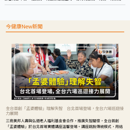
胃食道逆流、火燒心、灼熱感等症狀。
今健康New新聞
全台首創「孟婆體驗」理解失智 台北首場登場，全台六場巡迴接
力展開
三商美邦人壽與弘道老人福利基金會合作，推廣失智關懷，全台首創
「孟婆體驗」於台北首場實體講座溫馨登場。講座跳脫傳統模式，用結