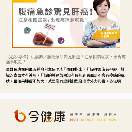
【名家專欄】洪素卿／腹痛急診驚見肝癌！注意相關症狀，出現疼
痛多晚期！
高雄長庚醫院血液腫瘤科主任陳彥仰醫師指出，肝臟裡面沒有神經，肝
臟的表面才有神經，肝臟的腫瘤如果沒有侵犯到表面是不會有疼痛的症
狀，且如果腫瘤不夠大，或是沒有遭到劇烈碰撞等外力影響，多無明顯
症狀，一旦患者出現疲勞、食慾不振、體重減輕、上腹部悶痛、肝功能
異常、黃疸、腹部腫大、甚至上腸胃道出血、吐血等肝癌臨床症狀，多
數已是晚期。