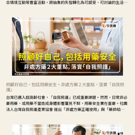
合情境互動等豐富活動，將抽象的失智轉化為可感受、可討論的生活情
境，並引導民眾在家人開始出現改變時，以理解取代責備、以耐心回應
不安。
照顧好自己，包括用藥安全。非處方藥２大重點，落實「自我照
護」
台灣已邁入超高齡社會，「自我照護」已成重要課題。然而，日常非必
要用藥、或用藥不當造成身體影響屢見不鮮，用藥安全實在重要。社團
法人台灣自我照護產業協會 提出「非處方藥正確使用」與「藥師給
力」，鼓勵民眾建立安全且正確的自我照護習慣。