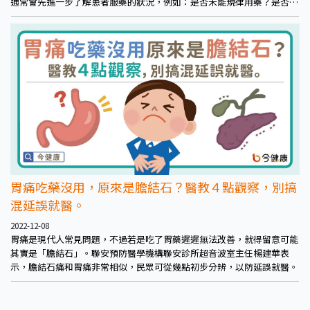
通常會先進一步了解患者服藥的狀況，例如：是否未能規律用藥？是否服
用方式或時間不正確？是否有食物或是藥物交互作用……等狀況。
胃痛吃藥沒用，原來是膽結石？醫教４點觀察，別搞
混延誤就醫。
2022-12-08
胃痛是現代人常見問題，不過若是吃了胃藥遲遲無法改善，就得留意可能
其實是「膽結石」。聯安預防醫學機構聯安診所超音波室主任楊建華表
示，膽結石痛和胃痛非常相似，民眾可從幾點初步分辨，以防延誤就醫。