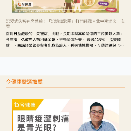
沉浸式失智迷宮體驗！「記憶鑰匙圈」打開迷霧。北中南場次一次
看
面對日益嚴峻的「失智症」挑戰，長期深耕高齡關懷的三商美邦人壽，
今年攜手弘道老人福利基金會，推動關懷計畫。 透過沉浸式「孟婆體
驗」，由講師帶領參與者化身為旅人，透過情境模擬、互動討論與卡牌
推理等，讓參與者親身感受失智症者在記憶迷宮中面臨的混亂、判斷困
難與生活挑戰。
今健康嚴選推薦