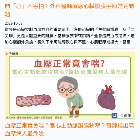
開「心」不害怕！外科醫師解惑心臟瓣膜手術常見問
題
2023-10-03
瓣膜是心臟控制血流方向的重要關卡，左邊心臟的「主動脈瓣膜」及「二
尖瓣」更是人體重要的瓣膜，當瓣膜狹窄或閉鎖不全會造成血液逆流、增
加心臟額外負擔，長久下來可能導致心律不整、心肌肥厚或擴大、甚至心
臟衰竭、中風等風險，務必及早與醫師討論後續治療策略，以遠離併發症
威脅。
血壓正常竟會喘？當心主動脈瓣膜狹窄？醫師指出高
血壓病人最危險