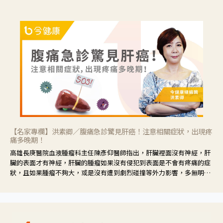
【名家專欄】洪素卿／腹痛急診驚見肝癌！注意相關症狀，出現疼
痛多晚期！
高雄長庚醫院血液腫瘤科主任陳彥仰醫師指出，肝臟裡面沒有神經，肝
臟的表面才有神經，肝臟的腫瘤如果沒有侵犯到表面是不會有疼痛的症
狀，且如果腫瘤不夠大，或是沒有遭到劇烈碰撞等外力影響，多無明顯
症狀，一旦患者出現疲勞、食慾不振、體重減輕、上腹部悶痛、肝功能
異常、黃疸、腹部腫大、甚至上腸胃道出血、吐血等肝癌臨床症狀，多
數已是晚期。