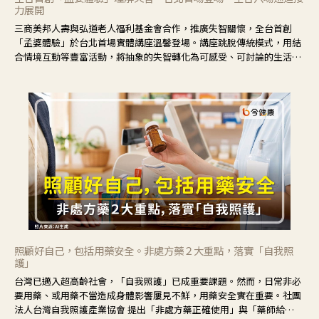
力展開
三商美邦人壽與弘道老人福利基金會合作，推廣失智關懷，全台首創
「孟婆體驗」於台北首場實體講座溫馨登場。講座跳脫傳統模式，用結
合情境互動等豐富活動，將抽象的失智轉化為可感受、可討論的生活情
境，並引導民眾在家人開始出現改變時，以理解取代責備、以耐心回應
不安。
照顧好自己，包括用藥安全。非處方藥２大重點，落實「自我照
護」
台灣已邁入超高齡社會，「自我照護」已成重要課題。然而，日常非必
要用藥、或用藥不當造成身體影響屢見不鮮，用藥安全實在重要。社團
法人台灣自我照護產業協會 提出「非處方藥正確使用」與「藥師給