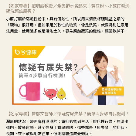
【名家專欄】招明威教授／全民節水省起來！黃豆粉、小蘇打粉洗
碗洗菜誰厲害？
小蘇打屬於弱鹼性粉末，具有侵蝕性，所以用來清洗杯碗瓢盆之類的
「硬物」很好用，但如果用於軟性的物質，像是洗菜，就要特別注意用
法用量，使用過多或是浸泡太久，容易腐蝕蔬菜的纖維，讓菜軟掉不清
脆。
【名家專欄】曾郁文醫師／懷疑有尿失禁？簡單４步驟自我檢測！
漏尿的狀況，輕則底褲濕濕的；重則影響到生活，排斥性行為、無法出
遠門、放棄運動，甚至怕身上有尿騷味，這些都是「尿失禁」的症狀，
長期下來不敢與朋友往來，低潮陰霾造成憂鬱症。