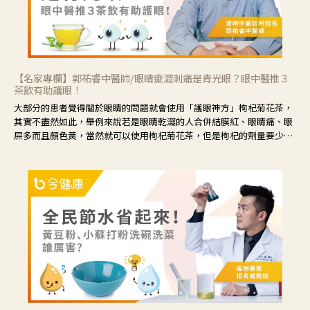
【名家專欄】郭祐睿中醫師/眼睛痠澀刺痛是青光眼？眼中醫推３
茶飲有助護眼！
大部分的患者覺得關於眼睛的問題就會使用「護眼神方」枸杞菊花茶，
其實不盡然如此，舉例來說若是眼睛乾澀的人合併結膜紅、眼睛痛、眼
屎多而且顏色黃，當然就可以使用枸杞菊花茶，但是枸杞的劑量要少，
菊花的劑量要多；若是有以上症狀以外，眼睛還會有灼熱感，眼屎多到
會「牽絲」，也就是水樣分泌物增加，這樣就是感染性結膜炎了，這時
候就要使用菊花、金銀花來治療；假如單純的眼睛乾澀，結膜沒有紅，
眼睛周圍沒有眼屎，這種情況是屬於「陰虛」，就可以使用枸杞、蓮
藕、麥門冬、山藥等比較滋潤的藥材，效果就更顯著。