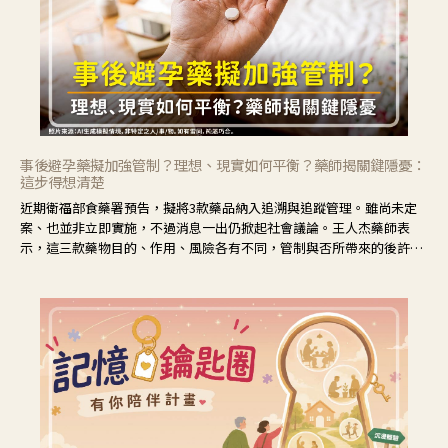
事後避孕藥擬加強管制？理想、現實如何平衡？藥師揭關鍵隱憂：
這步得想清楚
近期衛福部食藥署預告，擬將3款藥品納入追溯與追蹤管理。雖尚未定
案、也並非立即實施，不過消息一出仍掀起社會議論。王人杰藥師表
示，這三款藥物目的、作用、風險各有不同，管制與否所帶來的後許影
響也不同，可先了解其特性。