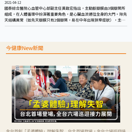
2021-04-12
國泰綜合醫院心血管中心部副主任黃啟宏指出，主動脈瓣膜由3個瓣葉所
組成，在人體循環中扮演著重要角色，是心臟血流通往全身的大門。除先
天結構異常（如先天瓣膜只有2個瓣葉，易在中年出現狹窄症狀），主動
脈瓣膜會隨著年齡增長鈣化，進而狹窄，開口愈來愈小，心臟能輸出的血
液愈來愈少，許多症狀也伴隨而來
今健康New新聞
全台首創「孟婆體驗」理解失智 台北首場登場，全台六場巡迴接