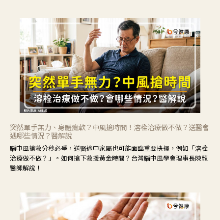
力」，鼓勵民眾建立安全且正確的自我照護習慣。
突然單手無力、身體癱軟？中風搶時間！溶栓治療做不做？送醫會
遇哪些情況？醫解說
腦中風搶救分秒必爭，送醫途中家屬也可能面臨重要抉擇，例如「溶栓
治療做不做？」。如何搶下救援黃金時間？台灣腦中風學會理事長陳龍
醫師解說！